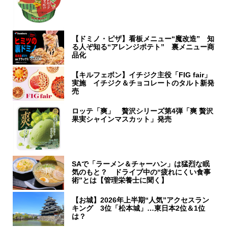
【ドミノ・ピザ】看板メニュー“魔改造” 知
る人ぞ知る“アレンジポテト” 裏メニュー商
品化
【キルフェボン】イチジク主役「FIG fair」
実施 イチジク＆チョコレートのタルト新発
売
ロッテ「爽」 贅沢シリーズ第4弾「爽 贅沢
果実シャインマスカット」発売
SAで「ラーメン＆チャーハン」は猛烈な眠
気のもと？ ドライブ中の“疲れにくい食事
術”とは【管理栄養士に聞く】
【お城】2026年上半期“人気”アクセスラン
キング 3位「松本城」…東日本2位＆1位
は？