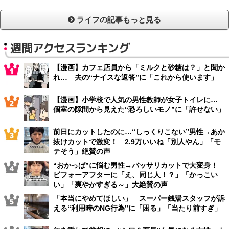
ライフの記事もっと見る
週間アクセスランキング
【漫画】カフェ店員から「ミルクと砂糖は？」と聞か
れ… 夫の“ナイスな返答”に「これから使います」
【漫画】小学校で人気の男性教師が女子トイレに…
個室の隙間から見えた“恐ろしいモノ”に「許せない」
前日にカットしたのに…“しっくりこない”男性→あか
抜けカットで激変！ 2.9万いいね「別人やん」「モ
テそう」絶賛の声
“おかっぱ”に悩む男性→バッサリカットで大変身！
ビフォーアフターに「え、同じ人！？」「かっこい
い」「爽やかすぎる～」大絶賛の声
「本当にやめてほしい」 スーパー銭湯スタッフが訴
える“利用時のNG行為”に「困る」「当たり前すぎ」