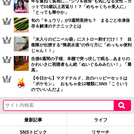
年を重ねて貧相に…“シワ＆面長”も気になる女性→カ
ットで10歳以上若返り！？「めちゃくちゃ美人に」
「とっても華やか」
旬の「キュウリ」が3週間長持ち？ まるごと冷凍保
存＆解凍のテクニックとは
「水入りのビニール袋」にストロー刺すだけ！？ 自
衛隊が伝授する“簡易水道”の作り方に「めっちゃ便利
じゃん！！」
生後6週間の子猫、本棚で突っ伏して眠る…あまりの
かわいさに視聴者もん絶「ぬいぐるみみたい！」「最
高」
【今日から】マクドナルド、次のハッピーセットは
「ポケモン」 おもちゃ全12種類にSNS「こういう
のでいいんだよ」
最新記事
ライフ
SNSトピック
リサーチ