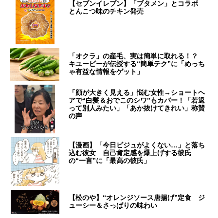
【セブンイレブン】「ブタメン」とコラボ
とんこつ味のチキン発売
「オクラ」の産毛、実は簡単に取れる！？
キユーピーが伝授する“簡単テク”に「めっち
ゃ有益な情報をゲット」
「顔が大きく見える」悩む女性→ショートヘ
アで“白髪＆おでこのシワ”もカバー！「若返
って別人みたい」「あか抜けてきれい」称賛
の声
【漫画】「今日ビジュがよくない…」と落ち
込む彼女 自己肯定感を爆上げする彼氏
の“一言”に「最高の彼氏」
【松のや】“オレンジソース唐揚げ”定食 ジ
ューシー＆さっぱりの味わい