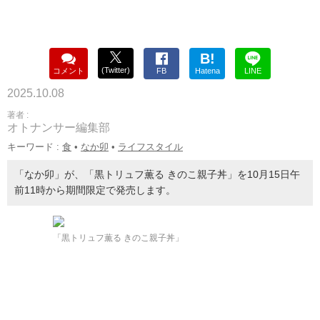
B!
(Twitter)
コメント
FB
Hatena
LINE
2025.10.08
著者 :
オトナンサー編集部
キーワード :
食
•
なか卯
•
ライフスタイル
「なか卯」が、「黒トリュフ薫る きのこ親子丼」を10月15日午
前11時から期間限定で発売します。
「黒トリュフ薫る きのこ親子丼」