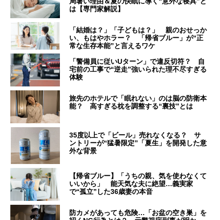
局暑い理由＆夏の快眠に導く“意外な寝具”と
は【専門家解説】
「結婚は？」「子どもは？」 親のおせっか
い、もはやホラー？ 「帰省ブルー」が“正
常な生存本能”と言えるワケ
「警備員に従いUターン」で違反切符？ 自
宅前の工事で“逆走”強いられた理不尽すぎる
体験
旅先のホテルで「眠れない」のは脳の防衛本
能？ 高すぎる枕を調整する“裏技”とは
35度以上で「ビール」売れなくなる？ サ
ントリーが“猛暑限定”「夏生」を開発した意
外な背景
【帰省ブルー】「うちの親、気を使わなくて
いいから」 能天気な夫に絶望…義実家
で“孤立”した36歳妻の本音
防カメがあっても危険…「お盆の空き巣」を