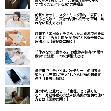
招くNG行為とは？ 元警視庁刑事が明か
す“留守だとバレる家”の共通点
前髪のセット、スタイリング剤を「表面」に
塗ると失敗？ 実は“内側の根元”が正解…崩
れない整え方とは
旅先で「常用薬」を切らした…薬局で何を伝
える？ “あると助かる情報”とお薬手帳の活
用法とは【薬剤師に聞く】
「休みなのに疲れる」 お盆休み特有の“隠れ
疲労”に注意…3つの解消法とは
飛行機で「モバイルバッテリー」使用禁止
知らずに充電し“発火”したら巨額の賠償責
任？【弁護士解説】
夏の旅行と重なる…「生理」どう乗り切
る？ 月経移動の方法＆鎮痛薬の適切な使い
方とは【医師に聞く】