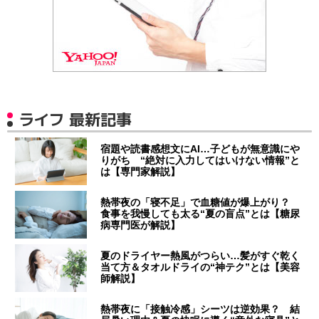
ライフ 最新記事
宿題や読書感想文にAI…子どもが無意識にや
りがち “絶対に入力してはいけない情報”と
は【専門家解説】
熱帯夜の「寝不足」で血糖値が爆上がり？
食事を我慢しても太る“夏の盲点”とは【糖尿
病専門医が解説】
夏のドライヤー熱風がつらい…髪がすぐ乾く
当て方＆タオルドライの“神テク”とは【美容
師解説】
熱帯夜に「接触冷感」シーツは逆効果？ 結