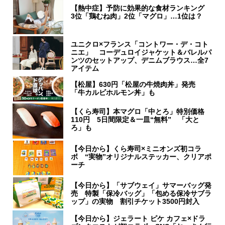
【熱中症】予防に効果的な食材ランキング
3位「鶏むね肉」2位「マグロ」…1位は？
ユニクロ×フランス「コントワー・デ・コト
ニエ」 コーデュロイジャケット＆バレルパ
ンツのセットアップ、デニムブラウス…全7
アイテム
【松屋】630円「松屋の牛焼肉丼」発売
「牛カルビホルモン丼」も
【くら寿司】本マグロ「中とろ」特別価格
110円 5日間限定＆一皿“無料” 「大と
ろ」も
【今日から】くら寿司×ミニオンズ初コラ
ボ “実物”オリジナルステッカー、クリアポ
ーチ
【今日から】「サブウェイ」サマーバッグ発
売 特製「保冷バッグ」「包める保冷サブラ
ップ」の実物 割引チケット3500円封入
【今日から】ジェラート ピケ カフェ×ドラ