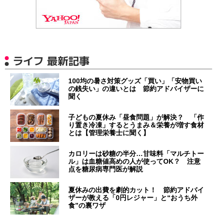
ライフ 最新記事
100均の暑さ対策グッズ「買い」「安物買い
の銭失い」の違いとは 節約アドバイザーに
聞く
子どもの夏休み「昼食問題」が解決？ 「作
り置き冷凍」するとうまみ＆栄養が増す食材
とは【管理栄養士に聞く】
カロリーは砂糖の半分…甘味料「マルチトー
ル」は血糖値高めの人が使ってOK？ 注意
点を糖尿病専門医が解説
夏休みの出費を劇的カット！ 節約アドバイ
ザーが教える「0円レジャー」と“おうち外
食”の裏ワザ