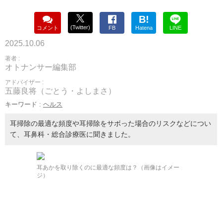
B!
(Twitter)
コメント
FB
Hatena
LINE
2025.10.06
著者 :
オトナンサー編集部
アドバイザー :
五藤良将（ごとう・よしまさ）
キーワード :
ヘルス
耳掃除の最適な頻度や耳掃除をサボった場合のリスクなどについ
て、耳鼻科・総合診療医に聞きました。
耳あかを取り除くのに最適な頻度は？（画像はイメー
ジ）