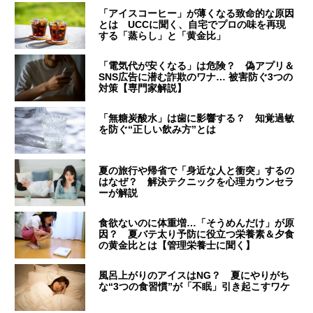
「アイスコーヒー」が薄くなる致命的な原因
とは UCCに聞く、自宅でプロの味を再現
する「蒸らし」と「黄金比」
「電気代が安くなる」は危険？ 偽アプリ＆
SNS広告に潜む詐欺のワナ… 被害防ぐ3つの
対策【専門家解説】
「無糖炭酸水」は歯に影響する？ 知覚過敏
を防ぐ“正しい飲み方”とは
夏の旅行や帰省で「身近な人と衝突」するの
はなぜ？ 解決テクニックを心理カウンセラ
ーが解説
食欲ないのに体重増…「そうめんだけ」が原
因？ 夏バテ太り予防に役立つ栄養素＆夕食
の黄金比とは【管理栄養士に聞く】
風呂上がりのアイスはNG？ 夏にやりがち
な“3つの食習慣”が「不眠」引き起こすワケ