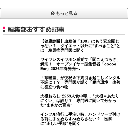
もっと見る
編集部おすすめ記事
【健康診断】血糖値「100」はもう安全圏じ
ゃない？ ダイエット以外に“すべきこと”と
は 糖尿病専門医に聞く
ワイヤレスイヤホン感覚で「聞こえづらさ」
解消！ オープンイヤー型集音器「cocoe
Ear」2026年春発売へ
「寒暖差」が便秘＆下痢引き起こしメンタル
不調に！？ 専門医が説く「腸内環境」改善
に役立つ食べ物
大根おろしで259人食中毒…「大根＝あたり
にくい」は誤り？ 専門医に聞いて分かっ
た“まさかの盲点”
インフル流行…手洗い時、ハンドソープ付け
る前に手をぬらすorぬらさない？ 医師
に“正しい手順”を聞く