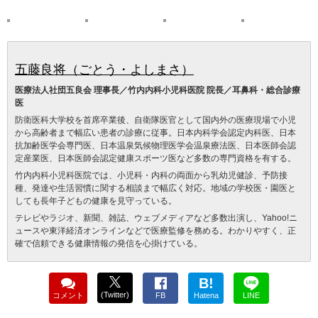
五藤良将（ごとう・よしまさ）
医療法人社団五良会 理事長／竹内内科小児科医院 院長／耳鼻科・総合診療
医
防衛医科大学校を首席卒業後、自衛隊医官として国内外の医療現場で小児
から高齢者まで幅広い患者の診療に従事。日本内科学会認定内科医、日本
抗加齢医学会専門医、日本温泉気候物理医学会温泉療法医、日本医師会認
定産業医、日本医師会認定健康スポーツ医など多数の専門資格を有する。
竹内内科小児科医院では、小児科・内科の両面から乳幼児健診、予防接
種、発達や生活習慣に関する相談まで幅広く対応。地域の学校医・園医と
しても長年子どもの健康を見守っている。
テレビやラジオ、新聞、雑誌、ウェブメディアなど多数出演し、Yahoo!ニ
ュースや東洋経済オンラインなどで医療監修を務める。わかりやすく、正
確で信頼できる健康情報の発信を心掛けている。
B!
(Twitter)
コメント
FB
Hatena
LINE