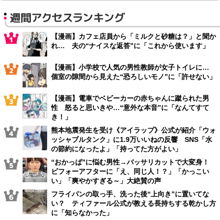
週間アクセスランキング
【漫画】カフェ店員から「ミルクと砂糖は？」と聞か
れ… 夫の“ナイスな返答”に「これから使います」
【漫画】小学校で人気の男性教師が女子トイレに…
個室の隙間から見えた“恐ろしいモノ”に「許せない」
【漫画】電車でベビーカーの赤ちゃんに蹴られた男
性 怒ると思いきや…“意外な本音”に「なんてすて
き！」
熊本地震発生を受け《アイラップ》公式が紹介「ウォ
ッシャブルタンク」に1.9万いいねの反響 SNS「水
の節約になったよ」「持ってた方がよい」
“おかっぱ”に悩む男性→バッサリカットで大変身！
ビフォーアフターに「え、同じ人！？」「かっこい
い」「爽やかすぎる～」大絶賛の声
フライパンの取っ手、洗った後“上向き”に置いてな
い？ ティファール公式が教える長持ちする乾かし方
に「知らなかった」