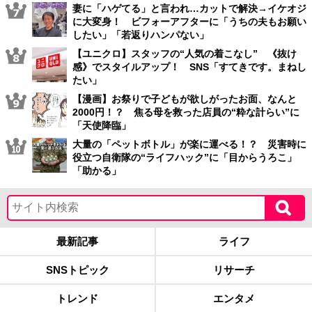
妻に「ハゲてる」と言われ…カットで解決→イケオジ
に大変身！ ビフォーアフターに「うちの夫もお願い
したい」「若返りハンパない」
【ユニクロ】スタッフの“人気の着こなし” 《抜け
感》でスタイルアップ！ SNS「すてきです。まねし
たい」
【漫画】お祭りで子どもが欲しがったお面、なんと
2000円！？ 焦る母を救った店員の“粋な計らい”に
「天使降臨」
大量の「ペットボトル」が楽に運べる！？ 災害時に
役立つ自衛隊の“ライフハック”に「目からうろこ」
「助かる」
最新記事
ライフ
SNSトピック
リサーチ
トレンド
エンタメ