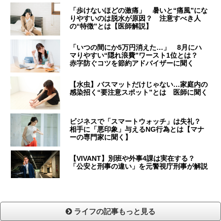
「歩けないほどの激痛」 暑いと“痛風”にな
りやすいのは脱水が原因？ 注意すべき人
の“特徴”とは【医師解説】
「いつの間にか5万円消えた…」 8月にハ
マりやすい“隠れ浪費”ワースト1位とは？
赤字防ぐコツを節約アドバイザーに聞く
【水虫】バスマットだけじゃない…家庭内の
感染招く“要注意スポット”とは 医師に聞く
ビジネスで「スマートウォッチ」は失礼？
相手に「悪印象」与えるNG行為とは【マナ
ーの専門家に聞く】
【VIVANT】別班や外事4課は実在する？
「公安と刑事の違い」を元警視庁刑事が解説
ライフの記事もっと見る