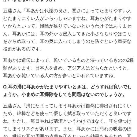
五藤さん「耳あかは代謝の良さ、悪さによってたまりやすい人
とたまりにくい人がいらっしゃいますね。耳あかがたまりやす
いからといって、掃除が足りていないというわけではありませ
ん。耳あかには、耳の外から侵入してきた小さなちりやほこり
をからめ取って、耳の奥に入ってしまうのを防ぐという重要な
役割があるのです。
耳あかは遺伝によって、乾いているものと湿っているものの2種
類があります。日本人を含め、アジア人はどちらかというと、
耳あかが乾いている人の方が多いといわれていますね」
Q.耳の溝に耳あかがたまりやすいときは、どうすれば良いでし
ょうか。小まめに耳掃除をしても問題はないのでしょうか。
五藤さん「溝にたまってしまう耳あかは自然に排出されにくい
ため、綿棒などを使って優しく拭き取っていただくと良いです
ね。ただし、毎日やれば清潔というわけではなく、耳を傷つけ
てしまうリスクがあります。また、耳あかには汚れの吸着のほ
か、繊細な耳の周囲の皮膚を守るといった効果もあるため、耳