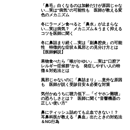
「鼻毛」白くなるのは加齢だけが原因じゃな
い…実は“病気”の可能性も 医師が教える変
色のメカニズム
冬にラーメン食べると「鼻水」が止まらな
い…実は病気？ メカニズム＆うまく抑える
コツを医師に聞く
冬に鼻詰まり続く…実は「副鼻腔炎」の可能
性 特徴的な症状＆風邪との見分け方とは
【医師解説】
果物食べたら「喉がかゆい」…実は“口腔ア
レルギー症候群”かも 発症しやすい人の特
徴＆対処法とは
風邪じゃないのに「鼻詰まり」…意外な原因
も 医師が説く受診目安＆必要な対策
気付かぬうちに聴力低下…「イヤホン難聴」
の恐ろしさとは？ 医師に聞く“音響機器の
正しい使い方”
鼻にティッシュ詰めても止血できない！？
耳鼻科医が教える「鼻血」出たときの対処法
＆NG行為