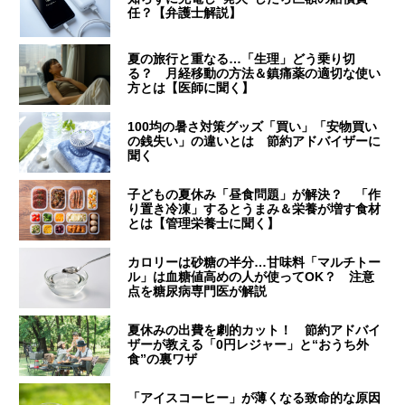
任？【弁護士解説】
夏の旅行と重なる…「生理」どう乗り切
る？ 月経移動の方法＆鎮痛薬の適切な使い
方とは【医師に聞く】
100均の暑さ対策グッズ「買い」「安物買い
の銭失い」の違いとは 節約アドバイザーに
聞く
子どもの夏休み「昼食問題」が解決？ 「作
り置き冷凍」するとうまみ＆栄養が増す食材
とは【管理栄養士に聞く】
カロリーは砂糖の半分…甘味料「マルチトー
ル」は血糖値高めの人が使ってOK？ 注意
点を糖尿病専門医が解説
夏休みの出費を劇的カット！ 節約アドバイ
ザーが教える「0円レジャー」と“おうち外
食”の裏ワザ
「アイスコーヒー」が薄くなる致命的な原因