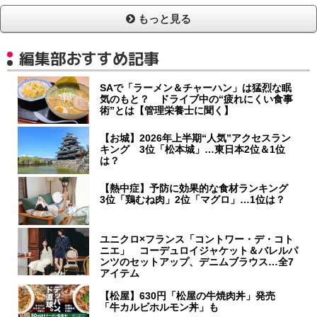
もっと見る
編集部おすすめ記事
SAで「ラーメン＆チャーハン」は猛烈な眠
気のもと？ ドライブ中の“疲れにくい食事
術”とは【管理栄養士に聞く】
【お城】2026年上半期“人気”アクセスラン
キング 3位「松本城」…東日本2位＆1位
は？
【熱中症】予防に効果的な食材ランキング
3位「鶏むね肉」2位「マグロ」…1位は？
ユニクロ×フランス「コントワー・デ・コト
ニエ」 コーデュロイジャケット＆バレルパ
ンツのセットアップ、デニムブラウス…全7
アイテム
【松屋】630円「松屋の牛焼肉丼」発売
「牛カルビホルモン丼」も