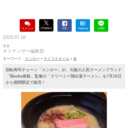
B!
(Twitter)
コメント
FB
Hatena
LINE
2025.07.16
著者 :
オトナンサー編集部
キーワード :
スシロー
•
ライフスタイル
•
食
回転寿司チェーン「スシロー」が、大阪の人気ラーメンブランド
「鶏soba座銀」監修の「クリーミー鶏白湯ラーメン」を7月16日
から期間限定で販売！