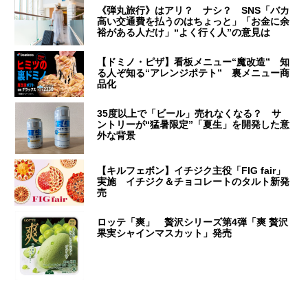
《弾丸旅行》はアリ？ ナシ？ SNS「バカ
高い交通費を払うのはちょっと」「お金に余
裕がある人だけ」“よく行く人”の意見は
【ドミノ・ピザ】看板メニュー“魔改造” 知
る人ぞ知る“アレンジポテト” 裏メニュー商
品化
35度以上で「ビール」売れなくなる？ サ
ントリーが“猛暑限定”「夏生」を開発した意
外な背景
【キルフェボン】イチジク主役「FIG fair」
実施 イチジク＆チョコレートのタルト新発
売
ロッテ「爽」 贅沢シリーズ第4弾「爽 贅沢
果実シャインマスカット」発売