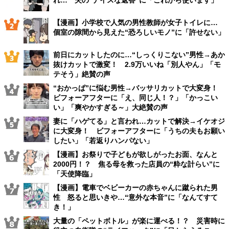
【漫画】小学校で人気の男性教師が女子トイレに…
個室の隙間から見えた“恐ろしいモノ”に「許せない」
前日にカットしたのに…“しっくりこない”男性→あか
抜けカットで激変！ 2.9万いいね「別人やん」「モ
テそう」絶賛の声
“おかっぱ”に悩む男性→バッサリカットで大変身！
ビフォーアフターに「え、同じ人！？」「かっこい
い」「爽やかすぎる～」大絶賛の声
妻に「ハゲてる」と言われ…カットで解決→イケオジ
に大変身！ ビフォーアフターに「うちの夫もお願い
したい」「若返りハンパない」
【漫画】お祭りで子どもが欲しがったお面、なんと
2000円！？ 焦る母を救った店員の“粋な計らい”に
「天使降臨」
【漫画】電車でベビーカーの赤ちゃんに蹴られた男
性 怒ると思いきや…“意外な本音”に「なんてすて
き！」
大量の「ペットボトル」が楽に運べる！？ 災害時に