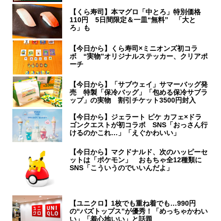
【くら寿司】本マグロ「中とろ」特別価格
110円 5日間限定＆一皿“無料” 「大と
ろ」も
【今日から】くら寿司×ミニオンズ初コラ
ボ “実物”オリジナルステッカー、クリアポ
ーチ
【今日から】「サブウェイ」サマーバッグ発
売 特製「保冷バッグ」「包める保冷サブラ
ップ」の実物 割引チケット3500円封入
【今日から】ジェラート ピケ カフェ×ドラ
ゴンクエストが初コラボ SNS「おっさん行
けるのかこれ…」「えぐかわいい」
【今日から】マクドナルド、次のハッピーセ
ットは「ポケモン」 おもちゃ全12種類に
SNS「こういうのでいいんだよ」
【ユニクロ】1枚でも重ね着でも…990円
の“バズトップス”が優秀！「めっちゃかわい
い」「着心地いい」と話題