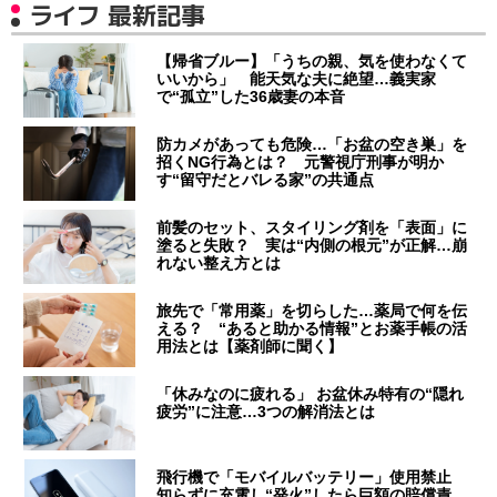
ライフ 最新記事
【帰省ブルー】「うちの親、気を使わなくて
いいから」 能天気な夫に絶望…義実家
で“孤立”した36歳妻の本音
防カメがあっても危険…「お盆の空き巣」を
招くNG行為とは？ 元警視庁刑事が明か
す“留守だとバレる家”の共通点
前髪のセット、スタイリング剤を「表面」に
塗ると失敗？ 実は“内側の根元”が正解…崩
れない整え方とは
旅先で「常用薬」を切らした…薬局で何を伝
える？ “あると助かる情報”とお薬手帳の活
用法とは【薬剤師に聞く】
「休みなのに疲れる」 お盆休み特有の“隠れ
疲労”に注意…3つの解消法とは
飛行機で「モバイルバッテリー」使用禁止
知らずに充電し“発火”したら巨額の賠償責