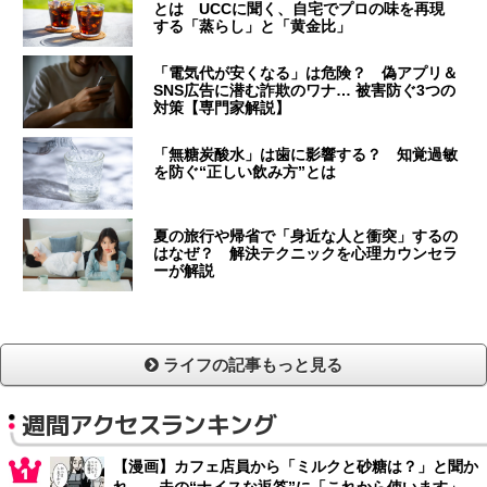
とは UCCに聞く、自宅でプロの味を再現
する「蒸らし」と「黄金比」
「電気代が安くなる」は危険？ 偽アプリ＆
SNS広告に潜む詐欺のワナ… 被害防ぐ3つの
対策【専門家解説】
「無糖炭酸水」は歯に影響する？ 知覚過敏
を防ぐ“正しい飲み方”とは
夏の旅行や帰省で「身近な人と衝突」するの
はなぜ？ 解決テクニックを心理カウンセラ
ーが解説
ライフの記事もっと見る
週間アクセスランキング
【漫画】カフェ店員から「ミルクと砂糖は？」と聞か
れ… 夫の“ナイスな返答”に「これから使います」