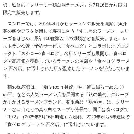
銀」監修の「クリーミー鶏白湯ラーメン」を7月16日から期間
限定で販売します。
スシローでは、2014年4月からラーメンの販売を開始。魚介
類の頭やアラを使用して寿司に合う「すし屋のラーメン」シリ
ーズをはじめ、累計100種類以上の麺類などを販売。また、レ
ストラン検索・予約サービス「食べログ」とコラボしたプロジ
ェクト「スシロー×食べログ」名店シリーズも展開し、食べロ
グで高評価を獲得しているラーメンの名店や「食べログ ラーメ
ン 百名店」に選出された店が監修したラーメンを販売していま
す。
鶏soba座銀は、「麺’s room 神虎」や「鯛白湯らーめん 〇
de▽」などの人気ラーメン店を展開する「銀の葡萄」グループ
が手がけるラーメンブランド。看板商品「鶏soba」は、クリー
ミーな口当たりの真っ白なスープが特長で、同店は食べログで
「3.72」（2025年6月16日時点）を獲得。2020年から5年連続で
「食べログ ラーメン 百名店」に選出されています。