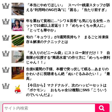
「本当にやめてほしい」 スーパー銭湯スタッフが訴
える“利用時のNG行為”に「困る」「当たり前すぎ」
年を重ねて貧相に…“シワ＆面長”も気になる女性→カ
ットで10歳以上若返り！？「めちゃくちゃ美人に」
「とっても華やか」
旬の「キュウリ」が3週間長持ち？ まるごと冷凍保
存＆解凍のテクニックとは
「水入りのビニール袋」にストロー刺すだけ！？ 自
衛隊が伝授する“簡易水道”の作り方に「めっちゃ便利
じゃん！！」
生後6週間の子猫、本棚で突っ伏して眠る…あまりの
かわいさに視聴者もん絶「ぬいぐるみみたい！」「最
高」
【今日から】マクドナルド、次のハッピーセットは
「ポケモン」 おもちゃ全12種類にSNS「こういう
のでいいんだよ」