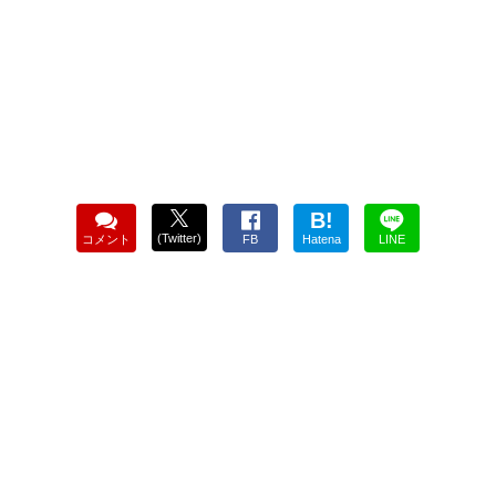
B!
(Twitter)
コメント
FB
Hatena
LINE