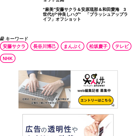
“麻美”安藤サクラ＆安原琉那＆和田愛海 3
世代が“仲良しハグ” 「ブラッシュアップラ
イフ」オフショット
キーワード
安藤サクラ
長谷川博己
まんぷく
松坂慶子
テレビ
NHK