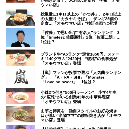
が焼き定食」、米5合の定食も 今夜「オモ
ウマい店」
総重量1.1キロ以上の「かつ丼」、2キロ以上
の大盛り「カタヤキそば」、ザンギ25個の
定食…「オモウマい店」“検証企画”に登場
「佐藤」で思い出す“有名人”ランキング 3
位「timelesz 佐藤勝利」2位「佐藤二朗」…
1位は？
ブランド牛“A5ランク”定食1650円、ステー
キ“140グラム”2420円 “破格”の食事処が
「オモウマい店」登場
【嵐】ファンが投票で選ぶ「人気曲ランキン
グ」 「A・RA・SHI」「Monster」
「Love so sweet」…1位は？
小鉢2つ付き“500円ラーメン” 小学4年生
の“広報”がいる創業43年の中華料理店
「オモウマい店」登場
山芋と卵黄を…独自スタイルのお好み焼き
口が荒い“名物ママ”の鉄板焼き店が「オモウ
マい店」登場