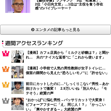
【脇役俳優】ランキング 3位「松重豊」、
2位「小日向文世」…1位は“主役を食う存在
感”のバイプレーヤー？
エンタメの記事もっと見る
週間アクセスランキング
【漫画】カフェ店員から「ミルクと砂糖は？」と聞か
れ… 夫の“ナイスな返答”に「これから使います」
【漫画】小学校で人気の男性教師が女子トイレに…
個室の隙間から見えた“恐ろしいモノ”に「許せない」
前日にカットしたのに…“しっくりこない”男性→あか
抜けカットで激変！ 2.9万いいね「別人やん」「モ
テそう」絶賛の声
“おかっぱ”に悩む男性→バッサリカットで大変身！
ビフォーアフターに「え、同じ人！？」「かっこい
い」「爽やかすぎる～」大絶賛の声