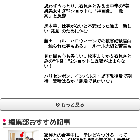
思わずうっとり…石原さとみ＆田中圭の“美
男美女すぎ”2ショットに「神画像」「最
高」と反響
黒木華、仕事がないと不安だった過去…新し
い“発見”のために休む
藤田ニコル、ハロウィーンでの被害経験告白
「触られた事もある」 ルール大切と苦言も
見た目も心も美しい…松本まりか＆石原さと
みの“仲良し”2ショットに反響が止まらな
い！
ハリセンボン、インパルス・堤下敦復帰で期
待 箕輪はるか「劇場で見たいな」
もっと見る
編集部おすすめ記事
家族との食事中に「テレビをつける」って
NGなの？→SNS“反対派”の声多数「行儀が