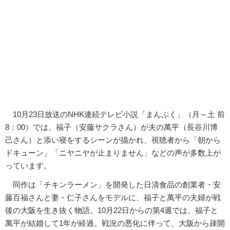
10月23日放送のNHK連続テレビ小説「まんぷく」（月～土 前
8：00）では、福子（安藤サクラさん）が夫の萬平（長谷川博
己さん）と添い寝をするシーンが描かれ、視聴者から「朝から
ドキューン」「ニヤニヤが止まりません」などの声が多数上が
っています。
同作は「チキンラーメン」を開発した日清食品の創業者・安
藤百福さんと妻・仁子さんをモデルに、福子と萬平の夫婦が戦
後の大阪を生き抜く物語。10月22日からの第4週では、福子と
萬平が結婚して1年が経過。戦況の悪化に伴って、大阪から疎開