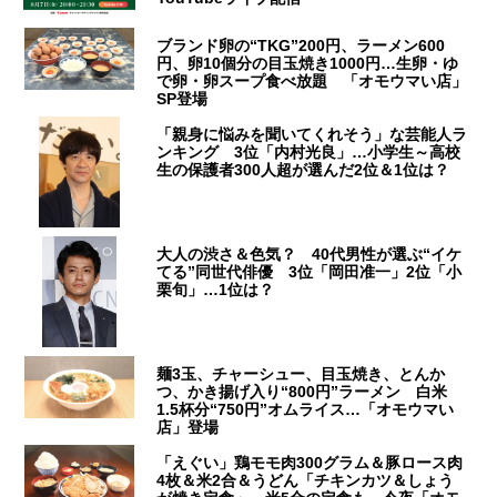
ブランド卵の“TKG”200円、ラーメン600
円、卵10個分の目玉焼き1000円…生卵・ゆ
で卵・卵スープ食べ放題 「オモウマい店」
SP登場
「親身に悩みを聞いてくれそう」な芸能人ラ
ンキング 3位「内村光良」…小学生～高校
生の保護者300人超が選んだ2位＆1位は？
大人の渋さ＆色気？ 40代男性が選ぶ“イケ
てる”同世代俳優 3位「岡田准一」2位「小
栗旬」…1位は？
麺3玉、チャーシュー、目玉焼き、とんか
つ、かき揚げ入り“800円”ラーメン 白米
1.5杯分“750円”オムライス…「オモウマい
店」登場
「えぐい」鶏モモ肉300グラム＆豚ロース肉
4枚＆米2合＆うどん「チキンカツ＆しょう