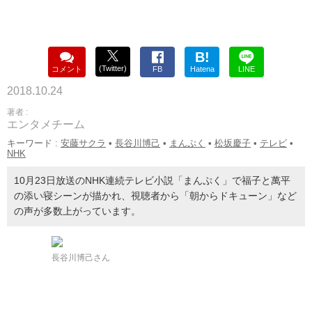
B!
(Twitter)
コメント
FB
Hatena
LINE
2018.10.24
著者 :
エンタメチーム
キーワード :
安藤サクラ
•
長谷川博己
•
まんぷく
•
松坂慶子
•
テレビ
•
NHK
10月23日放送のNHK連続テレビ小説「まんぷく」で福子と萬平
の添い寝シーンが描かれ、視聴者から「朝からドキューン」など
の声が多数上がっています。
長谷川博己さん