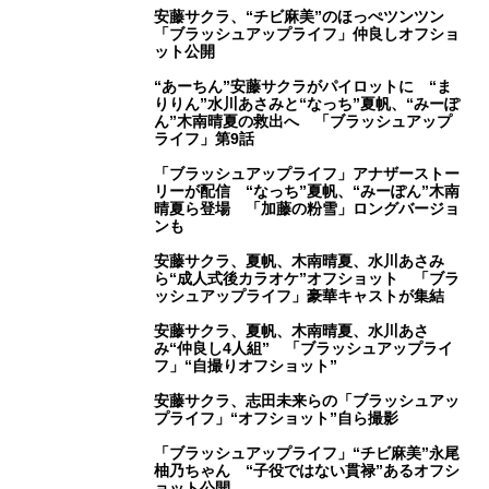
安藤サクラ、“チビ麻美”のほっぺツンツン
「ブラッシュアップライフ」仲良しオフショ
ット公開
“あーちん”安藤サクラがパイロットに “ま
りりん”水川あさみと“なっち”夏帆、“みーぽ
ん”木南晴夏の救出へ 「ブラッシュアップ
ライフ」第9話
「ブラッシュアップライフ」アナザーストー
リーが配信 “なっち”夏帆、“みーぽん”木南
晴夏ら登場 「加藤の粉雪」ロングバージョ
ンも
安藤サクラ、夏帆、木南晴夏、水川あさみ
ら“成人式後カラオケ”オフショット 「ブラ
ッシュアップライフ」豪華キャストが集結
安藤サクラ、夏帆、木南晴夏、水川あさ
み“仲良し4人組” 「ブラッシュアップライ
フ」“自撮りオフショット”
安藤サクラ、志田未来らの「ブラッシュアッ
プライフ」“オフショット”自ら撮影
「ブラッシュアップライフ」“チビ麻美”永尾
柚乃ちゃん “子役ではない貫禄”あるオフシ
ョット公開