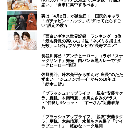
悪い」「食事に集中するべき」
実は「4月2日」が誕生日！ 国民的キャラ
「ガチャピン・ムック」の“知ってたらすご
い”設定の数々
「面白いギネス世界記録」ランキング 3位
「最も身長の高い人」2位「ネズミを捕まえ
た数」…1位はフジテレビの“長寿アニメ”
長谷川博己「アンチヒーロー」コラボ「スナ
ックサンド」発売 白パン＆黒カレーで“ダ
ークヒーロー”表現
佐野勇斗、鈴木亮平から学んだ“座長”のたた
ずまい “ジュノンボーイ”からの10年は
「紆余曲折」
「ブラッシュアップライフ」“親友”安藤サク
ラ、夏帆、木南晴夏、水川あさみの“ラス
ト”仲良し4ショット “すーさん”近藤春菜
も
「ブラッシュアップライフ」“親友”安藤サク
ラ、夏帆、木南晴夏、水川あさみ撮了「アイ
ラブユー！」 軽妙なトーク展開