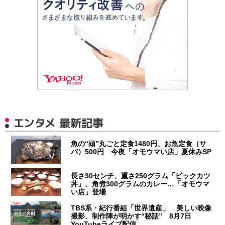
エンタメ 最新記事
魚の“頭”丸ごと定食1480円、お魚定食（サ
バ）500円 今夜「オモウマい店」夏休みSP
長さ30センチ、重さ250グラム「ビックカツ
丼」、角煮300グラムのカレー…「オモウマ
い店」登場
TBS系・紀行番組「世界遺産」 美しい映像
撮影、制作陣が明かす“秘話” 8月7日
YouTubeライブ配信