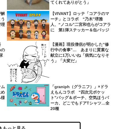
てくれてありがとう」
が解
【VIVANT】ロッテ「コアラのマ
とう
ーチ」とコラボ “乃木”堺雅
管理
人、“ノコル”二宮和也らがコアラ
に 第1弾ステッカー＆缶バッジ
料
【漫画】現役僧侶が明かした“修
めの
行中の食事”… あまりに質素な
尿
献立に1万いいね「病気になりそ
う」「大変だ」
サム
「graniph（グラニフ）」×ドラ
止め
えもんコラボ “四次元ポケッ
る様
ト”バッグ＆ポーチ、空気ほうパ
ーカ、どこでもドアTシャツ…全
20種
もっと見る