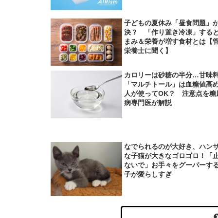
子どもの夏休み「昼食問題」
決？ 「作り置き冷凍」する
まみ＆栄養が増す食材とは【
栄養士に聞く】
カロリーは砂糖の半分…甘味
「マルチトール」は血糖値高
人が使ってOK？ 注意点を糖
病専門医が解説
なでられるのが大好き、ハン
な子猫が大きなゴロゴロ！「
ないで」お手々をグーパーす
子が愛らしすぎ