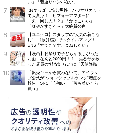
い」「若返りハンパない」
“おかっぱ”に悩む男性→バッサリカット
で大変身！ ビフォーアフターに
「え、同じ人！？」「かっこいい」
「爽やかすぎる～」大絶賛の声
【ユニクロ】スタッフの“人気の着こな
し” 《抜け感》でスタイルアップ！
SNS「すてきです。まねしたい」
【漫画】お祭りで子どもが欲しがった
お面、なんと2000円！？ 焦る母を救
った店員の“粋な計らい”に「天使降臨」
「転売ヤーから買わないで」アイラッ
プ公式が“ウォッシャブルタンク”増産を
報告 SNS「心強い」「落ち着いたら
買う」