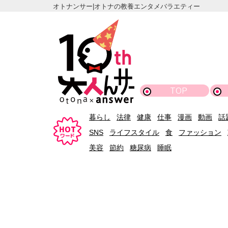
オトナンサー|オトナの教養エンタメバラエティー
TOP
暮らし
法律
健康
仕事
漫画
動画
話
SNS
ライフスタイル
食
ファッション
美容
節約
糖尿病
睡眠