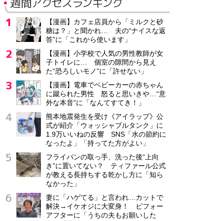
週間アクセスランキング
【漫画】カフェ店員から「ミルクと砂
糖は？」と聞かれ… 夫の“ナイスな返
答”に「これから使います」
【漫画】小学校で人気の男性教師が女
子トイレに… 個室の隙間から見え
た“恐ろしいモノ”に「許せない」
【漫画】電車でベビーカーの赤ちゃん
に蹴られた男性 怒ると思いきや…“意
外な本音”に「なんてすてき！」
熊本地震発生を受け《アイラップ》公
式が紹介「ウォッシャブルタンク」に
1.9万いいねの反響 SNS「水の節約に
なったよ」「持ってた方がよい」
フライパンの取っ手、洗った後“上向
き”に置いてない？ ティファール公式
が教える長持ちする乾かし方に「知ら
なかった」
妻に「ハゲてる」と言われ…カットで
解決→イケオジに大変身！ ビフォー
アフターに「うちの夫もお願いした