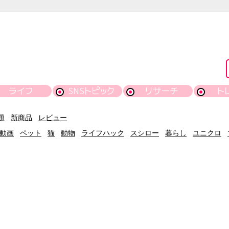
ライフ
SNSトピック
リサーチ
ト
題
新商品
レビュー
動画
ペット
猫
動物
ライフハック
スシロー
暮らし
ユニクロ