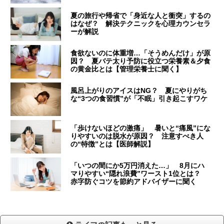
夏の旅行や帰省で「身近な人と衝突」するの
はなぜ？ 解決テクニックを心理カウンセラ
ーが解説
食欲ないのに体重増…「そうめんだけ」が原
因？ 夏バテ太り予防に役立つ栄養素＆夕食
の黄金比とは【管理栄養士に聞く】
風呂上がりのアイスはNG？ 夏にやりがち
な“3つの食習慣”が「不眠」引き起こすワケ
「歩けないほどの激痛」 暑いと“痛風”にな
りやすいのは脱水が原因？ 注意すべき人
の“特徴”とは【医師解説】
「いつの間にか5万円消えた…」 8月にハ
マりやすい“隠れ浪費”ワースト1位とは？
赤字防ぐコツを節約アドバイザーに聞く