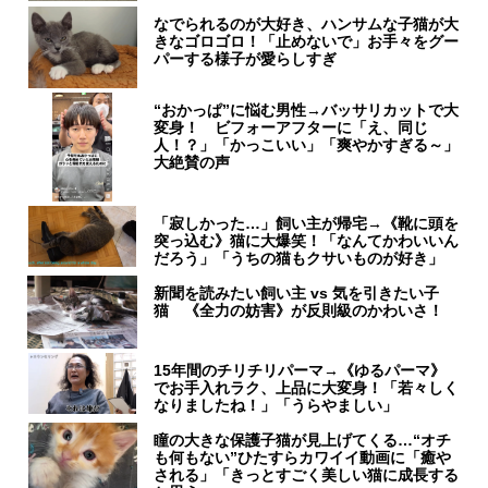
なでられるのが大好き、ハンサムな子猫が大
きなゴロゴロ！「止めないで」お手々をグー
パーする様子が愛らしすぎ
“おかっぱ”に悩む男性→バッサリカットで大
変身！ ビフォーアフターに「え、同じ
人！？」「かっこいい」「爽やかすぎる～」
大絶賛の声
「寂しかった…」飼い主が帰宅→《靴に頭を
突っ込む》猫に大爆笑！「なんてかわいいん
だろう」「うちの猫もクサいものが好き」
新聞を読みたい飼い主 vs 気を引きたい子
猫 《全力の妨害》が反則級のかわいさ！
15年間のチリチリパーマ→《ゆるパーマ》
でお手入れラク、上品に大変身！「若々しく
なりましたね！」「うらやましい」
瞳の大きな保護子猫が見上げてくる…“オチ
も何もない”ひたすらカワイイ動画に「癒や
される」「きっとすごく美しい猫に成長する