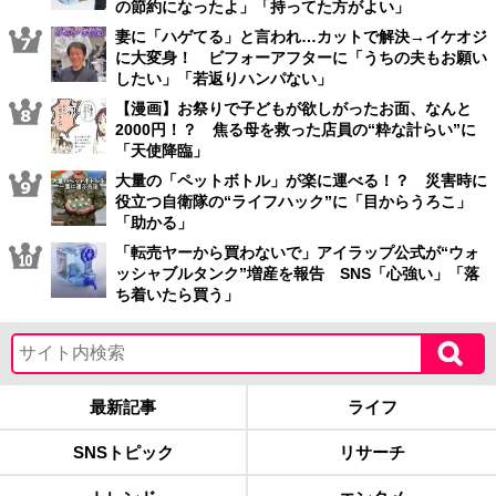
の節約になったよ」「持ってた方がよい」
妻に「ハゲてる」と言われ…カットで解決→イケオジ
に大変身！ ビフォーアフターに「うちの夫もお願い
したい」「若返りハンパない」
【漫画】お祭りで子どもが欲しがったお面、なんと
2000円！？ 焦る母を救った店員の“粋な計らい”に
「天使降臨」
大量の「ペットボトル」が楽に運べる！？ 災害時に
役立つ自衛隊の“ライフハック”に「目からうろこ」
「助かる」
「転売ヤーから買わないで」アイラップ公式が“ウォ
ッシャブルタンク”増産を報告 SNS「心強い」「落
ち着いたら買う」
最新記事
ライフ
SNSトピック
リサーチ