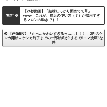
【24秒動画】「結構しっかり閉めてて草」
www これが、前足の使い方（？）が器用すぎ
NEXT
るマロンの動きです！
【画像5枚】「かっ…かわいすぎるっ……！！！」 2匹のケ
ンカ開始→ケンカ終了までの一部始終が“まるで5コマ漫画”な
件