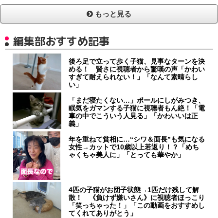
もっと見る
編集部おすすめ記事
後ろ足で立って歩く子猫、見事なターンを決
める！ 賢さに視聴者から驚嘆の声「かわい
すぎて耐えられない！」「なんて素晴らし
い」
「まだ寝たくない…」ポールにしがみつき、
眠気をガマンする子猫に視聴者もん絶！「電
車の中でこういう人見る」「かわいいは正
義」
年を重ねて貧相に…“シワ＆面長”も気になる
女性→カットで10歳以上若返り！？「めち
ゃくちゃ美人に」「とっても華やか」
4匹の子猫がお団子状態→1匹だけ残して解
散！ 《負けず嫌いさん》に視聴者ほっこり
「笑っちゃった！」「この動画をおすすめし
てくれてありがとう」