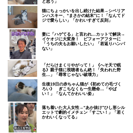
と思う」
猫にちょっかいを出し続けた結果→シベリア
ンハスキー、“まさかの結末”に！「なんてド
ジで愛らしい」「かわいすぎて反則」
妻に「ハゲてる」と言われ…カットで解決→
イケオジに大変身！ ビフォーアフターに
「うちの夫もお願いしたい」「若返りハンパ
ない」
「だらけまくりやがって！」《へそ天で眠
る》親子猫に視聴者もん絶！「失われた野
生…」「尋常じゃない破壊力」
生後19日の赤ちゃん猫が《初めての毛づく
ろい》 ぎこちなくも一生懸命…「やば
い！」「なんてかわいい姿」
落ち着いた大人女性→“あか抜け”ひし形シル
エットで劇的イメチェン「すごい！」「若く
かわいくなってる」