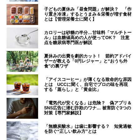
子どもの夏休み「昼食問題」が解決？ 「作
り置き冷凍」するとうまみ＆栄養が増す食材
とは【管理栄養士に聞く】
カロリーは砂糖の半分…甘味料「マルチトー
ル」は血糖値高めの人が使ってOK？ 注意
点を糖尿病専門医が解説
夏休みの出費を劇的カット！ 節約アドバイ
ザーが教える「0円レジャー」と“おうち外
食”の裏ワザ
「アイスコーヒー」が薄くなる致命的な原因
とは UCCに聞く、自宅でプロの味を再現
する「蒸らし」と「黄金比」
「電気代が安くなる」は危険？ 偽アプリ＆
SNS広告に潜む詐欺のワナ… 被害防ぐ3つの
対策【専門家解説】
「無糖炭酸水」は歯に影響する？ 知覚過敏
を防ぐ“正しい飲み方”とは