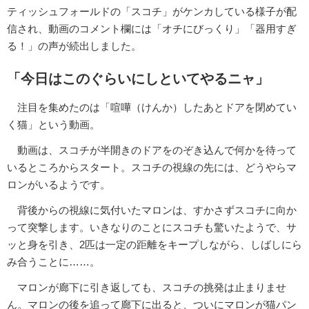
ティッシュフォールドの「スコチ」がケンカしている様子が配
信され、動画のコメント欄には「オチにびっくり」「器用すぎ
る！」の声が続出しました。
「今日はこのぐらいにしといてやるニャ」
注目を集めたのは「喧嘩（けんか）したあとドアを閉めてい
く猫」という動画。
動画は、スコチが半開きのドアをのぞき込んで何かを待って
いるところからスタート。スコチの視線の先には、どうやらマ
ロンがいるようです。
背後からの視線に気付いたマロンは、すかさずスコチに向か
って突撃します。いきなりのことにスコチも驚いたようで、サ
ッと身を引き、2匹は一定の距離をキープしながら、しばしにら
み合うことに……。
マロンが廊下に引き返しても、スコチの挑発は止まりませ
ん。マロンの後を追って廊下に出ると、ついにマロンが猫パン