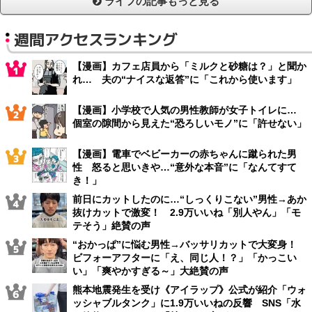
ライフの記事もっと見る
週間アクセスランキング
【漫画】カフェ店員から「ミルクと砂糖は？」と聞か
れ… 夫の“ナイスな返答”に「これから使います」
【漫画】小学校で人気の男性教師が女子トイレに…
個室の隙間から見えた“恐ろしいモノ”に「許せない」
【漫画】電車でベビーカーの赤ちゃんに蹴られた男
性 怒ると思いきや…“意外な本音”に「なんてすて
き！」
前日にカットしたのに…“しっくりこない”男性→あか
抜けカットで激変！ 2.9万いいね「別人やん」「モ
テそう」絶賛の声
“おかっぱ”に悩む男性→バッサリカットで大変身！
ビフォーアフターに「え、同じ人！？」「かっこい
い」「爽やかすぎる～」大絶賛の声
熊本地震発生を受け《アイラップ》公式が紹介「ウォ
ッシャブルタンク」に1.9万いいねの反響 SNS「水