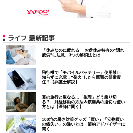
ライフ 最新記事
「休みなのに疲れる」 お盆休み特有の“隠れ
疲労”に注意…3つの解消法とは
飛行機で「モバイルバッテリー」使用禁止
知らずに充電し“発火”したら巨額の賠償責
任？【弁護士解説】
夏の旅行と重なる…「生理」どう乗り切
る？ 月経移動の方法＆鎮痛薬の適切な使い
方とは【医師に聞く】
100均の暑さ対策グッズ「買い」「安物買い
の銭失い」の違いとは 節約アドバイザーに
聞く