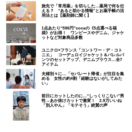
旅先で「常用薬」を切らした…薬局で何を伝
える？ “あると助かる情報”とお薬手帳の活
用法とは【薬剤師に聞く】
1点あたり“596円”cocaの《5点選べる福
袋》がお得！ ワンピースやデニム、ジャケ
ットなど対象商品多数
ユニクロ×フランス「コントワー・デ・コト
ニエ」 コーデュロイジャケット＆バレルパ
ンツのセットアップ、デニムブラウス…全7
アイテム
夫婦別々に…「セパレート帰省」が注目を集
める 女性の約4割「経験はないがしてみた
い」
前日にカットしたのに…“しっくりこない”男
性→あか抜けカットで激変！ 2.9万いいね
「別人やん」「モテそう」絶賛の声