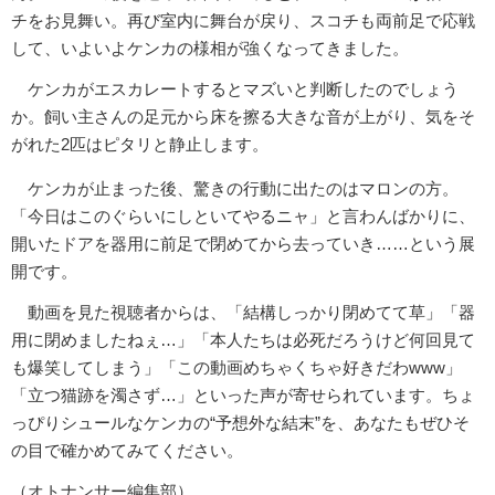
チをお見舞い。再び室内に舞台が戻り、スコチも両前足で応戦
して、いよいよケンカの様相が強くなってきました。
ケンカがエスカレートするとマズいと判断したのでしょう
か。飼い主さんの足元から床を擦る大きな音が上がり、気をそ
がれた2匹はピタリと静止します。
ケンカが止まった後、驚きの行動に出たのはマロンの方。
「今日はこのぐらいにしといてやるニャ」と言わんばかりに、
開いたドアを器用に前足で閉めてから去っていき……という展
開です。
動画を見た視聴者からは、「結構しっかり閉めてて草」「器
用に閉めましたねぇ…」「本人たちは必死だろうけど何回見て
も爆笑してしまう」「この動画めちゃくちゃ好きだわwww」
「立つ猫跡を濁さず…」といった声が寄せられています。ちょ
っぴりシュールなケンカの“予想外な結末”を、あなたもぜひそ
の目で確かめてみてください。
（オトナンサー編集部）