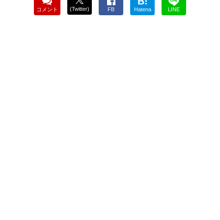
B!
(Twitter)
コメント
FB
Hatena
LINE