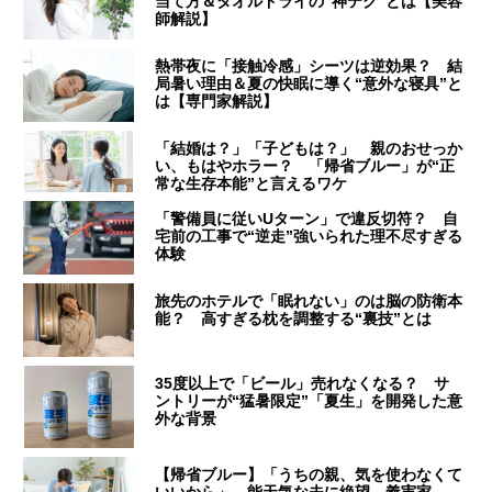
当て方＆タオルドライの“神テク”とは【美容
師解説】
熱帯夜に「接触冷感」シーツは逆効果？ 結
局暑い理由＆夏の快眠に導く“意外な寝具”と
は【専門家解説】
「結婚は？」「子どもは？」 親のおせっか
い、もはやホラー？ 「帰省ブルー」が“正
常な生存本能”と言えるワケ
「警備員に従いUターン」で違反切符？ 自
宅前の工事で“逆走”強いられた理不尽すぎる
体験
旅先のホテルで「眠れない」のは脳の防衛本
能？ 高すぎる枕を調整する“裏技”とは
35度以上で「ビール」売れなくなる？ サ
ントリーが“猛暑限定”「夏生」を開発した意
外な背景
【帰省ブルー】「うちの親、気を使わなくて