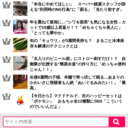
「本当にやめてほしい」 スーパー銭湯スタッフが訴
える“利用時のNG行為”に「困る」「当たり前すぎ」
年を重ねて貧相に…“シワ＆面長”も気になる女性→カ
ットで10歳以上若返り！？「めちゃくちゃ美人に」
「とっても華やか」
旬の「キュウリ」が3週間長持ち？ まるごと冷凍保
存＆解凍のテクニックとは
「水入りのビニール袋」にストロー刺すだけ！？ 自
衛隊が伝授する“簡易水道”の作り方に「めっちゃ便利
じゃん！！」
生後6週間の子猫、本棚で突っ伏して眠る…あまりの
かわいさに視聴者もん絶「ぬいぐるみみたい！」「最
高」
【今日から】マクドナルド、次のハッピーセットは
「ポケモン」 おもちゃ全12種類にSNS「こういう
のでいいんだよ」