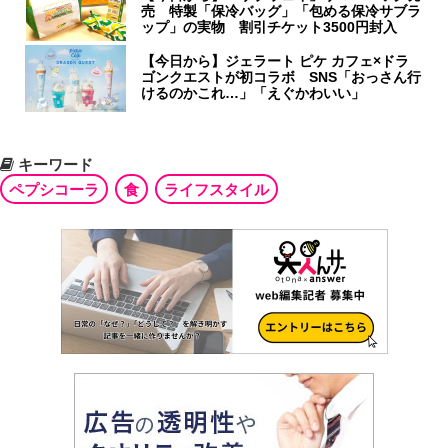
売 特製「保冷バッグ」「包める保冷サブラ
ップ」の実物 割引チケット3500円封入
【今日から】ジェラート ピケ カフェ×ドラ
ゴンクエストが初コラボ SNS「おっさん行
けるのかこれ…」「えぐかわいい」
キーワード
ペプシコーラ
食
ライフスタイル