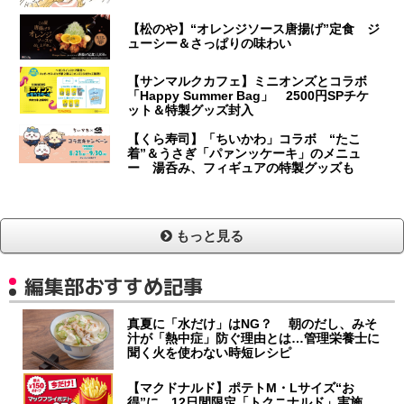
【松のや】“オレンジソース唐揚げ”定食 ジ
ューシー＆さっぱりの味わい
【サンマルクカフェ】ミニオンズとコラボ
「Happy Summer Bag」 2500円SPチケ
ット＆特製グッズ封入
【くら寿司】「ちいかわ」コラボ “たこ
着”＆うさぎ「パァンッケーキ」のメニュ
ー 湯呑み、フィギュアの特製グッズも
もっと見る
編集部おすすめ記事
真夏に「水だけ」はNG？ 朝のだし、みそ
汁が「熱中症」防ぐ理由とは…管理栄養士に
聞く火を使わない時短レシピ
【マクドナルド】ポテトM・Lサイズ“お
得”に 12日間限定「トクニナルド」実施