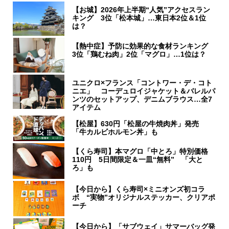
【お城】2026年上半期“人気”アクセスラン
キング 3位「松本城」…東日本2位＆1位
は？
【熱中症】予防に効果的な食材ランキング
3位「鶏むね肉」2位「マグロ」…1位は？
ユニクロ×フランス「コントワー・デ・コト
ニエ」 コーデュロイジャケット＆バレルパ
ンツのセットアップ、デニムブラウス…全7
アイテム
【松屋】630円「松屋の牛焼肉丼」発売
「牛カルビホルモン丼」も
【くら寿司】本マグロ「中とろ」特別価格
110円 5日間限定＆一皿“無料” 「大と
ろ」も
【今日から】くら寿司×ミニオンズ初コラ
ボ “実物”オリジナルステッカー、クリアポ
ーチ
【今日から】「サブウェイ」サマーバッグ発