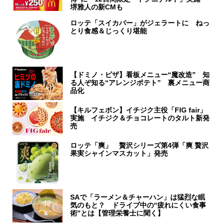
堺雅人の新CMも
ロッテ「スイカバー」がジェラートに ねっ
とり食感＆じっくり堪能
【ドミノ・ピザ】看板メニュー“魔改造” 知
る人ぞ知る“アレンジポテト” 裏メニュー商
品化
【キルフェボン】イチジク主役「FIG fair」
実施 イチジク＆チョコレートのタルト新発
売
ロッテ「爽」 贅沢シリーズ第4弾「爽 贅沢
果実シャインマスカット」発売
SAで「ラーメン＆チャーハン」は猛烈な眠
気のもと？ ドライブ中の“疲れにくい食事
術”とは【管理栄養士に聞く】