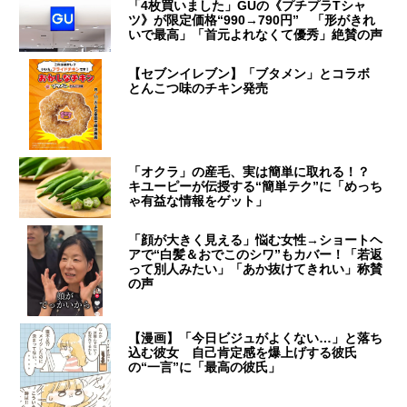
「4枚買いました」GUの《プチプラTシャ
ツ》が限定価格“990→790円” 「形がきれ
いで最高」「首元よれなくて優秀」絶賛の声
【セブンイレブン】「ブタメン」とコラボ
とんこつ味のチキン発売
「オクラ」の産毛、実は簡単に取れる！？
キユーピーが伝授する“簡単テク”に「めっち
ゃ有益な情報をゲット」
「顔が大きく見える」悩む女性→ショートヘ
アで“白髪＆おでこのシワ”もカバー！「若返
って別人みたい」「あか抜けてきれい」称賛
の声
【漫画】「今日ビジュがよくない…」と落ち
込む彼女 自己肯定感を爆上げする彼氏
の“一言”に「最高の彼氏」