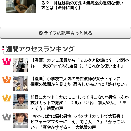
る？ 月経移動の方法＆鎮痛薬の適切な使い
方とは【医師に聞く】
ライフの記事もっと見る
週間アクセスランキング
【漫画】カフェ店員から「ミルクと砂糖は？」と聞か
れ… 夫の“ナイスな返答”に「これから使います」
【漫画】小学校で人気の男性教師が女子トイレに…
個室の隙間から見えた“恐ろしいモノ”に「許せない」
前日にカットしたのに…“しっくりこない”男性→あか
抜けカットで激変！ 2.9万いいね「別人やん」「モ
テそう」絶賛の声
“おかっぱ”に悩む男性→バッサリカットで大変身！
ビフォーアフターに「え、同じ人！？」「かっこい
い」「爽やかすぎる～」大絶賛の声