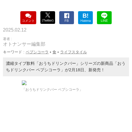
B!
(Twitter)
コメント
FB
Hatena
LINE
2025.02.12
著者 :
オトナンサー編集部
キーワード :
ペプシコーラ
•
食
•
ライフスタイル
濃縮タイプ飲料「おうちドリンクバー」シリーズの新商品「おう
ちドリンクバー ペプシコーラ」が2月18日、新発売！
「おうちドリンクバー ペプシコーラ」