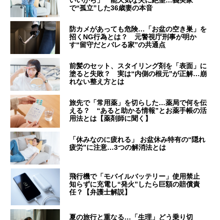
いいから」 能天気な夫に絶望…義実家
で“孤立”した36歳妻の本音
防カメがあっても危険…「お盆の空き巣」を
招くNG行為とは？ 元警視庁刑事が明か
す“留守だとバレる家”の共通点
前髪のセット、スタイリング剤を「表面」に
塗ると失敗？ 実は“内側の根元”が正解…崩
れない整え方とは
旅先で「常用薬」を切らした…薬局で何を伝
える？ “あると助かる情報”とお薬手帳の活
用法とは【薬剤師に聞く】
「休みなのに疲れる」 お盆休み特有の“隠れ
疲労”に注意…3つの解消法とは
飛行機で「モバイルバッテリー」使用禁止
知らずに充電し“発火”したら巨額の賠償責
任？【弁護士解説】
夏の旅行と重なる…「生理」どう乗り切