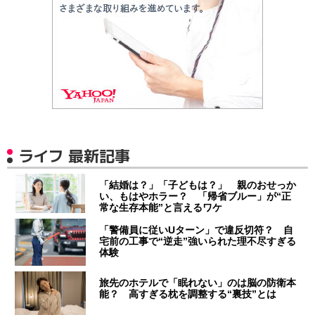
ライフ 最新記事
「結婚は？」「子どもは？」 親のおせっか
い、もはやホラー？ 「帰省ブルー」が“正
常な生存本能”と言えるワケ
「警備員に従いUターン」で違反切符？ 自
宅前の工事で“逆走”強いられた理不尽すぎる
体験
旅先のホテルで「眠れない」のは脳の防衛本
能？ 高すぎる枕を調整する“裏技”とは