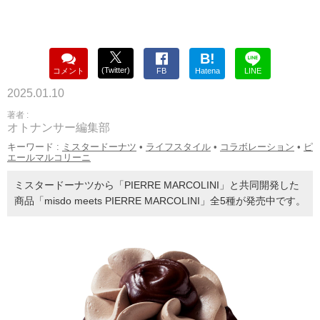
B!
(Twitter)
コメント
FB
Hatena
LINE
2025.01.10
著者 :
オトナンサー編集部
キーワード :
ミスタードーナツ
•
ライフスタイル
•
コラボレーション
•
ピ
エールマルコリーニ
ミスタードーナツから「PIERRE MARCOLINI」と共同開発した
商品「misdo meets PIERRE MARCOLINI」全5種が発売中です。