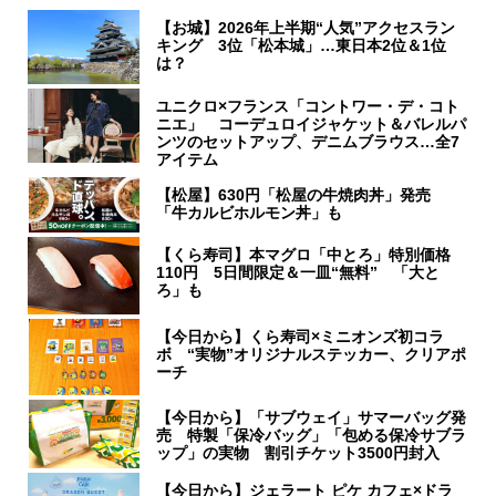
【お城】2026年上半期“人気”アクセスラン
キング 3位「松本城」…東日本2位＆1位
は？
ユニクロ×フランス「コントワー・デ・コト
ニエ」 コーデュロイジャケット＆バレルパ
ンツのセットアップ、デニムブラウス…全7
アイテム
【松屋】630円「松屋の牛焼肉丼」発売
「牛カルビホルモン丼」も
【くら寿司】本マグロ「中とろ」特別価格
110円 5日間限定＆一皿“無料” 「大と
ろ」も
【今日から】くら寿司×ミニオンズ初コラ
ボ “実物”オリジナルステッカー、クリアポ
ーチ
【今日から】「サブウェイ」サマーバッグ発
売 特製「保冷バッグ」「包める保冷サブラ
ップ」の実物 割引チケット3500円封入
【今日から】ジェラート ピケ カフェ×ドラ