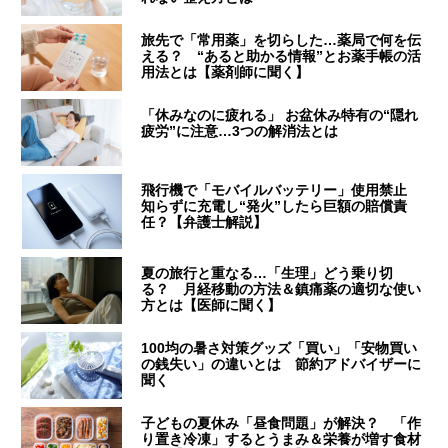
旅先で「常用薬」を切らした…薬局で何を伝
える？ “あると助かる情報”とお薬手帳の活
用法とは【薬剤師に聞く】
「休みなのに疲れる」 お盆休み特有の“隠れ
疲労”に注意…3つの解消法とは
飛行機で「モバイルバッテリー」使用禁止
知らずに充電し“発火”したら巨額の賠償責
任？【弁護士解説】
夏の旅行と重なる…「生理」どう乗り切
る？ 月経移動の方法＆鎮痛薬の適切な使い
方とは【医師に聞く】
100均の暑さ対策グッズ「買い」「安物買い
の銭失い」の違いとは 節約アドバイザーに
聞く
子どもの夏休み「昼食問題」が解決？ 「作
り置き冷凍」するとうまみ＆栄養が増す食材