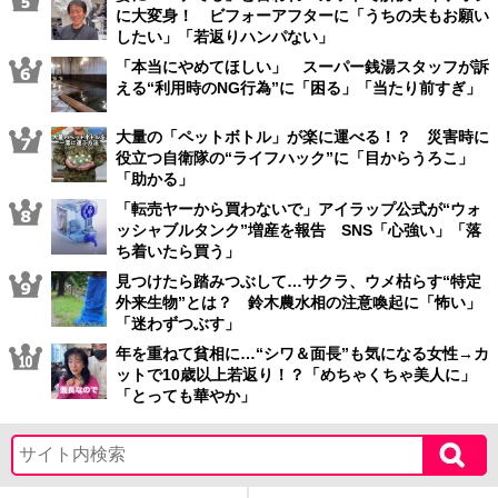
に大変身！ ビフォーアフターに「うちの夫もお願い
したい」「若返りハンパない」
「本当にやめてほしい」 スーパー銭湯スタッフが訴
える“利用時のNG行為”に「困る」「当たり前すぎ」
大量の「ペットボトル」が楽に運べる！？ 災害時に
役立つ自衛隊の“ライフハック”に「目からうろこ」
「助かる」
「転売ヤーから買わないで」アイラップ公式が“ウォ
ッシャブルタンク”増産を報告 SNS「心強い」「落
ち着いたら買う」
見つけたら踏みつぶして…サクラ、ウメ枯らす“特定
外来生物”とは？ 鈴木農水相の注意喚起に「怖い」
「迷わずつぶす」
年を重ねて貧相に…“シワ＆面長”も気になる女性→カ
ットで10歳以上若返り！？「めちゃくちゃ美人に」
「とっても華やか」