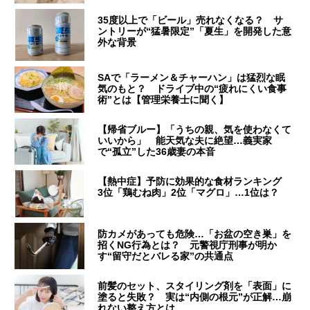
35度以上で「ビール」売れなくなる？ サ
ントリーが“猛暑限定”「夏生」を開発した意
外な背景
SAで「ラーメン＆チャーハン」は猛烈な眠
気のもと？ ドライブ中の“疲れにくい食事
術”とは【管理栄養士に聞く】
【帰省ブルー】「うちの親、気を使わなくて
いいから」 能天気な夫に絶望…義実家
で“孤立”した36歳妻の本音
【熱中症】予防に効果的な食材ランキング
3位「鶏むね肉」2位「マグロ」…1位は？
防カメがあっても危険…「お盆の空き巣」を
招くNG行為とは？ 元警視庁刑事が明か
す“留守だとバレる家”の共通点
前髪のセット、スタイリング剤を「表面」に
塗ると失敗？ 実は“内側の根元”が正解…崩
れない整え方とは