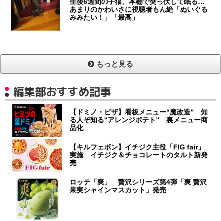
生後6週間の子猫、本棚で突っ伏して眠る…
あまりのかわいさに視聴者もん絶「ぬいぐる
みみたい！」「最高」
もっと見る
編集部おすすめ記事
【ドミノ・ピザ】看板メニュー“魔改造” 知
る人ぞ知る“アレンジポテト” 裏メニュー商
品化
【キルフェボン】イチジク主役「FIG fair」
実施 イチジク＆チョコレートのタルト新発
売
ロッテ「爽」 贅沢シリーズ第4弾「爽 贅沢
果実シャインマスカット」発売