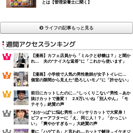
とは【管理栄養士に聞く】
ライフの記事もっと見る
週間アクセスランキング
【漫画】カフェ店員から「ミルクと砂糖は？」と聞か
れ… 夫の“ナイスな返答”に「これから使います」
【漫画】小学校で人気の男性教師が女子トイレに…
個室の隙間から見えた“恐ろしいモノ”に「許せない」
前日にカットしたのに…“しっくりこない”男性→あか
抜けカットで激変！ 2.9万いいね「別人やん」「モ
テそう」絶賛の声
“おかっぱ”に悩む男性→バッサリカットで大変身！
ビフォーアフターに「え、同じ人！？」「かっこい
い」「爽やかすぎる～」大絶賛の声
妻に「ハゲてる」と言われ…カットで解決→イケオジ