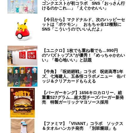
ゴンクエストが初コラボ SNS「おっさん行
けるのかこれ…」「えぐかわいい」
【今日から】マクドナルド、次のハッピーセ
ットは「ポケモン」 おもちゃ全12種類に
SNS「こういうのでいいんだよ」
【ユニクロ】1枚でも重ね着でも…990円
の“バズトップス”が優秀！「めっちゃかわい
い」「着心地いい」と話題
【牛角】「呪術廻戦」コラボ 呪術高専1年
ズ、七海建人、五条悟コラボメニュー 缶バ
ッジ＆クリアカードもらえる
【バーガーキング】1656キロカロリー、総
重量527グラム…超大型チーズバーガー新発
売 特製ガーリックマヨソース採用
【ファミマ】「VIVANT」コラボ ソックス
＆タオルハンカチ発売 「別班饅頭」も