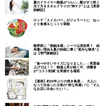
夏のドライヤー熱風がつらい…髪がすぐ乾く
当て方＆タオルドライの“神テク”とは【美容
師解説】
ロッテ「スイカバー」がジェラートに ねっ
とり食感＆じっくり堪能
熱帯夜に「接触冷感」シーツは逆効果？ 結
局暑い理由＆夏の快眠に導く“意外な寝具”と
は【専門家解説】
「食べやすいサイズになりました」→実質値
上げでは！？ 物価上昇が続く中、消費者
が“コスト削減”を実感する場面
【漫画】約20年ぶりの焼き鳥屋… 大人に
なって出会った大将の“粋な気遣い”に「そん
なお店に出会いたい！」