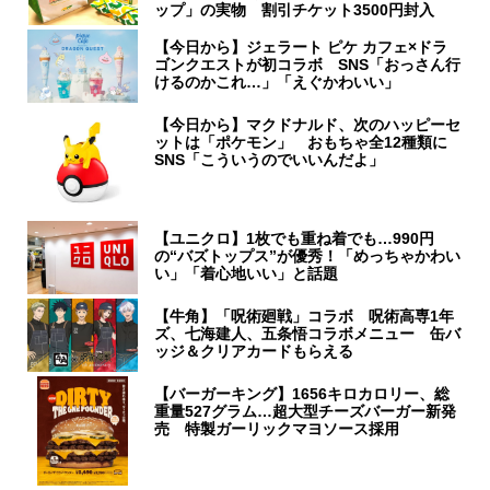
ップ」の実物 割引チケット3500円封入
【今日から】ジェラート ピケ カフェ×ドラ
ゴンクエストが初コラボ SNS「おっさん行
けるのかこれ…」「えぐかわいい」
【今日から】マクドナルド、次のハッピーセ
ットは「ポケモン」 おもちゃ全12種類に
SNS「こういうのでいいんだよ」
【ユニクロ】1枚でも重ね着でも…990円
の“バズトップス”が優秀！「めっちゃかわい
い」「着心地いい」と話題
【牛角】「呪術廻戦」コラボ 呪術高専1年
ズ、七海建人、五条悟コラボメニュー 缶バ
ッジ＆クリアカードもらえる
【バーガーキング】1656キロカロリー、総
重量527グラム…超大型チーズバーガー新発
売 特製ガーリックマヨソース採用