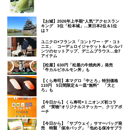
【お城】2026年上半期“人気”アクセスラン
キング 3位「松本城」…東日本2位＆1位
は？
ユニクロ×フランス「コントワー・デ・コト
ニエ」 コーデュロイジャケット＆バレルパ
ンツのセットアップ、デニムブラウス…全7
アイテム
【松屋】630円「松屋の牛焼肉丼」発売
「牛カルビホルモン丼」も
【くら寿司】本マグロ「中とろ」特別価格
110円 5日間限定＆一皿“無料” 「大と
ろ」も
【今日から】くら寿司×ミニオンズ初コラ
ボ “実物”オリジナルステッカー、クリアポ
ーチ
【今日から】「サブウェイ」サマーバッグ発
売 特製「保冷バッグ」「包める保冷サブラ