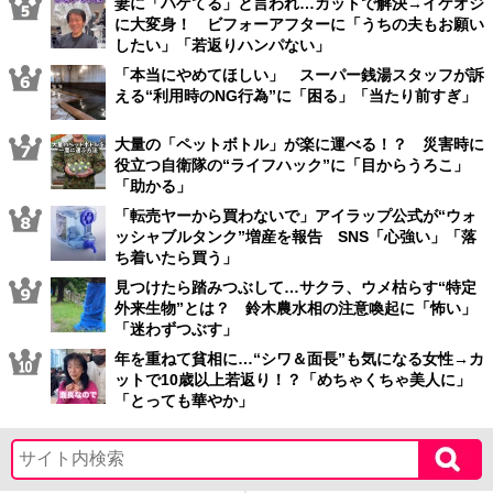
妻に「ハゲてる」と言われ…カットで解決→イケオジ
に大変身！ ビフォーアフターに「うちの夫もお願い
したい」「若返りハンパない」
「本当にやめてほしい」 スーパー銭湯スタッフが訴
える“利用時のNG行為”に「困る」「当たり前すぎ」
大量の「ペットボトル」が楽に運べる！？ 災害時に
役立つ自衛隊の“ライフハック”に「目からうろこ」
「助かる」
「転売ヤーから買わないで」アイラップ公式が“ウォ
ッシャブルタンク”増産を報告 SNS「心強い」「落
ち着いたら買う」
見つけたら踏みつぶして…サクラ、ウメ枯らす“特定
外来生物”とは？ 鈴木農水相の注意喚起に「怖い」
「迷わずつぶす」
年を重ねて貧相に…“シワ＆面長”も気になる女性→カ
ットで10歳以上若返り！？「めちゃくちゃ美人に」
「とっても華やか」