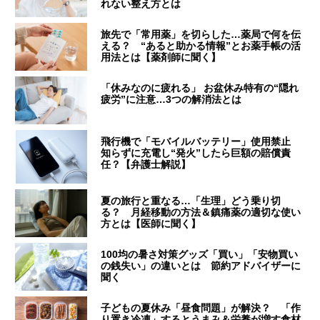
れない整え方とは
旅先で「常用薬」を切らした…薬局で何を伝
える？ “あると助かる情報”とお薬手帳の活
用法とは【薬剤師に聞く】
「休みなのに疲れる」 お盆休み特有の“隠れ
疲労”に注意…3つの解消法とは
飛行機で「モバイルバッテリー」使用禁止
知らずに充電し“発火”したら巨額の賠償責
任？【弁護士解説】
夏の旅行と重なる…「生理」どう乗り切
る？ 月経移動の方法＆鎮痛薬の適切な使い
方とは【医師に聞く】
100均の暑さ対策グッズ「買い」「安物買い
の銭失い」の違いとは 節約アドバイザーに
聞く
子どもの夏休み「昼食問題」が解決？ 「作
り置き冷凍」するとうまみ＆栄養が増す食材