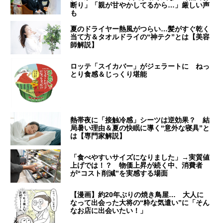
断り」「親が甘やかしてるから…」厳しい声
も
夏のドライヤー熱風がつらい…髪がすぐ乾く
当て方＆タオルドライの“神テク”とは【美容
師解説】
ロッテ「スイカバー」がジェラートに ねっ
とり食感＆じっくり堪能
熱帯夜に「接触冷感」シーツは逆効果？ 結
局暑い理由＆夏の快眠に導く“意外な寝具”と
は【専門家解説】
「食べやすいサイズになりました」→実質値
上げでは！？ 物価上昇が続く中、消費者
が“コスト削減”を実感する場面
【漫画】約20年ぶりの焼き鳥屋… 大人に
なって出会った大将の“粋な気遣い”に「そん
なお店に出会いたい！」