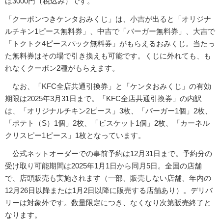
は3000円（税込み）です。
「クーポンつきケンタおみくじ」は、小吉が出ると「オリジナ
ルチキン1ピース無料券」、中吉で「バーガー無料券」、大吉で
「トクトク4ピースパック無料券」がもらえるおみくじ。当たっ
た無料券はその場で引き換えも可能です。くじに外れても、も
れなくクーポン2種がもらえます。
なお、「KFC全店共通引換券」と「ケンタおみくじ」の有効
期限は2025年3月31日まで。「KFC全店共通引換券」の内訳
は、「オリジナルチキン2ピース」3枚、「バーガー1個」2枚、
「ポテト（S）1個」2枚、「ビスケット1個」2枚、「カーネル
クリスピー1ピース」1枚となっています。
公式ネットオーダーでの事前予約は12月31日まで。予約分の
受け取り可能期間は2025年1月1日から同月5日。全国の店舗
で、店頭販売も実施されます（一部、販売しない店舗、年内の
12月26日以降または1月2日以降に販売する店舗あり）。デリバ
リーは対象外です。数量限定につき、なくなり次第販売終了と
なります。