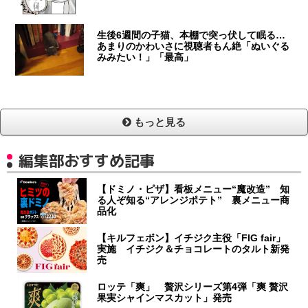
生後6週間の子猫、本棚で突っ伏して眠る…
あまりのかわいさに視聴者もん絶「ぬいぐる
みみたい！」「最高」
もっと見る
編集部おすすめ記事
【ドミノ・ピザ】看板メニュー“魔改造” 知
る人ぞ知る“アレンジポテト” 裏メニュー商
品化
【キルフェボン】イチジク主役「FIG fair」
実施 イチジク＆チョコレートのタルト新発
売
ロッテ「爽」 贅沢シリーズ第4弾「爽 贅沢
果実シャインマスカット」発売