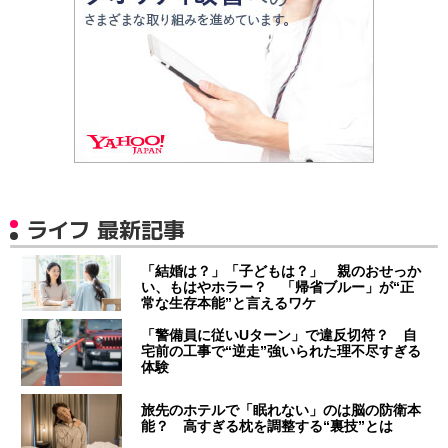
ライフ 最新記事
「結婚は？」「子どもは？」 親のおせっか
い、もはやホラー？ 「帰省ブルー」が“正
常な生存本能”と言えるワケ
「警備員に従いUターン」で違反切符？ 自
宅前の工事で“逆走”強いられた理不尽すぎる
体験
旅先のホテルで「眠れない」のは脳の防衛本
能？ 高すぎる枕を調整する“裏技”とは