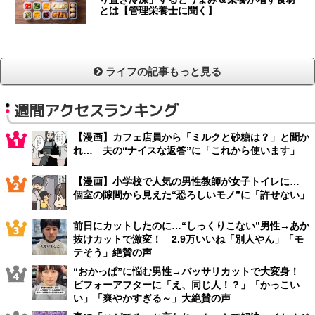
とは【管理栄養士に聞く】
ライフの記事もっと見る
週間アクセスランキング
【漫画】カフェ店員から「ミルクと砂糖は？」と聞か
れ… 夫の“ナイスな返答”に「これから使います」
【漫画】小学校で人気の男性教師が女子トイレに…
個室の隙間から見えた“恐ろしいモノ”に「許せない」
前日にカットしたのに…“しっくりこない”男性→あか
抜けカットで激変！ 2.9万いいね「別人やん」「モ
テそう」絶賛の声
“おかっぱ”に悩む男性→バッサリカットで大変身！
ビフォーアフターに「え、同じ人！？」「かっこい
い」「爽やかすぎる～」大絶賛の声