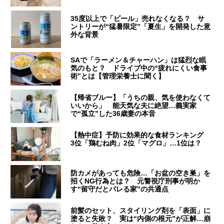
35度以上で「ビール」売れなくなる？ サ
ントリーが“猛暑限定”「夏生」を開発した意
外な背景
SAで「ラーメン＆チャーハン」は猛烈な眠
気のもと？ ドライブ中の“疲れにくい食事
術”とは【管理栄養士に聞く】
【帰省ブルー】「うちの親、気を使わなくて
いいから」 能天気な夫に絶望…義実家
で“孤立”した36歳妻の本音
【熱中症】予防に効果的な食材ランキング
3位「鶏むね肉」2位「マグロ」…1位は？
防カメがあっても危険…「お盆の空き巣」を
招くNG行為とは？ 元警視庁刑事が明か
す“留守だとバレる家”の共通点
前髪のセット、スタイリング剤を「表面」に
塗ると失敗？ 実は“内側の根元”が正解…崩