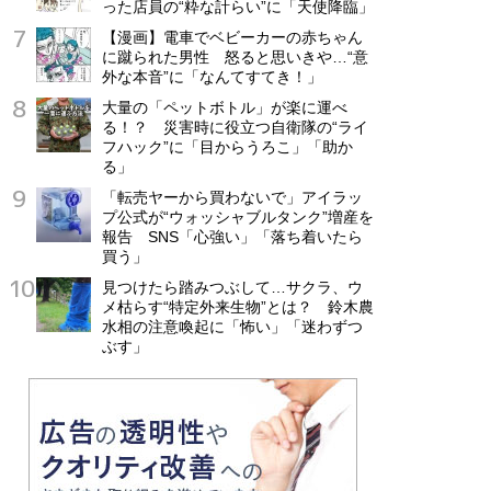
った店員の“粋な計らい”に「天使降臨」
【漫画】電車でベビーカーの赤ちゃん
に蹴られた男性 怒ると思いきや…“意
外な本音”に「なんてすてき！」
大量の「ペットボトル」が楽に運べ
る！？ 災害時に役立つ自衛隊の“ライ
フハック”に「目からうろこ」「助か
る」
「転売ヤーから買わないで」アイラッ
プ公式が“ウォッシャブルタンク”増産を
報告 SNS「心強い」「落ち着いたら
買う」
見つけたら踏みつぶして…サクラ、ウ
メ枯らす“特定外来生物”とは？ 鈴木農
水相の注意喚起に「怖い」「迷わずつ
ぶす」