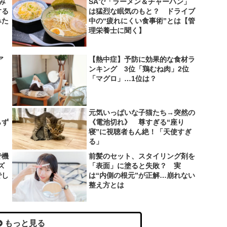
み
SAで「ラーメン＆チャーハン」
する
は猛烈な眠気のもと？ ドライブ
みた
中の“疲れにくい食事術”とは【管
理栄養士に聞く】
ア
【熱中症】予防に効果的な食材ラ
ンキング 3位「鶏むね肉」2位
「マグロ」…1位は？
、
元気いっぱいな子猫たち→突然の
らず
《電池切れ》 尊すぎる“座り
寝”に視聴者もん絶！「天使すぎ
る」
で機
前髪のセット、スタイリング剤を
ズ
「表面」に塗ると失敗？ 実
でし
は“内側の根元”が正解…崩れない
整え方とは
もっと見る