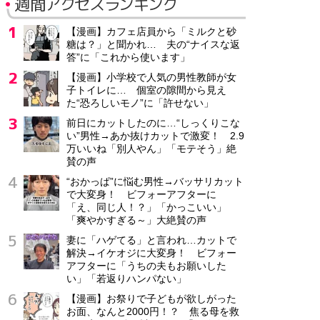
週間アクセスランキング
【漫画】カフェ店員から「ミルクと砂
糖は？」と聞かれ… 夫の“ナイスな返
答”に「これから使います」
【漫画】小学校で人気の男性教師が女
子トイレに… 個室の隙間から見え
た“恐ろしいモノ”に「許せない」
前日にカットしたのに…“しっくりこな
い”男性→あか抜けカットで激変！ 2.9
万いいね「別人やん」「モテそう」絶
賛の声
“おかっぱ”に悩む男性→バッサリカット
で大変身！ ビフォーアフターに
「え、同じ人！？」「かっこいい」
「爽やかすぎる～」大絶賛の声
妻に「ハゲてる」と言われ…カットで
解決→イケオジに大変身！ ビフォー
アフターに「うちの夫もお願いした
い」「若返りハンパない」
【漫画】お祭りで子どもが欲しがった
お面、なんと2000円！？ 焦る母を救