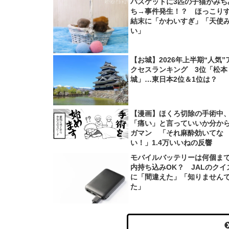
バスケットに3匹の子猫がみち
ち→事件発生！？ ほっこり
結末に「かわいすぎ」「天使
い」
【お城】2026年上半期“人気”
クセスランキング 3位「松本
城」…東日本2位＆1位は？
【漫画】ほくろ切除の手術中
「痛い」と言っていいか分か
ガマン 「それ麻酔効いてな
い！」1.4万いいねの反響
モバイルバッテリーは何個ま
内持ち込みOK？ JALのクイ
に「間違えた」「知りません
た」