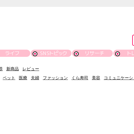
ライフ
SNSトピック
リサーチ
ト
題
新商品
レビュー
ペット
医療
夫婦
ファッション
くら寿司
美容
コミュニケーシ