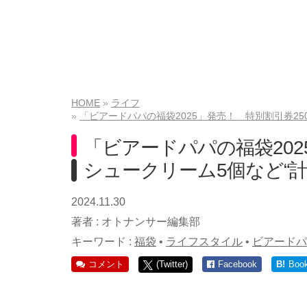
HOME
ライフ
「ビアードパパの福袋2025」発売！ 特別割引券250
「ビアードパパの福袋202
シュークリーム5個など“計3
2024.11.30
著者 :
オトナンサー編集部
キーワード :
福袋
•
ライフスタイル
•
ビアードパ
コメント
(Twitter)
Facebook
B!
Boo