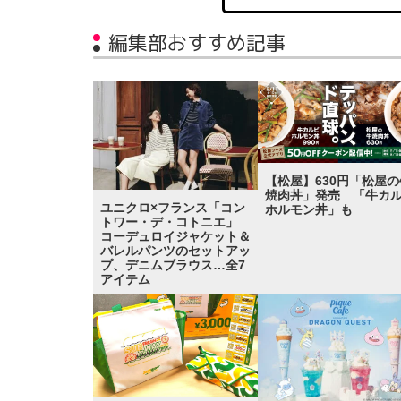
編集部おすすめ記事
【松屋】630円「松屋の
焼肉丼」発売 「牛カ
ユニクロ×フランス「コン
ホルモン丼」も
トワー・デ・コトニエ」
コーデュロイジャケット＆
バレルパンツのセットアッ
プ、デニムブラウス…全7
アイテム