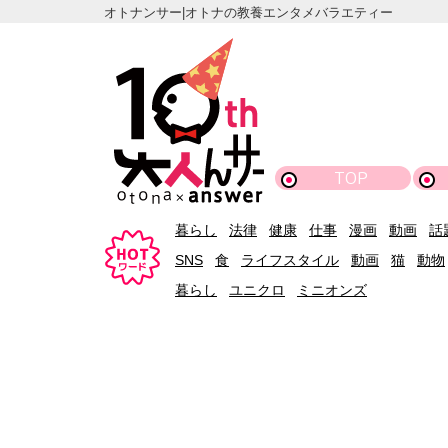
オトナンサー|オトナの教養エンタメバラエティー
TOP
暮らし
法律
健康
仕事
漫画
動画
話
SNS
食
ライフスタイル
動画
猫
動物
暮らし
ユニクロ
ミニオンズ