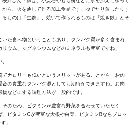
桜井さん「麩は、小麦粉やもち粉などに水を加えて練って
から、火を通して作る加工食品です。ゆでたり蒸したりす
るものは『生麩』、焼いて作られるものは『焼き麩』とそ
ていた食べ物ということもあり、タンパク質が多く含まれ
カリウム、マグネシウムなどのミネラルも豊富ですね」
い。
質でカロリーも低いというメリットがあることから、お肉
場合の貴重なタンパク源としても期待ができますね。お肉
煮物などにする調理方法が一般的です。
。そのため、ビタミンが豊富な野菜を合わせていただく
ば、ビタミンCが豊富な大根や白菜、ビタミンBならブロッ
です」