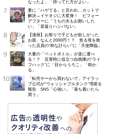
なったよ」「持ってた方がよい」
妻に「ハゲてる」と言われ…カットで
解決→イケオジに大変身！ ビフォー
アフターに「うちの夫もお願いした
い」「若返りハンパない」
【漫画】お祭りで子どもが欲しがった
お面、なんと2000円！？ 焦る母を救
った店員の“粋な計らい”に「天使降臨」
大量の「ペットボトル」が楽に運べ
る！？ 災害時に役立つ自衛隊の“ライ
フハック”に「目からうろこ」「助か
る」
「転売ヤーから買わないで」アイラッ
プ公式が“ウォッシャブルタンク”増産を
報告 SNS「心強い」「落ち着いたら
買う」