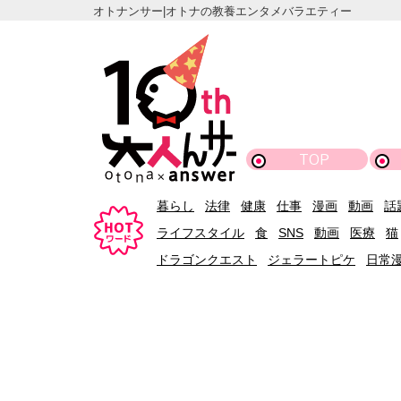
オトナンサー|オトナの教養エンタメバラエティー
TOP
暮らし
法律
健康
仕事
漫画
動画
話
ライフスタイル
食
SNS
動画
医療
猫
ドラゴンクエスト
ジェラートピケ
日常