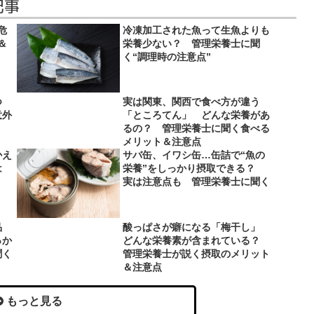
記事
危
冷凍加工された魚って生魚よりも
＆
栄養少ない？ 管理栄養士に聞
く“調理時の注意点”
立つ
実は関東、関西で食べ方が違う
意外
「ところてん」 どんな栄養があ
るの？ 管理栄養士に聞く食べる
メリット＆注意点
かえ
サバ缶、イワシ缶…缶詰で“魚の
とは
栄養”をしっかり摂取できる？
実は注意点も 管理栄養士に聞く
品
酸っぱさが癖になる「梅干し」
っか
どんな栄養素が含まれている？
聞く
管理栄養士が説く摂取のメリット
＆注意点
もっと見る