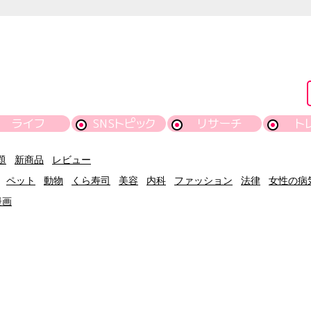
ライフ
SNSトピック
リサーチ
ト
題
新商品
レビュー
ペット
動物
くら寿司
美容
内科
ファッション
法律
女性の病
漫画