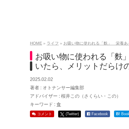
HOME
ライフ
お吸い物に使われる「麩」 栄養あ
お吸い物に使われる「麩
いたら、メリットだらけ
2025.02.02
著者 :
オトナンサー編集部
アドバイザー :
桜井この（さくらい・この）
キーワード :
食
コメント
(Twitter)
Facebook
B!
Boo