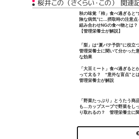
桜井この（さくらい・この） 関連
秋の味覚「柿」食べ過ぎると“
険な病気”に…摂取時の注意点
組み合わせNGの食べ物とは？
【管理栄養士が解説】
「梨」は“夏バテ予防”に役
管理栄養士に聞いて分かった
な効果
「大豆ミート」食べ過ぎると
って太る？ “意外な盲点”
管理栄養士が解説
「野菜たっぷり」とうたう商
も…カップスープで野菜をし
り取れるの？ 管理栄養士に