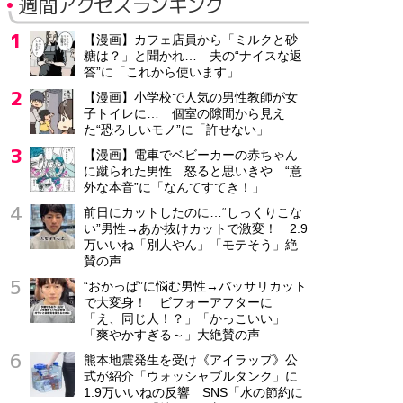
週間アクセスランキング
【漫画】カフェ店員から「ミルクと砂
糖は？」と聞かれ… 夫の“ナイスな返
答”に「これから使います」
【漫画】小学校で人気の男性教師が女
子トイレに… 個室の隙間から見え
た“恐ろしいモノ”に「許せない」
【漫画】電車でベビーカーの赤ちゃん
に蹴られた男性 怒ると思いきや…“意
外な本音”に「なんてすてき！」
前日にカットしたのに…“しっくりこな
い”男性→あか抜けカットで激変！ 2.9
万いいね「別人やん」「モテそう」絶
賛の声
“おかっぱ”に悩む男性→バッサリカット
で大変身！ ビフォーアフターに
「え、同じ人！？」「かっこいい」
「爽やかすぎる～」大絶賛の声
熊本地震発生を受け《アイラップ》公
式が紹介「ウォッシャブルタンク」に
1.9万いいねの反響 SNS「水の節約に