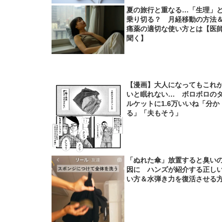
夏の旅行と重なる…「生理」
乗り切る？ 月経移動の方法
痛薬の適切な使い方とは【医
聞く】
【漫画】大人になってもこれ
いと眠れない… ボロボロの
ルケットに1.6万いいね「分か
る」「夫もそう」
「ぬれた傘」放置すると臭い
因に ハンズが紹介する正し
い方＆水弾き力を復活させる