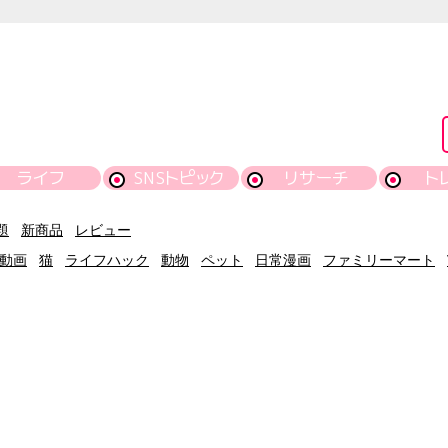
ライフ
SNSトピック
リサーチ
ト
題
新商品
レビュー
動画
猫
ライフハック
動物
ペット
日常漫画
ファミリーマート