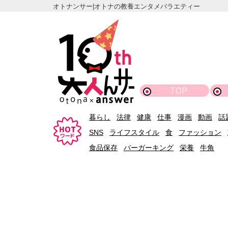
オトナンサー|オトナの教養エンタメバラエティー
TOP
暮らし
法律
健康
仕事
漫画
動画
話
SNS
ライフスタイル
食
ファッション
食品保存
バーガーキング
栄養
牛角