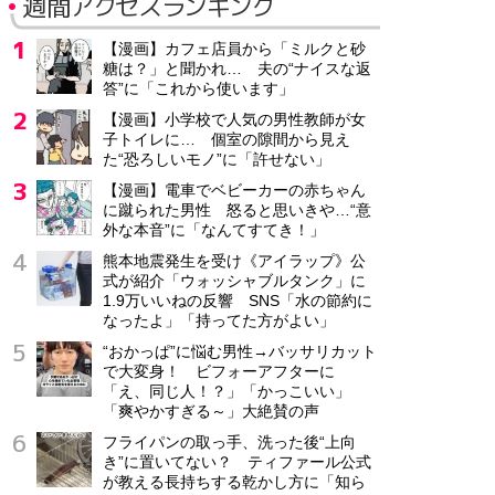
週間アクセスランキング
【漫画】カフェ店員から「ミルクと砂
糖は？」と聞かれ… 夫の“ナイスな返
答”に「これから使います」
【漫画】小学校で人気の男性教師が女
子トイレに… 個室の隙間から見え
た“恐ろしいモノ”に「許せない」
【漫画】電車でベビーカーの赤ちゃん
に蹴られた男性 怒ると思いきや…“意
外な本音”に「なんてすてき！」
熊本地震発生を受け《アイラップ》公
式が紹介「ウォッシャブルタンク」に
1.9万いいねの反響 SNS「水の節約に
なったよ」「持ってた方がよい」
“おかっぱ”に悩む男性→バッサリカット
で大変身！ ビフォーアフターに
「え、同じ人！？」「かっこいい」
「爽やかすぎる～」大絶賛の声
フライパンの取っ手、洗った後“上向
き”に置いてない？ ティファール公式
が教える長持ちする乾かし方に「知ら