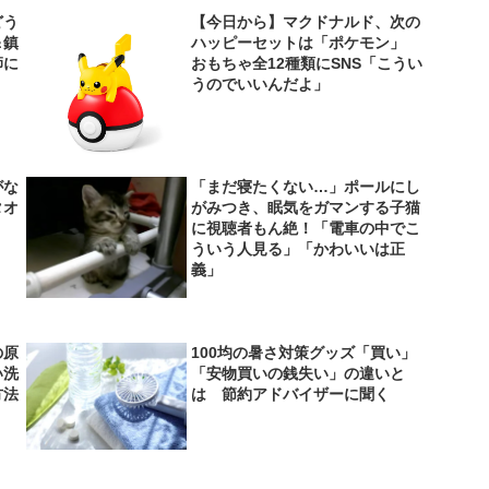
どう
【今日から】マクドナルド、次の
＆鎮
ハッピーセットは「ポケモン」
師に
おもちゃ全12種類にSNS「こうい
うのでいいんだよ」
がな
「まだ寝たくない…」ポールにし
タオ
がみつき、眠気をガマンする子猫
に視聴者もん絶！「電車の中でこ
ういう人見る」「かわいいは正
義」
の原
100均の暑さ対策グッズ「買い」
い洗
「安物買いの銭失い」の違いと
方法
は 節約アドバイザーに聞く