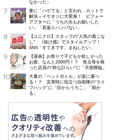
なかった」
妻に「ハゲてる」と言われ…カットで
解決→イケオジに大変身！ ビフォー
アフターに「うちの夫もお願いした
い」「若返りハンパない」
【ユニクロ】スタッフの“人気の着こな
し” 《抜け感》でスタイルアップ！
SNS「すてきです。まねしたい」
【漫画】お祭りで子どもが欲しがった
お面、なんと2000円！？ 焦る母を救
った店員の“粋な計らい”に「天使降臨」
大量の「ペットボトル」が楽に運べ
る！？ 災害時に役立つ自衛隊の“ライ
フハック”に「目からうろこ」「助か
る」