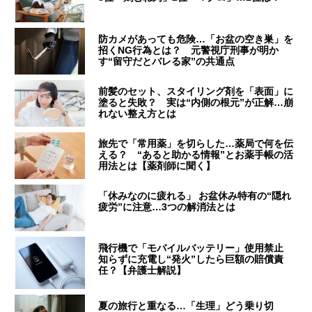
防カメがあっても危険…「お盆の空き巣」を
招くNG行為とは？ 元警視庁刑事が明か
す“留守だとバレる家”の共通点
前髪のセット、スタイリング剤を「表面」に
塗ると失敗？ 実は“内側の根元”が正解…崩
れない整え方とは
旅先で「常用薬」を切らした…薬局で何を伝
える？ “あると助かる情報”とお薬手帳の活
用法とは【薬剤師に聞く】
「休みなのに疲れる」 お盆休み特有の“隠れ
疲労”に注意…3つの解消法とは
飛行機で「モバイルバッテリー」使用禁止
知らずに充電し“発火”したら巨額の賠償責
任？【弁護士解説】
夏の旅行と重なる…「生理」どう乗り切