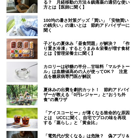
る？ 月経移動の方法＆鎮痛薬の適切な使い
方とは【医師に聞く】
100均の暑さ対策グッズ「買い」「安物買い
の銭失い」の違いとは 節約アドバイザーに
聞く
子どもの夏休み「昼食問題」が解決？ 「作
り置き冷凍」するとうまみ＆栄養が増す食材
とは【管理栄養士に聞く】
カロリーは砂糖の半分…甘味料「マルチトー
ル」は血糖値高めの人が使ってOK？ 注意
点を糖尿病専門医が解説
夏休みの出費を劇的カット！ 節約アドバイ
ザーが教える「0円レジャー」と“おうち外
食”の裏ワザ
「アイスコーヒー」が薄くなる致命的な原因
とは UCCに聞く、自宅でプロの味を再現
する「蒸らし」と「黄金比」
「電気代が安くなる」は危険？ 偽アプリ＆