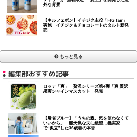
外な背景
【キルフェボン】イチジク主役「FIG fair」
実施 イチジク＆チョコレートのタルト新発
売
もっと見る
編集部おすすめ記事
ロッテ「爽」 贅沢シリーズ第4弾「爽 贅沢
果実シャインマスカット」発売
【帰省ブルー】「うちの親、気を使わなくて
いいから」 能天気な夫に絶望…義実家
で“孤立”した36歳妻の本音