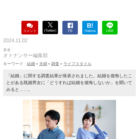
B!
(Twitter)
コメント
FB
Hatena
LINE
2024.11.02
著者 :
オトナンサー編集部
キーワード :
結婚
•
夫婦
•
調査
•
ライフスタイル
「結婚」に関する調査結果が発表されました。結婚を後悔したこ
とがある既婚男女に「どうすれば結婚を後悔しないか」を聞いて
みると……。