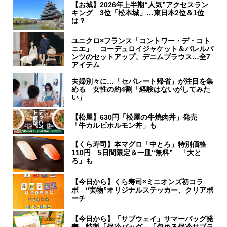
【お城】2026年上半期“人気”アクセスラン
キング 3位「松本城」…東日本2位＆1位
は？
ユニクロ×フランス「コントワー・デ・コト
ニエ」 コーデュロイジャケット＆バレルパ
ンツのセットアップ、デニムブラウス…全7
アイテム
夫婦別々に…「セパレート帰省」が注目を集
める 女性の約4割「経験はないがしてみた
い」
【松屋】630円「松屋の牛焼肉丼」発売
「牛カルビホルモン丼」も
【くら寿司】本マグロ「中とろ」特別価格
110円 5日間限定＆一皿“無料” 「大と
ろ」も
【今日から】くら寿司×ミニオンズ初コラ
ボ “実物”オリジナルステッカー、クリアポ
ーチ
【今日から】「サブウェイ」サマーバッグ発