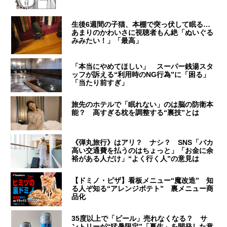
生後6週間の子猫、本棚で突っ伏して眠る…
あまりのかわいさに視聴者もん絶「ぬいぐる
みみたい！」「最高」
「本当にやめてほしい」 スーパー銭湯スタ
ッフが訴える“利用時のNG行為”に「困る」
「当たり前すぎ」
旅先のホテルで「眠れない」のは脳の防衛本
能？ 高すぎる枕を調整する“裏技”とは
《弾丸旅行》はアリ？ ナシ？ SNS「バカ
高い交通費を払うのはちょっと」「お金に余
裕がある人だけ」“よく行く人”の意見は
【ドミノ・ピザ】看板メニュー“魔改造” 知
る人ぞ知る“アレンジポテト” 裏メニュー商
品化
35度以上で「ビール」売れなくなる？ サ
ントリーが“猛暑限定”「夏生」を開発した意