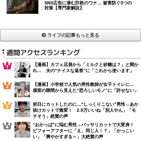
SNS広告に潜む詐欺のワナ… 被害防ぐ3つの
対策【専門家解説】
ライフの記事もっと見る
週間アクセスランキング
【漫画】カフェ店員から「ミルクと砂糖は？」と聞か
れ… 夫の“ナイスな返答”に「これから使います」
【漫画】小学校で人気の男性教師が女子トイレに…
個室の隙間から見えた“恐ろしいモノ”に「許せない」
前日にカットしたのに…“しっくりこない”男性→あか
抜けカットで激変！ 2.9万いいね「別人やん」「モ
テそう」絶賛の声
“おかっぱ”に悩む男性→バッサリカットで大変身！
ビフォーアフターに「え、同じ人！？」「かっこい
い」「爽やかすぎる～」大絶賛の声