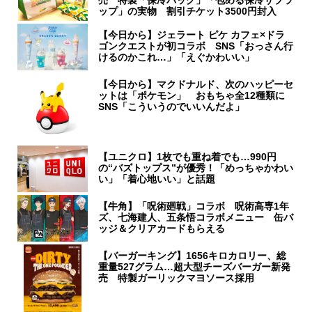
売 特製「保冷バッグ」「包める保冷サブラ
ップ」の実物 割引チケット3500円封入
【今日から】ジェラート ピケ カフェ×ドラ
ゴンクエストが初コラボ SNS「おっさん行
けるのかこれ…」「えぐかわいい」
【今日から】マクドナルド、次のハッピーセ
ットは「ポケモン」 おもちゃ全12種類に
SNS「こういうのでいいんだよ」
【ユニクロ】1枚でも重ね着でも…990円
の“バズトップス”が優秀！「めっちゃかわい
い」「着心地いい」と話題
【牛角】「呪術廻戦」コラボ 呪術高専1年
ズ、七海建人、五条悟コラボメニュー 缶バ
ッジ＆クリアカードもらえる
【バーガーキング】1656キロカロリー、総
重量527グラム…超大型チーズバーガー新発
売 特製ガーリックマヨソース採用