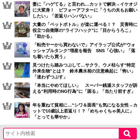
妻に「ハゲてる」と言われ…カットで解決→イケオジ
に大変身！ ビフォーアフターに「うちの夫もお願い
したい」「若返りハンパない」
大量の「ペットボトル」が楽に運べる！？ 災害時に
役立つ自衛隊の“ライフハック”に「目からうろこ」
「助かる」
「転売ヤーから買わないで」アイラップ公式が“ウォ
ッシャブルタンク”増産を報告 SNS「心強い」「落
ち着いたら買う」
見つけたら踏みつぶして…サクラ、ウメ枯らす“特定
外来生物”とは？ 鈴木農水相の注意喚起に「怖い」
「迷わずつぶす」
「本当にやめてほしい」 スーパー銭湯スタッフが訴
える“利用時のNG行為”に「困る」「当たり前すぎ」
年を重ねて貧相に…“シワ＆面長”も気になる女性→カ
ットで10歳以上若返り！？「めちゃくちゃ美人に」
「とっても華やか」