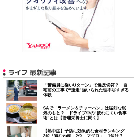
ライフ 最新記事
「警備員に従いUターン」で違反切符？ 自
宅前の工事で“逆走”強いられた理不尽すぎる
体験
SAで「ラーメン＆チャーハン」は猛烈な眠
気のもと？ ドライブ中の“疲れにくい食事
術”とは【管理栄養士に聞く】
【熱中症】予防に効果的な食材ランキング
3位「鶏むね肉」2位「マグロ」…1位は？