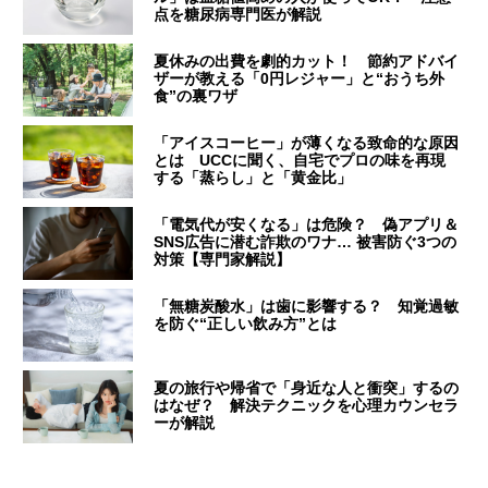
点を糖尿病専門医が解説
夏休みの出費を劇的カット！ 節約アドバイ
ザーが教える「0円レジャー」と“おうち外
食”の裏ワザ
「アイスコーヒー」が薄くなる致命的な原因
とは UCCに聞く、自宅でプロの味を再現
する「蒸らし」と「黄金比」
「電気代が安くなる」は危険？ 偽アプリ＆
SNS広告に潜む詐欺のワナ… 被害防ぐ3つの
対策【専門家解説】
「無糖炭酸水」は歯に影響する？ 知覚過敏
を防ぐ“正しい飲み方”とは
夏の旅行や帰省で「身近な人と衝突」するの
はなぜ？ 解決テクニックを心理カウンセラ
ーが解説