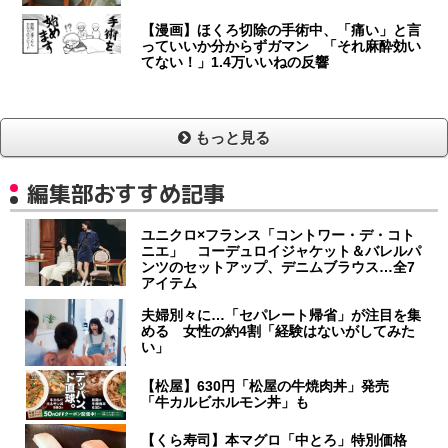
【漫画】ほくろ切除の手術中、「痛い」と言
っていいか分からずガマン 「それ麻酔効い
てない！」1.4万いいねの反響
もっと見る
編集部おすすめ記事
ユニクロ×フランス「コントワー・デ・コト
ニエ」 コーデュロイジャケット＆バレルパ
ンツのセットアップ、デニムブラウス…全7
アイテム
夫婦別々に…「セパレート帰省」が注目を集
める 女性の約4割「経験はないがしてみた
い」
【松屋】630円「松屋の牛焼肉丼」発売
「牛カルビホルモン丼」も
【くら寿司】本マグロ「中とろ」特別価格