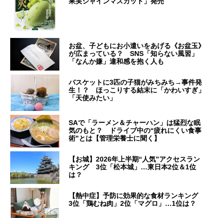
果実シャインマスカット」発売
お盆、子どもにお小遣いをあげる《お盆玉》
が広まっている？ SNS「知らない風習」
「なんか嫌」違和感を抱く人も
バスケットに3匹の子猫がみちみち→事件発
生！？ ほっこりする結末に「かわいすぎ」
「天使みたい」
SAで「ラーメン＆チャーハン」は猛烈な眠
気のもと？ ドライブ中の“疲れにくい食事
術”とは【管理栄養士に聞く】
【お城】2026年上半期“人気”アクセスラン
キング 3位「松本城」…東日本2位＆1位
は？
【熱中症】予防に効果的な食材ランキング
3位「鶏むね肉」2位「マグロ」…1位は？