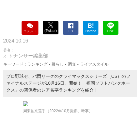
B!
(Twitter)
コメント
FB
Hatena
LINE
2024.10.16
著者 :
オトナンサー編集部
キーワード :
ランキング
•
暮らし
•
調査
•
ライフスタイル
プロ野球セ、パ両リーグのクライマックスシリーズ（CS）のフ
ァイナルステージが10月16日、開始！ 福岡ソフトバンクホー
クス」の関係者のレア名字ランキングを紹介！
周東佑京選手（2022年10月撮影、時事）