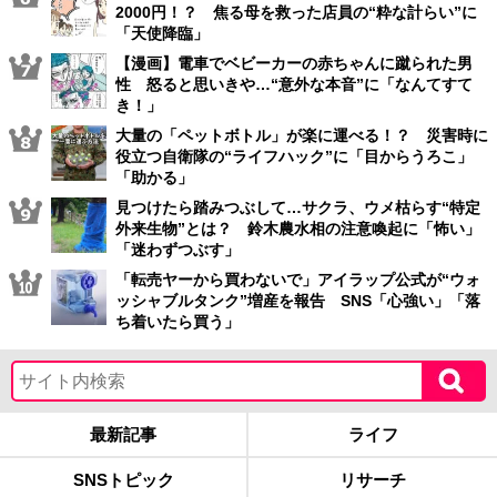
2000円！？ 焦る母を救った店員の“粋な計らい”に
「天使降臨」
【漫画】電車でベビーカーの赤ちゃんに蹴られた男
性 怒ると思いきや…“意外な本音”に「なんてすて
き！」
大量の「ペットボトル」が楽に運べる！？ 災害時に
役立つ自衛隊の“ライフハック”に「目からうろこ」
「助かる」
見つけたら踏みつぶして…サクラ、ウメ枯らす“特定
外来生物”とは？ 鈴木農水相の注意喚起に「怖い」
「迷わずつぶす」
「転売ヤーから買わないで」アイラップ公式が“ウォ
ッシャブルタンク”増産を報告 SNS「心強い」「落
ち着いたら買う」
最新記事
ライフ
SNSトピック
リサーチ