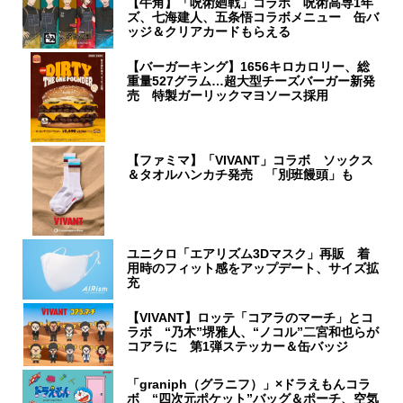
【牛角】「呪術廻戦」コラボ 呪術高専1年
ズ、七海建人、五条悟コラボメニュー 缶バ
ッジ＆クリアカードもらえる
【バーガーキング】1656キロカロリー、総
重量527グラム…超大型チーズバーガー新発
売 特製ガーリックマヨソース採用
【ファミマ】「VIVANT」コラボ ソックス
＆タオルハンカチ発売 「別班饅頭」も
ユニクロ「エアリズム3Dマスク」再販 着
用時のフィット感をアップデート、サイズ拡
充
【VIVANT】ロッテ「コアラのマーチ」とコ
ラボ “乃木”堺雅人、“ノコル”二宮和也らが
コアラに 第1弾ステッカー＆缶バッジ
「graniph（グラニフ）」×ドラえもんコラ
ボ “四次元ポケット”バッグ＆ポーチ、空気