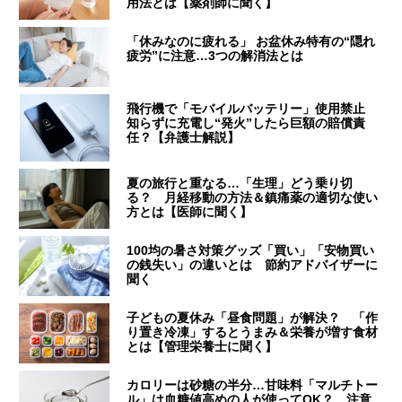
用法とは【薬剤師に聞く】
「休みなのに疲れる」 お盆休み特有の“隠れ
疲労”に注意…3つの解消法とは
飛行機で「モバイルバッテリー」使用禁止
知らずに充電し“発火”したら巨額の賠償責
任？【弁護士解説】
夏の旅行と重なる…「生理」どう乗り切
る？ 月経移動の方法＆鎮痛薬の適切な使い
方とは【医師に聞く】
100均の暑さ対策グッズ「買い」「安物買い
の銭失い」の違いとは 節約アドバイザーに
聞く
子どもの夏休み「昼食問題」が解決？ 「作
り置き冷凍」するとうまみ＆栄養が増す食材
とは【管理栄養士に聞く】
カロリーは砂糖の半分…甘味料「マルチトー
ル」は血糖値高めの人が使ってOK？ 注意