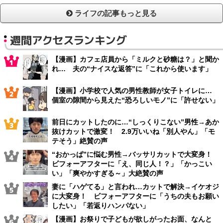
ライフの記事もっと見る
週間アクセスランキング
【漫画】カフェ店員から「ミルクと砂糖は？」と聞か
れ… 夫の“ナイスな返答”に「これから使います」
【漫画】小学校で人気の男性教師が女子トイレに…
個室の隙間から見えた“恐ろしいモノ”に「許せない」
前日にカットしたのに…“しっくりこない”男性→あか
抜けカットで激変！ 2.9万いいね「別人やん」「モ
テそう」絶賛の声
“おかっぱ”に悩む男性→バッサリカットで大変身！
ビフォーアフターに「え、同じ人！？」「かっこい
い」「爽やかすぎる～」大絶賛の声
妻に「ハゲてる」と言われ…カットで解決→イケオジ
に大変身！ ビフォーアフターに「うちの夫もお願い
したい」「若返りハンパない」
【漫画】お祭りで子どもが欲しがったお面、なんと