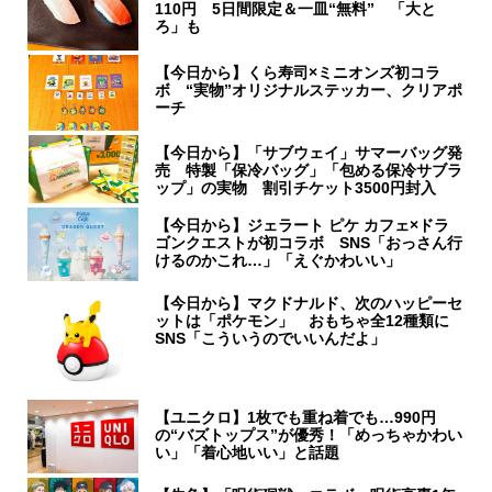
110円 5日間限定＆一皿“無料” 「大と
ろ」も
【今日から】くら寿司×ミニオンズ初コラ
ボ “実物”オリジナルステッカー、クリアポ
ーチ
【今日から】「サブウェイ」サマーバッグ発
売 特製「保冷バッグ」「包める保冷サブラ
ップ」の実物 割引チケット3500円封入
【今日から】ジェラート ピケ カフェ×ドラ
ゴンクエストが初コラボ SNS「おっさん行
けるのかこれ…」「えぐかわいい」
【今日から】マクドナルド、次のハッピーセ
ットは「ポケモン」 おもちゃ全12種類に
SNS「こういうのでいいんだよ」
【ユニクロ】1枚でも重ね着でも…990円
の“バズトップス”が優秀！「めっちゃかわい
い」「着心地いい」と話題