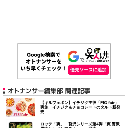
オトナンサー編集部 関連記事
【キルフェボン】イチジク主役「FIG fair」
実施 イチジク＆チョコレートのタルト新発
売
ロッテ「爽」 贅沢シリーズ第4弾「爽 贅沢