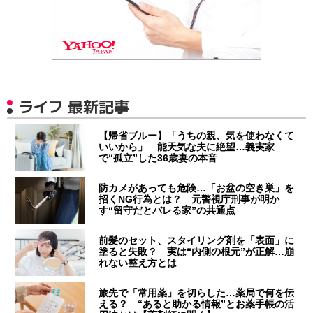
ライフ 最新記事
【帰省ブルー】「うちの親、気を使わなくて
いいから」 能天気な夫に絶望…義実家
で“孤立”した36歳妻の本音
防カメがあっても危険…「お盆の空き巣」を
招くNG行為とは？ 元警視庁刑事が明か
す“留守だとバレる家”の共通点
前髪のセット、スタイリング剤を「表面」に
塗ると失敗？ 実は“内側の根元”が正解…崩
れない整え方とは
旅先で「常用薬」を切らした…薬局で何を伝
える？ “あると助かる情報”とお薬手帳の活