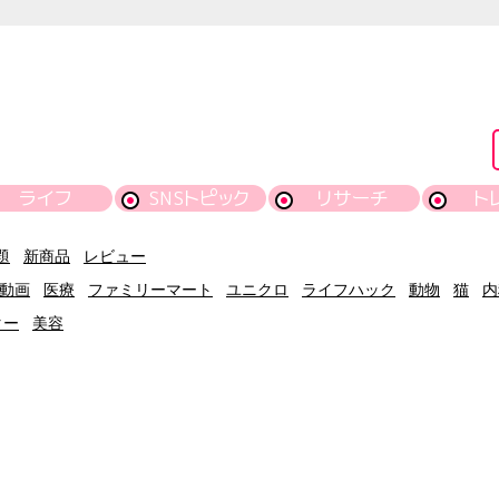
ライフ
SNSトピック
リサーチ
ト
題
新商品
レビュー
動画
医療
ファミリーマート
ユニクロ
ライフハック
動物
猫
内
ター
美容