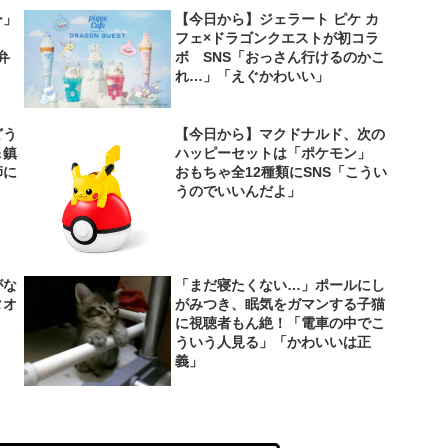
ー」
【今日から】ジェラート ピケ カ
フェ×ドラゴンクエストが初コラ
弁
ボ SNS「おっさん行けるのかこ
れ…」「えぐかわいい」
どう
【今日から】マクドナルド、次の
＆鎮
ハッピーセットは「ポケモン」
師に
おもちゃ全12種類にSNS「こうい
うのでいいんだよ」
がな
「まだ寝たくない…」ポールにし
タオ
がみつき、眠気をガマンする子猫
に視聴者もん絶！「電車の中でこ
ういう人見る」「かわいいは正
義」