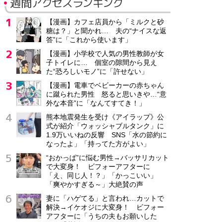
週間アクセスランキング
【漫画】カフェ店員から「ミルクと砂
糖は？」と聞かれ… 夫の“ナイスな返
答”に「これから使います」
【漫画】小学校で人気の男性教師が女
子トイレに… 個室の隙間から見え
た“恐ろしいモノ”に「許せない」
【漫画】電車でベビーカーの赤ちゃん
に蹴られた男性 怒ると思いきや…“意
外な本音”に「なんてすてき！」
熊本地震発生を受け《アイラップ》公
式が紹介「ウォッシャブルタンク」に
1.9万いいねの反響 SNS「水の節約に
なったよ」「持ってた方がよい」
“おかっぱ”に悩む男性→バッサリカット
で大変身！ ビフォーアフターに
「え、同じ人！？」「かっこいい」
「爽やかすぎる～」大絶賛の声
妻に「ハゲてる」と言われ…カットで
解決→イケオジに大変身！ ビフォー
アフターに「うちの夫もお願いした