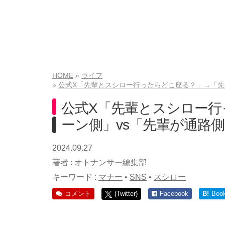
HOME
ライフ
公式X「先輩とスシロー行ったらどこ座る？」→「先
公式X「先輩とスシロー行
ーン側」vs「先輩が通路側
2024.09.27
著者 :
オトナンサー編集部
キーワード :
マナー
•
SNS
•
スシロー
コメント
(Twitter)
Facebook
B!
Boo