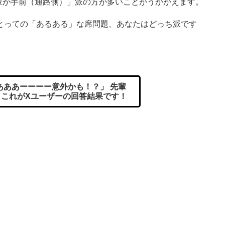
先輩が手前（通路側）」派の方が多いことがうかがえます。
っての「あるある」な席問題、あなたはどっち派です
ああーーーー意外かも！？」 先輩
→これがXユーザーの回答結果です！