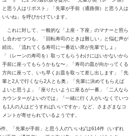
と思う人はリポスト」「先輩が手前（通路側）と思う人は
いいね」を呼びかけています。
これに対して、一般的な「上座・下座」のマナーと照ら
し合わせつつも、「回転寿司のときは難しい」と悩む声が
続出。「流れてくる寿司に一番近い席が先輩でしょ」
「（レーンの寿司を）取ってもらうわけにはいかないから
手前に座ってもらうかもな〜」「寿司の皿が向かってくる
方向に座って、いち早くお皿を取って差し出します」「先
輩と2人で行くなら2人とも奥」「先輩に決めてもらえば
よいと思うよ」「座りたいように座るが一番」「二人なら
カウンターがよいのでは」「一緒に行く人がいなくていつ
も1人の人はどうすればいいですか」など、さまざまなコ
メントが寄せられているようです。
件、「先輩が手前」と思う人の“いいね”は614件（いずれ