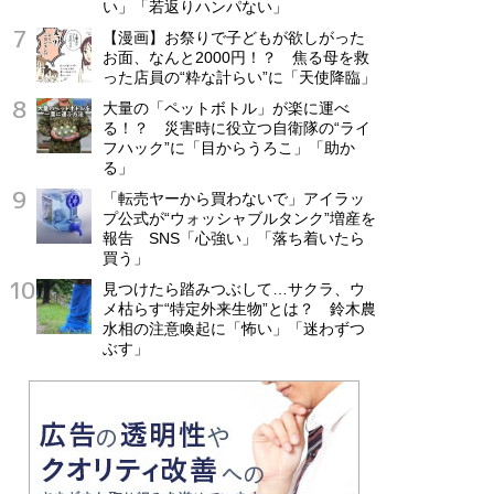
い」「若返りハンパない」
【漫画】お祭りで子どもが欲しがった
お面、なんと2000円！？ 焦る母を救
った店員の“粋な計らい”に「天使降臨」
大量の「ペットボトル」が楽に運べ
る！？ 災害時に役立つ自衛隊の“ライ
フハック”に「目からうろこ」「助か
る」
「転売ヤーから買わないで」アイラッ
プ公式が“ウォッシャブルタンク”増産を
報告 SNS「心強い」「落ち着いたら
買う」
見つけたら踏みつぶして…サクラ、ウ
メ枯らす“特定外来生物”とは？ 鈴木農
水相の注意喚起に「怖い」「迷わずつ
ぶす」