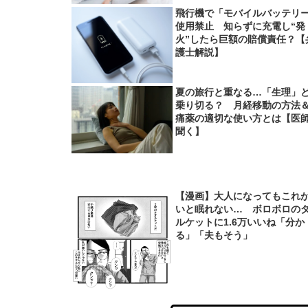
飛行機で「モバイルバッテリ
使用禁止 知らずに充電し“発
火”したら巨額の賠償責任？【
護士解説】
夏の旅行と重なる…「生理」
乗り切る？ 月経移動の方法
痛薬の適切な使い方とは【医
聞く】
【漫画】大人になってもこれ
いと眠れない… ボロボロの
ルケットに1.6万いいね「分か
る」「夫もそう」