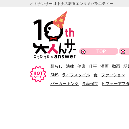
オトナンサー|オトナの教養エンタメバラエティー
TOP
暮らし
法律
健康
仕事
漫画
動画
話
SNS
ライフスタイル
食
ファッション
バーガーキング
食品保存
ビフォーアフ