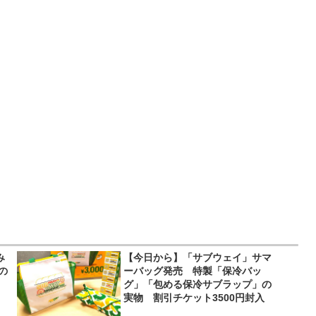
み
【今日から】「サブウェイ」サマ
の
ーバッグ発売 特製「保冷バッ
グ」「包める保冷サブラップ」の
実物 割引チケット3500円封入