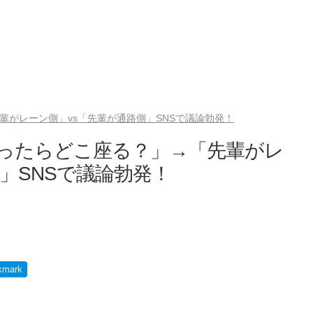
輩がレーン側」vs「先輩が通路側」SNSで議論勃発！
ったらどこ座る？」→「先輩がレ
」SNSで議論勃発！
kmark