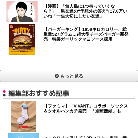
【漫画】「無人島に1つ持っていくな
ら？」 男友達の“予想外の答え”に7.6万い
いね「一生大切にしたい友達」
【バーガーキング】1656キロカロリー、総
重量527グラム…超大型チーズバーガー新発
売 特製ガーリックマヨソース採用
もっと見る
編集部おすすめ記事
【ファミマ】「VIVANT」コラボ ソックス
＆タオルハンカチ発売 「別班饅頭」も
ユニクロ「エアリズム3Dマスク」再販 着