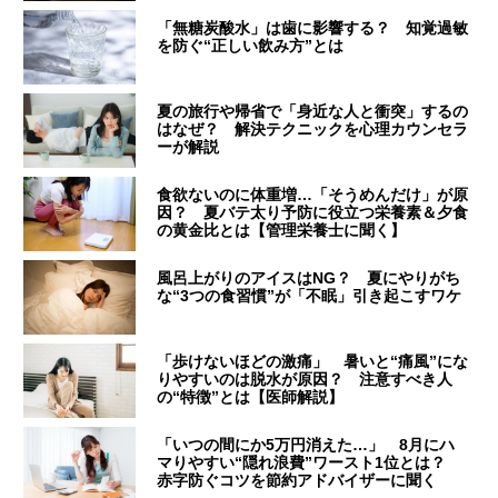
「無糖炭酸水」は歯に影響する？ 知覚過敏
を防ぐ“正しい飲み方”とは
夏の旅行や帰省で「身近な人と衝突」するの
はなぜ？ 解決テクニックを心理カウンセラ
ーが解説
食欲ないのに体重増…「そうめんだけ」が原
因？ 夏バテ太り予防に役立つ栄養素＆夕食
の黄金比とは【管理栄養士に聞く】
風呂上がりのアイスはNG？ 夏にやりがち
な“3つの食習慣”が「不眠」引き起こすワケ
「歩けないほどの激痛」 暑いと“痛風”にな
りやすいのは脱水が原因？ 注意すべき人
の“特徴”とは【医師解説】
「いつの間にか5万円消えた…」 8月にハ
マりやすい“隠れ浪費”ワースト1位とは？
赤字防ぐコツを節約アドバイザーに聞く