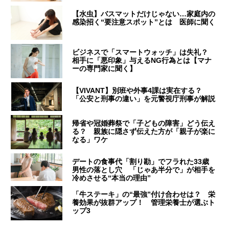
【水虫】バスマットだけじゃない…家庭内の
感染招く“要注意スポット”とは 医師に聞く
ビジネスで「スマートウォッチ」は失礼？
相手に「悪印象」与えるNG行為とは【マナ
ーの専門家に聞く】
【VIVANT】別班や外事4課は実在する？
「公安と刑事の違い」を元警視庁刑事が解説
帰省や冠婚葬祭で「子どもの障害」どう伝え
る？ 親族に隠さず伝えた方が「親子が楽に
なる」ワケ
デートの食事代「割り勘」でフラれた33歳
男性の落とし穴 「じゃあ半分で」が相手を
冷めさせる“本当の理由”
「牛ステーキ」の“最強”付け合わせは？ 栄
養効果が抜群アップ！ 管理栄養士が選ぶト
ップ3