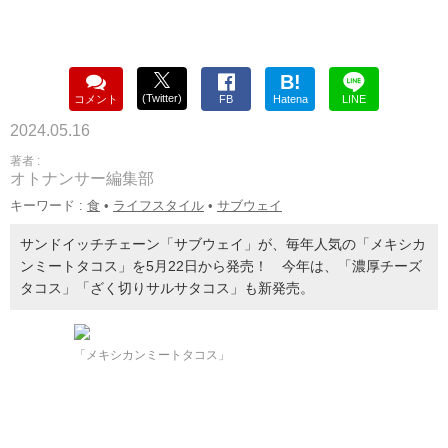
B!
(Twitter)
コメント
FB
Hatena
LINE
2024.05.16
著者 :
オトナンサー編集部
キーワード :
食
•
ライフスタイル
•
サブウェイ
サンドイッチチェーン「サブウェイ」が、毎年人気の「メキシカ
ンミートタコス」を5月22日から発売！ 今年は、「濃厚チーズ
タコス」「ざく切りサルサタコス」も新発売。
「メキシカンミートタコス」