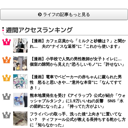
ライフの記事もっと見る
週間アクセスランキング
【漫画】カフェ店員から「ミルクと砂糖は？」と聞か
れ… 夫の“ナイスな返答”に「これから使います」
【漫画】小学校で人気の男性教師が女子トイレに…
個室の隙間から見えた“恐ろしいモノ”に「許せない」
【漫画】電車でベビーカーの赤ちゃんに蹴られた男
性 怒ると思いきや…“意外な本音”に「なんてすて
き！」
熊本地震発生を受け《アイラップ》公式が紹介「ウォ
ッシャブルタンク」に1.9万いいねの反響 SNS「水
の節約になったよ」「持ってた方がよい」
フライパンの取っ手、洗った後“上向き”に置いてな
い？ ティファール公式が教える長持ちする乾かし方
に「知らなかった」