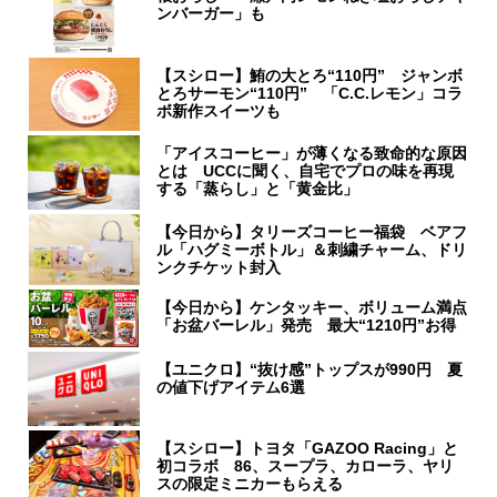
ンバーガー」も
【スシロー】鮪の大とろ“110円” ジャンボ
とろサーモン“110円” 「C.C.レモン」コラ
ボ新作スイーツも
「アイスコーヒー」が薄くなる致命的な原因
とは UCCに聞く、自宅でプロの味を再現
する「蒸らし」と「黄金比」
【今日から】タリーズコーヒー福袋 ベアフ
ル「ハグミーボトル」＆刺繍チャーム、ドリ
ンクチケット封入
【今日から】ケンタッキー、ボリューム満点
「お盆バーレル」発売 最大“1210円”お得
【ユニクロ】“抜け感”トップスが990円 夏
の値下げアイテム6選
【スシロー】トヨタ「GAZOO Racing」と
初コラボ 86、スープラ、カローラ、ヤリ
スの限定ミニカーもらえる