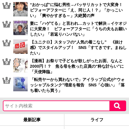
“おかっぱ”に悩む男性→バッサリカットで大変身！
ビフォーアフターに「え、同じ人！？」「かっこい
い」「爽やかすぎる～」大絶賛の声
妻に「ハゲてる」と言われ…カットで解決→イケオジ
に大変身！ ビフォーアフターに「うちの夫もお願い
したい」「若返りハンパない」
【ユニクロ】スタッフの“人気の着こなし” 《抜け
感》でスタイルアップ！ SNS「すてきです。まねし
たい」
【漫画】お祭りで子どもが欲しがったお面、なんと
2000円！？ 焦る母を救った店員の“粋な計らい”に
「天使降臨」
「転売ヤーから買わないで」アイラップ公式が“ウォ
ッシャブルタンク”増産を報告 SNS「心強い」「落
ち着いたら買う」
最新記事
ライフ