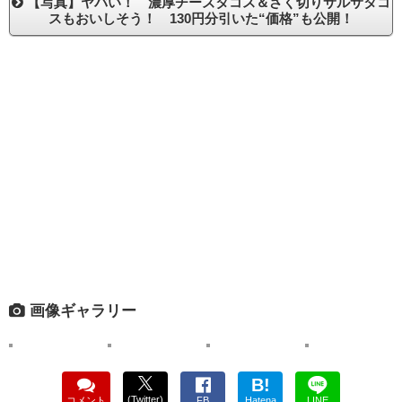
【写真】ヤバい！ 濃厚チーズタコス＆ざく切りサルサタコ
スもおいしそう！ 130円分引いた“価格”も公開！
画像ギャラリー
B!
(Twitter)
コメント
FB
Hatena
LINE