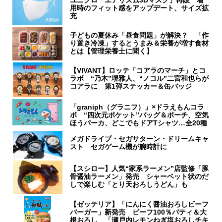
用時のフィット感をアップデート、サイズ拡
充
子どもの夏休み「昼食問題」が解決？ 「作
り置き冷凍」するとうまみ＆栄養が増す食材
とは【管理栄養士に聞く】
【VIVANT】ロッテ「コアラのマーチ」とコ
ラボ “乃木”堺雅人、“ノコル”二宮和也らが
コアラに 第1弾ステッカー＆缶バッジ
「graniph（グラニフ）」×ドラえもんコラ
ボ “四次元ポケット”バッグ＆ポーチ、空気
ほうパーカ、どこでもドアTシャツ…全20種
メガドライブ・セガサターン・ドリームキャ
スト セガゲーム機が腕時計に
【スシロー】人気“家系ラーメン”店監修「豚
骨醤油ラーメン」発売 シャーベット状のだ
しで楽しむ「とり天おろしうどん」も
【ゼッテリア】「にんにく醤油おろしビーフ
バーガー」新発売 ビーフ100％パティ＆大
根おろし 「瀬戸内レモンねぎ塩おろしチキ