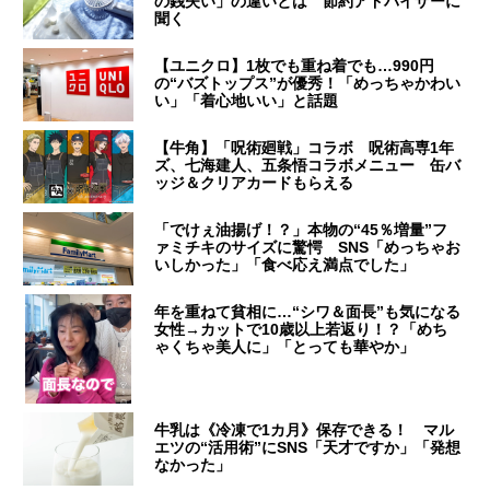
の銭失い」の違いとは 節約アドバイザーに
聞く
【ユニクロ】1枚でも重ね着でも…990円
の“バズトップス”が優秀！「めっちゃかわい
い」「着心地いい」と話題
【牛角】「呪術廻戦」コラボ 呪術高専1年
ズ、七海建人、五条悟コラボメニュー 缶バ
ッジ＆クリアカードもらえる
「でけぇ油揚げ！？」本物の“45％増量”フ
ァミチキのサイズに驚愕 SNS「めっちゃお
いしかった」「食べ応え満点でした」
年を重ねて貧相に…“シワ＆面長”も気になる
女性→カットで10歳以上若返り！？「めち
ゃくちゃ美人に」「とっても華やか」
牛乳は《冷凍で1カ月》保存できる！ マル
エツの“活用術”にSNS「天才ですか」「発想
なかった」