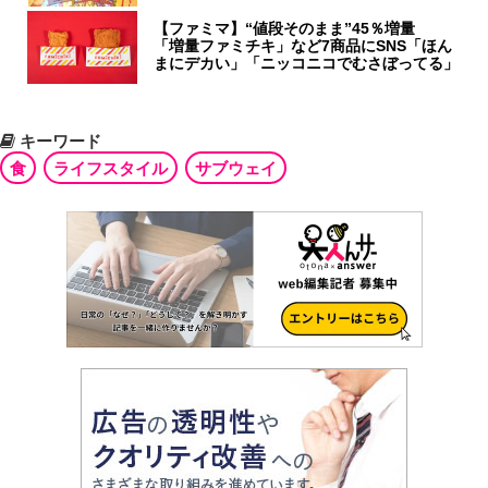
【ファミマ】“値段そのまま”45％増量
「増量ファミチキ」など7商品にSNS「ほん
まにデカい」「ニッコニコでむさぼってる」
キーワード
食
ライフスタイル
サブウェイ