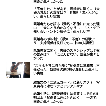
回答が生々しかった
「不倫したことがある」既婚者に聞く→《夫
婦の営み》の頻度は？ 約5割「ほとんどな
い」生々しい実態
既婚者たちが語る《浮気・不倫》に走った理
由 「夫にときめかなくなり…」「ネトゲで
知り合いトントン拍子に」生々しい声
既婚者の“約2割”《浮気・不倫》の経験ア
リ 夫婦関係は良好でも…【655人調査】
既婚男女に聞く→夫婦のスキンシップは？夜
の営みは？…「ほとんどない」割合が生々し
かった
“スマホを常に持ち歩く”配偶者に違和感→不
倫だった 既婚者の約5割が直面した生々し
い実態
結婚式の「二次元コード」に新リスク？ 写
真共有に潜むワナとデジタルマナー
結婚生活に《恋愛感情》は必要？→男性の5
割以上「配偶者以外にときめく」 一方で…
回答が生々しかった