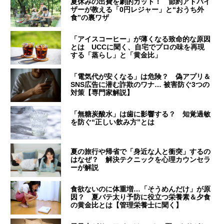
夏休みの出費を劇的カット！ 節約アドバイ
ザーが教える「0円レジャー」と“おうち外
食”の裏ワザ
「アイスコーヒー」が薄くなる致命的な原因
とは UCCに聞く、自宅でプロの味を再現
する「蒸らし」と「黄金比」
「電気代が安くなる」は危険？ 偽アプリ＆
SNS広告に潜む詐欺のワナ… 被害防ぐ3つの
対策【専門家解説】
「無糖炭酸水」は歯に影響する？ 知覚過敏
を防ぐ“正しい飲み方”とは
夏の旅行や帰省で「身近な人と衝突」するの
はなぜ？ 解決テクニックを心理カウンセラ
ーが解説
食欲ないのに体重増…「そうめんだけ」が原
因？ 夏バテ太り予防に役立つ栄養素＆夕食
の黄金比とは【管理栄養士に聞く】