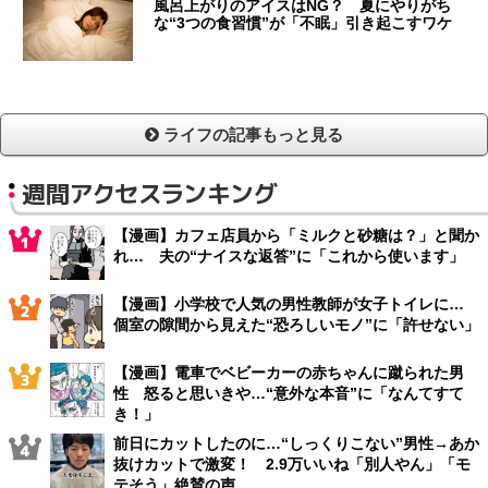
風呂上がりのアイスはNG？ 夏にやりがち
な“3つの食習慣”が「不眠」引き起こすワケ
ライフの記事もっと見る
週間アクセスランキング
【漫画】カフェ店員から「ミルクと砂糖は？」と聞か
れ… 夫の“ナイスな返答”に「これから使います」
【漫画】小学校で人気の男性教師が女子トイレに…
個室の隙間から見えた“恐ろしいモノ”に「許せない」
【漫画】電車でベビーカーの赤ちゃんに蹴られた男
性 怒ると思いきや…“意外な本音”に「なんてすて
き！」
前日にカットしたのに…“しっくりこない”男性→あか
抜けカットで激変！ 2.9万いいね「別人やん」「モ
テそう」絶賛の声