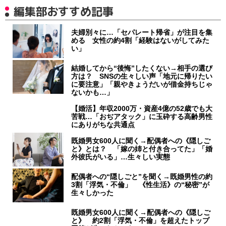
編集部おすすめ記事
夫婦別々に…「セパレート帰省」が注目を集
める 女性の約4割「経験はないがしてみた
い」
結婚してから“後悔”したくない→相手の選び
方は？ SNSの生々しい声「地元に帰りたい
に要注意」「親やきょうだいが借金持ちじゃ
ないかも…」
【婚活】年収2000万・資産4億の52歳でも大
苦戦…「おぢアタック」に玉砕する高齢男性
にありがちな共通点
既婚男女600人に聞く→配偶者への《隠しご
と》とは？ 「嫁の姉と付き合ってた」「婚
外彼氏がいる」…生々しい実態
配偶者への“隠しごと”を聞く→既婚男性の約
3割「浮気・不倫」 《性生活》の“秘密”が
生々しかった
既婚男女600人に聞く→配偶者への《隠しご
と》 約2割「浮気・不倫」を超えたトップ