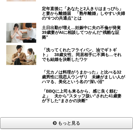
定年直後に「あなたと2人きりはまっぴら」
と妻から離婚届 「熟年離婚」しやすい夫婦
の“6つの共通点”とは
土日出勤が増え…妊娠中に夫の不倫が発覚
39歳妻がAIに相談してつかんだ“残酷な証
拠”
「洗ってくれたフライパン、油でギトギ
ト」 38歳女性、同居相手に不満も…それ
でも結婚を決断したワケ
「元カノは料理がうまかった」と比べる32
歳男性に現恋人ウンザリ 未練がましい人が
ハマる、美化という名の“深い沼”
「BBQに上司も来るから、感じ良く頼む
よ」 夫から”スタッフ扱い”された41歳妻
が下した“まさかの決断”
もっと見る