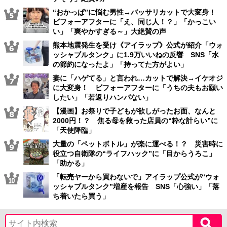
“おかっぱ”に悩む男性→バッサリカットで大変身！
ビフォーアフターに「え、同じ人！？」「かっこい
い」「爽やかすぎる～」大絶賛の声
熊本地震発生を受け《アイラップ》公式が紹介「ウォ
ッシャブルタンク」に1.9万いいねの反響 SNS「水
の節約になったよ」「持ってた方がよい」
妻に「ハゲてる」と言われ…カットで解決→イケオジ
に大変身！ ビフォーアフターに「うちの夫もお願い
したい」「若返りハンパない」
【漫画】お祭りで子どもが欲しがったお面、なんと
2000円！？ 焦る母を救った店員の“粋な計らい”に
「天使降臨」
大量の「ペットボトル」が楽に運べる！？ 災害時に
役立つ自衛隊の“ライフハック”に「目からうろこ」
「助かる」
「転売ヤーから買わないで」アイラップ公式が“ウォ
ッシャブルタンク”増産を報告 SNS「心強い」「落
ち着いたら買う」