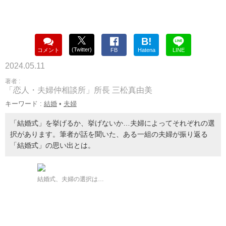
B!
(Twitter)
コメント
FB
Hatena
LINE
2024.05.11
著者 :
「恋人・夫婦仲相談所」所長 三松真由美
キーワード :
結婚
•
夫婦
「結婚式」を挙げるか、挙げないか…夫婦によってそれぞれの選
択があります。筆者が話を聞いた、ある一組の夫婦が振り返る
「結婚式」の思い出とは。
結婚式、夫婦の選択は…