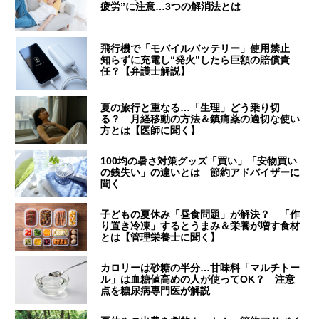
疲労”に注意…3つの解消法とは
飛行機で「モバイルバッテリー」使用禁止
知らずに充電し“発火”したら巨額の賠償責
任？【弁護士解説】
夏の旅行と重なる…「生理」どう乗り切
る？ 月経移動の方法＆鎮痛薬の適切な使い
方とは【医師に聞く】
100均の暑さ対策グッズ「買い」「安物買い
の銭失い」の違いとは 節約アドバイザーに
聞く
子どもの夏休み「昼食問題」が解決？ 「作
り置き冷凍」するとうまみ＆栄養が増す食材
とは【管理栄養士に聞く】
カロリーは砂糖の半分…甘味料「マルチトー
ル」は血糖値高めの人が使ってOK？ 注意
点を糖尿病専門医が解説