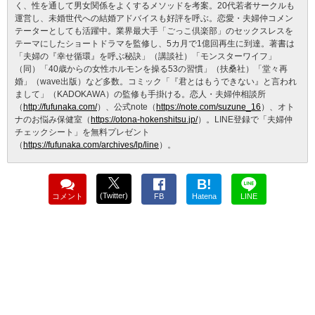
く、性を通して男女関係をよくするメソッドを考案。20代若者サークルも
運営し、未婚世代への結婚アドバイスも好評を呼ぶ。恋愛・夫婦仲コメン
テーターとしても活躍中。業界最大手「ごっこ倶楽部」のセックスレスを
テーマにしたショートドラマを監修し、5カ月で1億回再生に到達。著書は
「夫婦の『幸せ循環』を呼ぶ秘訣」（講談社）「モンスターワイフ」
（同）「40歳からの女性ホルモンを操る53の習慣」（扶桑社）「堂々再
婚」（wave出版）など多数。コミック「『君とはもうできない』と言われ
まして」（KADOKAWA）の監修も手掛ける。恋人・夫婦仲相談所
（
http://fufunaka.com/
）、公式note（
https://note.com/suzune_16
）、オト
ナのお悩み保健室（
https://otona-hokenshitsu.jp/
）。LINE登録で「夫婦仲
チェックシート」を無料プレゼント
（
https://fufunaka.com/archives/lp/line
）。
B!
(Twitter)
コメント
FB
Hatena
LINE