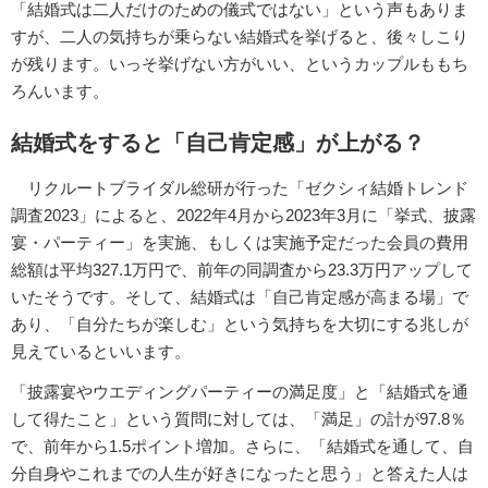
「結婚式は二人だけのための儀式ではない」という声もありま
すが、二人の気持ちが乗らない結婚式を挙げると、後々しこり
が残ります。いっそ挙げない方がいい、というカップルももち
ろんいます。
結婚式をすると「自己肯定感」が上がる？
リクルートブライダル総研が行った「ゼクシィ結婚トレンド
調査2023」によると、2022年4月から2023年3月に「挙式、披露
宴・パーティー」を実施、もしくは実施予定だった会員の費用
総額は平均327.1万円で、前年の同調査から23.3万円アップして
いたそうです。そして、結婚式は「自己肯定感が高まる場」で
あり、「自分たちが楽しむ」という気持ちを大切にする兆しが
見えているといいます。
「披露宴やウエディングパーティーの満足度」と「結婚式を通
して得たこと」という質問に対しては、「満足」の計が97.8％
で、前年から1.5ポイント増加。さらに、「結婚式を通して、自
分自身やこれまでの人生が好きになったと思う」と答えた人は