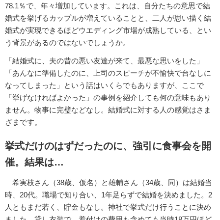
78.1％で、年々増加しています。これは、自分たちの意思で結
婚式を挙げるカップルが増えていることと、二人が思い描く結
婚式が実現できるほどウエディング市場が成熟している、とい
う背景があるのではないでしょうか。
「結婚式に、夫の昔の悪い友達が来て、最悪な思いをした」
「あんなに準備したのに、上司のスピーチが不愉快で台なしに
なってしまった」という話はいくらでもありますが、ここで
「挙げなければよかった」の事例を紹介しても何の意味もあり
ません。物事に完璧などなし。結婚式に対する人の感覚はさま
ざまです。
挙式だけのはずだったのに、強引に食事会を開
催。結果は…
希実枝さん（38歳、仮名）と雄輔さん（34歳、同）は結婚当
時、20代。職場で知り合い、1年足らずで結婚を決めました。2
人ともまだ若く、貯金もなし。神社で挙式だけ行うことに決め
ました。貸し衣装で、着付けの費用も含めても当時18万円ほど