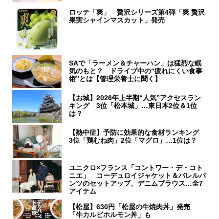
ロッテ「爽」 贅沢シリーズ第4弾「爽 贅沢
果実シャインマスカット」発売
SAで「ラーメン＆チャーハン」は猛烈な眠
気のもと？ ドライブ中の“疲れにくい食事
術”とは【管理栄養士に聞く】
【お城】2026年上半期“人気”アクセスラン
キング 3位「松本城」…東日本2位＆1位
は？
【熱中症】予防に効果的な食材ランキング
3位「鶏むね肉」2位「マグロ」…1位は？
ユニクロ×フランス「コントワー・デ・コト
ニエ」 コーデュロイジャケット＆バレルパ
ンツのセットアップ、デニムブラウス…全7
アイテム
【松屋】630円「松屋の牛焼肉丼」発売
「牛カルビホルモン丼」も