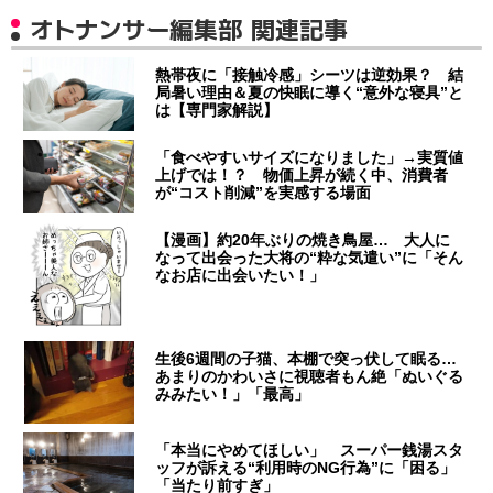
オトナンサー編集部 関連記事
熱帯夜に「接触冷感」シーツは逆効果？ 結
局暑い理由＆夏の快眠に導く“意外な寝具”と
は【専門家解説】
「食べやすいサイズになりました」→実質値
上げでは！？ 物価上昇が続く中、消費者
が“コスト削減”を実感する場面
【漫画】約20年ぶりの焼き鳥屋… 大人に
なって出会った大将の“粋な気遣い”に「そん
なお店に出会いたい！」
生後6週間の子猫、本棚で突っ伏して眠る…
あまりのかわいさに視聴者もん絶「ぬいぐる
みみたい！」「最高」
「本当にやめてほしい」 スーパー銭湯スタ
ッフが訴える“利用時のNG行為”に「困る」
「当たり前すぎ」