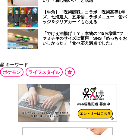
い」「着心地いい」と話題
【牛角】「呪術廻戦」コラボ 呪術高専1年
ズ、七海建人、五条悟コラボメニュー 缶バ
ッジ＆クリアカードもらえる
「でけぇ油揚げ！？」本物の“45％増量”フ
ァミチキのサイズに驚愕 SNS「めっちゃお
いしかった」「食べ応え満点でした」
キーワード
ポケモン
ライフスタイル
食