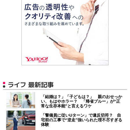
ライフ 最新記事
「結婚は？」「子どもは？」 親のおせっか
い、もはやホラー？ 「帰省ブルー」が“正
常な生存本能”と言えるワケ
「警備員に従いUターン」で違反切符？ 自
宅前の工事で“逆走”強いられた理不尽すぎる
体験