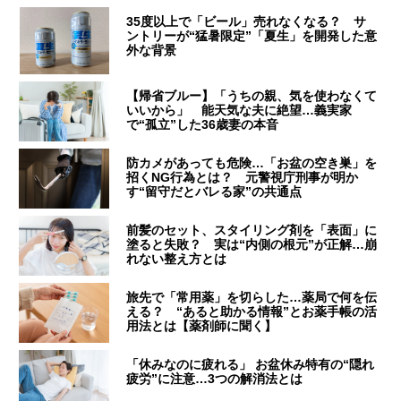
35度以上で「ビール」売れなくなる？ サ
ントリーが“猛暑限定”「夏生」を開発した意
外な背景
【帰省ブルー】「うちの親、気を使わなくて
いいから」 能天気な夫に絶望…義実家
で“孤立”した36歳妻の本音
防カメがあっても危険…「お盆の空き巣」を
招くNG行為とは？ 元警視庁刑事が明か
す“留守だとバレる家”の共通点
前髪のセット、スタイリング剤を「表面」に
塗ると失敗？ 実は“内側の根元”が正解…崩
れない整え方とは
旅先で「常用薬」を切らした…薬局で何を伝
える？ “あると助かる情報”とお薬手帳の活
用法とは【薬剤師に聞く】
「休みなのに疲れる」 お盆休み特有の“隠れ
疲労”に注意…3つの解消法とは