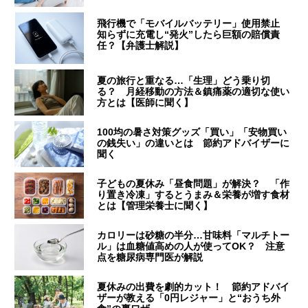
飛行機で「モバイルバッテリー」使用禁止
知らずに充電し“発火”したら巨額の賠償責
任？【弁護士解説】
夏の旅行と重なる…「生理」どう乗り切
る？ 月経移動の方法＆鎮痛薬の適切な使い
方とは【医師に聞く】
100均の暑さ対策グッズ「買い」「安物買い
の銭失い」の違いとは 節約アドバイザーに
聞く
子どもの夏休み「昼食問題」が解決？ 「作
り置き冷凍」するとうまみ＆栄養が増す食材
とは【管理栄養士に聞く】
カロリーは砂糖の半分…甘味料「マルチトー
ル」は血糖値高めの人が使ってOK？ 注意
点を糖尿病専門医が解説
夏休みの出費を劇的カット！ 節約アドバイ
ザーが教える「0円レジャー」と“おうち外