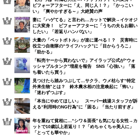
ビフォーアフターに「え、同じ人！？」「かっこい
い」「爽やかすぎる～」大絶賛の声
妻に「ハゲてる」と言われ…カットで解決→イケオジ
に大変身！ ビフォーアフターに「うちの夫もお願い
したい」「若返りハンパない」
大量の「ペットボトル」が楽に運べる！？ 災害時に
役立つ自衛隊の“ライフハック”に「目からうろこ」
「助かる」
「転売ヤーから買わないで」アイラップ公式が“ウォ
ッシャブルタンク”増産を報告 SNS「心強い」「落
ち着いたら買う」
見つけたら踏みつぶして…サクラ、ウメ枯らす“特定
外来生物”とは？ 鈴木農水相の注意喚起に「怖い」
「迷わずつぶす」
「本当にやめてほしい」 スーパー銭湯スタッフが訴
える“利用時のNG行為”に「困る」「当たり前すぎ」
年を重ねて貧相に…“シワ＆面長”も気になる女性→カ
ットで10歳以上若返り！？「めちゃくちゃ美人に」
「とっても華やか」