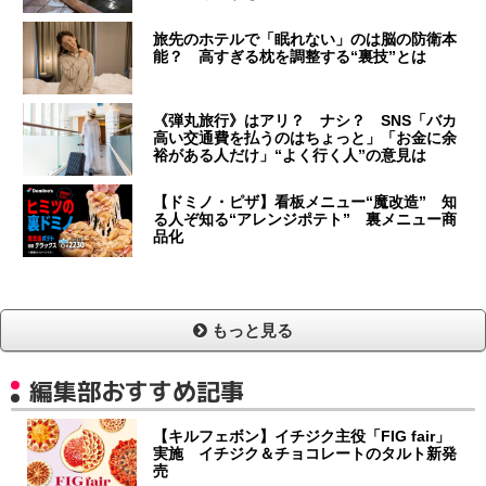
旅先のホテルで「眠れない」のは脳の防衛本
能？ 高すぎる枕を調整する“裏技”とは
《弾丸旅行》はアリ？ ナシ？ SNS「バカ
高い交通費を払うのはちょっと」「お金に余
裕がある人だけ」“よく行く人”の意見は
【ドミノ・ピザ】看板メニュー“魔改造” 知
る人ぞ知る“アレンジポテト” 裏メニュー商
品化
もっと見る
編集部おすすめ記事
【キルフェボン】イチジク主役「FIG fair」
実施 イチジク＆チョコレートのタルト新発
売