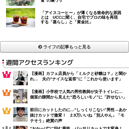
食”の裏ワザ
「アイスコーヒー」が薄くなる致命的な原因
とは UCCに聞く、自宅でプロの味を再現
する「蒸らし」と「黄金比」
ライフの記事もっと見る
週間アクセスランキング
【漫画】カフェ店員から「ミルクと砂糖は？」と聞か
れ… 夫の“ナイスな返答”に「これから使います」
【漫画】小学校で人気の男性教師が女子トイレに…
個室の隙間から見えた“恐ろしいモノ”に「許せない」
前日にカットしたのに…“しっくりこない”男性→あか
抜けカットで激変！ 2.9万いいね「別人やん」「モ
テそう」絶賛の声
“おかっぱ”に悩む男性→バッサリカットで大変身！