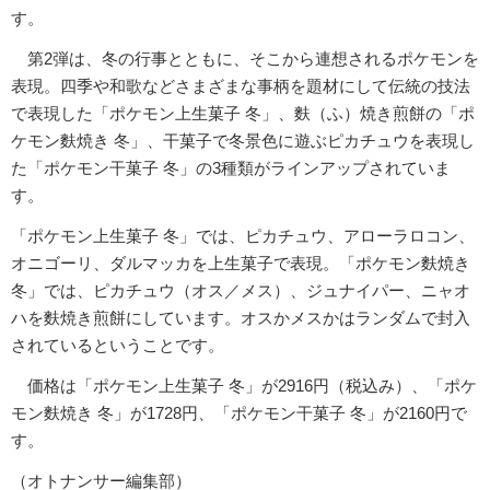
す。
第2弾は、冬の行事とともに、そこから連想されるポケモンを
表現。四季や和歌などさまざまな事柄を題材にして伝統の技法
で表現した「ポケモン上生菓子 冬」、麩（ふ）焼き煎餅の「ポ
ケモン麩焼き 冬」、干菓子で冬景色に遊ぶピカチュウを表現し
た「ポケモン干菓子 冬」の3種類がラインアップされていま
す。
「ポケモン上生菓子 冬」では、ピカチュウ、アローラロコン、
オニゴーリ、ダルマッカを上生菓子で表現。「ポケモン麩焼き
冬」では、ピカチュウ（オス／メス）、ジュナイパー、ニャオ
ハを麩焼き煎餅にしています。オスかメスかはランダムで封入
されているということです。
価格は「ポケモン上生菓子 冬」が2916円（税込み）、「ポケ
モン麩焼き 冬」が1728円、「ポケモン干菓子 冬」が2160円で
す。
（オトナンサー編集部）