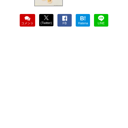
B!
(Twitter)
コメント
FB
Hatena
LINE