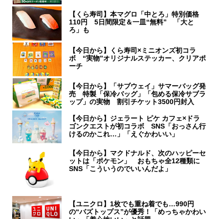
【くら寿司】本マグロ「中とろ」特別価格
110円 5日間限定＆一皿“無料” 「大と
ろ」も
【今日から】くら寿司×ミニオンズ初コラ
ボ “実物”オリジナルステッカー、クリアポ
ーチ
【今日から】「サブウェイ」サマーバッグ発
売 特製「保冷バッグ」「包める保冷サブラ
ップ」の実物 割引チケット3500円封入
【今日から】ジェラート ピケ カフェ×ドラ
ゴンクエストが初コラボ SNS「おっさん行
けるのかこれ…」「えぐかわいい」
【今日から】マクドナルド、次のハッピーセ
ットは「ポケモン」 おもちゃ全12種類に
SNS「こういうのでいいんだよ」
【ユニクロ】1枚でも重ね着でも…990円
の“バズトップス”が優秀！「めっちゃかわい