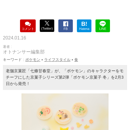
B!
(Twitter)
コメント
FB
Hatena
LINE
2024.01.16
著者 :
オトナンサー編集部
キーワード :
ポケモン
•
ライフスタイル
•
食
老舗京菓匠「七條甘春堂」が、「ポケモン」のキャラクターをモ
チーフにした京菓子シリーズ第2弾「ポケモン京菓子 冬」を2月3
日から発売！