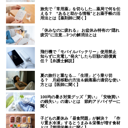
旅先で「常用薬」を切らした…薬局で何を伝
える？ “あると助かる情報”とお薬手帳の活
用法とは【薬剤師に聞く】
「休みなのに疲れる」 お盆休み特有の“隠れ
疲労”に注意…3つの解消法とは
飛行機で「モバイルバッテリー」使用禁止
知らずに充電し“発火”したら巨額の賠償責
任？【弁護士解説】
夏の旅行と重なる…「生理」どう乗り切
る？ 月経移動の方法＆鎮痛薬の適切な使い
方とは【医師に聞く】
100均の暑さ対策グッズ「買い」「安物買い
の銭失い」の違いとは 節約アドバイザーに
聞く
子どもの夏休み「昼食問題」が解決？ 「作
り置き冷凍」するとうまみ＆栄養が増す食材
とは【管理栄養士に聞く】