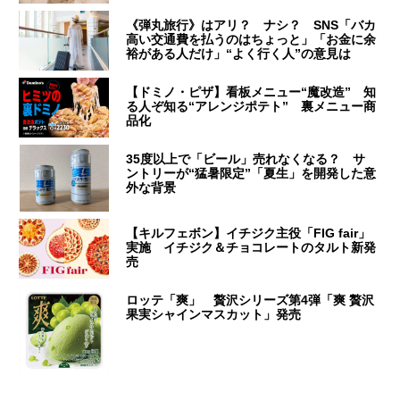
《弾丸旅行》はアリ？ ナシ？ SNS「バカ
高い交通費を払うのはちょっと」「お金に余
裕がある人だけ」“よく行く人”の意見は
【ドミノ・ピザ】看板メニュー“魔改造” 知
る人ぞ知る“アレンジポテト” 裏メニュー商
品化
35度以上で「ビール」売れなくなる？ サ
ントリーが“猛暑限定”「夏生」を開発した意
外な背景
【キルフェボン】イチジク主役「FIG fair」
実施 イチジク＆チョコレートのタルト新発
売
ロッテ「爽」 贅沢シリーズ第4弾「爽 贅沢
果実シャインマスカット」発売