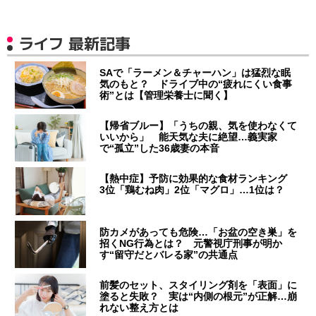
ライフ 最新記事
SAで「ラーメン＆チャーハン」は猛烈な眠
気のもと？ ドライブ中の“疲れにくい食事
術”とは【管理栄養士に聞く】
【帰省ブルー】「うちの親、気を使わなくて
いいから」 能天気な夫に絶望…義実家
で“孤立”した36歳妻の本音
【熱中症】予防に効果的な食材ランキング
3位「鶏むね肉」2位「マグロ」…1位は？
防カメがあっても危険…「お盆の空き巣」を
招くNG行為とは？ 元警視庁刑事が明か
す“留守だとバレる家”の共通点
前髪のセット、スタイリング剤を「表面」に
塗ると失敗？ 実は“内側の根元”が正解…崩
れない整え方とは