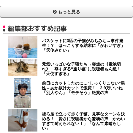
もっと見る
編集部おすすめ記事
バスケットに3匹の子猫がみちみち→事件発
生！？ ほっこりする結末に「かわいすぎ」
「天使みたい」
元気いっぱいな子猫たち→突然の《電池切
れ》 尊すぎる“座り寝”に視聴者もん絶！
「天使すぎる」
前日にカットしたのに…“しっくりこない”男
性→あか抜けカットで激変！ 2.9万いいね
「別人やん」「モテそう」絶賛の声
後ろ足で立って歩く子猫、見事なターンを決
める！ 賢さに視聴者から驚嘆の声「かわい
すぎて耐えられない！」「なんて素晴らし
い」