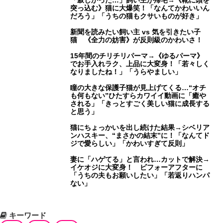
「寂しかった…」飼い主が帰宅→《靴に頭を
突っ込む》猫に大爆笑！「なんてかわいいん
だろう」「うちの猫もクサいものが好き」
新聞を読みたい飼い主 vs 気を引きたい子
猫 《全力の妨害》が反則級のかわいさ！
15年間のチリチリパーマ→《ゆるパーマ》
でお手入れラク、上品に大変身！「若々しく
なりましたね！」「うらやましい」
瞳の大きな保護子猫が見上げてくる…“オチ
も何もない”ひたすらカワイイ動画に「癒や
される」「きっとすごく美しい猫に成長する
と思う」
猫にちょっかいを出し続けた結果→シベリア
ンハスキー、“まさかの結末”に！「なんてド
ジで愛らしい」「かわいすぎて反則」
妻に「ハゲてる」と言われ…カットで解決→
イケオジに大変身！ ビフォーアフターに
「うちの夫もお願いしたい」「若返りハンパ
ない」
キーワード