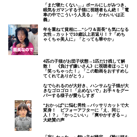
「まだ寝たくない…」ポールにしがみつき、
眠気をガマンする子猫に視聴者もん絶！「電
車の中でこういう人見る」「かわいいは正
義」
年を重ねて貧相に…“シワ＆面長”も気になる
女性→カットで10歳以上若返り！？「めち
ゃくちゃ美人に」「とっても華やか」
4匹の子猫がお団子状態→1匹だけ残して解
散！ 《負けず嫌いさん》に視聴者ほっこり
「笑っちゃった！」「この動画をおすすめし
てくれてありがとう」
なでられるのが大好き、ハンサムな子猫が大
きなゴロゴロ！「止めないで」お手々をグー
パーする様子が愛らしすぎ
“おかっぱ”に悩む男性→バッサリカットで大
変身！ ビフォーアフターに「え、同じ
人！？」「かっこいい」「爽やかすぎる～」
大絶賛の声