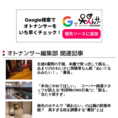
オトナンサー編集部 関連記事
生後6週間の子猫、本棚で突っ伏して眠る…
あまりのかわいさに視聴者もん絶「ぬいぐる
みみたい！」「最高」
「本当にやめてほしい」 スーパー銭湯スタ
ッフが訴える“利用時のNG行為”に「困る」
「当たり前すぎ」
旅先のホテルで「眠れない」のは脳の防衛本
能？ 高すぎる枕を調整する“裏技”とは