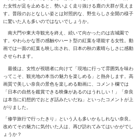
た女性が足を止めると、勢いよく走り抜ける鹿の大群が見えま
す。普段のおとなしい姿とは対照的な、野生らしさ全開の様子
に驚いた人も多いのではないでしょうか。
南大門や東大寺観光を終え、続いて向かったのは吉城園で
す。やわらかな苔の感触やハート型の紅葉を堪能する女性。動
画では一面の紅葉も映し出され、日本の秋の素晴らしさに感動
させられます。
最後は、女性が視聴者に向けて「現地に行って雰囲気を味わ
ってこそ、観光地の本当の魅力を楽しめる」と熱弁します。高
画質で美しい奈良の景色を楽しめる動画に、コメント欄では
「日本の自然を鑑賞できる映像があるのはうれしい！」「奈良
は本当に幻想的でおとぎ話みたいだね」といったコメントが上
がりました。
「修学旅行で行ったきり」という人も多いかもしれない奈良。
改めてその魅力に気付いた人は、再び訪れてみてはいかがでし
ょうか？