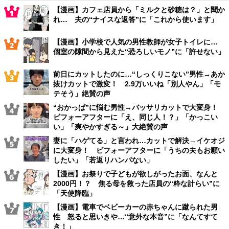
【漫画】カフェ店員から「ミルクと砂糖は？」と聞か
れ… 夫の“ナイスな返答”に「これから使います」
【漫画】小学校で人気の男性教師が女子トイレに…
個室の隙間から見えた“恐ろしいモノ”に「許せない」
前日にカットしたのに…“しっくりこない”男性→あか
抜けカットで激変！ 2.9万いいね「別人やん」「モ
テそう」絶賛の声
“おかっぱ”に悩む男性→バッサリカットで大変身！
ビフォーアフターに「え、同じ人！？」「かっこい
い」「爽やかすぎる～」大絶賛の声
妻に「ハゲてる」と言われ…カットで解決→イケオジ
に大変身！ ビフォーアフターに「うちの夫もお願い
したい」「若返りハンパない」
【漫画】お祭りで子どもが欲しがったお面、なんと
2000円！？ 焦る母を救った店員の“粋な計らい”に
「天使降臨」
【漫画】電車でベビーカーの赤ちゃんに蹴られた男
性 怒ると思いきや…“意外な本音”に「なんてすて
き！」