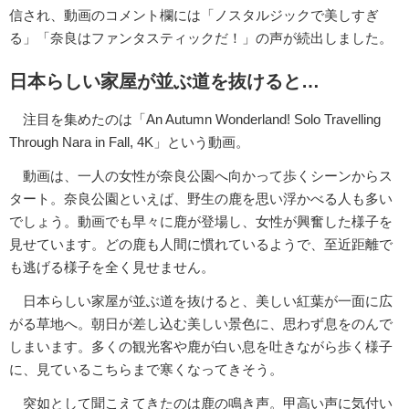
信され、動画のコメント欄には「ノスタルジックで美しすぎ
る」「奈良はファンタスティックだ！」の声が続出しました。
日本らしい家屋が並ぶ道を抜けると…
注目を集めたのは「An Autumn Wonderland! Solo Travelling
Through Nara in Fall, 4K」という動画。
動画は、一人の女性が奈良公園へ向かって歩くシーンからス
タート。奈良公園といえば、野生の鹿を思い浮かべる人も多い
でしょう。動画でも早々に鹿が登場し、女性が興奮した様子を
見せています。どの鹿も人間に慣れているようで、至近距離で
も逃げる様子を全く見せません。
日本らしい家屋が並ぶ道を抜けると、美しい紅葉が一面に広
がる草地へ。朝日が差し込む美しい景色に、思わず息をのんで
しまいます。多くの観光客や鹿が白い息を吐きながら歩く様子
に、見ているこちらまで寒くなってきそう。
突如として聞こえてきたのは鹿の鳴き声。甲高い声に気付い