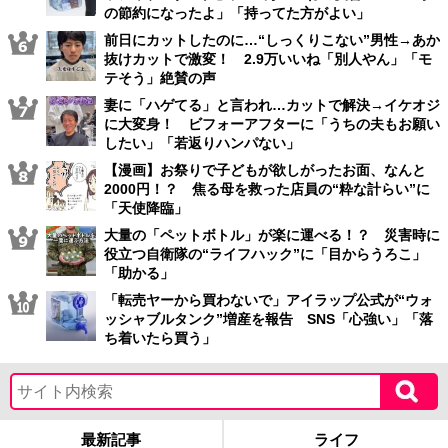
の節約になったよ」「持ってた方がよい」
前日にカットしたのに…“しっくりこない”男性→あか
抜けカットで激変！ 2.9万いいね「別人やん」「モ
テそう」絶賛の声
妻に「ハゲてる」と言われ…カットで解決→イケオジ
に大変身！ ビフォーアフターに「うちの夫もお願い
したい」「若返りハンパない」
【漫画】お祭りで子どもが欲しがったお面、なんと
2000円！？ 焦る母を救った店員の“粋な計らい”に
「天使降臨」
大量の「ペットボトル」が楽に運べる！？ 災害時に
役立つ自衛隊の“ライフハック”に「目からうろこ」
「助かる」
「転売ヤーから買わないで」アイラップ公式が“ウォ
ッシャブルタンク”増産を報告 SNS「心強い」「落
ち着いたら買う」
最新記事
ライフ