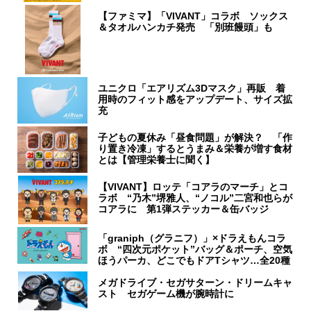
【ファミマ】「VIVANT」コラボ ソックス
＆タオルハンカチ発売 「別班饅頭」も
ユニクロ「エアリズム3Dマスク」再販 着
用時のフィット感をアップデート、サイズ拡
充
子どもの夏休み「昼食問題」が解決？ 「作
り置き冷凍」するとうまみ＆栄養が増す食材
とは【管理栄養士に聞く】
【VIVANT】ロッテ「コアラのマーチ」とコ
ラボ “乃木”堺雅人、“ノコル”二宮和也らが
コアラに 第1弾ステッカー＆缶バッジ
「graniph（グラニフ）」×ドラえもんコラ
ボ “四次元ポケット”バッグ＆ポーチ、空気
ほうパーカ、どこでもドアTシャツ…全20種
メガドライブ・セガサターン・ドリームキャ
スト セガゲーム機が腕時計に