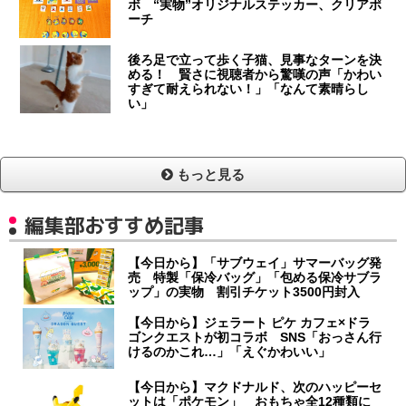
ボ “実物”オリジナルステッカー、クリアポ
ーチ
後ろ足で立って歩く子猫、見事なターンを決
める！ 賢さに視聴者から驚嘆の声「かわい
すぎて耐えられない！」「なんて素晴らし
い」
もっと見る
編集部おすすめ記事
【今日から】「サブウェイ」サマーバッグ発
売 特製「保冷バッグ」「包める保冷サブラ
ップ」の実物 割引チケット3500円封入
【今日から】ジェラート ピケ カフェ×ドラ
ゴンクエストが初コラボ SNS「おっさん行
けるのかこれ…」「えぐかわいい」
【今日から】マクドナルド、次のハッピーセ
ットは「ポケモン」 おもちゃ全12種類に