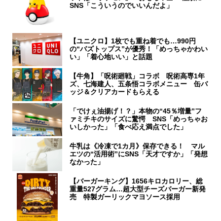
SNS「こういうのでいいんだよ」
【ユニクロ】1枚でも重ね着でも…990円
の“バズトップス”が優秀！「めっちゃかわい
い」「着心地いい」と話題
【牛角】「呪術廻戦」コラボ 呪術高専1年
ズ、七海建人、五条悟コラボメニュー 缶バ
ッジ＆クリアカードもらえる
「でけぇ油揚げ！？」本物の“45％増量”フ
ァミチキのサイズに驚愕 SNS「めっちゃお
いしかった」「食べ応え満点でした」
牛乳は《冷凍で1カ月》保存できる！ マル
エツの“活用術”にSNS「天才ですか」「発想
なかった」
【バーガーキング】1656キロカロリー、総
重量527グラム…超大型チーズバーガー新発
売 特製ガーリックマヨソース採用