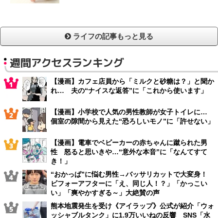
ライフの記事もっと見る
週間アクセスランキング
【漫画】カフェ店員から「ミルクと砂糖は？」と聞か
れ… 夫の“ナイスな返答”に「これから使います」
【漫画】小学校で人気の男性教師が女子トイレに…
個室の隙間から見えた“恐ろしいモノ”に「許せない」
【漫画】電車でベビーカーの赤ちゃんに蹴られた男
性 怒ると思いきや…“意外な本音”に「なんてすて
き！」
“おかっぱ”に悩む男性→バッサリカットで大変身！
ビフォーアフターに「え、同じ人！？」「かっこい
い」「爽やかすぎる～」大絶賛の声
熊本地震発生を受け《アイラップ》公式が紹介「ウォ
ッシャブルタンク」に1.9万いいねの反響 SNS「水