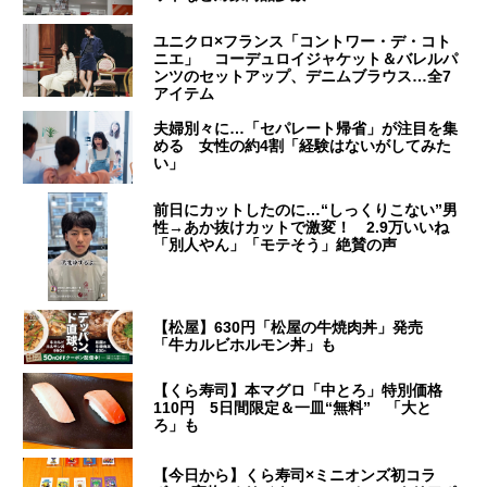
ユニクロ×フランス「コントワー・デ・コト
ニエ」 コーデュロイジャケット＆バレルパ
ンツのセットアップ、デニムブラウス…全7
アイテム
夫婦別々に…「セパレート帰省」が注目を集
める 女性の約4割「経験はないがしてみた
い」
前日にカットしたのに…“しっくりこない”男
性→あか抜けカットで激変！ 2.9万いいね
「別人やん」「モテそう」絶賛の声
【松屋】630円「松屋の牛焼肉丼」発売
「牛カルビホルモン丼」も
【くら寿司】本マグロ「中とろ」特別価格
110円 5日間限定＆一皿“無料” 「大と
ろ」も
【今日から】くら寿司×ミニオンズ初コラ