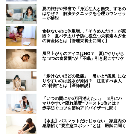
夏の旅行や帰省で「身近な人と衝突」するの
はなぜ？ 解決テクニックを心理カウンセラ
ーが解説
食欲ないのに体重増…「そうめんだけ」が原
因？ 夏バテ太り予防に役立つ栄養素＆夕食
の黄金比とは【管理栄養士に聞く】
風呂上がりのアイスはNG？ 夏にやりがち
な“3つの食習慣”が「不眠」引き起こすワケ
「歩けないほどの激痛」 暑いと“痛風”にな
りやすいのは脱水が原因？ 注意すべき人
の“特徴”とは【医師解説】
「いつの間にか5万円消えた…」 8月にハ
マりやすい“隠れ浪費”ワースト1位とは？
赤字防ぐコツを節約アドバイザーに聞く
【水虫】バスマットだけじゃない…家庭内の
感染招く“要注意スポット”とは 医師に聞く