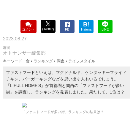
B!
(Twitter)
コメント
FB
Hatena
LINE
2023.08.27
著者 :
オトナンサー編集部
キーワード :
食
•
ランキング
•
調査
•
ライフスタイル
ファストフードといえば、マクドナルド、ケンタッキーフライド
チキン、バーガーキングなどを思い出す人もいるでしょう。
「LIFULL HOME’S」が首都圏と関西の「ファストフードが多い
街」を調査し、ランキングを発表しました。果たして、1位は？
「ファストフードが多い街」ランキングの結果は？