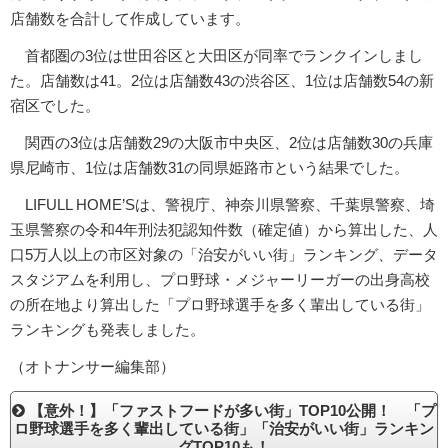
店舗数を合計して作成しています。
首都圏の3位は世田谷区と大田区が同率でランクインしまし
た。店舗数は41。2位は店舗数43の渋谷区、1位は店舗数54の新
宿区でした。
関西の3位は店舗数29の大阪市中央区、2位は店舗数30の兵庫
県尼崎市、1位は店舗数31の同県姫路市という結果でした。
LIFULL HOME’Sは、警視庁、神奈川県警察、千葉県警察、埼
玉県警察の令和4年刑法犯認知件数（確定値）から算出した、人
口5万人以上の市区対象の「治安がいい街」ランキング、データ
スタジアムを利用し、プロ野球・メジャーリーガーの出身高校
の所在地より算出した「プロ野球選手を多く輩出している街」
ランキングも発表しました。
（オトナンサー編集部）
【意外！】「ファストフードが多い街」TOP10公開！ 「プ
ロ野球選手を多く輩出している街」「治安がいい街」ランキン
グTOP10も！