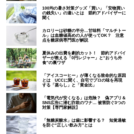
100均の暑さ対策グッズ「買い」「安物買い
の銭失い」の違いとは 節約アドバイザーに
聞く
カロリーは砂糖の半分…甘味料「マルチトー
ル」は血糖値高めの人が使ってOK？ 注意
点を糖尿病専門医が解説
夏休みの出費を劇的カット！ 節約アドバイ
ザーが教える「0円レジャー」と“おうち外
食”の裏ワザ
「アイスコーヒー」が薄くなる致命的な原因
とは UCCに聞く、自宅でプロの味を再現
する「蒸らし」と「黄金比」
「電気代が安くなる」は危険？ 偽アプリ＆
SNS広告に潜む詐欺のワナ… 被害防ぐ3つの
対策【専門家解説】
「無糖炭酸水」は歯に影響する？ 知覚過敏
を防ぐ“正しい飲み方”とは