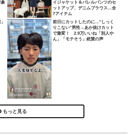
対象
イジャケット＆バレルパンツのセ
ットアップ、デニムブラウス…全
7アイテム
省」
前日にカットしたのに…“しっく
りこない”男性→あか抜けカット
で激変！ 2.9万いいね「別人や
ん」「モテそう」絶賛の声
もっと見る