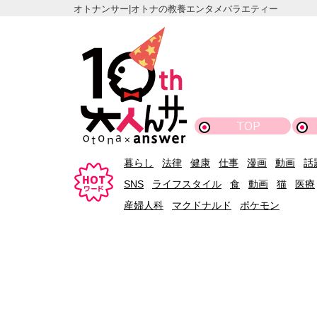
オトナンサー|オトナの教養エンタメバラエティー
TOP
暮らし
法律
健康
仕事
漫画
動画
話
SNS
ライフスタイル
食
動画
猫
医療
産婦人科
マクドナルド
ポケモン