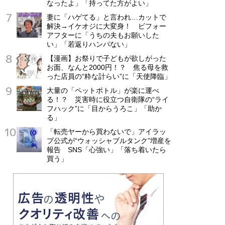
なったよ」「持ってた方がよい」
妻に「ハゲてる」と言われ…カットで
解決→イケオジに大変身！ ビフォー
アフターに「うちの夫もお願いした
い」「若返りハンパない」
【漫画】お祭りで子どもが欲しがった
お面、なんと2000円！？ 焦る母を救
った店員の“粋な計らい”に「天使降臨」
大量の「ペットボトル」が楽に運べ
る！？ 災害時に役立つ自衛隊の“ライ
フハック”に「目からうろこ」「助か
る」
「転売ヤーから買わないで」アイラッ
プ公式が“ウォッシャブルタンク”増産を
報告 SNS「心強い」「落ち着いたら
買う」