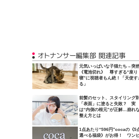
オトナンサー編集部 関連記事
元気いっぱいな子猫たち→突
《電池切れ》 尊すぎる“座り
寝”に視聴者もん絶！「天使す
る」
前髪のセット、スタイリング
「表面」に塗ると失敗？ 実
は“内側の根元”が正解…崩れ
整え方とは
1点あたり“596円”cocaの《5
選べる福袋》がお得！ ワン