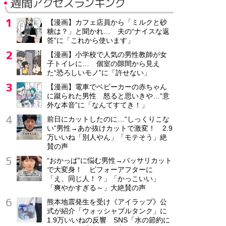
週間アクセスランキング
【漫画】カフェ店員から「ミルクと砂
糖は？」と聞かれ… 夫の“ナイスな返
答”に「これから使います」
【漫画】小学校で人気の男性教師が女
子トイレに… 個室の隙間から見え
た“恐ろしいモノ”に「許せない」
【漫画】電車でベビーカーの赤ちゃん
に蹴られた男性 怒ると思いきや…“意
外な本音”に「なんてすてき！」
前日にカットしたのに…“しっくりこな
い”男性→あか抜けカットで激変！ 2.9
万いいね「別人やん」「モテそう」絶
賛の声
“おかっぱ”に悩む男性→バッサリカット
で大変身！ ビフォーアフターに
「え、同じ人！？」「かっこいい」
「爽やかすぎる～」大絶賛の声
熊本地震発生を受け《アイラップ》公
式が紹介「ウォッシャブルタンク」に
1.9万いいねの反響 SNS「水の節約に