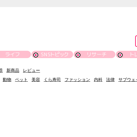
ライフ
SNSトピック
リサーチ
ト
題
新商品
レビュー
動物
ペット
美容
くら寿司
ファッション
内科
法律
サブウェ