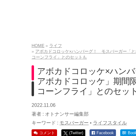
HOME
ライフ
アボカドコロッケ×ハンバーグ！ モスバーガー「と
コーンフライ」とのセットも
アボカドコロッケ×ハン
アボカドコロッケ」期間限
コーンフライ」とのセッ
2022.11.06
著者 :
オトナンサー編集部
キーワード :
モスバーガー
•
ライフスタイル
コメント
(Twitter)
Facebook
B!
Boo