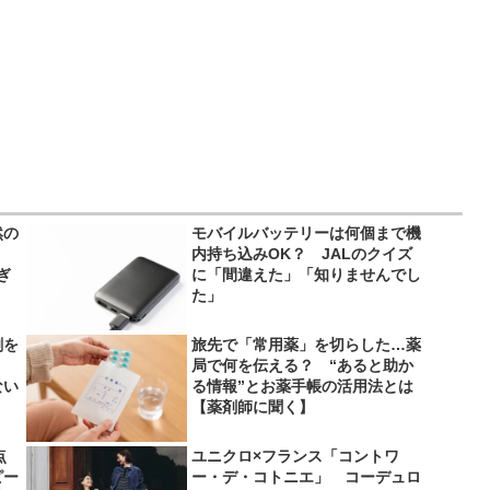
然の
モバイルバッテリーは何個まで機
内持ち込みOK？ JALのクイズ
ぎ
に「間違えた」「知りませんでし
た」
剤を
旅先で「常用薬」を切らした…薬
局で何を伝える？ “あると助か
ない
る情報”とお薬手帳の活用法とは
【薬剤師に聞く】
点
ユニクロ×フランス「コントワ
ピー
ー・デ・コトニエ」 コーデュロ