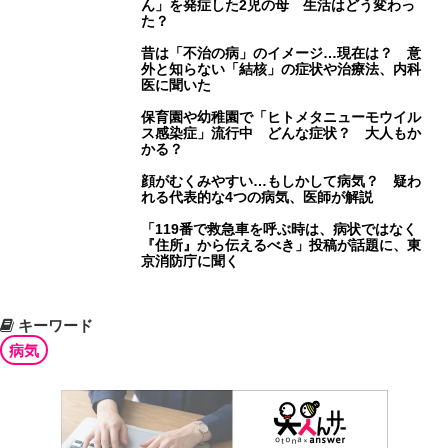
ん」を発症した2児の母 生活はどう変わっ
た？
昔は「不治の病」のイメージ…現在は？ 意
外と知らない「結核」の症状や治療法、内科
医に聞いた
保育園や幼稚園で「ヒトメタニューモウイル
ス感染症」流行中 どんな症状？ 大人もか
かる？
顔がむくみやすい…もしかして病気？ 疑わ
れる代表的な4つの病気、医師が解説
「119番で救急車を呼ぶ時は、病状ではなく
『住所』から伝えるべき」投稿が話題に、東
京消防庁に聞く
キーワード
病気