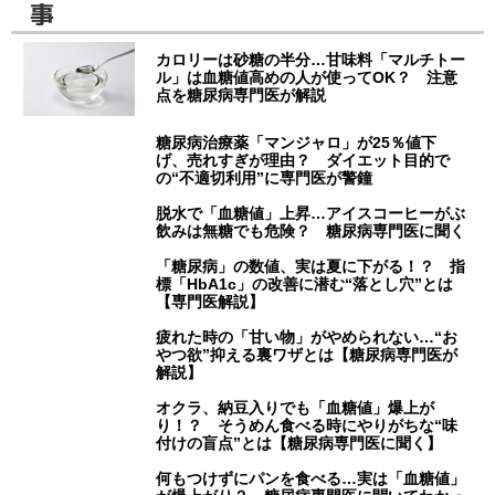
事
カロリーは砂糖の半分…甘味料「マルチトー
ル」は血糖値高めの人が使ってOK？ 注意
点を糖尿病専門医が解説
糖尿病治療薬「マンジャロ」が25％値下
げ、売れすぎが理由？ ダイエット目的で
の“不適切利用”に専門医が警鐘
脱水で「血糖値」上昇…アイスコーヒーがぶ
飲みは無糖でも危険？ 糖尿病専門医に聞く
「糖尿病」の数値、実は夏に下がる！？ 指
標「HbA1c」の改善に潜む“落とし穴”とは
【専門医解説】
疲れた時の「甘い物」がやめられない…“お
やつ欲”抑える裏ワザとは【糖尿病専門医が
解説】
オクラ、納豆入りでも「血糖値」爆上が
り！？ そうめん食べる時にやりがちな“味
付けの盲点”とは【糖尿病専門医に聞く】
何もつけずにパンを食べる…実は「血糖値」