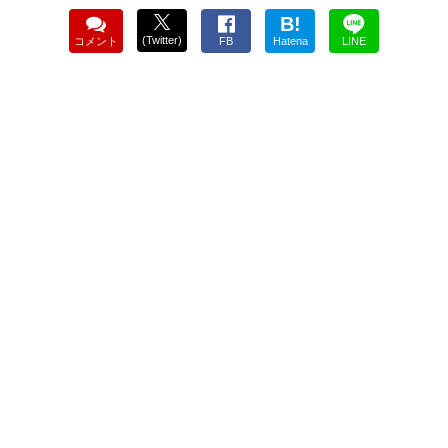
B!
(Twitter)
コメント
FB
Hatena
LINE