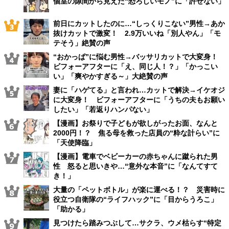
個室の隙間から見えた“恐ろしいモノ”に「許せない」
前日にカットしたのに…“しっくりこない”男性→あか
抜けカットで激変！ 2.9万いいね「別人やん」「モ
テそう」絶賛の声
“おかっぱ”に悩む男性→バッサリカットで大変身！
ビフォーアフターに「え、同じ人！？」「かっこい
い」「爽やかすぎる～」大絶賛の声
妻に「ハゲてる」と言われ…カットで解決→イケオジ
に大変身！ ビフォーアフターに「うちの夫もお願い
したい」「若返りハンパない」
【漫画】お祭りで子どもが欲しがったお面、なんと
2000円！？ 焦る母を救った店員の“粋な計らい”に
「天使降臨」
【漫画】電車でベビーカーの赤ちゃんに蹴られた男
性 怒ると思いきや…“意外な本音”に「なんてすて
き！」
大量の「ペットボトル」が楽に運べる！？ 災害時に
役立つ自衛隊の“ライフハック”に「目からうろこ」
「助かる」
見つけたら踏みつぶして…サクラ、ウメ枯らす“特定