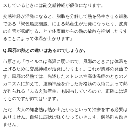
スしているときには副交感神経が優位になります。
交感神経が活発になると、脂肪を分解して熱を発生させる細胞
である『褐色脂肪細胞』による熱産生が活発になったり、皮膚
の血管が収縮することで体表面からの熱の放散を抑制したりす
ることによって体温が上がります」
Q.風邪の熱との違いはあるのでしょうか。
市原さん「ウイルスは高温に弱いので、風邪のときには体温を
上げるために交感神経が活発になります。これが風邪の発熱で
す。風邪の発熱では、先述したストレス性高体温症のときのメ
カニズムに加えて、運動神経を介した骨格筋の収縮によって熱
が作られる『ふるえ熱産生』も関与しているので、正確には違
うものですが似てはいます。
ただ、大人の知恵熱は熱が出たからといって治療をする必要は
ありません。自然に症状は軽くなっていきます。解熱剤も効き
ません」