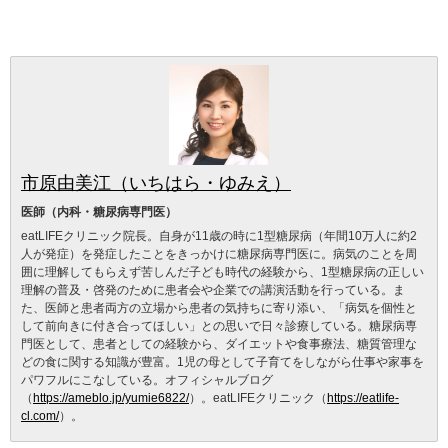
市原由美江（いちはら・ゆみえ）
医師（内科・糖尿病専門医）
eatLIFEクリニック院長。自身が11歳の時に1型糖尿病（年間10万人に約2
人が発症）を発症したことをきっかけに糖尿病専門医に。病気のことを周
囲に理解してもらえず苦しんだ子ども時代の経験から、1型糖尿病の正しい
理解の普及・啓発のために患者会や企業での講演活動を行っている。ま
た、医師と患者両方の立場から患者の気持ちに寄り添い、「病気を個性と
して前向きに付き合ってほしい」との思いで日々診療している。糖尿病専
門医として、患者としての経験から、ダイエットや食事療法、糖質管理な
どの食に関する知識が豊富。1児の母として子育てをしながら仕事や家事を
パワフルにこなしている。オフィシャルブログ
（
https://ameblo.jp/yumie6822/
）。eatLIFEクリニック（
https://eatlife-
cl.com/
）。