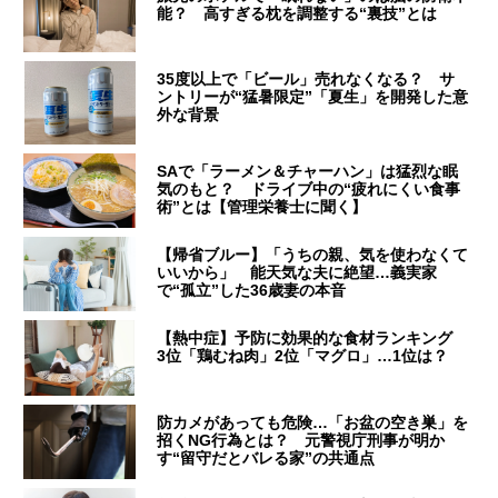
能？ 高すぎる枕を調整する“裏技”とは
35度以上で「ビール」売れなくなる？ サ
ントリーが“猛暑限定”「夏生」を開発した意
外な背景
SAで「ラーメン＆チャーハン」は猛烈な眠
気のもと？ ドライブ中の“疲れにくい食事
術”とは【管理栄養士に聞く】
【帰省ブルー】「うちの親、気を使わなくて
いいから」 能天気な夫に絶望…義実家
で“孤立”した36歳妻の本音
【熱中症】予防に効果的な食材ランキング
3位「鶏むね肉」2位「マグロ」…1位は？
防カメがあっても危険…「お盆の空き巣」を
招くNG行為とは？ 元警視庁刑事が明か
す“留守だとバレる家”の共通点