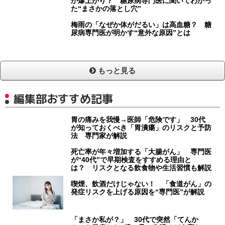
が爆上がり？ 糖尿病専門医に聞いてわかっ
た“まさかの落とし穴”
梅雨の「なぜか体がだるい」は高血糖？ 糖
尿病専門医が明かす“意外な原因”とは
もっと見る
編集部おすすめ記事
胃の痛みを我慢→医師「危険です」 30代
が知っておくべき「胃潰瘍」のリスクと予防
法 専門家が解説
死亡率が年々増加する「大腸がん」 専門医
が“40代”で早期検査をすすめる理由と
は？ リスクとなる飲食物や生活習慣も解説
喫煙、飲酒だけじゃない！ 「食道がん」の
発症リスクを上げる原因を“専門医”が解説
「まさか私が？」 30代で突然「てんか