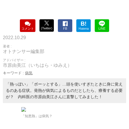
B!
(Twitter)
コメント
FB
Hatena
LINE
2022.10.29
著者 :
オトナンサー編集部
アドバイザー :
市原由美江（いちはら・ゆみえ）
キーワード :
病気
「熱っぽい」「ボーッとする」…頭を使いすぎたときに身に覚え
るのある症状。発熱が病気によるものだとしたら、療養する必要
が？ 内科医の市原由美江さんに直撃してみました！
「知恵熱」は病気？