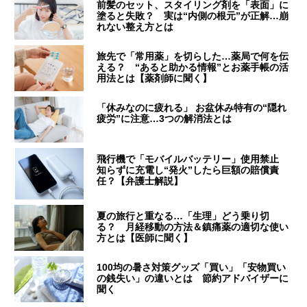
前髪のセット、スタイリング剤を「表面」に
塗ると失敗？ 実は“内側の根元”が正解…崩
れない整え方とは
旅先で「常用薬」を切らした…薬局で何を伝
える？ “あると助かる情報”とお薬手帳の活
用法とは【薬剤師に聞く】
「休みなのに疲れる」 お盆休み特有の“隠れ
疲労”に注意…3つの解消法とは
飛行機で「モバイルバッテリー」使用禁止
知らずに充電し“発火”したら巨額の賠償責
任？【弁護士解説】
夏の旅行と重なる…「生理」どう乗り切
る？ 月経移動の方法＆鎮痛薬の適切な使い
方とは【医師に聞く】
100均の暑さ対策グッズ「買い」「安物買い
の銭失い」の違いとは 節約アドバイザーに
聞く