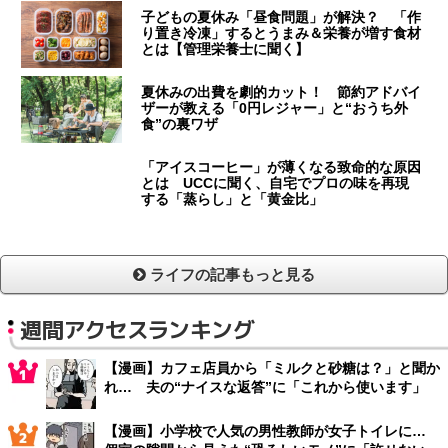
子どもの夏休み「昼食問題」が解決？ 「作
り置き冷凍」するとうまみ＆栄養が増す食材
とは【管理栄養士に聞く】
夏休みの出費を劇的カット！ 節約アドバイ
ザーが教える「0円レジャー」と“おうち外
食”の裏ワザ
「アイスコーヒー」が薄くなる致命的な原因
とは UCCに聞く、自宅でプロの味を再現
する「蒸らし」と「黄金比」
ライフの記事もっと見る
週間アクセスランキング
【漫画】カフェ店員から「ミルクと砂糖は？」と聞か
れ… 夫の“ナイスな返答”に「これから使います」
【漫画】小学校で人気の男性教師が女子トイレに…