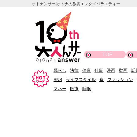
オトナンサー|オトナの教養エンタメバラエティー
TOP
暮らし
法律
健康
仕事
漫画
動画
話
SNS
ライフスタイル
食
ファッション
マネー
医療
睡眠