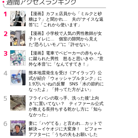
週間アクセスランキング
【漫画】カフェ店員から「ミルクと砂
糖は？」と聞かれ… 夫の“ナイスな返
答”に「これから使います」
【漫画】小学校で人気の男性教師が女
子トイレに… 個室の隙間から見え
た“恐ろしいモノ”に「許せない」
【漫画】電車でベビーカーの赤ちゃん
に蹴られた男性 怒ると思いきや…“意
外な本音”に「なんてすてき！」
熊本地震発生を受け《アイラップ》公
式が紹介「ウォッシャブルタンク」に
1.9万いいねの反響 SNS「水の節約に
なったよ」「持ってた方がよい」
フライパンの取っ手、洗った後“上向
き”に置いてない？ ティファール公式
が教える長持ちする乾かし方に「知ら
なかった」
妻に「ハゲてる」と言われ…カットで
解決→イケオジに大変身！ ビフォー
アフターに「うちの夫もお願いした