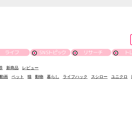
ライフ
SNSトピック
リサーチ
ト
題
新商品
レビュー
動画
ペット
猫
動物
暮らし
ライフハック
スシロー
ユニクロ