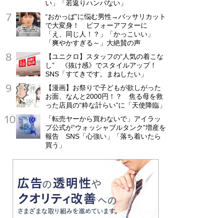
い」「若返りハンパない」
“おかっぱ”に悩む男性→バッサリカット
で大変身！ ビフォーアフターに
「え、同じ人！？」「かっこいい」
「爽やかすぎる～」大絶賛の声
【ユニクロ】スタッフの“人気の着こな
し” 《抜け感》でスタイルアップ！
SNS「すてきです。まねしたい」
【漫画】お祭りで子どもが欲しがった
お面、なんと2000円！？ 焦る母を救
った店員の“粋な計らい”に「天使降臨」
「転売ヤーから買わないで」アイラッ
プ公式が“ウォッシャブルタンク”増産を
報告 SNS「心強い」「落ち着いたら
買う」