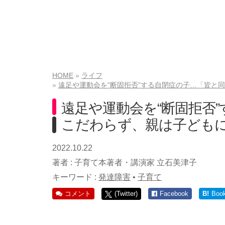
HOME
ライフ
遠足や運動会を“断固拒否”する自閉症の子…「皆と
遠足や運動会を“断固拒否
こだわらず、親は子どもに
2022.10.22
著者 :
子育て本著者・講演家 立石美津子
キーワード :
発達障害
•
子育て
コメント
(Twitter)
Facebook
B!
Boo