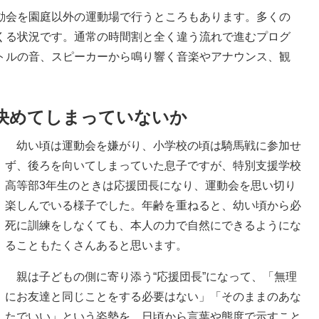
会を園庭以外の運動場で行うところもあります。多くの
くる状況です。通常の時間割と全く違う流れで進むプログ
トルの音、スピーカーから鳴り響く音楽やアナウンス、観
決めてしまっていないか
幼い頃は運動会を嫌がり、小学校の頃は騎馬戦に参加せ
ず、後ろを向いてしまっていた息子ですが、特別支援学校
高等部3年生のときは応援団長になり、運動会を思い切り
楽しんでいる様子でした。年齢を重ねると、幼い頃から必
死に訓練をしなくても、本人の力で自然にできるようにな
ることもたくさんあると思います。
親は子どもの側に寄り添う“応援団長”になって、「無理
にお友達と同じことをする必要はない」「そのままのあな
たでいい」という姿勢を、日頃から言葉や態度で示すこと