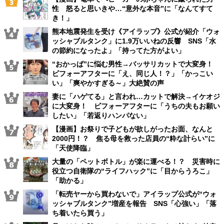
性 怒ると思いきや…“意外な本音”に「なんてすて
き！」
熊本地震発生を受け《アイラップ》公式が紹介「ウォ
ッシャブルタンク」に1.9万いいねの反響 SNS「水
の節約になったよ」「持ってた方がよい」
“おかっぱ”に悩む男性→バッサリカットで大変身！
ビフォーアフターに「え、同じ人！？」「かっこい
い」「爽やかすぎる～」大絶賛の声
妻に「ハゲてる」と言われ…カットで解決→イケオジ
に大変身！ ビフォーアフターに「うちの夫もお願い
したい」「若返りハンパない」
【漫画】お祭りで子どもが欲しがったお面、なんと
2000円！？ 焦る母を救った店員の“粋な計らい”に
「天使降臨」
大量の「ペットボトル」が楽に運べる！？ 災害時に
役立つ自衛隊の“ライフハック”に「目からうろこ」
「助かる」
「転売ヤーから買わないで」アイラップ公式が“ウォ
ッシャブルタンク”増産を報告 SNS「心強い」「落
ち着いたら買う」