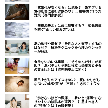
「電気代が安くなる」は危険？ 偽アプリ＆
SNS広告に潜む詐欺のワナ… 被害防ぐ3つの
対策【専門家解説】
「無糖炭酸水」は歯に影響する？ 知覚過敏
を防ぐ“正しい飲み方”とは
夏の旅行や帰省で「身近な人と衝突」するの
はなぜ？ 解決テクニックを心理カウンセラ
ーが解説
食欲ないのに体重増…「そうめんだけ」が原
因？ 夏バテ太り予防に役立つ栄養素＆夕食
の黄金比とは【管理栄養士に聞く】
風呂上がりのアイスはNG？ 夏にやりがち
な“3つの食習慣”が「不眠」引き起こすワケ
「歩けないほどの激痛」 暑いと“痛風”にな
りやすいのは脱水が原因？ 注意すべき人
の“特徴”とは【医師解説】