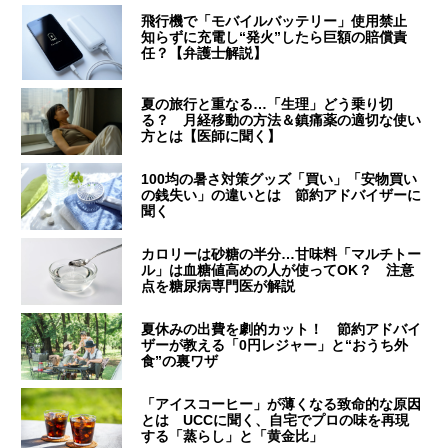
飛行機で「モバイルバッテリー」使用禁止
知らずに充電し“発火”したら巨額の賠償責
任？【弁護士解説】
夏の旅行と重なる…「生理」どう乗り切
る？ 月経移動の方法＆鎮痛薬の適切な使い
方とは【医師に聞く】
100均の暑さ対策グッズ「買い」「安物買い
の銭失い」の違いとは 節約アドバイザーに
聞く
カロリーは砂糖の半分…甘味料「マルチトー
ル」は血糖値高めの人が使ってOK？ 注意
点を糖尿病専門医が解説
夏休みの出費を劇的カット！ 節約アドバイ
ザーが教える「0円レジャー」と“おうち外
食”の裏ワザ
「アイスコーヒー」が薄くなる致命的な原因
とは UCCに聞く、自宅でプロの味を再現
する「蒸らし」と「黄金比」