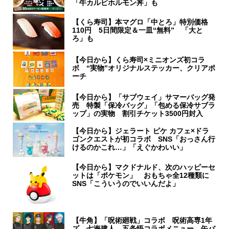
「牛カルビホルモン丼」も
【くら寿司】本マグロ「中とろ」特別価格
110円 5日間限定＆一皿“無料” 「大と
ろ」も
【今日から】くら寿司×ミニオンズ初コラ
ボ “実物”オリジナルステッカー、クリアポ
ーチ
【今日から】「サブウェイ」サマーバッグ発
売 特製「保冷バッグ」「包める保冷サブラ
ップ」の実物 割引チケット3500円封入
【今日から】ジェラート ピケ カフェ×ドラ
ゴンクエストが初コラボ SNS「おっさん行
けるのかこれ…」「えぐかわいい」
【今日から】マクドナルド、次のハッピーセ
ットは「ポケモン」 おもちゃ全12種類に
SNS「こういうのでいいんだよ」
【牛角】「呪術廻戦」コラボ 呪術高専1年
ズ、七海建人、五条悟コラボメニュー 缶バ