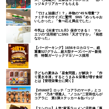
ッジ＆クリアカードもらえる
「でけぇ油揚げ！？」本物の“45％増量”フ
ァミチキのサイズに驚愕 SNS「めっちゃお
いしかった」「食べ応え満点でした」
牛乳は《冷凍で1カ月》保存できる！ マル
エツの“活用術”にSNS「天才ですか」「発想
なかった」
【バーガーキング】1656キロカロリー、総
重量527グラム…超大型チーズバーガー新発
売 特製ガーリックマヨソース採用
子どもの夏休み「昼食問題」が解決？ 「作
り置き冷凍」するとうまみ＆栄養が増す食材
とは【管理栄養士に聞く】
【VIVANT】ロッテ「コアラのマーチ」とコ
ラボ “乃木”堺雅人、“ノコル”二宮和也らが
コアラに 第1弾ステッカー＆缶バッジ
【スシロー】人気“家系ラーメン”店監修「豚