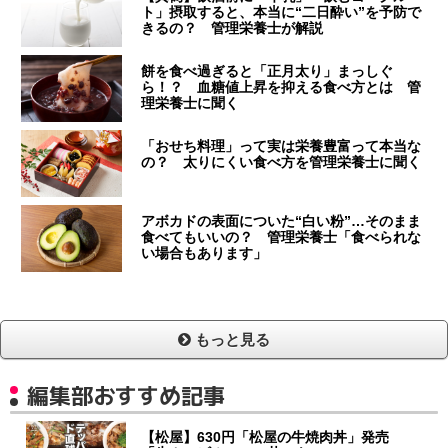
ト」摂取すると、本当に“二日酔い”を予防で
きるの？ 管理栄養士が解説
餅を食べ過ぎると「正月太り」まっしぐ
ら！？ 血糖値上昇を抑える食べ方とは 管
理栄養士に聞く
「おせち料理」って実は栄養豊富って本当な
の？ 太りにくい食べ方を管理栄養士に聞く
アボカドの表面についた“白い粉”…そのまま
食べてもいいの？ 管理栄養士「食べられな
い場合もあります」
もっと見る
編集部おすすめ記事
【松屋】630円「松屋の牛焼肉丼」発売