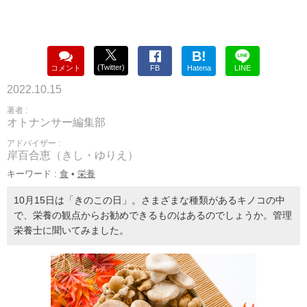
B!
(Twitter)
コメント
FB
Hatena
LINE
2022.10.15
著者 :
オトナンサー編集部
アドバイザー :
岸百合恵（きし・ゆりえ）
キーワード :
食
•
栄養
10月15日は「きのこの日」。さまざまな種類があるキノコの中
で、栄養の観点からお勧めできるものはあるのでしょうか。管理
栄養士に聞いてみました。