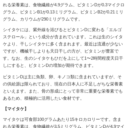
れる栄養素は、食物繊維が4.9グラム、ビタミンDが0.3マイクロ
グラム、ビタミンB1が0.13ミリグラム、ビタミンB2が0.21ミリ
グラム、カリウムが290ミリグラムです。
シイタケには、紫外線を浴びるとビタミンDに変わる「エルゴ
ステロール」という成分が含まれています。これは生のシイタ
ケより、干しシイタケに多く含まれます。最近は流通が少ない
ですが、機械干しよりも天日干しの方が、ビタミンが豊富で
す。なお、生のシイタケもひだを上にして1〜2時間程度天日干
しにすると、ビタミンDの増加が期待できます。
ビタミンDは主に魚類、卵、キノコ類に含まれていますが、そ
の供給源は限られており、現在の日本人に不足しがちな栄養素
といえます。また、骨の形成にとって非常に重要な栄養素でも
あるため、積極的に活用したい食材です。
【マイタケ】
マイタケは可食部100グラムあたり15キロカロリーです。含ま
れる栄養素は、食物繊維が3.5ミリグラム、ビタミンDが4.9マイ