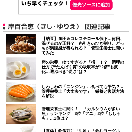
岸百合恵（きし・ゆりえ） 関連記事
【納豆】血圧＆コレステロール低下…何回、
混ぜるのが正解？ 糸引きorひき割り、どっ
ちが満腹感が得られる？ 管理栄養士に聞い
てみた
卵の栄養、ゆですぎると「損」！？ 調理の
仕方で“たんぱく質”の吸収率が“2倍”も変
化…選ぶべき“硬さ”は？
しわしわの「ニンジン」…食べても平気？→
管理栄養士「大丈夫です」 栄養と復活方法
を解説
管理栄養士に聞く！ 「カルシウムが多い
魚」ランキング 3位「アユ」2位「ししゃ
も」…1位は？
【真偽】飲酒前に「牛乳」「飲むヨーグル