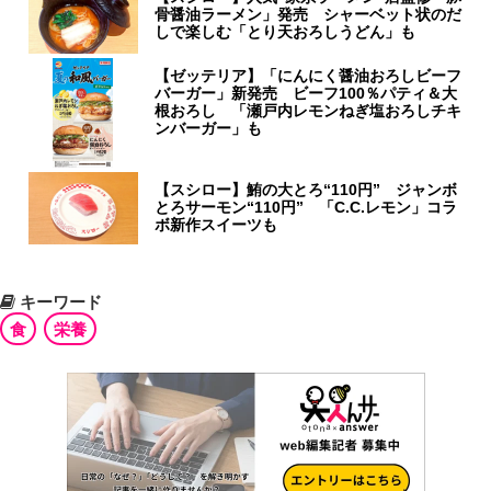
骨醤油ラーメン」発売 シャーベット状のだ
しで楽しむ「とり天おろしうどん」も
【ゼッテリア】「にんにく醤油おろしビーフ
バーガー」新発売 ビーフ100％パティ＆大
根おろし 「瀬戸内レモンねぎ塩おろしチキ
ンバーガー」も
【スシロー】鮪の大とろ“110円” ジャンボ
とろサーモン“110円” 「C.C.レモン」コラ
ボ新作スイーツも
キーワード
食
栄養