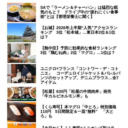
SAで「ラーメン＆チャーハン」は猛烈な眠
気のもと？ ドライブ中の“疲れにくい食事
術”とは【管理栄養士に聞く】
【お城】2026年上半期“人気”アクセスラン
キング 3位「松本城」…東日本2位＆1位
は？
【熱中症】予防に効果的な食材ランキング
3位「鶏むね肉」2位「マグロ」…1位は？
ユニクロ×フランス「コントワー・デ・コト
ニエ」 コーデュロイジャケット＆バレルパ
ンツのセットアップ、デニムブラウス…全7
アイテム
【松屋】630円「松屋の牛焼肉丼」発売
「牛カルビホルモン丼」も
【くら寿司】本マグロ「中とろ」特別価格
110円 5日間限定＆一皿“無料” 「大と
ろ」も