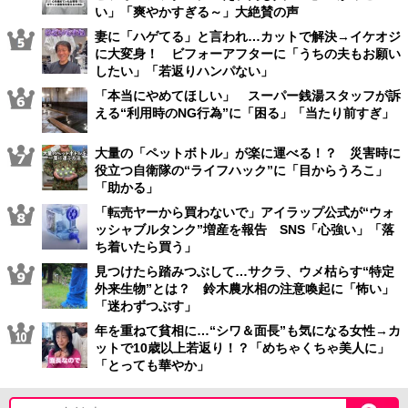
い」「爽やかすぎる～」大絶賛の声
妻に「ハゲてる」と言われ…カットで解決→イケオジ
に大変身！ ビフォーアフターに「うちの夫もお願い
したい」「若返りハンパない」
「本当にやめてほしい」 スーパー銭湯スタッフが訴
える“利用時のNG行為”に「困る」「当たり前すぎ」
大量の「ペットボトル」が楽に運べる！？ 災害時に
役立つ自衛隊の“ライフハック”に「目からうろこ」
「助かる」
「転売ヤーから買わないで」アイラップ公式が“ウォ
ッシャブルタンク”増産を報告 SNS「心強い」「落
ち着いたら買う」
見つけたら踏みつぶして…サクラ、ウメ枯らす“特定
外来生物”とは？ 鈴木農水相の注意喚起に「怖い」
「迷わずつぶす」
年を重ねて貧相に…“シワ＆面長”も気になる女性→カ
ットで10歳以上若返り！？「めちゃくちゃ美人に」
「とっても華やか」