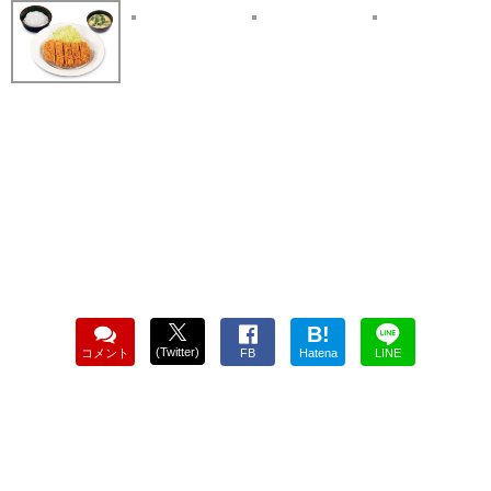
B!
(Twitter)
コメント
FB
Hatena
LINE