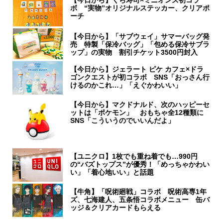
【今日から】くら寿司×ミニオンズ初コラ
ボ “実物”オリジナルステッカー、クリアポ
ーチ
【今日から】「サブウェイ」サマーバッグ発
売 特製「保冷バッグ」「包める保冷サブラ
ップ」の実物 割引チケット3500円封入
【今日から】ジェラート ピケ カフェ×ドラ
ゴンクエストが初コラボ SNS「おっさん行
けるのかこれ…」「えぐかわいい」
【今日から】マクドナルド、次のハッピーセ
ットは「ポケモン」 おもちゃ全12種類に
SNS「こういうのでいいんだよ」
【ユニクロ】1枚でも重ね着でも…990円
の“バズトップス”が優秀！「めっちゃかわい
い」「着心地いい」と話題
【牛角】「呪術廻戦」コラボ 呪術高専1年
ズ、七海建人、五条悟コラボメニュー 缶バ
ッジ＆クリアカードもらえる