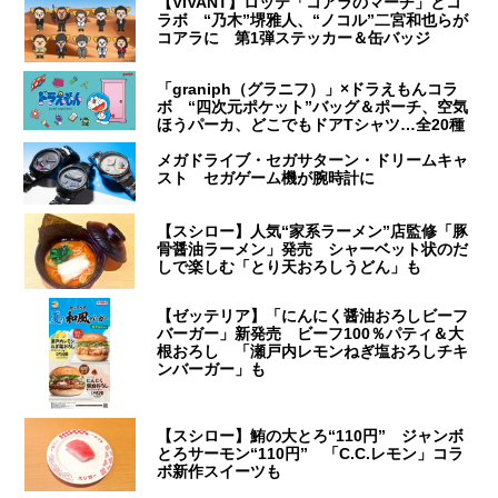
【VIVANT】ロッテ「コアラのマーチ」とコ
ラボ “乃木”堺雅人、“ノコル”二宮和也らが
コアラに 第1弾ステッカー＆缶バッジ
「graniph（グラニフ）」×ドラえもんコラ
ボ “四次元ポケット”バッグ＆ポーチ、空気
ほうパーカ、どこでもドアTシャツ…全20種
メガドライブ・セガサターン・ドリームキャ
スト セガゲーム機が腕時計に
【スシロー】人気“家系ラーメン”店監修「豚
骨醤油ラーメン」発売 シャーベット状のだ
しで楽しむ「とり天おろしうどん」も
【ゼッテリア】「にんにく醤油おろしビーフ
バーガー」新発売 ビーフ100％パティ＆大
根おろし 「瀬戸内レモンねぎ塩おろしチキ
ンバーガー」も
【スシロー】鮪の大とろ“110円” ジャンボ
とろサーモン“110円” 「C.C.レモン」コラ
ボ新作スイーツも