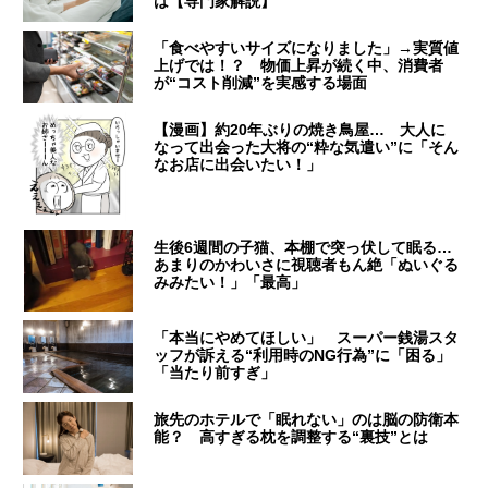
は【専門家解説】
「食べやすいサイズになりました」→実質値
上げでは！？ 物価上昇が続く中、消費者
が“コスト削減”を実感する場面
【漫画】約20年ぶりの焼き鳥屋… 大人に
なって出会った大将の“粋な気遣い”に「そん
なお店に出会いたい！」
生後6週間の子猫、本棚で突っ伏して眠る…
あまりのかわいさに視聴者もん絶「ぬいぐる
みみたい！」「最高」
「本当にやめてほしい」 スーパー銭湯スタ
ッフが訴える“利用時のNG行為”に「困る」
「当たり前すぎ」
旅先のホテルで「眠れない」のは脳の防衛本
能？ 高すぎる枕を調整する“裏技”とは