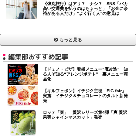
《弾丸旅行》はアリ？ ナシ？ SNS「バカ
高い交通費を払うのはちょっと」「お金に余
裕がある人だけ」“よく行く人”の意見は
もっと見る
編集部おすすめ記事
【ドミノ・ピザ】看板メニュー“魔改造” 知
る人ぞ知る“アレンジポテト” 裏メニュー商
品化
【キルフェボン】イチジク主役「FIG fair」
実施 イチジク＆チョコレートのタルト新発
売
ロッテ「爽」 贅沢シリーズ第4弾「爽 贅沢
果実シャインマスカット」発売