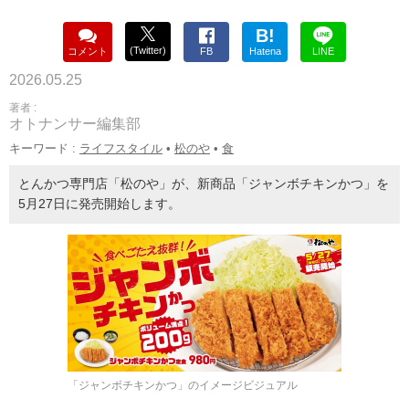
B!
(Twitter)
コメント
FB
Hatena
LINE
2026.05.25
著者 :
オトナンサー編集部
キーワード :
ライフスタイル
•
松のや
•
食
とんかつ専門店「松のや」が、新商品「ジャンボチキンかつ」を
5月27日に発売開始します。
「ジャンボチキンかつ」のイメージビジュアル