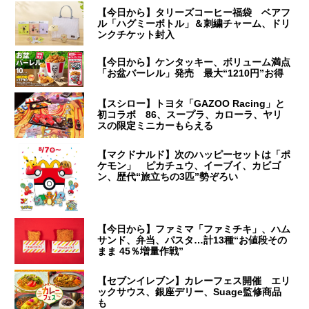
【今日から】タリーズコーヒー福袋 ベアフ
ル「ハグミーボトル」＆刺繍チャーム、ドリ
ンクチケット封入
【今日から】ケンタッキー、ボリューム満点
「お盆バーレル」発売 最大“1210円”お得
【スシロー】トヨタ「GAZOO Racing」と
初コラボ 86、スープラ、カローラ、ヤリ
スの限定ミニカーもらえる
【マクドナルド】次のハッピーセットは「ポ
ケモン」 ピカチュウ、イーブイ、カビゴ
ン、歴代“旅立ちの3匹”勢ぞろい
【今日から】ファミマ「ファミチキ」、ハム
サンド、弁当、パスタ…計13種“お値段その
まま 45％増量作戦”
【セブンイレブン】カレーフェス開催 エリ
ックサウス、銀座デリー、Suage監修商品
も