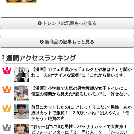
トレンドの記事もっと見る
新商品の記事もっと見る
週間アクセスランキング
【漫画】カフェ店員から「ミルクと砂糖は？」と聞か
れ… 夫の“ナイスな返答”に「これから使います」
【漫画】小学校で人気の男性教師が女子トイレに…
個室の隙間から見えた“恐ろしいモノ”に「許せない」
前日にカットしたのに…“しっくりこない”男性→あか
抜けカットで激変！ 2.9万いいね「別人やん」「モ
テそう」絶賛の声
“おかっぱ”に悩む男性→バッサリカットで大変身！
ビフォーアフターに「え、同じ人！？」「かっこい