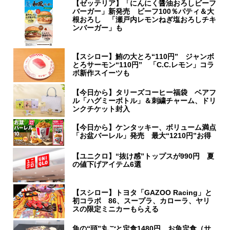
【ゼッテリア】「にんにく醤油おろしビーフ
バーガー」新発売 ビーフ100％パティ＆大
根おろし 「瀬戸内レモンねぎ塩おろしチキ
ンバーガー」も
【スシロー】鮪の大とろ“110円” ジャンボ
とろサーモン“110円” 「C.C.レモン」コラ
ボ新作スイーツも
【今日から】タリーズコーヒー福袋 ベアフ
ル「ハグミーボトル」＆刺繍チャーム、ドリ
ンクチケット封入
【今日から】ケンタッキー、ボリューム満点
「お盆バーレル」発売 最大“1210円”お得
【ユニクロ】“抜け感”トップスが990円 夏
の値下げアイテム6選
【スシロー】トヨタ「GAZOO Racing」と
初コラボ 86、スープラ、カローラ、ヤリ
スの限定ミニカーもらえる
魚の“頭”丸ごと定食1480円、お魚定食（サ