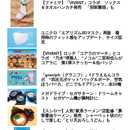
【ファミマ】「VIVANT」コラボ ソックス
＆タオルハンカチ発売 「別班饅頭」も
ユニクロ「エアリズム3Dマスク」再販 着
用時のフィット感をアップデート、サイズ拡
充
【VIVANT】ロッテ「コアラのマーチ」とコ
ラボ “乃木”堺雅人、“ノコル”二宮和也らが
コアラに 第1弾ステッカー＆缶バッジ
「graniph（グラニフ）」×ドラえもんコラ
ボ “四次元ポケット”バッグ＆ポーチ、空気
ほうパーカ、どこでもドアTシャツ…全20種
メガドライブ・セガサターン・ドリームキャ
スト セガゲーム機が腕時計に
【スシロー】人気“家系ラーメン”店監修「豚
骨醤油ラーメン」発売 シャーベット状のだ
しで楽しむ「とり天おろしうどん」も