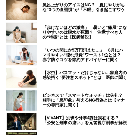
風呂上がりのアイスはNG？ 夏にやりがち
な“3つの食習慣”が「不眠」引き起こすワケ
「歩けないほどの激痛」 暑いと“痛風”にな
りやすいのは脱水が原因？ 注意すべき人
の“特徴”とは【医師解説】
「いつの間にか5万円消えた…」 8月にハ
マりやすい“隠れ浪費”ワースト1位とは？
赤字防ぐコツを節約アドバイザーに聞く
【水虫】バスマットだけじゃない…家庭内の
感染招く“要注意スポット”とは 医師に聞く
ビジネスで「スマートウォッチ」は失礼？
相手に「悪印象」与えるNG行為とは【マナ
ーの専門家に聞く】
【VIVANT】別班や外事4課は実在する？
「公安と刑事の違い」を元警視庁刑事が解説