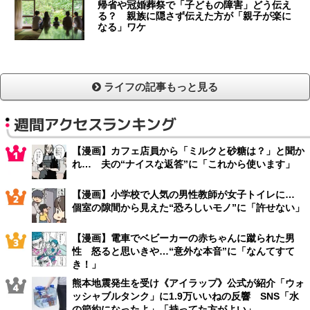
帰省や冠婚葬祭で「子どもの障害」どう伝え
る？ 親族に隠さず伝えた方が「親子が楽に
なる」ワケ
ライフの記事もっと見る
週間アクセスランキング
【漫画】カフェ店員から「ミルクと砂糖は？」と聞か
れ… 夫の“ナイスな返答”に「これから使います」
【漫画】小学校で人気の男性教師が女子トイレに…
個室の隙間から見えた“恐ろしいモノ”に「許せない」
【漫画】電車でベビーカーの赤ちゃんに蹴られた男
性 怒ると思いきや…“意外な本音”に「なんてすて
き！」
熊本地震発生を受け《アイラップ》公式が紹介「ウォ
ッシャブルタンク」に1.9万いいねの反響 SNS「水
の節約になったよ」「持ってた方がよい」