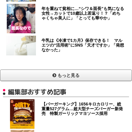
年を重ねて貧相に…“シワ＆面長”も気になる
女性→カットで10歳以上若返り！？「めち
ゃくちゃ美人に」「とっても華やか」
牛乳は《冷凍で1カ月》保存できる！ マル
エツの“活用術”にSNS「天才ですか」「発想
なかった」
もっと見る
編集部おすすめ記事
【バーガーキング】1656キロカロリー、総
重量527グラム…超大型チーズバーガー新発
売 特製ガーリックマヨソース採用