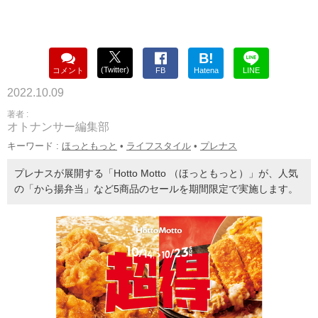
B!
(Twitter)
コメント
FB
Hatena
LINE
2022.10.09
著者 :
オトナンサー編集部
キーワード :
ほっともっと
•
ライフスタイル
•
プレナス
プレナスが展開する「Hotto Motto （ほっともっと）」が、人気
の「から揚弁当」など5商品のセールを期間限定で実施します。