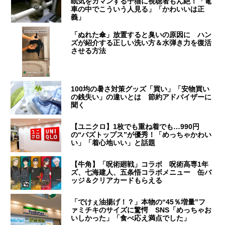
眠気をガマンする子猫に視聴者もん絶！「電
車の中でこういう人見る」「かわいいは正
義」
「ぬれた傘」放置すると臭いの原因に ハン
ズが紹介する正しい洗い方＆水弾き力を復活
させる方法
100均の暑さ対策グッズ「買い」「安物買い
の銭失い」の違いとは 節約アドバイザーに
聞く
【ユニクロ】1枚でも重ね着でも…990円
の“バズトップス”が優秀！「めっちゃかわい
い」「着心地いい」と話題
【牛角】「呪術廻戦」コラボ 呪術高専1年
ズ、七海建人、五条悟コラボメニュー 缶バ
ッジ＆クリアカードもらえる
「でけぇ油揚げ！？」本物の“45％増量”フ
ァミチキのサイズに驚愕 SNS「めっちゃお
いしかった」「食べ応え満点でした」