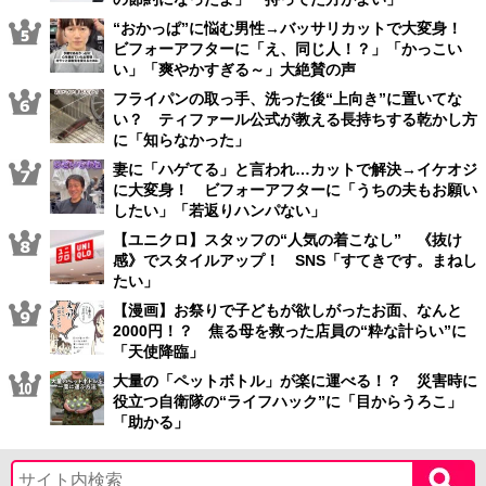
“おかっぱ”に悩む男性→バッサリカットで大変身！
ビフォーアフターに「え、同じ人！？」「かっこい
い」「爽やかすぎる～」大絶賛の声
フライパンの取っ手、洗った後“上向き”に置いてな
い？ ティファール公式が教える長持ちする乾かし方
に「知らなかった」
妻に「ハゲてる」と言われ…カットで解決→イケオジ
に大変身！ ビフォーアフターに「うちの夫もお願い
したい」「若返りハンパない」
【ユニクロ】スタッフの“人気の着こなし” 《抜け
感》でスタイルアップ！ SNS「すてきです。まねし
たい」
【漫画】お祭りで子どもが欲しがったお面、なんと
2000円！？ 焦る母を救った店員の“粋な計らい”に
「天使降臨」
大量の「ペットボトル」が楽に運べる！？ 災害時に
役立つ自衛隊の“ライフハック”に「目からうろこ」
「助かる」