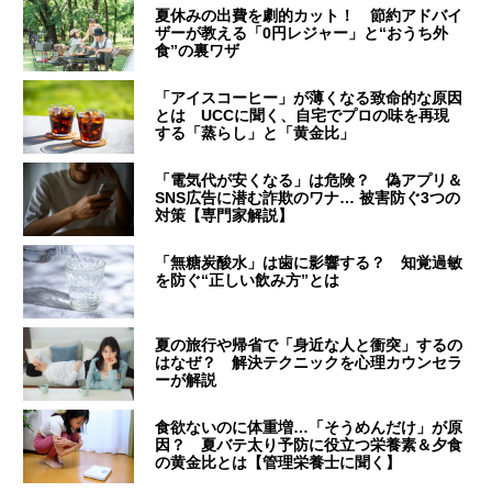
夏休みの出費を劇的カット！ 節約アドバイ
ザーが教える「0円レジャー」と“おうち外
食”の裏ワザ
「アイスコーヒー」が薄くなる致命的な原因
とは UCCに聞く、自宅でプロの味を再現
する「蒸らし」と「黄金比」
「電気代が安くなる」は危険？ 偽アプリ＆
SNS広告に潜む詐欺のワナ… 被害防ぐ3つの
対策【専門家解説】
「無糖炭酸水」は歯に影響する？ 知覚過敏
を防ぐ“正しい飲み方”とは
夏の旅行や帰省で「身近な人と衝突」するの
はなぜ？ 解決テクニックを心理カウンセラ
ーが解説
食欲ないのに体重増…「そうめんだけ」が原
因？ 夏バテ太り予防に役立つ栄養素＆夕食
の黄金比とは【管理栄養士に聞く】