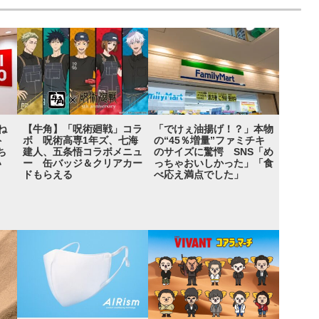
ね
【牛角】「呪術廻戦」コラ
「でけぇ油揚げ！？」本物
ト
ボ 呪術高専1年ズ、七海
の“45％増量”ファミチキ
ち
建人、五条悟コラボメニュ
のサイズに驚愕 SNS「め
い
ー 缶バッジ＆クリアカー
っちゃおいしかった」「食
ドもらえる
べ応え満点でした」