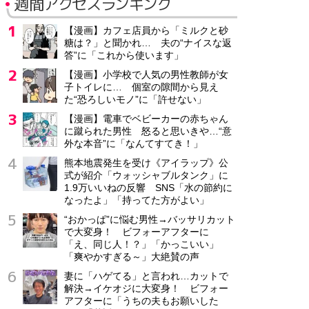
週間アクセスランキング
【漫画】カフェ店員から「ミルクと砂
糖は？」と聞かれ… 夫の“ナイスな返
答”に「これから使います」
【漫画】小学校で人気の男性教師が女
子トイレに… 個室の隙間から見え
た“恐ろしいモノ”に「許せない」
【漫画】電車でベビーカーの赤ちゃん
に蹴られた男性 怒ると思いきや…“意
外な本音”に「なんてすてき！」
熊本地震発生を受け《アイラップ》公
式が紹介「ウォッシャブルタンク」に
1.9万いいねの反響 SNS「水の節約に
なったよ」「持ってた方がよい」
“おかっぱ”に悩む男性→バッサリカット
で大変身！ ビフォーアフターに
「え、同じ人！？」「かっこいい」
「爽やかすぎる～」大絶賛の声
妻に「ハゲてる」と言われ…カットで
解決→イケオジに大変身！ ビフォー
アフターに「うちの夫もお願いした