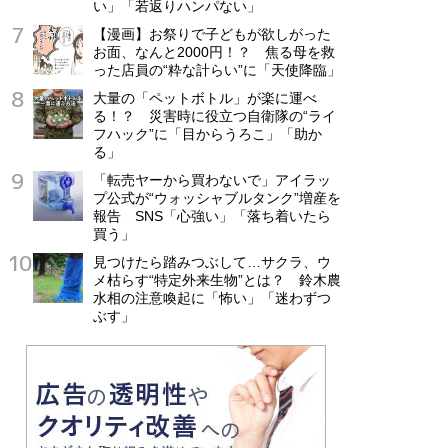
い」「若返りハンパない」
【漫画】お祭りで子どもが欲しがった
お面、なんと2000円！？ 焦る母を救
った店員の“粋な計らい”に「天使降臨」
大量の「ペットボトル」が楽に運べ
る！？ 災害時に役立つ自衛隊の“ライ
フハック”に「目からうろこ」「助か
る」
「転売ヤーから買わないで」アイラッ
プ公式が“ウォッシャブルタンク”増産を
報告 SNS「心強い」「落ち着いたら
買う」
見つけたら踏みつぶして…サクラ、ウ
メ枯らす“特定外来生物”とは？ 鈴木農
水相の注意喚起に「怖い」「迷わずつ
ぶす」