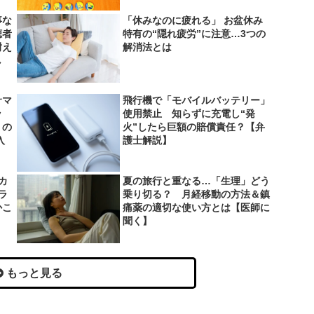
事な
「休みなのに疲れる」 お盆休み
聴者
特有の“隠れ疲労”に注意…3つの
耐え
解消法とは
し
サマ
飛行機で「モバイルバッテリー」
ッ
使用禁止 知らずに充電し“発
」の
火”したら巨額の賠償責任？【弁
入
護士解説】
カ
夏の旅行と重なる…「生理」どう
ラ
乗り切る？ 月経移動の方法＆鎮
かこ
痛薬の適切な使い方とは【医師に
聞く】
もっと見る