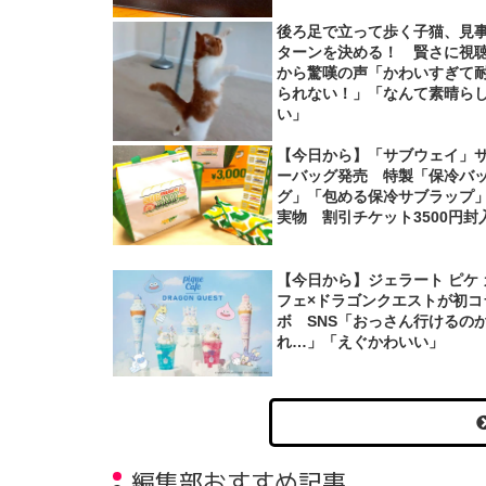
後ろ足で立って歩く子猫、見
ターンを決める！ 賢さに視
から驚嘆の声「かわいすぎて
られない！」「なんて素晴ら
い」
【今日から】「サブウェイ」
ーバッグ発売 特製「保冷バ
グ」「包める保冷サブラップ
実物 割引チケット3500円封
【今日から】ジェラート ピケ 
フェ×ドラゴンクエストが初コ
ボ SNS「おっさん行けるの
れ…」「えぐかわいい」
編集部おすすめ記事