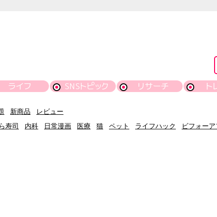
ライフ
SNSトピック
リサーチ
ト
題
新商品
レビュー
ら寿司
内科
日常漫画
医療
猫
ペット
ライフハック
ビフォーア