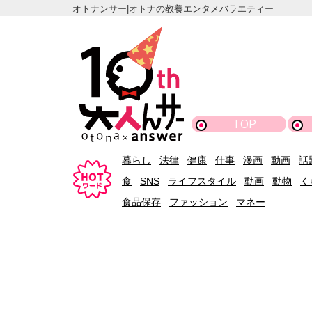
オトナンサー|オトナの教養エンタメバラエティー
TOP
暮らし
法律
健康
仕事
漫画
動画
話
食
SNS
ライフスタイル
動画
動物
く
食品保存
ファッション
マネー