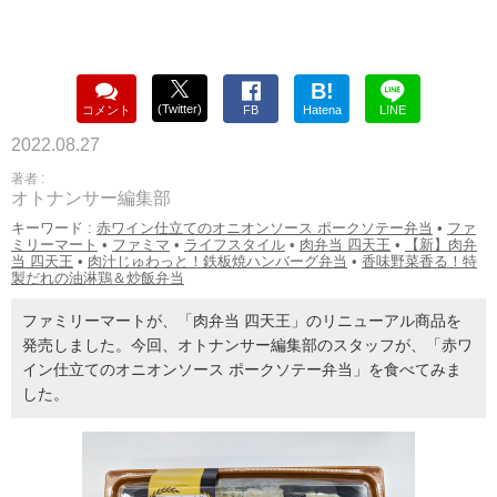
B!
(Twitter)
コメント
FB
Hatena
LINE
2022.08.27
著者 :
オトナンサー編集部
キーワード :
赤ワイン仕立てのオニオンソース ポークソテー弁当
•
ファ
ミリーマート
•
ファミマ
•
ライフスタイル
•
肉弁当 四天王
•
【新】肉弁
当 四天王
•
肉汁じゅわっと！鉄板焼ハンバーグ弁当
•
香味野菜香る！特
製だれの油淋鶏＆炒飯弁当
ファミリーマートが、「肉弁当 四天王」のリニューアル商品を
発売しました。今回、オトナンサー編集部のスタッフが、「赤ワ
イン仕立てのオニオンソース ポークソテー弁当」を食べてみま
した。