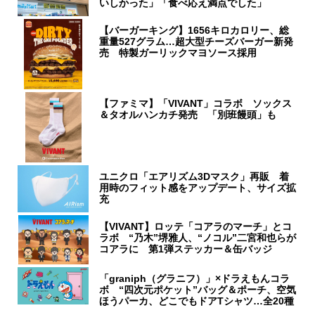
いしかった」「食べ応え満点でした」
【バーガーキング】1656キロカロリー、総
重量527グラム…超大型チーズバーガー新発
売 特製ガーリックマヨソース採用
【ファミマ】「VIVANT」コラボ ソックス
＆タオルハンカチ発売 「別班饅頭」も
ユニクロ「エアリズム3Dマスク」再販 着
用時のフィット感をアップデート、サイズ拡
充
【VIVANT】ロッテ「コアラのマーチ」とコ
ラボ “乃木”堺雅人、“ノコル”二宮和也らが
コアラに 第1弾ステッカー＆缶バッジ
「graniph（グラニフ）」×ドラえもんコラ
ボ “四次元ポケット”バッグ＆ポーチ、空気
ほうパーカ、どこでもドアTシャツ…全20種