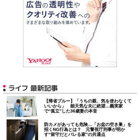
ライフ 最新記事
【帰省ブルー】「うちの親、気を使わなくて
いいから」 能天気な夫に絶望…義実家
で“孤立”した36歳妻の本音
防カメがあっても危険…「お盆の空き巣」を
招くNG行為とは？ 元警視庁刑事が明か
す“留守だとバレる家”の共通点