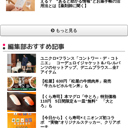
える？ “あると助かる情報”とお薬手帳の活
用法とは【薬剤師に聞く】
もっと見る
編集部おすすめ記事
ユニクロ×フランス「コントワー・デ・コト
ニエ」 コーデュロイジャケット＆バレルパ
ンツのセットアップ、デニムブラウス…全7
アイテム
【松屋】630円「松屋の牛焼肉丼」発売
「牛カルビホルモン丼」も
【くら寿司】本マグロ「中とろ」特別価格
110円 5日間限定＆一皿“無料” 「大と
ろ」も
【今日から】くら寿司×ミニオンズ初コラ
ボ “実物”オリジナルステッカー、クリアポ
ーチ