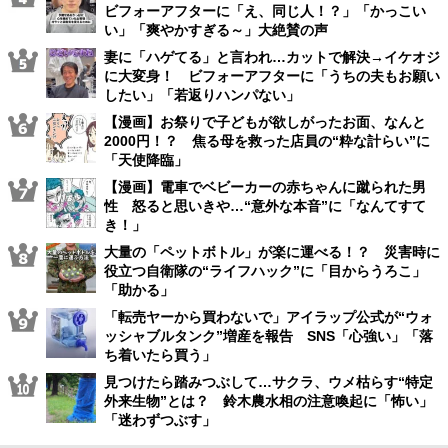
ビフォーアフターに「え、同じ人！？」「かっこい
い」「爽やかすぎる～」大絶賛の声
妻に「ハゲてる」と言われ…カットで解決→イケオジ
に大変身！ ビフォーアフターに「うちの夫もお願い
したい」「若返りハンパない」
【漫画】お祭りで子どもが欲しがったお面、なんと
2000円！？ 焦る母を救った店員の“粋な計らい”に
「天使降臨」
【漫画】電車でベビーカーの赤ちゃんに蹴られた男
性 怒ると思いきや…“意外な本音”に「なんてすて
き！」
大量の「ペットボトル」が楽に運べる！？ 災害時に
役立つ自衛隊の“ライフハック”に「目からうろこ」
「助かる」
「転売ヤーから買わないで」アイラップ公式が“ウォ
ッシャブルタンク”増産を報告 SNS「心強い」「落
ち着いたら買う」
見つけたら踏みつぶして…サクラ、ウメ枯らす“特定
外来生物”とは？ 鈴木農水相の注意喚起に「怖い」
「迷わずつぶす」