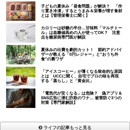
子どもの夏休み「昼食問題」が解決？ 「作
り置き冷凍」するとうまみ＆栄養が増す食材
とは【管理栄養士に聞く】
カロリーは砂糖の半分…甘味料「マルチトー
ル」は血糖値高めの人が使ってOK？ 注意
点を糖尿病専門医が解説
夏休みの出費を劇的カット！ 節約アドバイ
ザーが教える「0円レジャー」と“おうち外
食”の裏ワザ
「アイスコーヒー」が薄くなる致命的な原因
とは UCCに聞く、自宅でプロの味を再現
する「蒸らし」と「黄金比」
「電気代が安くなる」は危険？ 偽アプリ＆
SNS広告に潜む詐欺のワナ… 被害防ぐ3つの
対策【専門家解説】
ライフの記事もっと見る