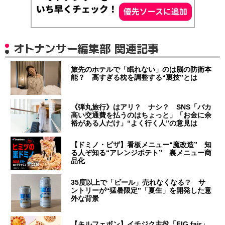
オトナンサー編集部 関連記事
旅先のホテルで「眠れない」のは脳の防衛本
能？ 高すぎる枕を調整する“裏技”とは
《弾丸旅行》はアリ？ ナシ？ SNS「バカ
高い交通費を払うのはちょっと」「お金に余
裕がある人だけ」“よく行く人”の意見は
【ドミノ・ピザ】看板メニュー“魔改造” 知
る人ぞ知る“アレンジポテト” 裏メニュー商
品化
35度以上で「ビール」売れなくなる？ サ
ントリーが“猛暑限定”「夏生」を開発した意
外な背景
【キルフェボン】イチジク主役「FIG fair」