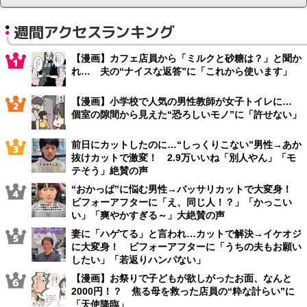
週間アクセスランキング
【漫画】カフェ店員から「ミルクと砂糖は？」と聞か
れ… 夫の“ナイスな返答”に「これから使います」
【漫画】小学校で人気の男性教師が女子トイレに…
個室の隙間から見えた“恐ろしいモノ”に「許せない」
前日にカットしたのに…“しっくりこない”男性→あか
抜けカットで激変！ 2.9万いいね「別人やん」「モ
テそう」絶賛の声
“おかっぱ”に悩む男性→バッサリカットで大変身！
ビフォーアフターに「え、同じ人！？」「かっこい
い」「爽やかすぎる～」大絶賛の声
妻に「ハゲてる」と言われ…カットで解決→イケオジ
に大変身！ ビフォーアフターに「うちの夫もお願い
したい」「若返りハンパない」
【漫画】お祭りで子どもが欲しがったお面、なんと
2000円！？ 焦る母を救った店員の“粋な計らい”に
「天使降臨」