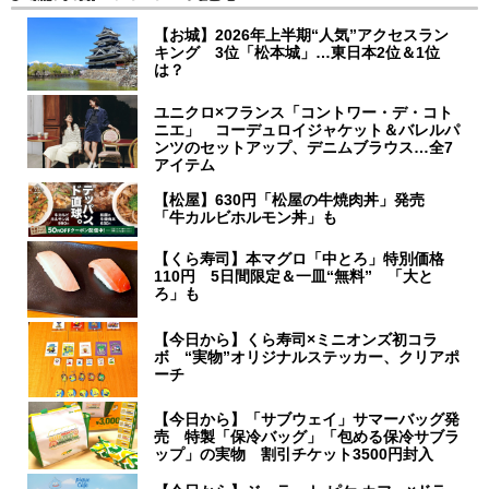
【お城】2026年上半期“人気”アクセスラン
キング 3位「松本城」…東日本2位＆1位
は？
ユニクロ×フランス「コントワー・デ・コト
ニエ」 コーデュロイジャケット＆バレルパ
ンツのセットアップ、デニムブラウス…全7
アイテム
【松屋】630円「松屋の牛焼肉丼」発売
「牛カルビホルモン丼」も
【くら寿司】本マグロ「中とろ」特別価格
110円 5日間限定＆一皿“無料” 「大と
ろ」も
【今日から】くら寿司×ミニオンズ初コラ
ボ “実物”オリジナルステッカー、クリアポ
ーチ
【今日から】「サブウェイ」サマーバッグ発
売 特製「保冷バッグ」「包める保冷サブラ
ップ」の実物 割引チケット3500円封入