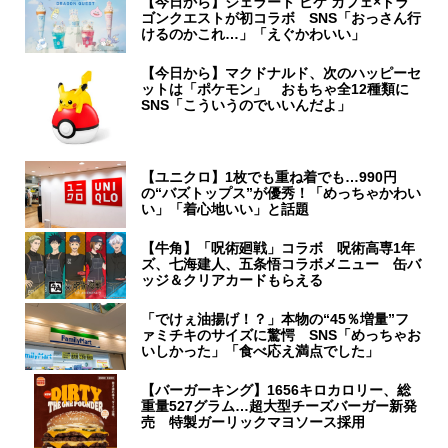
【今日から】ジェラート ピケ カフェ×ドラ
ゴンクエストが初コラボ SNS「おっさん行
けるのかこれ…」「えぐかわいい」
【今日から】マクドナルド、次のハッピーセ
ットは「ポケモン」 おもちゃ全12種類に
SNS「こういうのでいいんだよ」
【ユニクロ】1枚でも重ね着でも…990円
の“バズトップス”が優秀！「めっちゃかわい
い」「着心地いい」と話題
【牛角】「呪術廻戦」コラボ 呪術高専1年
ズ、七海建人、五条悟コラボメニュー 缶バ
ッジ＆クリアカードもらえる
「でけぇ油揚げ！？」本物の“45％増量”フ
ァミチキのサイズに驚愕 SNS「めっちゃお
いしかった」「食べ応え満点でした」
【バーガーキング】1656キロカロリー、総
重量527グラム…超大型チーズバーガー新発
売 特製ガーリックマヨソース採用