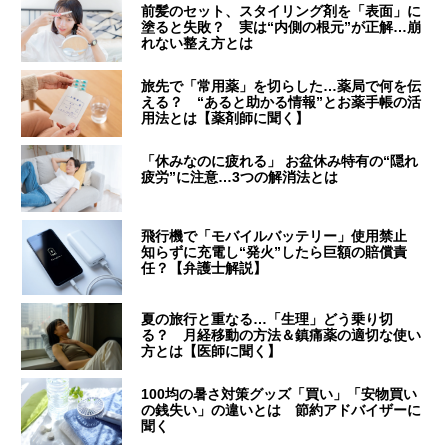
前髪のセット、スタイリング剤を「表面」に
塗ると失敗？ 実は“内側の根元”が正解…崩
れない整え方とは
旅先で「常用薬」を切らした…薬局で何を伝
える？ “あると助かる情報”とお薬手帳の活
用法とは【薬剤師に聞く】
「休みなのに疲れる」 お盆休み特有の“隠れ
疲労”に注意…3つの解消法とは
飛行機で「モバイルバッテリー」使用禁止
知らずに充電し“発火”したら巨額の賠償責
任？【弁護士解説】
夏の旅行と重なる…「生理」どう乗り切
る？ 月経移動の方法＆鎮痛薬の適切な使い
方とは【医師に聞く】
100均の暑さ対策グッズ「買い」「安物買い
の銭失い」の違いとは 節約アドバイザーに
聞く