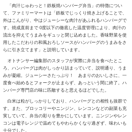
「肉汁じゅわっと！鉄板焼ハンバーグ弁当」の特徴につい
て、ファミリーマートは「鉄板でじっくり焼き上げることで、
外はこんがり、中はジューシーな肉汁があふれるハンバーグで
す。焼成直前まで 0度以下の徹底した温度管理により、肉汁の
流出を抑えてうまみをギュッと閉じ込めました。香味野菜を使
用したこだわりの和風おろしソースがハンバーグのうまみをさ
らに引き立てます」と説明しています。
オトナンサー編集部のスタッフが実際に弁当を食べたとこ
ろ、ハンバーグは肉がしっかり詰まっていて、説明通り、うま
みが凝縮。ジューシーさたっぷり！ あまりのおいしさに、一
度食べ始めるとフォークが止まらず、あっという間に終了。ハ
ンバーグ専門店の味に匹敵すると思えるほどでした。
白米は粒がしっかりしており、ハンバーグとの相性も抜群で
す。また、ブロッコリーやニンジン、レンコンなどの副菜も充
実していて、弁当の彩りを豊かにしています。ニンジンやレン
コンは電子レンジで温めてもやわらかくなり過ぎず、味わいも
十分でした。