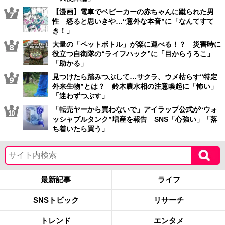
【漫画】電車でベビーカーの赤ちゃんに蹴られた男
性 怒ると思いきや…“意外な本音”に「なんてすて
き！」
大量の「ペットボトル」が楽に運べる！？ 災害時に
役立つ自衛隊の“ライフハック”に「目からうろこ」
「助かる」
見つけたら踏みつぶして…サクラ、ウメ枯らす“特定
外来生物”とは？ 鈴木農水相の注意喚起に「怖い」
「迷わずつぶす」
「転売ヤーから買わないで」アイラップ公式が“ウォ
ッシャブルタンク”増産を報告 SNS「心強い」「落
ち着いたら買う」
最新記事
ライフ
SNSトピック
リサーチ
トレンド
エンタメ