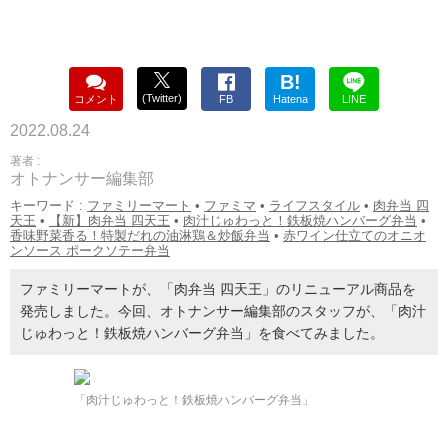
B!
(Twitter)
コメント
FB
Hatena
LINE
2022.08.24
著者 :
オトナンサー編集部
キーワード :
ファミリーマート
•
ファミマ
•
ライフスタイル
•
肉弁当 四
天王
•
【新】肉弁当 四天王
•
肉汁じゅわっと！鉄板焼ハンバーグ弁当
•
香味野菜香る！特製だれの油淋鶏＆炒飯弁当
•
赤ワイン仕立てのオニオ
ンソース ポークソテー弁当
ファミリーマートが、「肉弁当 四天王」のリニューアル商品を
発売しました。今回、オトナンサー編集部のスタッフが、「肉汁
じゅわっと！鉄板焼ハンバーグ弁当」を食べてみました。
「肉汁じゅわっと！鉄板焼ハンバーグ弁当」