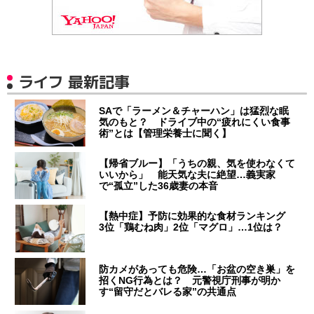
ライフ 最新記事
SAで「ラーメン＆チャーハン」は猛烈な眠
気のもと？ ドライブ中の“疲れにくい食事
術”とは【管理栄養士に聞く】
【帰省ブルー】「うちの親、気を使わなくて
いいから」 能天気な夫に絶望…義実家
で“孤立”した36歳妻の本音
【熱中症】予防に効果的な食材ランキング
3位「鶏むね肉」2位「マグロ」…1位は？
防カメがあっても危険…「お盆の空き巣」を
招くNG行為とは？ 元警視庁刑事が明か
す“留守だとバレる家”の共通点