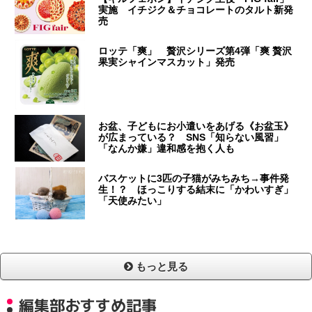
実施 イチジク＆チョコレートのタルト新発
売
ロッテ「爽」 贅沢シリーズ第4弾「爽 贅沢
果実シャインマスカット」発売
お盆、子どもにお小遣いをあげる《お盆玉》
が広まっている？ SNS「知らない風習」
「なんか嫌」違和感を抱く人も
バスケットに3匹の子猫がみちみち→事件発
生！？ ほっこりする結末に「かわいすぎ」
「天使みたい」
もっと見る
編集部おすすめ記事