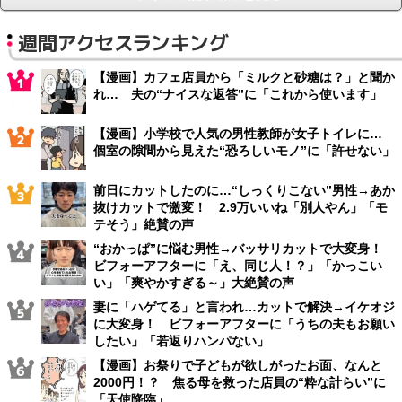
週間アクセスランキング
【漫画】カフェ店員から「ミルクと砂糖は？」と聞か
れ… 夫の“ナイスな返答”に「これから使います」
【漫画】小学校で人気の男性教師が女子トイレに…
個室の隙間から見えた“恐ろしいモノ”に「許せない」
前日にカットしたのに…“しっくりこない”男性→あか
抜けカットで激変！ 2.9万いいね「別人やん」「モ
テそう」絶賛の声
“おかっぱ”に悩む男性→バッサリカットで大変身！
ビフォーアフターに「え、同じ人！？」「かっこい
い」「爽やかすぎる～」大絶賛の声
妻に「ハゲてる」と言われ…カットで解決→イケオジ
に大変身！ ビフォーアフターに「うちの夫もお願い
したい」「若返りハンパない」
【漫画】お祭りで子どもが欲しがったお面、なんと
2000円！？ 焦る母を救った店員の“粋な計らい”に
「天使降臨」