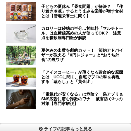
子どもの夏休み「昼食問題」が解決？ 「作
り置き冷凍」するとうまみ＆栄養が増す食材
とは【管理栄養士に聞く】
カロリーは砂糖の半分…甘味料「マルチトー
ル」は血糖値高めの人が使ってOK？ 注意
点を糖尿病専門医が解説
夏休みの出費を劇的カット！ 節約アドバイ
ザーが教える「0円レジャー」と“おうち外
食”の裏ワザ
「アイスコーヒー」が薄くなる致命的な原因
とは UCCに聞く、自宅でプロの味を再現
する「蒸らし」と「黄金比」
「電気代が安くなる」は危険？ 偽アプリ＆
SNS広告に潜む詐欺のワナ… 被害防ぐ3つの
対策【専門家解説】
ライフの記事もっと見る