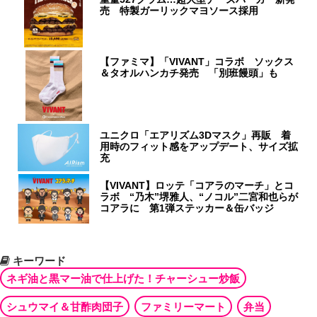
売 特製ガーリックマヨソース採用
【ファミマ】「VIVANT」コラボ ソックス
＆タオルハンカチ発売 「別班饅頭」も
ユニクロ「エアリズム3Dマスク」再販 着
用時のフィット感をアップデート、サイズ拡
充
【VIVANT】ロッテ「コアラのマーチ」とコ
ラボ “乃木”堺雅人、“ノコル”二宮和也らが
コアラに 第1弾ステッカー＆缶バッジ
キーワード
ネギ油と黒マー油で仕上げた！チャーシュー炒飯
シュウマイ＆甘酢肉団子
ファミリーマート
弁当