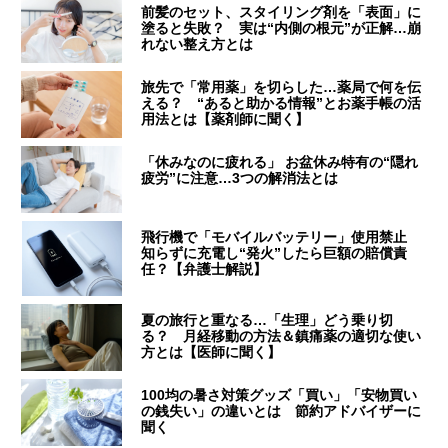
前髪のセット、スタイリング剤を「表面」に
塗ると失敗？ 実は“内側の根元”が正解…崩
れない整え方とは
旅先で「常用薬」を切らした…薬局で何を伝
える？ “あると助かる情報”とお薬手帳の活
用法とは【薬剤師に聞く】
「休みなのに疲れる」 お盆休み特有の“隠れ
疲労”に注意…3つの解消法とは
飛行機で「モバイルバッテリー」使用禁止
知らずに充電し“発火”したら巨額の賠償責
任？【弁護士解説】
夏の旅行と重なる…「生理」どう乗り切
る？ 月経移動の方法＆鎮痛薬の適切な使い
方とは【医師に聞く】
100均の暑さ対策グッズ「買い」「安物買い
の銭失い」の違いとは 節約アドバイザーに
聞く