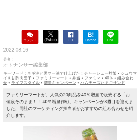
B!
(Twitter)
コメント
FB
Hatena
LINE
2022.08.16
著者 :
オトナンサー編集部
キーワード :
ネギ油と黒マー油で仕上げた！チャーシュー炒飯
•
シュウマ
イ＆甘酢肉団子
•
ファミリーマート
•
弁当
•
ファミマ
•
40％
•
組み合わ
せ
•
ライフスタイル
•
増量キャンペーン
•
ハムチーズたまごサンド
ファミリーマートが、人気の20商品を40％増量で販売する「お
値段そのまま！！ 40％増量作戦」キャンペーンが3週目を迎えま
した。同社のマーケティング担当者がおすすめの組み合わせを紹
介します。