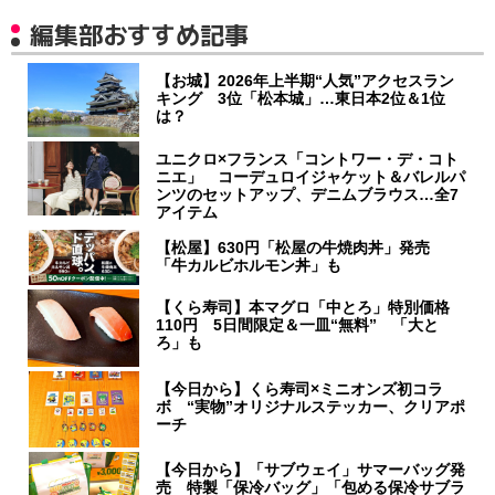
編集部おすすめ記事
【お城】2026年上半期“人気”アクセスラン
キング 3位「松本城」…東日本2位＆1位
は？
ユニクロ×フランス「コントワー・デ・コト
ニエ」 コーデュロイジャケット＆バレルパ
ンツのセットアップ、デニムブラウス…全7
アイテム
【松屋】630円「松屋の牛焼肉丼」発売
「牛カルビホルモン丼」も
【くら寿司】本マグロ「中とろ」特別価格
110円 5日間限定＆一皿“無料” 「大と
ろ」も
【今日から】くら寿司×ミニオンズ初コラ
ボ “実物”オリジナルステッカー、クリアポ
ーチ
【今日から】「サブウェイ」サマーバッグ発
売 特製「保冷バッグ」「包める保冷サブラ