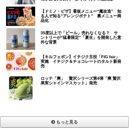
【ドミノ・ピザ】看板メニュー“魔改造” 知
る人ぞ知る“アレンジポテト” 裏メニュー商
品化
35度以上で「ビール」売れなくなる？ サ
ントリーが“猛暑限定”「夏生」を開発した意
外な背景
【キルフェボン】イチジク主役「FIG fair」
実施 イチジク＆チョコレートのタルト新発
売
ロッテ「爽」 贅沢シリーズ第4弾「爽 贅沢
果実シャインマスカット」発売
もっと見る