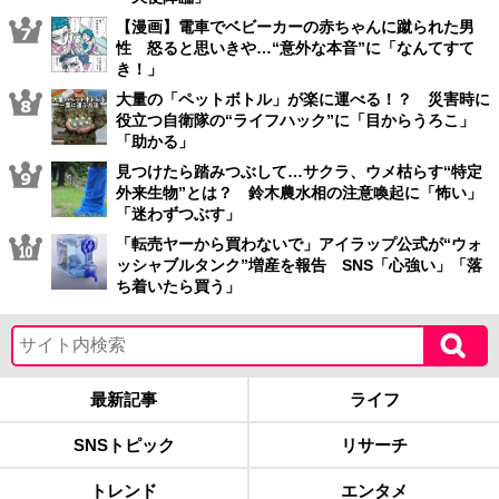
【漫画】電車でベビーカーの赤ちゃんに蹴られた男
性 怒ると思いきや…“意外な本音”に「なんてすて
き！」
大量の「ペットボトル」が楽に運べる！？ 災害時に
役立つ自衛隊の“ライフハック”に「目からうろこ」
「助かる」
見つけたら踏みつぶして…サクラ、ウメ枯らす“特定
外来生物”とは？ 鈴木農水相の注意喚起に「怖い」
「迷わずつぶす」
「転売ヤーから買わないで」アイラップ公式が“ウォ
ッシャブルタンク”増産を報告 SNS「心強い」「落
ち着いたら買う」
最新記事
ライフ
SNSトピック
リサーチ
トレンド
エンタメ