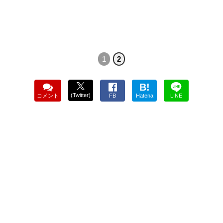
1
2
B!
(Twitter)
コメント
FB
Hatena
LINE