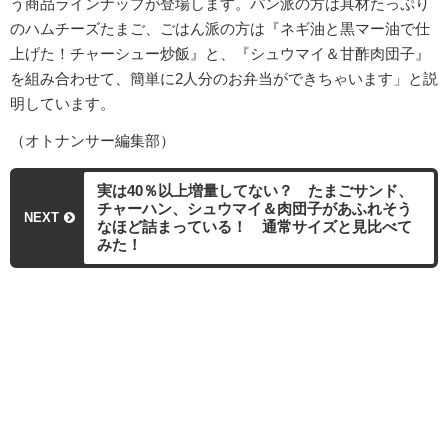
う商品ラインナップが登場します。パン派の方は具材たっぷり
のハムチーズたまご、ごはん派の方は『ネギ油と黒マー油で仕
上げた！チャーシュー炒飯』と、『シュウマイ＆甘酢肉団子』
を組み合わせて、簡単に2人分のお弁当ができちゃいます」と説
明しています。
（オトナンサー編集部）
実は40％以上増量してない？ たまごサンド、
チャーハン、シュウマイ＆肉団子があふれそう
NEXT
なほど詰まっている！ 通常サイズと見比べて
みた！