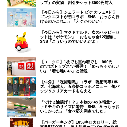
ップ」の実物 割引チケット3500円封入
【今日から】ジェラート ピケ カフェ×ドラ
ゴンクエストが初コラボ SNS「おっさん行
けるのかこれ…」「えぐかわいい」
【今日から】マクドナルド、次のハッピーセ
ットは「ポケモン」 おもちゃ全12種類に
SNS「こういうのでいいんだよ」
【ユニクロ】1枚でも重ね着でも…990円
の“バズトップス”が優秀！「めっちゃかわい
い」「着心地いい」と話題
【牛角】「呪術廻戦」コラボ 呪術高専1年
ズ、七海建人、五条悟コラボメニュー 缶バ
ッジ＆クリアカードもらえる
「でけぇ油揚げ！？」本物の“45％増量”フ
ァミチキのサイズに驚愕 SNS「めっちゃお
いしかった」「食べ応え満点でした」
【バーガーキング】1656キロカロリー、総
重量527グラム…超大型チーズバーガー新発