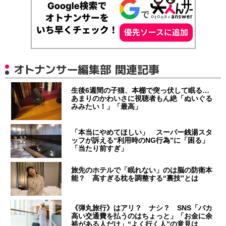
オトナンサー編集部 関連記事
生後6週間の子猫、本棚で突っ伏して眠る…
あまりのかわいさに視聴者もん絶「ぬいぐる
みみたい！」「最高」
「本当にやめてほしい」 スーパー銭湯スタ
ッフが訴える“利用時のNG行為”に「困る」
「当たり前すぎ」
旅先のホテルで「眠れない」のは脳の防衛本
能？ 高すぎる枕を調整する“裏技”とは
《弾丸旅行》はアリ？ ナシ？ SNS「バカ
高い交通費を払うのはちょっと」「お金に余
裕がある人だけ」“よく行く人”の意見は