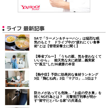
ライフ 最新記事
SAで「ラーメン＆チャーハン」は猛烈な眠
気のもと？ ドライブ中の“疲れにくい食事
術”とは【管理栄養士に聞く】
【帰省ブルー】「うちの親、気を使わなくて
いいから」 能天気な夫に絶望…義実家
で“孤立”した36歳妻の本音
【熱中症】予防に効果的な食材ランキング
3位「鶏むね肉」2位「マグロ」…1位は？
防カメがあっても危険…「お盆の空き巣」を
招くNG行為とは？ 元警視庁刑事が明か
す“留守だとバレる家”の共通点