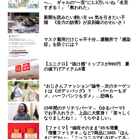
へ… ギャルの“一言”に1.3万いいね「名言
すぎる！」「救われた」
新聞を読みたい飼い主 vs 気を引きたい子
猫 《全力の妨害》が反則級のかわいさ！
マスク着用だけじゃ不十分…避難所で「感染
症」を防ぐには？
【ユニクロ】“抜け感”トップスが990円 夏
の値下げアイテム6選
“おじさんファッション”論争→次のターゲッ
トは《ボディバッグ》？ 「パーカーもダ
メ、ハーフパンツもダメ」…悲鳴も
15年間のチリチリパーマ→《ゆるパーマ》
でお手入れラク、上品に大変身！「若々しく
なりましたね！」「うらやましい」
【ファミマ】“値段そのまま”45％増量
「増量ファミチキ」など7商品にSNS「ほん
まにデカい」「ニッコニコでむさぼってる」