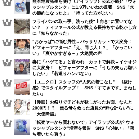
熊本地震発生を受け《アイラップ》公式が紹介「ウォ
ッシャブルタンク」に1.9万いいねの反響 SNS「水
の節約になったよ」「持ってた方がよい」
フライパンの取っ手、洗った後“上向き”に置いてな
い？ ティファール公式が教える長持ちする乾かし方
に「知らなかった」
“おかっぱ”に悩む男性→バッサリカットで大変身！
ビフォーアフターに「え、同じ人！？」「かっこい
い」「爽やかすぎる～」大絶賛の声
妻に「ハゲてる」と言われ…カットで解決→イケオジ
に大変身！ ビフォーアフターに「うちの夫もお願い
したい」「若返りハンパない」
【ユニクロ】スタッフの“人気の着こなし” 《抜け
感》でスタイルアップ！ SNS「すてきです。まねし
たい」
【漫画】お祭りで子どもが欲しがったお面、なんと
2000円！？ 焦る母を救った店員の“粋な計らい”に
「天使降臨」
「転売ヤーから買わないで」アイラップ公式が“ウォ
ッシャブルタンク”増産を報告 SNS「心強い」「落
ち着いたら買う」