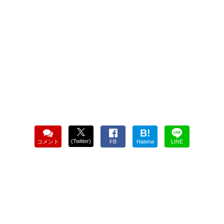
B!
(Twitter)
コメント
FB
Hatena
LINE