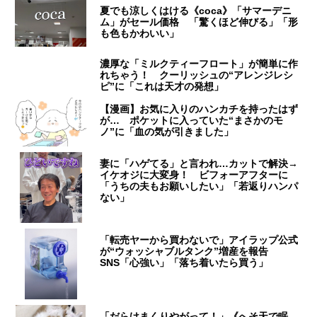
夏でも涼しくはける《coca》「サマーデニ
ム」がセール価格 「驚くほど伸びる」「形
も色もかわいい」
濃厚な「ミルクティーフロート」が簡単に作
れちゃう！ クーリッシュの“アレンジレシ
ピ”に「これは天才の発想」
【漫画】お気に入りのハンカチを持ったはず
が… ポケットに入っていた“まさかのモ
ノ”に「血の気が引きました」
妻に「ハゲてる」と言われ…カットで解決→
イケオジに大変身！ ビフォーアフターに
「うちの夫もお願いしたい」「若返りハンパ
ない」
「転売ヤーから買わないで」アイラップ公式
が“ウォッシャブルタンク”増産を報告
SNS「心強い」「落ち着いたら買う」
「だらけまくりやがって！」《へそ天で眠