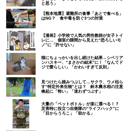
と思う」
【熊本地震】避難所の食事「あとで食べる」
はNG？ 食中毒を防ぐ3つの対策
【漫画】小学校で人気の男性教師が女子トイ
レに… 個室の隙間から見えた“恐ろしいモ
ノ”に「許せない」
猫にちょっかいを出し続けた結果→シベリア
ンハスキー、“まさかの結末”に！「なんてド
ジで愛らしい」「かわいすぎて反則」
見つけたら踏みつぶして…サクラ、ウメ枯ら
す“特定外来生物”とは？ 鈴木農水相の注意
喚起に「怖い」「迷わずつぶす」
大量の「ペットボトル」が楽に運べる！？
災害時に役立つ自衛隊の“ライフハック”に
「目からうろこ」「助かる」