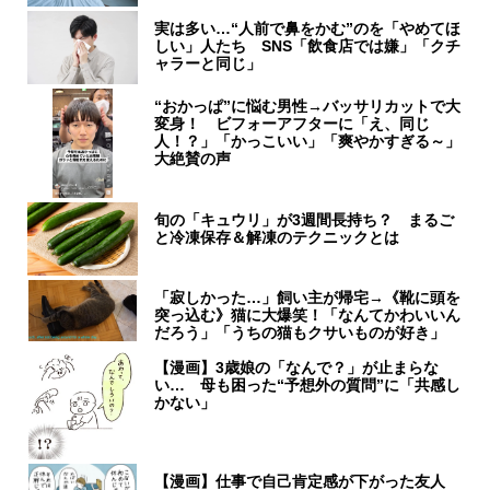
実は多い…“人前で鼻をかむ”のを「やめてほ
しい」人たち SNS「飲食店では嫌」「クチ
ャラーと同じ」
“おかっぱ”に悩む男性→バッサリカットで大
変身！ ビフォーアフターに「え、同じ
人！？」「かっこいい」「爽やかすぎる～」
大絶賛の声
旬の「キュウリ」が3週間長持ち？ まるご
と冷凍保存＆解凍のテクニックとは
「寂しかった…」飼い主が帰宅→《靴に頭を
突っ込む》猫に大爆笑！「なんてかわいいん
だろう」「うちの猫もクサいものが好き」
【漫画】3歳娘の「なんで？」が止まらな
い… 母も困った“予想外の質問”に「共感し
かない」
【漫画】仕事で自己肯定感が下がった友人