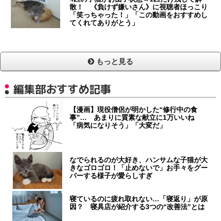
散！ 《負けず嫌いさん》に視聴者ほっこり
「笑っちゃった！」「この動画をおすすめし
てくれてありがとう」
もっと見る
編集部おすすめ記事
【漫画】現役僧侶が明かした“修行中の食
事”… あまりに質素な献立に1万いいね
「病気になりそう」「大変だ」
なでられるのが大好き、ハンサムな子猫が大
きなゴロゴロ！「止めないで」お手々をグー
パーする様子が愛らしすぎ
寝ているのに疲れ取れない…「寝返り」が原
因？ 寝具店が紹介する3つの“改善法”とは