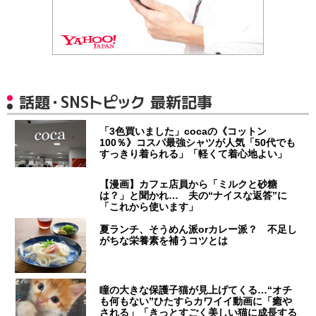
話題・SNSトピック 最新記事
「3色買いました」cocaの《コットン
100％》コスパ最強シャツが人気「50代でも
すっきり着られる」「軽くて着心地よい」
【漫画】カフェ店員から「ミルクと砂糖
は？」と聞かれ… 夫の“ナイスな返答”に
「これから使います」
夏ランチ、そうめん派orカレー派？ 不足し
がちな栄養素を補うコツとは
瞳の大きな保護子猫が見上げてくる…“オチ
も何もない”ひたすらカワイイ動画に「癒や
される」「きっとすごく美しい猫に成長する