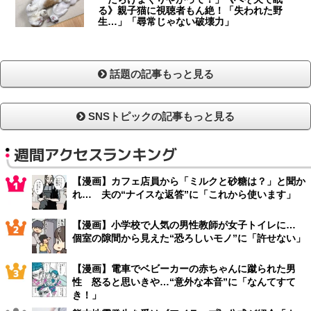
る》親子猫に視聴者もん絶！「失われた野
生…」「尋常じゃない破壊力」
話題の記事もっと見る
SNSトピックの記事もっと見る
週間アクセスランキング
【漫画】カフェ店員から「ミルクと砂糖は？」と聞か
れ… 夫の“ナイスな返答”に「これから使います」
【漫画】小学校で人気の男性教師が女子トイレに…
個室の隙間から見えた“恐ろしいモノ”に「許せない」
【漫画】電車でベビーカーの赤ちゃんに蹴られた男
性 怒ると思いきや…“意外な本音”に「なんてすて
き！」