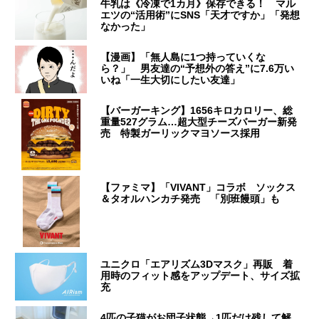
牛乳は《冷凍で1カ月》保存できる！ マル
エツの“活用術”にSNS「天才ですか」「発想
なかった」
【漫画】「無人島に1つ持っていくな
ら？」 男友達の“予想外の答え”に7.6万い
いね「一生大切にしたい友達」
【バーガーキング】1656キロカロリー、総
重量527グラム…超大型チーズバーガー新発
売 特製ガーリックマヨソース採用
【ファミマ】「VIVANT」コラボ ソックス
＆タオルハンカチ発売 「別班饅頭」も
ユニクロ「エアリズム3Dマスク」再販 着
用時のフィット感をアップデート、サイズ拡
充
4匹の子猫がお団子状態→1匹だけ残して解