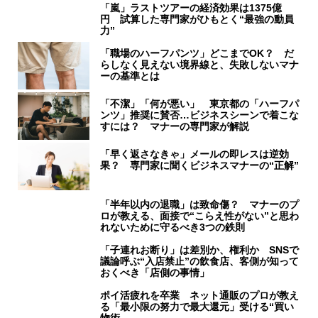
「嵐」ラストツアーの経済効果は1375億
円 試算した専門家がひもとく“最強の動員
力”
「職場のハーフパンツ」どこまでOK？ だ
らしなく見えない境界線と、失敗しないマナ
ーの基準とは
「不潔」「何が悪い」 東京都の「ハーフパ
ンツ」推奨に賛否…ビジネスシーンで着こな
すには？ マナーの専門家が解説
「早く返さなきゃ」メールの即レスは逆効
果？ 専門家に聞くビジネスマナーの“正解”
「半年以内の退職」は致命傷？ マナーのプ
ロが教える、面接で“こらえ性がない”と思わ
れないために守るべき3つの鉄則
「子連れお断り」は差別か、権利か SNSで
議論呼ぶ“入店禁止”の飲食店、客側が知って
おくべき「店側の事情」
ポイ活疲れを卒業 ネット通販のプロが教え
る「最小限の努力で最大還元」受ける“買い