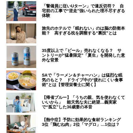
「警備員に従いUターン」で違反切符？ 自
宅前の工事で“逆走”強いられた理不尽すぎる
体験
旅先のホテルで「眠れない」のは脳の防衛本
能？ 高すぎる枕を調整する“裏技”とは
35度以上で「ビール」売れなくなる？ サ
ントリーが“猛暑限定”「夏生」を開発した意
外な背景
SAで「ラーメン＆チャーハン」は猛烈な眠
気のもと？ ドライブ中の“疲れにくい食事
術”とは【管理栄養士に聞く】
【帰省ブルー】「うちの親、気を使わなくて
いいから」 能天気な夫に絶望…義実家
で“孤立”した36歳妻の本音
【熱中症】予防に効果的な食材ランキング
3位「鶏むね肉」2位「マグロ」…1位は？