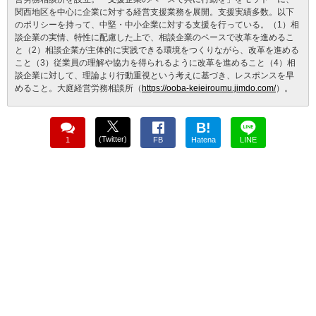
関西地区を中心に企業に対する経営支援業務を展開。支援実績多数。以下
のポリシーを持って、中堅・中小企業に対する支援を行っている。（1）相
談企業の実情、特性に配慮した上で、相談企業のペースで改革を進めるこ
と（2）相談企業が主体的に実践できる環境をつくりながら、改革を進める
こと（3）従業員の理解や協力を得られるように改革を進めること（4）相
談企業に対して、理論より行動重視という考えに基づき、レスポンスを早
めること。大庭経営労務相談所（
https://ooba-keieiroumu.jimdo.com/
）。
B!
(Twitter)
1
FB
Hatena
LINE