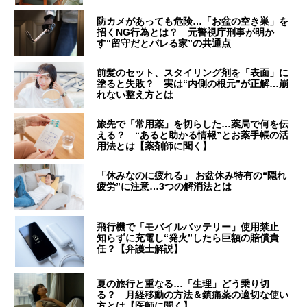
防カメがあっても危険…「お盆の空き巣」を
招くNG行為とは？ 元警視庁刑事が明か
す“留守だとバレる家”の共通点
前髪のセット、スタイリング剤を「表面」に
塗ると失敗？ 実は“内側の根元”が正解…崩
れない整え方とは
旅先で「常用薬」を切らした…薬局で何を伝
える？ “あると助かる情報”とお薬手帳の活
用法とは【薬剤師に聞く】
「休みなのに疲れる」 お盆休み特有の“隠れ
疲労”に注意…3つの解消法とは
飛行機で「モバイルバッテリー」使用禁止
知らずに充電し“発火”したら巨額の賠償責
任？【弁護士解説】
夏の旅行と重なる…「生理」どう乗り切
る？ 月経移動の方法＆鎮痛薬の適切な使い
方とは【医師に聞く】