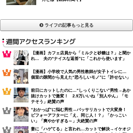
ライフの記事もっと見る
週間アクセスランキング
【漫画】カフェ店員から「ミルクと砂糖は？」と聞か
れ… 夫の“ナイスな返答”に「これから使います」
【漫画】小学校で人気の男性教師が女子トイレに…
個室の隙間から見えた“恐ろしいモノ”に「許せない」
前日にカットしたのに…“しっくりこない”男性→あか
抜けカットで激変！ 2.9万いいね「別人やん」「モ
テそう」絶賛の声
“おかっぱ”に悩む男性→バッサリカットで大変身！
ビフォーアフターに「え、同じ人！？」「かっこい
い」「爽やかすぎる～」大絶賛の声
妻に「ハゲてる」と言われ…カットで解決→イケオジ