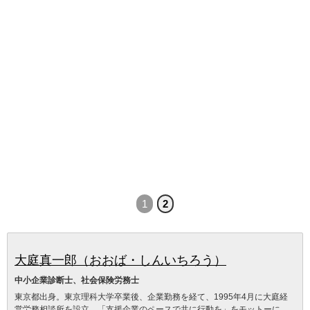
1
2
大庭真一郎（おおば・しんいちろう）
中小企業診断士、社会保険労務士
東京都出身。東京理科大学卒業後、企業勤務を経て、1995年4月に大庭経
営労務相談所を設立。「支援企業のペースで共に行動を」をモットーに、