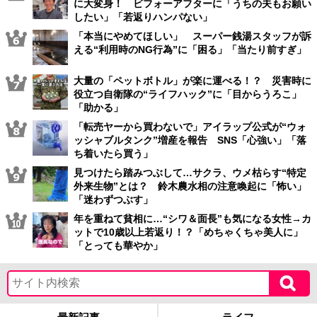
に大変身！ ビフォーアフターに「うちの夫もお願い
したい」「若返りハンパない」
「本当にやめてほしい」 スーパー銭湯スタッフが訴
える“利用時のNG行為”に「困る」「当たり前すぎ」
大量の「ペットボトル」が楽に運べる！？ 災害時に
役立つ自衛隊の“ライフハック”に「目からうろこ」
「助かる」
「転売ヤーから買わないで」アイラップ公式が“ウォ
ッシャブルタンク”増産を報告 SNS「心強い」「落
ち着いたら買う」
見つけたら踏みつぶして…サクラ、ウメ枯らす“特定
外来生物”とは？ 鈴木農水相の注意喚起に「怖い」
「迷わずつぶす」
年を重ねて貧相に…“シワ＆面長”も気になる女性→カ
ットで10歳以上若返り！？「めちゃくちゃ美人に」
「とっても華やか」