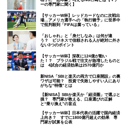
ーの専門家に聞く】
【サッカーW杯】レッドカードなのに次戦出
場…アメリカ選手への「執行猶予」に世界中
で批判殺到「FIFAは腐っている」
「おしゃれ」と「身だしなみ」は何が違
う？ ビジネスで信頼される人が絶対に外さ
ない3つのポイント
【サッカーW杯】深夜に124億が動い
た！？ ブラジル戦で注文が急増したものと
は 4試合の経済効果は2570億円か
新NISA「SBIと楽天の両方で口座開設」の裏
ワザは可能？ 投資で失敗しやすい人にあり
がちな“特徴”とは
【新NISA】SBIか楽天か「経済圏」で選ぶと
損？ 専門家が教える、口座選びの正解
と“乗り換え”の盲点
【サッカーW杯】日本代表の活躍で国内経済
上向き？ すでに1800億円超えの効果 専
門家が試算を公表