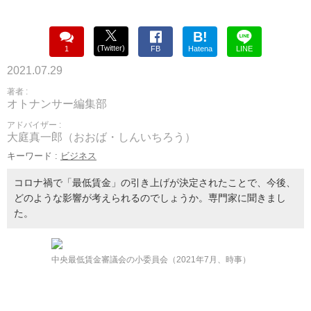
B!
(Twitter)
1
FB
Hatena
LINE
2021.07.29
著者 :
オトナンサー編集部
アドバイザー :
大庭真一郎（おおば・しんいちろう）
キーワード :
ビジネス
コロナ禍で「最低賃金」の引き上げが決定されたことで、今後、
どのような影響が考えられるのでしょうか。専門家に聞きまし
た。
中央最低賃金審議会の小委員会（2021年7月、時事）