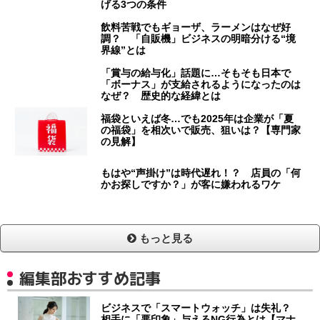
げる3つの条件
飲料苦戦でもギョーザ、ラーメンはなぜ好
調？ 「自販機」ビジネスの明暗分ける“境
界線”とは
「賞与の給与化」話題に…そもそも日本で
「ボーナス」が支給されるようになったのは
なぜ？ 歴史的な経緯とは
福袋といえば冬…でも2025年は企業が「夏
の福袋」を相次いで販売、狙いは？【専門家
の見解】
もはや“声掛け”は時代遅れ！？ 店員の「何
かお探しですか？」が客に嫌われるワケ
もっと見る
編集部おすすめ記事
ビジネスで「スマートウォッチ」は失礼？
相手に「悪印象」与えるNG行為とは【マナ