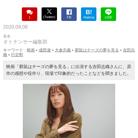
B!
(Twitter)
1
FB
Hatena
LINE
2020.09.08
著者 :
オトナンサー編集部
キーワード :
映画
•
成田凌
•
大倉忠義
•
窮鼠はチーズの夢を見る
•
吉田志
織
•
行定勲
映画「窮鼠はチーズの夢を見る」に出演する吉田志織さんに、原
作の感想や役作り、現場で印象的だったことなどを聞きました。