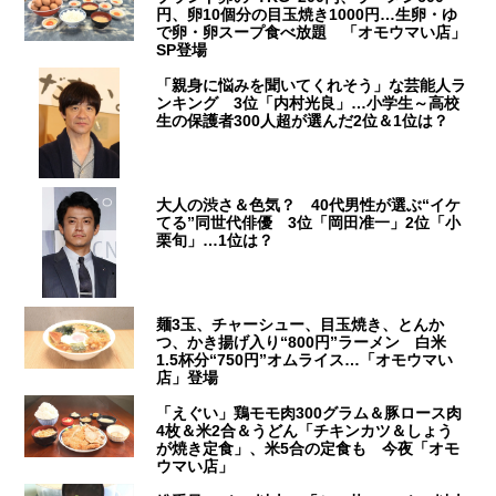
円、卵10個分の目玉焼き1000円…生卵・ゆ
で卵・卵スープ食べ放題 「オモウマい店」
SP登場
「親身に悩みを聞いてくれそう」な芸能人ラ
ンキング 3位「内村光良」…小学生～高校
生の保護者300人超が選んだ2位＆1位は？
大人の渋さ＆色気？ 40代男性が選ぶ“イケ
てる”同世代俳優 3位「岡田准一」2位「小
栗旬」…1位は？
麺3玉、チャーシュー、目玉焼き、とんか
つ、かき揚げ入り“800円”ラーメン 白米
1.5杯分“750円”オムライス…「オモウマい
店」登場
「えぐい」鶏モモ肉300グラム＆豚ロース肉
4枚＆米2合＆うどん「チキンカツ＆しょう
が焼き定食」、米5合の定食も 今夜「オモ
ウマい店」