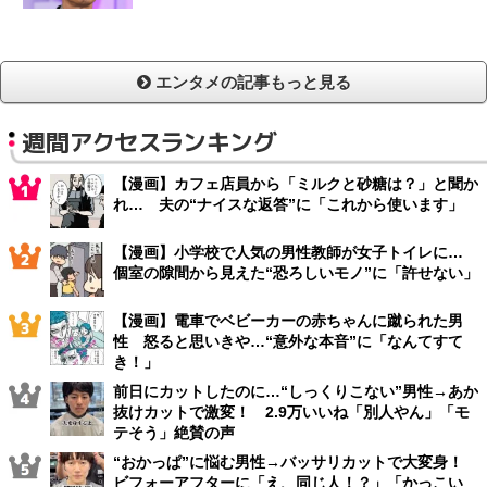
エンタメの記事もっと見る
週間アクセスランキング
【漫画】カフェ店員から「ミルクと砂糖は？」と聞か
れ… 夫の“ナイスな返答”に「これから使います」
【漫画】小学校で人気の男性教師が女子トイレに…
個室の隙間から見えた“恐ろしいモノ”に「許せない」
【漫画】電車でベビーカーの赤ちゃんに蹴られた男
性 怒ると思いきや…“意外な本音”に「なんてすて
き！」
前日にカットしたのに…“しっくりこない”男性→あか
抜けカットで激変！ 2.9万いいね「別人やん」「モ
テそう」絶賛の声
“おかっぱ”に悩む男性→バッサリカットで大変身！
ビフォーアフターに「え、同じ人！？」「かっこい