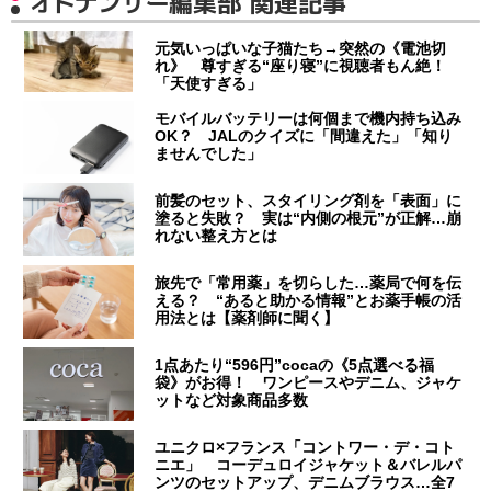
オトナンサー編集部 関連記事
元気いっぱいな子猫たち→突然の《電池切
れ》 尊すぎる“座り寝”に視聴者もん絶！
「天使すぎる」
モバイルバッテリーは何個まで機内持ち込み
OK？ JALのクイズに「間違えた」「知り
ませんでした」
前髪のセット、スタイリング剤を「表面」に
塗ると失敗？ 実は“内側の根元”が正解…崩
れない整え方とは
旅先で「常用薬」を切らした…薬局で何を伝
える？ “あると助かる情報”とお薬手帳の活
用法とは【薬剤師に聞く】
1点あたり“596円”cocaの《5点選べる福
袋》がお得！ ワンピースやデニム、ジャケ
ットなど対象商品多数
ユニクロ×フランス「コントワー・デ・コト
ニエ」 コーデュロイジャケット＆バレルパ
ンツのセットアップ、デニムブラウス…全7