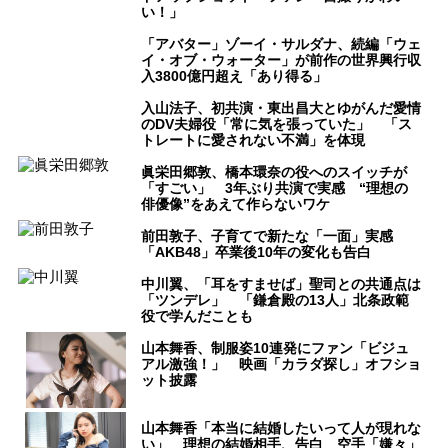
い！」
「アバター」ゾーイ・サルダナ、続編「ウェ
イ・オブ・ウォーター」が前作の世界興行収
入3800億円超え「あり得る」
入山法子、初共演・東出昌大とゆがんだ愛情
のDV夫婦役「常に気を張っていた」 「ス
トレートに愛されない不満」を体現
眞栄田郷敦、橋本環奈の役へのスイッチが
「すごい」 3年ぶり共演で実感 “理想の
俳優像”をあえて作らないワケ
前田敦子、子育てで新たな「一面」実感
「AKB48」卒業後10年の変化も告白
中川翼、「耳をすませば」聖司との共通点は
「ツンデレ」 「鎌倉殿の13人」北条政範
役で学んだことも
山本舞香、制服姿10連発にファン「ビジュ
アル激強！」 映画「カラダ探し」オフショ
ット披露
山本舞香「本当に結婚したいって人が現れな
い」 理想の結婚相手、告白 空手「嫌々」