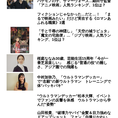
バケモノの子、サマーウォーズ…細田守監督
「アニメ映画」人気ランキング、1位は？
フィクションじゃなかった…だと…！ 「ま
るで映画みたい」だけど実在する《ロマンあ
ふれる職業》3選
「千と千尋の神隠し」「天空の城ラピュタ」
「魔女の宅急便」…「ジブリ映画」人気ラン
キング、1位は？
桜庭ななみ30歳、芸能生活15周年「今が一
番芝居楽しい」 感じる“普通の役”の難し
さ、アジア圏での飛躍も
中村加弥乃、「ウルトラマンデッカー」
で“念願”の新ウルトラマン トレーニングで
体“バッキバキ”
“ウルトラマンデッカー”松本大輝、イベント
でファンの反響を体感 ウルトラマンから学
んだ“姿勢”
山田裕貴、“破壊力ヤバイ”金髪＆目力強めな
ドアップショット ファン「自撮りかわい