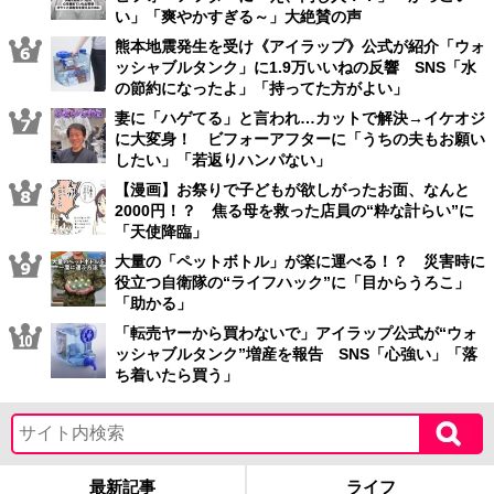
い」「爽やかすぎる～」大絶賛の声
熊本地震発生を受け《アイラップ》公式が紹介「ウォ
ッシャブルタンク」に1.9万いいねの反響 SNS「水
の節約になったよ」「持ってた方がよい」
妻に「ハゲてる」と言われ…カットで解決→イケオジ
に大変身！ ビフォーアフターに「うちの夫もお願い
したい」「若返りハンパない」
【漫画】お祭りで子どもが欲しがったお面、なんと
2000円！？ 焦る母を救った店員の“粋な計らい”に
「天使降臨」
大量の「ペットボトル」が楽に運べる！？ 災害時に
役立つ自衛隊の“ライフハック”に「目からうろこ」
「助かる」
「転売ヤーから買わないで」アイラップ公式が“ウォ
ッシャブルタンク”増産を報告 SNS「心強い」「落
ち着いたら買う」
最新記事
ライフ