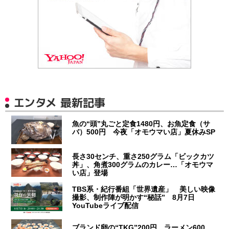
エンタメ 最新記事
魚の“頭”丸ごと定食1480円、お魚定食（サ
バ）500円 今夜「オモウマい店」夏休みSP
長さ30センチ、重さ250グラム「ビックカツ
丼」、角煮300グラムのカレー…「オモウマ
い店」登場
TBS系・紀行番組「世界遺産」 美しい映像
撮影、制作陣が明かす“秘話” 8月7日
YouTubeライブ配信
ブランド卵の“TKG”200円、ラーメン600