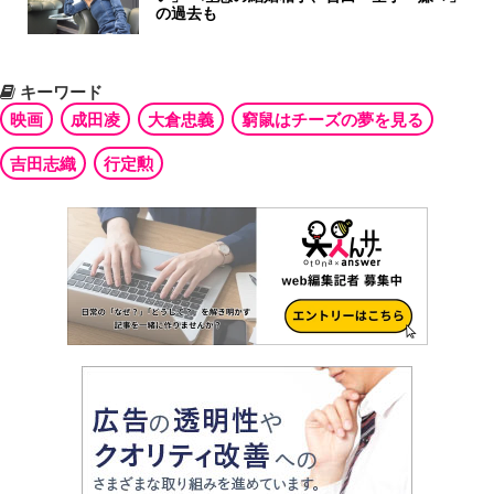
の過去も
キーワード
映画
成田凌
大倉忠義
窮鼠はチーズの夢を見る
吉田志織
行定勲