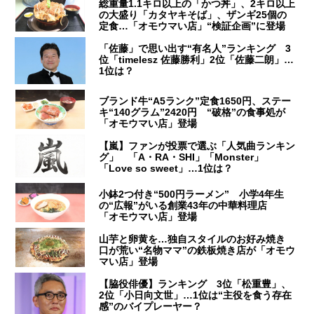
総重量1.1キロ以上の「かつ丼」、2キロ以上
の大盛り「カタヤキそば」、ザンギ25個の
定食…「オモウマい店」“検証企画”に登場
「佐藤」で思い出す“有名人”ランキング 3
位「timelesz 佐藤勝利」2位「佐藤二朗」…
1位は？
ブランド牛“A5ランク”定食1650円、ステー
キ“140グラム”2420円 “破格”の食事処が
「オモウマい店」登場
【嵐】ファンが投票で選ぶ「人気曲ランキン
グ」 「A・RA・SHI」「Monster」
「Love so sweet」…1位は？
小鉢2つ付き“500円ラーメン” 小学4年生
の“広報”がいる創業43年の中華料理店
「オモウマい店」登場
山芋と卵黄を…独自スタイルのお好み焼き
口が荒い“名物ママ”の鉄板焼き店が「オモウ
マい店」登場
【脇役俳優】ランキング 3位「松重豊」、
2位「小日向文世」…1位は“主役を食う存在
感”のバイプレーヤー？