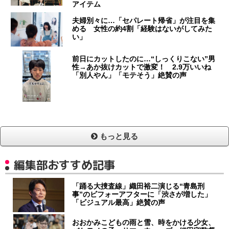
アイテム
夫婦別々に…「セパレート帰省」が注目を集
める 女性の約4割「経験はないがしてみた
い」
前日にカットしたのに…“しっくりこない”男
性→あか抜けカットで激変！ 2.9万いいね
「別人やん」「モテそう」絶賛の声
もっと見る
編集部おすすめ記事
「踊る大捜査線」織田裕二演じる“青島刑
事”のビフォーアフターに「渋さが増した」
「ビジュアル最高」絶賛の声
おおかみこどもの雨と雪、時をかける少女、