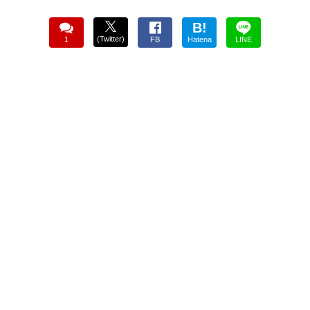
B!
(Twitter)
1
FB
Hatena
LINE