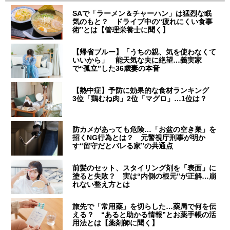
SAで「ラーメン＆チャーハン」は猛烈な眠
気のもと？ ドライブ中の“疲れにくい食事
術”とは【管理栄養士に聞く】
【帰省ブルー】「うちの親、気を使わなくて
いいから」 能天気な夫に絶望…義実家
で“孤立”した36歳妻の本音
【熱中症】予防に効果的な食材ランキング
3位「鶏むね肉」2位「マグロ」…1位は？
防カメがあっても危険…「お盆の空き巣」を
招くNG行為とは？ 元警視庁刑事が明か
す“留守だとバレる家”の共通点
前髪のセット、スタイリング剤を「表面」に
塗ると失敗？ 実は“内側の根元”が正解…崩
れない整え方とは
旅先で「常用薬」を切らした…薬局で何を伝
える？ “あると助かる情報”とお薬手帳の活
用法とは【薬剤師に聞く】