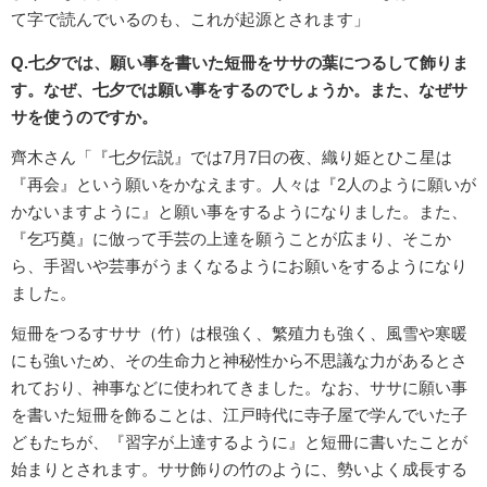
て字で読んでいるのも、これが起源とされます」
Q.七夕では、願い事を書いた短冊をササの葉につるして飾りま
す。なぜ、七夕では願い事をするのでしょうか。また、なぜサ
サを使うのですか。
齊木さん「『七夕伝説』では7月7日の夜、織り姫とひこ星は
『再会』という願いをかなえます。人々は『2人のように願いが
かないますように』と願い事をするようになりました。また、
『乞巧奠』に倣って手芸の上達を願うことが広まり、そこか
ら、手習いや芸事がうまくなるようにお願いをするようになり
ました。
短冊をつるすササ（竹）は根強く、繁殖力も強く、風雪や寒暖
にも強いため、その生命力と神秘性から不思議な力があるとさ
れており、神事などに使われてきました。なお、ササに願い事
を書いた短冊を飾ることは、江戸時代に寺子屋で学んでいた子
どもたちが、『習字が上達するように』と短冊に書いたことが
始まりとされます。ササ飾りの竹のように、勢いよく成長する