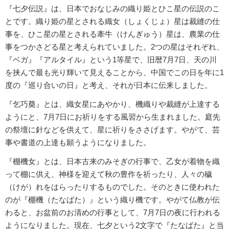
『七夕伝説』は、日本でおなじみの織り姫とひこ星の伝説のこ
とです。織り姫の星とされる織女（しょくじょ）星は裁縫の仕
事を、ひこ星の星とされる牽牛（けんぎゅう）星は、農業の仕
事をつかさどる星と考えられていました。2つの星はそれぞれ、
『ベガ』『アルタイル』という1等星で、旧暦7月7日、天の川
を挟んで最も光り輝いて見えることから、中国でこの日を年に1
度の『巡り合いの日』と考え、それが日本に伝来しました。
『乞巧奠』とは、織女星にあやかり、機織りや裁縫が上達する
ようにと、7月7日にお祈りをする風習から生まれました。庭先
の祭壇に針などを供えて、星に祈りをささげます。やがて、芸
事や書道の上達も願うようになりました。
『棚機女』とは、日本古来のみそぎの行事で、乙女が着物を織
って棚に供え、神様を迎えて秋の豊作を祈ったり、人々の穢
（けが）れをはらったりするものでした。そのときに使われた
のが『棚機（たなばた）』という織り機です。やがて仏教が伝
わると、お盆前のお清めの行事として、7月7日の夜に行われる
ようになりました。現在、七夕という2文字で『たなばた』と当