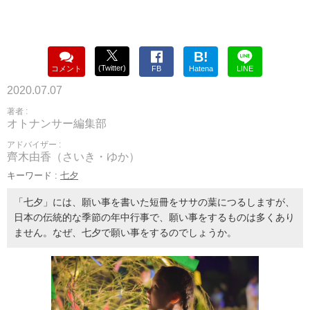
B!
(Twitter)
コメント
FB
Hatena
LINE
2020.07.07
著者 :
オトナンサー編集部
アドバイザー :
齊木由香（さいき・ゆか）
キーワード :
七夕
「七夕」には、願い事を書いた短冊をササの葉につるしますが、
日本の伝統的な季節の年中行事で、願い事をするものは多くあり
ません。なぜ、七夕で願い事をするのでしょうか。