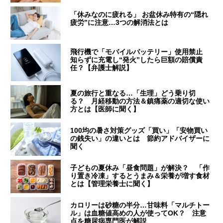
「休みなのに疲れる」 お盆休み特有の“隠れ
疲労”に注意…3つの解消法とは
飛行機で「モバイルバッテリー」使用禁止
知らずに充電し“発火”したら巨額の賠償責
任？【弁護士解説】
夏の旅行と重なる…「生理」どう乗り切
る？ 月経移動の方法＆鎮痛薬の適切な使い
方とは【医師に聞く】
100均の暑さ対策グッズ「買い」「安物買い
の銭失い」の違いとは 節約アドバイザーに
聞く
子どもの夏休み「昼食問題」が解決？ 「作
り置き冷凍」するとうまみ＆栄養が増す食材
とは【管理栄養士に聞く】
カロリーは砂糖の半分…甘味料「マルチトー
ル」は血糖値高めの人が使ってOK？ 注意
点を糖尿病専門医が解説