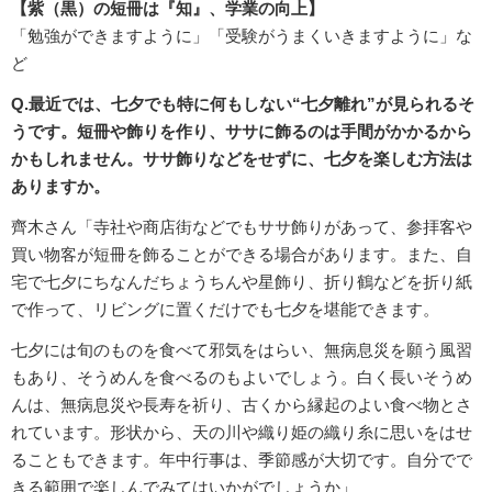
【紫（黒）の短冊は『知』、学業の向上】
「勉強ができますように」「受験がうまくいきますように」な
ど
Q.最近では、七夕でも特に何もしない“七夕離れ”が見られるそ
うです。短冊や飾りを作り、ササに飾るのは手間がかかるから
かもしれません。ササ飾りなどをせずに、七夕を楽しむ方法は
ありますか。
齊木さん「寺社や商店街などでもササ飾りがあって、参拝客や
買い物客が短冊を飾ることができる場合があります。また、自
宅で七夕にちなんだちょうちんや星飾り、折り鶴などを折り紙
で作って、リビングに置くだけでも七夕を堪能できます。
七夕には旬のものを食べて邪気をはらい、無病息災を願う風習
もあり、そうめんを食べるのもよいでしょう。白く長いそうめ
んは、無病息災や長寿を祈り、古くから縁起のよい食べ物とさ
れています。形状から、天の川や織り姫の織り糸に思いをはせ
ることもできます。年中行事は、季節感が大切です。自分でで
きる範囲で楽しんでみてはいかがでしょうか」