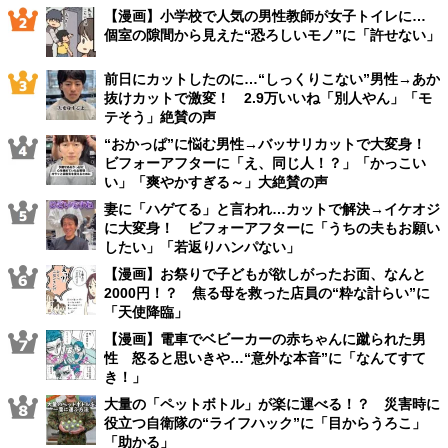
【漫画】小学校で人気の男性教師が女子トイレに…
個室の隙間から見えた“恐ろしいモノ”に「許せない」
前日にカットしたのに…“しっくりこない”男性→あか
抜けカットで激変！ 2.9万いいね「別人やん」「モ
テそう」絶賛の声
“おかっぱ”に悩む男性→バッサリカットで大変身！
ビフォーアフターに「え、同じ人！？」「かっこい
い」「爽やかすぎる～」大絶賛の声
妻に「ハゲてる」と言われ…カットで解決→イケオジ
に大変身！ ビフォーアフターに「うちの夫もお願い
したい」「若返りハンパない」
【漫画】お祭りで子どもが欲しがったお面、なんと
2000円！？ 焦る母を救った店員の“粋な計らい”に
「天使降臨」
【漫画】電車でベビーカーの赤ちゃんに蹴られた男
性 怒ると思いきや…“意外な本音”に「なんてすて
き！」
大量の「ペットボトル」が楽に運べる！？ 災害時に
役立つ自衛隊の“ライフハック”に「目からうろこ」
「助かる」