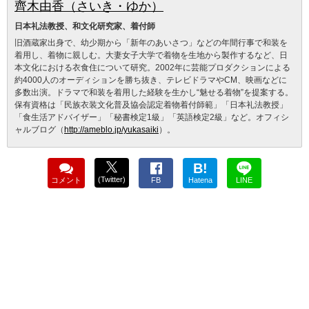
齊木由香（さいき・ゆか）
日本礼法教授、和文化研究家、着付師
旧酒蔵家出身で、幼少期から「新年のあいさつ」などの年間行事で和装を
着用し、着物に親しむ。大妻女子大学で着物を生地から製作するなど、日
本文化における衣食住について研究。2002年に芸能プロダクションによる
約4000人のオーディションを勝ち抜き、テレビドラマやCM、映画などに
多数出演。ドラマで和装を着用した経験を生かし“魅せる着物”を提案する。
保有資格は「民族衣装文化普及協会認定着物着付師範」「日本礼法教授」
「食生活アドバイザー」「秘書検定1級」「英語検定2級」など。オフィシ
ャルブログ（
http://ameblo.jp/yukasaiki
）。
B!
(Twitter)
コメント
FB
Hatena
LINE