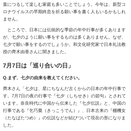
葉につるして楽しむ家庭も多いことでしょう。今年は、新型コ
ロナウイルスの早期終息を祈る願い事を書く人もいるかもしれ
ません。
ところで、日本には伝統的な季節の年中行事が多くあります
が、七夕のように願い事をするものは多くありません。なぜ、
七夕で願い事をするのでしょうか。和文化研究家で日本礼法教
授の齊木由香さんに聞きました。
7月7日は「巡り合いの日」
Q.まず、七夕の由来を教えてください。
齊木さん「七夕は、星にちなんだ古くからの日本の年中行事で
す。7月7日の夜の行事で『七夕（しちせき）の節句』とされて
います。奈良時代に中国から伝来した『七夕伝説』と、中国の
行事である『乞巧奠（きっこうでん）』、日本古来の『棚機女
（たなばたつめ）』の伝説などが結びついて現在の形になりま
した。