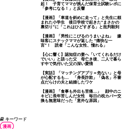
起！ 子育てママが挑んだ保育士試験レポに
「参考になる！」と反響
【漫画】「車道を斜めに走って」と先生に頼
まれた小学生 後日学校で起きた“まさかの
裏切り”に「これはひどすぎる」と批判殺到
【漫画】「男性にこびるのうまいよね」 嫌
味客にスナックママが返した “痛快な一
言”！ 読者「こんな女性、憧れる」
【心に響く】認知症の妻へ「いてくれるだけ
でいい」と語った父 母亡き後、二人で暮ら
す中で気付いた父の深い愛情
【実話】「マッチングアプリ＝危ない」と母
が心配するも… 「身長詐欺」「偽名」不審
点だらけの夫と結婚したワケ
【漫画】「食事も外出も苦痛…」 顔中のニ
キビに長年苦しんだ女性 毎日の枕カバー交
換も無意味だった「意外な原因」
キーワード
漫画