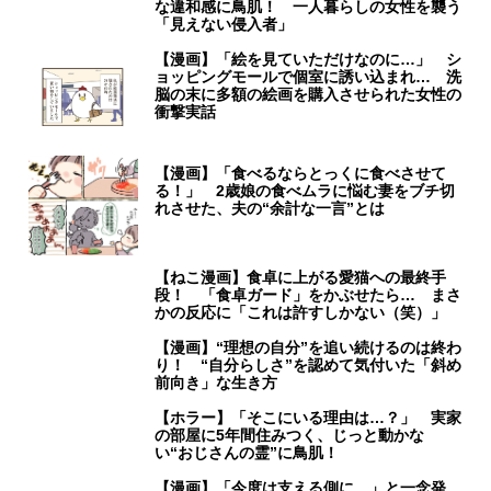
な違和感に鳥肌！ 一人暮らしの女性を襲う
「見えない侵入者」
【漫画】「絵を見ていただけなのに…」 シ
ョッピングモールで個室に誘い込まれ… 洗
脳の末に多額の絵画を購入させられた女性の
衝撃実話
【漫画】「食べるならとっくに食べさせて
る！」 2歳娘の食べムラに悩む妻をブチ切
れさせた、夫の“余計な一言”とは
【ねこ漫画】食卓に上がる愛猫への最終手
段！ 「食卓ガード」をかぶせたら… まさ
かの反応に「これは許すしかない（笑）」
【漫画】“理想の自分”を追い続けるのは終わ
り！ “自分らしさ”を認めて気付いた「斜め
前向き」な生き方
【ホラー】「そこにいる理由は…？」 実家
の部屋に5年間住みつく、じっと動かな
い“おじさんの霊”に鳥肌！
【漫画】「今度は支える側に…」と一念発