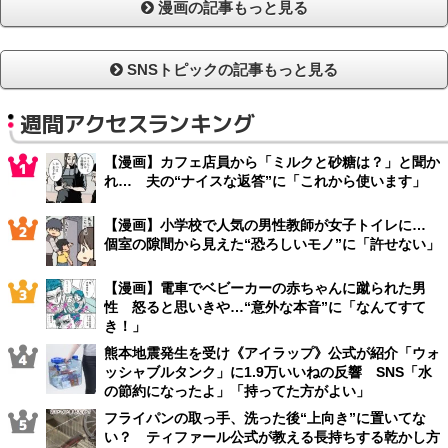
漫画の記事もっと見る
SNSトピックの記事もっと見る
週間アクセスランキング
【漫画】カフェ店員から「ミルクと砂糖は？」と聞か
れ… 夫の“ナイスな返答”に「これから使います」
【漫画】小学校で人気の男性教師が女子トイレに…
個室の隙間から見えた“恐ろしいモノ”に「許せない」
【漫画】電車でベビーカーの赤ちゃんに蹴られた男
性 怒ると思いきや…“意外な本音”に「なんてすて
き！」
熊本地震発生を受け《アイラップ》公式が紹介「ウォ
ッシャブルタンク」に1.9万いいねの反響 SNS「水
の節約になったよ」「持ってた方がよい」
フライパンの取っ手、洗った後“上向き”に置いてな
い？ ティファール公式が教える長持ちする乾かし方