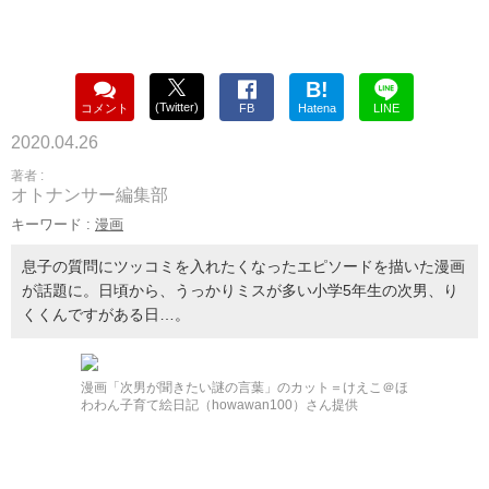
B!
(Twitter)
コメント
FB
Hatena
LINE
2020.04.26
著者 :
オトナンサー編集部
キーワード :
漫画
息子の質問にツッコミを入れたくなったエピソードを描いた漫画
が話題に。日頃から、うっかりミスが多い小学5年生の次男、り
くくんですがある日…。
漫画「次男が聞きたい謎の言葉」のカット＝けえこ＠ほ
わわん子育て絵日記（howawan100）さん提供