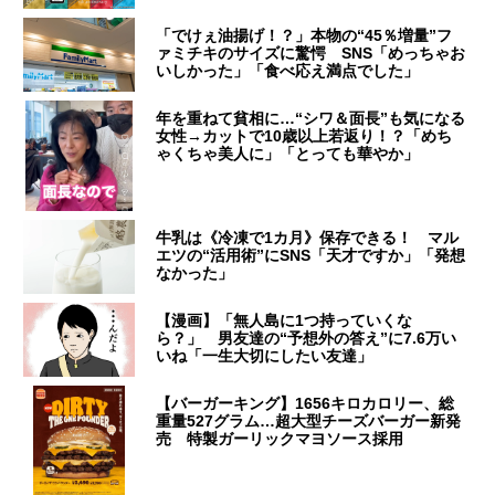
「でけぇ油揚げ！？」本物の“45％増量”フ
ァミチキのサイズに驚愕 SNS「めっちゃお
いしかった」「食べ応え満点でした」
年を重ねて貧相に…“シワ＆面長”も気になる
女性→カットで10歳以上若返り！？「めち
ゃくちゃ美人に」「とっても華やか」
牛乳は《冷凍で1カ月》保存できる！ マル
エツの“活用術”にSNS「天才ですか」「発想
なかった」
【漫画】「無人島に1つ持っていくな
ら？」 男友達の“予想外の答え”に7.6万い
いね「一生大切にしたい友達」
【バーガーキング】1656キロカロリー、総
重量527グラム…超大型チーズバーガー新発
売 特製ガーリックマヨソース採用