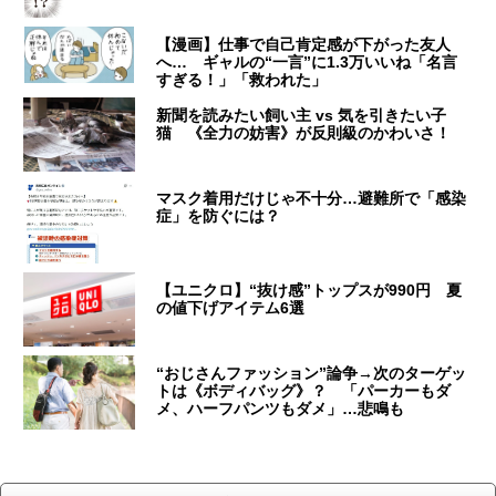
【漫画】仕事で自己肯定感が下がった友人
へ… ギャルの“一言”に1.3万いいね「名言
すぎる！」「救われた」
新聞を読みたい飼い主 vs 気を引きたい子
猫 《全力の妨害》が反則級のかわいさ！
マスク着用だけじゃ不十分…避難所で「感染
症」を防ぐには？
【ユニクロ】“抜け感”トップスが990円 夏
の値下げアイテム6選
“おじさんファッション”論争→次のターゲッ
トは《ボディバッグ》？ 「パーカーもダ
メ、ハーフパンツもダメ」…悲鳴も