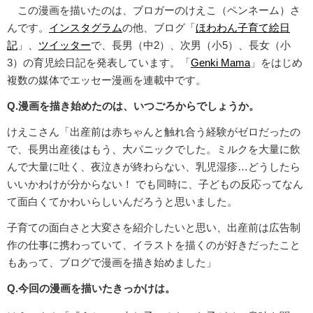
この漫画を描いたのは、ブロガーのけえこ（ペンネーム）さ
んです。
インスタグラム
の他、ブログ「
ほわわん子育て絵日
記
」、
ツイッター
で、長男（中2）、次男（小5）、長女（小
3）の育児絵日記を発表しています。「
Genki Mama
」をはじめ
複数の媒体でエッセー漫画を連載中です。
Q.漫画を描き始めたのは、いつごろからでしょうか。
けえこさん「出産前は赤ちゃんと触れ合う経験がゼロだったの
で、長男出産後はもう、大パニックでした。ミルクを大量に飲
んで大量に吐く、夜泣きが終わらない、乳児湿疹…どうしたら
いいかわけが分からない！ でも同時に、子どもの反応ってなん
て面白くてかわいらしいんだろうと思いました。
子育ての面白さと大変さを紹介したいと思い、出産前は広告制
作の仕事に携わっていて、イラストを描くのが好きだったこと
もあって、ブログで漫画を描き始めました」
Q.今回の漫画を描いたきっかけは。