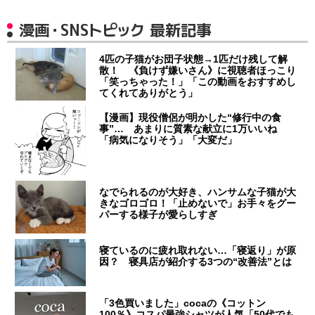
漫画・SNSトピック 最新記事
4匹の子猫がお団子状態→1匹だけ残して解
散！ 《負けず嫌いさん》に視聴者ほっこり
「笑っちゃった！」「この動画をおすすめし
てくれてありがとう」
【漫画】現役僧侶が明かした“修行中の食
事”… あまりに質素な献立に1万いいね
「病気になりそう」「大変だ」
なでられるのが大好き、ハンサムな子猫が大
きなゴロゴロ！「止めないで」お手々をグー
パーする様子が愛らしすぎ
寝ているのに疲れ取れない…「寝返り」が原
因？ 寝具店が紹介する3つの“改善法”とは
「3色買いました」cocaの《コットン
100％》コスパ最強シャツが人気「50代でも