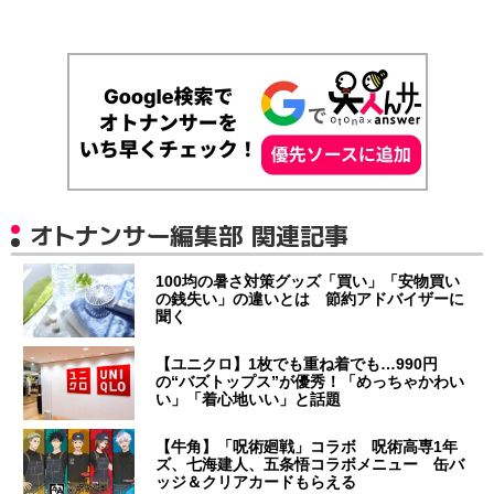
オトナンサー編集部 関連記事
100均の暑さ対策グッズ「買い」「安物買い
の銭失い」の違いとは 節約アドバイザーに
聞く
【ユニクロ】1枚でも重ね着でも…990円
の“バズトップス”が優秀！「めっちゃかわい
い」「着心地いい」と話題
【牛角】「呪術廻戦」コラボ 呪術高専1年
ズ、七海建人、五条悟コラボメニュー 缶バ
ッジ＆クリアカードもらえる