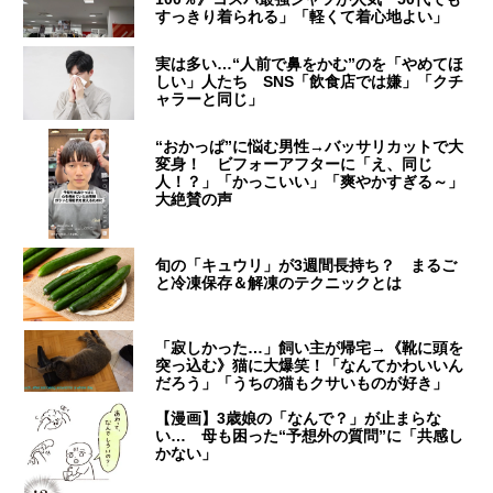
すっきり着られる」「軽くて着心地よい」
実は多い…“人前で鼻をかむ”のを「やめてほ
しい」人たち SNS「飲食店では嫌」「クチ
ャラーと同じ」
“おかっぱ”に悩む男性→バッサリカットで大
変身！ ビフォーアフターに「え、同じ
人！？」「かっこいい」「爽やかすぎる～」
大絶賛の声
旬の「キュウリ」が3週間長持ち？ まるご
と冷凍保存＆解凍のテクニックとは
「寂しかった…」飼い主が帰宅→《靴に頭を
突っ込む》猫に大爆笑！「なんてかわいいん
だろう」「うちの猫もクサいものが好き」
【漫画】3歳娘の「なんで？」が止まらな
い… 母も困った“予想外の質問”に「共感し
かない」