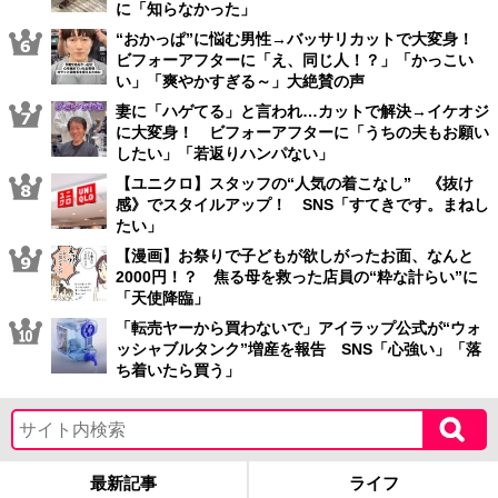
に「知らなかった」
“おかっぱ”に悩む男性→バッサリカットで大変身！
ビフォーアフターに「え、同じ人！？」「かっこい
い」「爽やかすぎる～」大絶賛の声
妻に「ハゲてる」と言われ…カットで解決→イケオジ
に大変身！ ビフォーアフターに「うちの夫もお願い
したい」「若返りハンパない」
【ユニクロ】スタッフの“人気の着こなし” 《抜け
感》でスタイルアップ！ SNS「すてきです。まねし
たい」
【漫画】お祭りで子どもが欲しがったお面、なんと
2000円！？ 焦る母を救った店員の“粋な計らい”に
「天使降臨」
「転売ヤーから買わないで」アイラップ公式が“ウォ
ッシャブルタンク”増産を報告 SNS「心強い」「落
ち着いたら買う」
最新記事
ライフ