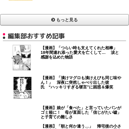
もっと見る
編集部おすすめ記事
【漫画】「つらい時も支えてくれた相棒」
18年間連れ添った愛犬を亡くして… 涙と
感謝を込めた物語
【漫画】「漬けマグロも漬けえびも同じ味や
ん！」 深夜に突然しゃべり出した彼
氏 “ハッキリすぎる寝言”に困惑＆爆笑
【漫画】娘が「食べた」と言っていたパンが
ゴミ箱に！ 母が直面した「信じがたい嘘」
と子育ての難しさ
【漫画】「朝と何か違う…」 帰宅後の小さ