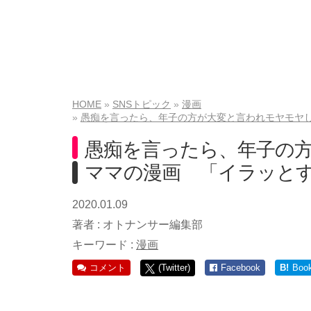
HOME
SNSトピック
漫画
愚痴を言ったら、年子の方が大変と言われモヤモヤ
愚痴を言ったら、年子の
ママの漫画 「イラッと
2020.01.09
著者 :
オトナンサー編集部
キーワード :
漫画
コメント
(Twitter)
Facebook
B!
Boo