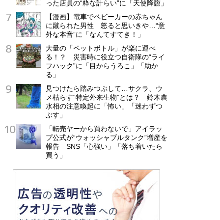
った店員の“粋な計らい”に「天使降臨」
【漫画】電車でベビーカーの赤ちゃん
に蹴られた男性 怒ると思いきや…“意
外な本音”に「なんてすてき！」
大量の「ペットボトル」が楽に運べ
る！？ 災害時に役立つ自衛隊の“ライ
フハック”に「目からうろこ」「助か
る」
見つけたら踏みつぶして…サクラ、ウ
メ枯らす“特定外来生物”とは？ 鈴木農
水相の注意喚起に「怖い」「迷わずつ
ぶす」
「転売ヤーから買わないで」アイラッ
プ公式が“ウォッシャブルタンク”増産を
報告 SNS「心強い」「落ち着いたら
買う」