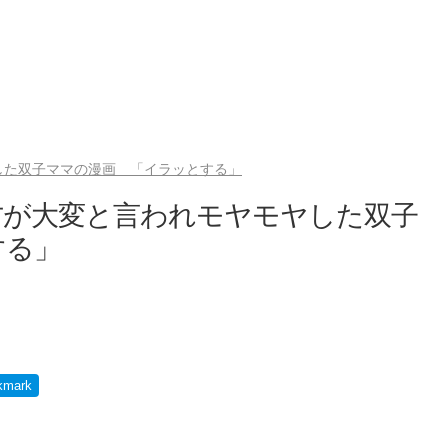
した双子ママの漫画 「イラッとする」
方が大変と言われモヤモヤした双子
する」
kmark