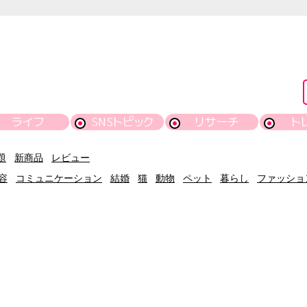
ライフ
SNSトピック
リサーチ
ト
題
新商品
レビュー
容
コミュニケーション
結婚
猫
動物
ペット
暮らし
ファッショ