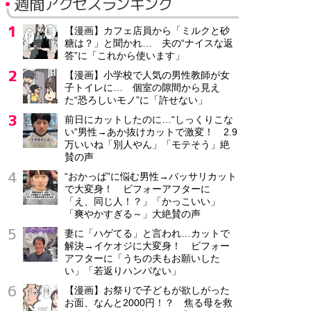
週間アクセスランキング
【漫画】カフェ店員から「ミルクと砂
糖は？」と聞かれ… 夫の“ナイスな返
答”に「これから使います」
【漫画】小学校で人気の男性教師が女
子トイレに… 個室の隙間から見え
た“恐ろしいモノ”に「許せない」
前日にカットしたのに…“しっくりこな
い”男性→あか抜けカットで激変！ 2.9
万いいね「別人やん」「モテそう」絶
賛の声
“おかっぱ”に悩む男性→バッサリカット
で大変身！ ビフォーアフターに
「え、同じ人！？」「かっこいい」
「爽やかすぎる～」大絶賛の声
妻に「ハゲてる」と言われ…カットで
解決→イケオジに大変身！ ビフォー
アフターに「うちの夫もお願いした
い」「若返りハンパない」
【漫画】お祭りで子どもが欲しがった
お面、なんと2000円！？ 焦る母を救