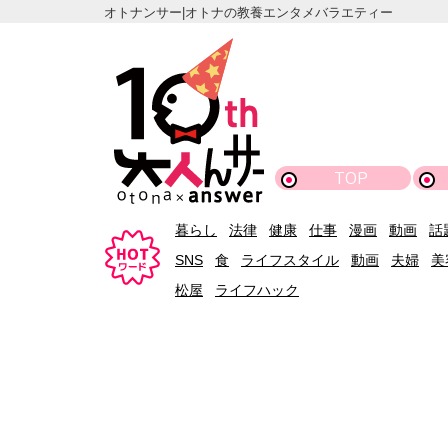
オトナンサー|オトナの教養エンタメバラエティー
TOP
暮らし
法律
健康
仕事
漫画
動画
話
SNS
食
ライフスタイル
動画
夫婦
美
松屋
ライフハック