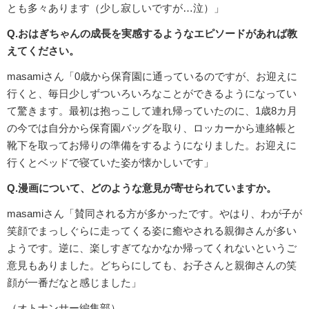
とも多々あります（少し寂しいですが…泣）」
Q.おはぎちゃんの成長を実感するようなエピソードがあれば教
えてください。
masamiさん「0歳から保育園に通っているのですが、お迎えに
行くと、毎日少しずついろいろなことができるようになってい
て驚きます。最初は抱っこして連れ帰っていたのに、1歳8カ月
の今では自分から保育園バッグを取り、ロッカーから連絡帳と
靴下を取ってお帰りの準備をするようになりました。お迎えに
行くとベッドで寝ていた姿が懐かしいです」
Q.漫画について、どのような意見が寄せられていますか。
masamiさん「賛同される方が多かったです。やはり、わが子が
笑顔でまっしぐらに走ってくる姿に癒やされる親御さんが多い
ようです。逆に、楽しすぎてなかなか帰ってくれないというご
意見もありました。どちらにしても、お子さんと親御さんの笑
顔が一番だなと感じました」
（オトナンサー編集部）