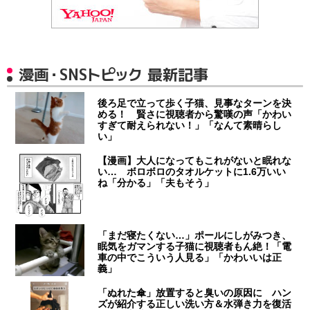
漫画・SNSトピック 最新記事
後ろ足で立って歩く子猫、見事なターンを決
める！ 賢さに視聴者から驚嘆の声「かわい
すぎて耐えられない！」「なんて素晴らし
い」
【漫画】大人になってもこれがないと眠れな
い… ボロボロのタオルケットに1.6万いい
ね「分かる」「夫もそう」
「まだ寝たくない…」ポールにしがみつき、
眠気をガマンする子猫に視聴者もん絶！「電
車の中でこういう人見る」「かわいいは正
義」
「ぬれた傘」放置すると臭いの原因に ハン
ズが紹介する正しい洗い方＆水弾き力を復活