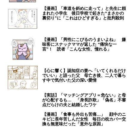
【漫画】「車道を斜めに走って」と先生に頼
まれた小学生 後日学校で起きた“まさかの
裏切り”に「これはひどすぎる」と批判殺到
【漫画】「男性にこびるのうまいよね」 嫌
味客にスナックママが返した “痛快な一
言”！ 読者「こんな女性、憧れる」
【心に響く】認知症の妻へ「いてくれるだけ
でいい」と語った父 母亡き後、二人で暮ら
す中で気付いた父の深い愛情
【実話】「マッチングアプリ＝危ない」と母
が心配するも… 「身長詐欺」「偽名」不審
点だらけの夫と結婚したワケ
【漫画】「食事も外出も苦痛…」 顔中のニ
キビに長年苦しんだ女性 毎日の枕カバー交
換も無意味だった「意外な原因」