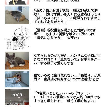
いね「一生大切にしたい友達」
4匹の子猫がお団子状態→1匹だけ残して解
散！ 《負けず嫌いさん》に視聴者ほっこり
「笑っちゃった！」「この動画をおすすめし
てくれてありがとう」
【漫画】現役僧侶が明かした“修行中の食
事”… あまりに質素な献立に1万いいね
「病気になりそう」「大変だ」
なでられるのが大好き、ハンサムな子猫が大
きなゴロゴロ！「止めないで」お手々をグー
パーする様子が愛らしすぎ
寝ているのに疲れ取れない…「寝返り」が原
因？ 寝具店が紹介する3つの“改善法”とは
「3色買いました」cocaの《コットン
100％》コスパ最強シャツが人気「50代でも
すっきり着られる」「軽くて着心地よい」