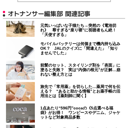
オトナンサー編集部 関連記事
元気いっぱいな子猫たち→突然の《電池切
れ》 尊すぎる“座り寝”に視聴者もん絶！
「天使すぎる」
モバイルバッテリーは何個まで機内持ち込み
OK？ JALのクイズに「間違えた」「知り
ませんでした」
前髪のセット、スタイリング剤を「表面」に
塗ると失敗？ 実は“内側の根元”が正解…崩
れない整え方とは
旅先で「常用薬」を切らした…薬局で何を伝
える？ “あると助かる情報”とお薬手帳の活
用法とは【薬剤師に聞く】
1点あたり“596円”cocaの《5点選べる福
袋》がお得！ ワンピースやデニム、ジャケ
ットなど対象商品多数