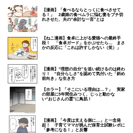
【漫画】「食べるならとっくに食べさせて
る！」 2歳娘の食べムラに悩む妻をブチ切
れさせた、夫の“余計な一言”とは
【ねこ漫画】食卓に上がる愛猫への最終手
段！ 「食卓ガード」をかぶせたら… まさ
かの反応に「これは許すしかない（笑）」
【漫画】“理想の自分”を追い続けるのは終わ
り！ “自分らしさ”を認めて気付いた「斜め
前向き」な生き方
【ホラー】「そこにいる理由は…？」 実家
の部屋に5年間住みつく、じっと動かな
い“おじさんの霊”に鳥肌！
【漫画】「今度は支える側に…」と一念発
起！ 子育てママが挑んだ保育士試験レポに
「参考になる！」と反響