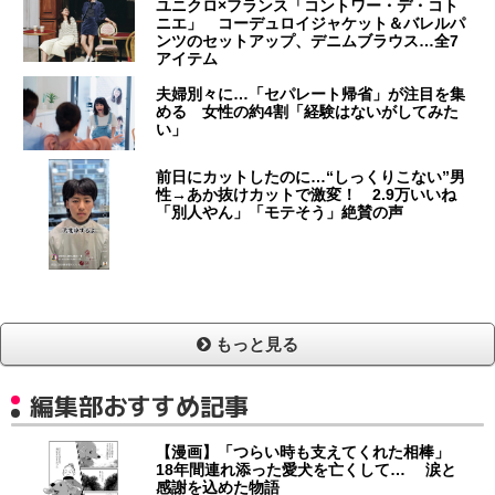
ユニクロ×フランス「コントワー・デ・コト
ニエ」 コーデュロイジャケット＆バレルパ
ンツのセットアップ、デニムブラウス…全7
アイテム
夫婦別々に…「セパレート帰省」が注目を集
める 女性の約4割「経験はないがしてみた
い」
前日にカットしたのに…“しっくりこない”男
性→あか抜けカットで激変！ 2.9万いいね
「別人やん」「モテそう」絶賛の声
もっと見る
編集部おすすめ記事
【漫画】「つらい時も支えてくれた相棒」
18年間連れ添った愛犬を亡くして… 涙と
感謝を込めた物語