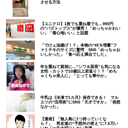
させる方法
【ユニクロ】1枚でも重ね着でも…990円
の“バズトップス”が優秀！「めっちゃかわい
い」「着心地いい」と話題
「でけぇ油揚げ！？」本物の“45％増量”フ
ァミチキのサイズに驚愕 SNS「めっちゃお
いしかった」「食べ応え満点でした」
年を重ねて貧相に…“シワ＆面長”も気になる
女性→カットで10歳以上若返り！？「めち
ゃくちゃ美人に」「とっても華やか」
牛乳は《冷凍で1カ月》保存できる！ マル
エツの“活用術”にSNS「天才ですか」「発想
なかった」
【漫画】「無人島に1つ持っていくな
ら？」 男友達の“予想外の答え”に7.6万い