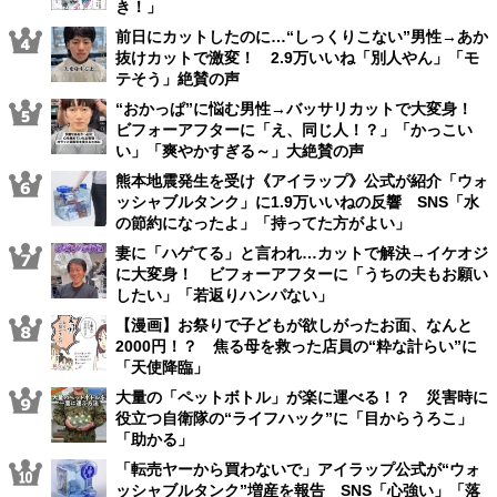
き！」
前日にカットしたのに…“しっくりこない”男性→あか
抜けカットで激変！ 2.9万いいね「別人やん」「モ
テそう」絶賛の声
“おかっぱ”に悩む男性→バッサリカットで大変身！
ビフォーアフターに「え、同じ人！？」「かっこい
い」「爽やかすぎる～」大絶賛の声
熊本地震発生を受け《アイラップ》公式が紹介「ウォ
ッシャブルタンク」に1.9万いいねの反響 SNS「水
の節約になったよ」「持ってた方がよい」
妻に「ハゲてる」と言われ…カットで解決→イケオジ
に大変身！ ビフォーアフターに「うちの夫もお願い
したい」「若返りハンパない」
【漫画】お祭りで子どもが欲しがったお面、なんと
2000円！？ 焦る母を救った店員の“粋な計らい”に
「天使降臨」
大量の「ペットボトル」が楽に運べる！？ 災害時に
役立つ自衛隊の“ライフハック”に「目からうろこ」
「助かる」
「転売ヤーから買わないで」アイラップ公式が“ウォ
ッシャブルタンク”増産を報告 SNS「心強い」「落