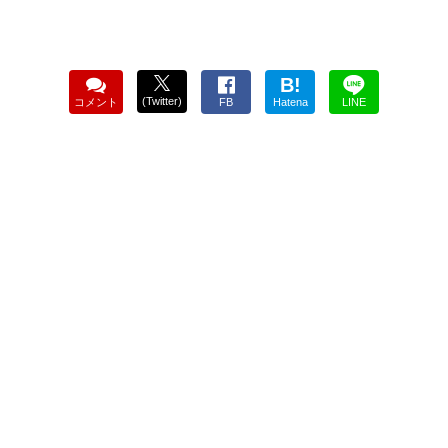
B!
(Twitter)
コメント
FB
Hatena
LINE