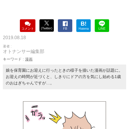
B!
(Twitter)
コメント
FB
Hatena
LINE
2019.08.18
著者 :
オトナンサー編集部
キーワード :
漫画
娘を保育園にお迎えに行ったときの様子を描いた漫画が話題に。
お迎えの時間が近づくと、しきりにドアの方を気にし始める1歳
のおはぎちゃんですが…。