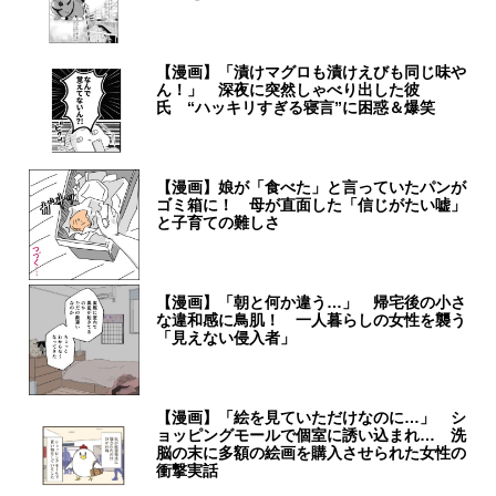
【漫画】「漬けマグロも漬けえびも同じ味や
ん！」 深夜に突然しゃべり出した彼
氏 “ハッキリすぎる寝言”に困惑＆爆笑
【漫画】娘が「食べた」と言っていたパンが
ゴミ箱に！ 母が直面した「信じがたい嘘」
と子育ての難しさ
【漫画】「朝と何か違う…」 帰宅後の小さ
な違和感に鳥肌！ 一人暮らしの女性を襲う
「見えない侵入者」
【漫画】「絵を見ていただけなのに…」 シ
ョッピングモールで個室に誘い込まれ… 洗
脳の末に多額の絵画を購入させられた女性の
衝撃実話