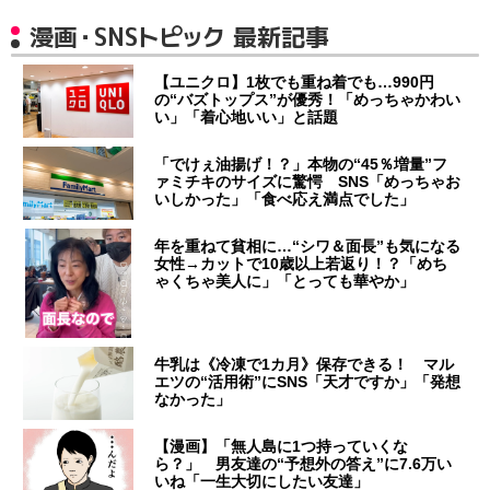
漫画・SNSトピック 最新記事
【ユニクロ】1枚でも重ね着でも…990円
の“バズトップス”が優秀！「めっちゃかわい
い」「着心地いい」と話題
「でけぇ油揚げ！？」本物の“45％増量”フ
ァミチキのサイズに驚愕 SNS「めっちゃお
いしかった」「食べ応え満点でした」
年を重ねて貧相に…“シワ＆面長”も気になる
女性→カットで10歳以上若返り！？「めち
ゃくちゃ美人に」「とっても華やか」
牛乳は《冷凍で1カ月》保存できる！ マル
エツの“活用術”にSNS「天才ですか」「発想
なかった」
【漫画】「無人島に1つ持っていくな
ら？」 男友達の“予想外の答え”に7.6万い
いね「一生大切にしたい友達」