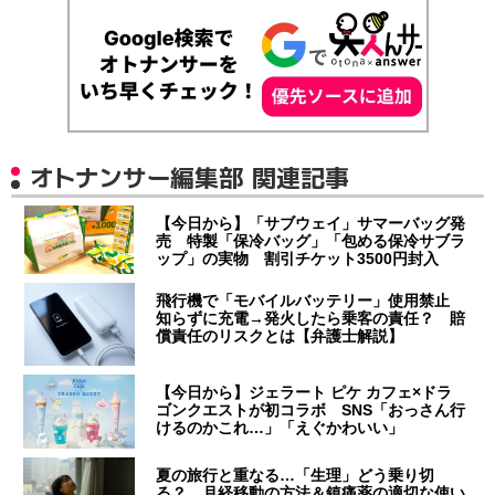
オトナンサー編集部 関連記事
【今日から】「サブウェイ」サマーバッグ発
売 特製「保冷バッグ」「包める保冷サブラ
ップ」の実物 割引チケット3500円封入
飛行機で「モバイルバッテリー」使用禁止
知らずに充電→発火したら乗客の責任？ 賠
償責任のリスクとは【弁護士解説】
【今日から】ジェラート ピケ カフェ×ドラ
ゴンクエストが初コラボ SNS「おっさん行
けるのかこれ…」「えぐかわいい」
夏の旅行と重なる…「生理」どう乗り切
る？ 月経移動の方法＆鎮痛薬の適切な使い