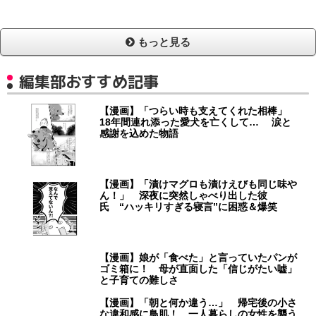
もっと見る
編集部おすすめ記事
【漫画】「つらい時も支えてくれた相棒」
18年間連れ添った愛犬を亡くして… 涙と
感謝を込めた物語
【漫画】「漬けマグロも漬けえびも同じ味や
ん！」 深夜に突然しゃべり出した彼
氏 “ハッキリすぎる寝言”に困惑＆爆笑
【漫画】娘が「食べた」と言っていたパンが
ゴミ箱に！ 母が直面した「信じがたい嘘」
と子育ての難しさ
【漫画】「朝と何か違う…」 帰宅後の小さ
な違和感に鳥肌！ 一人暮らしの女性を襲う