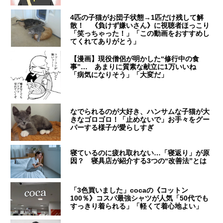
4匹の子猫がお団子状態→1匹だけ残して解
散！ 《負けず嫌いさん》に視聴者ほっこり
「笑っちゃった！」「この動画をおすすめし
てくれてありがとう」
【漫画】現役僧侶が明かした“修行中の食
事”… あまりに質素な献立に1万いいね
「病気になりそう」「大変だ」
なでられるのが大好き、ハンサムな子猫が大
きなゴロゴロ！「止めないで」お手々をグー
パーする様子が愛らしすぎ
寝ているのに疲れ取れない…「寝返り」が原
因？ 寝具店が紹介する3つの“改善法”とは
「3色買いました」cocaの《コットン
100％》コスパ最強シャツが人気「50代でも
すっきり着られる」「軽くて着心地よい」