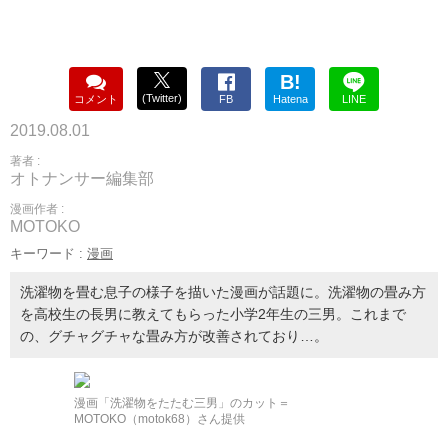
B!
(Twitter)
コメント
FB
Hatena
LINE
2019.08.01
著者 :
オトナンサー編集部
漫画作者 :
MOTOKO
キーワード :
漫画
洗濯物を畳む息子の様子を描いた漫画が話題に。洗濯物の畳み方
を高校生の長男に教えてもらった小学2年生の三男。これまで
の、グチャグチャな畳み方が改善されており…。
漫画「洗濯物をたたむ三男」のカット＝
MOTOKO（motok68）さん提供