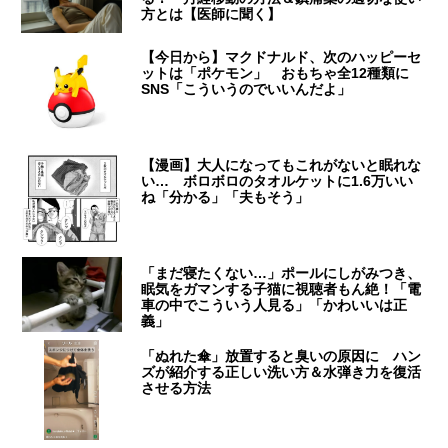
方とは【医師に聞く】
【今日から】マクドナルド、次のハッピーセ
ットは「ポケモン」 おもちゃ全12種類に
SNS「こういうのでいいんだよ」
【漫画】大人になってもこれがないと眠れな
い… ボロボロのタオルケットに1.6万いい
ね「分かる」「夫もそう」
「まだ寝たくない…」ポールにしがみつき、
眠気をガマンする子猫に視聴者もん絶！「電
車の中でこういう人見る」「かわいいは正
義」
「ぬれた傘」放置すると臭いの原因に ハン
ズが紹介する正しい洗い方＆水弾き力を復活
させる方法