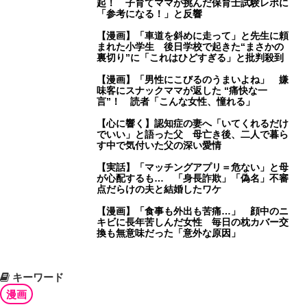
起！ 子育てママが挑んだ保育士試験レポに
「参考になる！」と反響
【漫画】「車道を斜めに走って」と先生に頼
まれた小学生 後日学校で起きた“まさかの
裏切り”に「これはひどすぎる」と批判殺到
【漫画】「男性にこびるのうまいよね」 嫌
味客にスナックママが返した “痛快な一
言”！ 読者「こんな女性、憧れる」
【心に響く】認知症の妻へ「いてくれるだけ
でいい」と語った父 母亡き後、二人で暮ら
す中で気付いた父の深い愛情
【実話】「マッチングアプリ＝危ない」と母
が心配するも… 「身長詐欺」「偽名」不審
点だらけの夫と結婚したワケ
【漫画】「食事も外出も苦痛…」 顔中のニ
キビに長年苦しんだ女性 毎日の枕カバー交
換も無意味だった「意外な原因」
キーワード
漫画