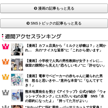
漫画の記事もっと見る
SNSトピックの記事もっと見る
週間アクセスランキング
【漫画】カフェ店員から「ミルクと砂糖は？」と聞か
れ… 夫の“ナイスな返答”に「これから使います」
【漫画】小学校で人気の男性教師が女子トイレに…
個室の隙間から見えた“恐ろしいモノ”に「許せない」
【漫画】電車でベビーカーの赤ちゃんに蹴られた男
性 怒ると思いきや…“意外な本音”に「なんてすて
き！」
熊本地震発生を受け《アイラップ》公式が紹介「ウォ
ッシャブルタンク」に1.9万いいねの反響 SNS「水
の節約になったよ」「持ってた方がよい」
“おかっぱ”に悩む男性→バッサリカットで大変身！