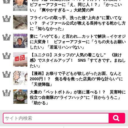
ビフォーアフターに「え、同じ人！？」「かっこい
い」「爽やかすぎる～」大絶賛の声
フライパンの取っ手、洗った後“上向き”に置いてな
い？ ティファール公式が教える長持ちする乾かし方
に「知らなかった」
妻に「ハゲてる」と言われ…カットで解決→イケオジ
に大変身！ ビフォーアフターに「うちの夫もお願い
したい」「若返りハンパない」
【ユニクロ】スタッフの“人気の着こなし” 《抜け
感》でスタイルアップ！ SNS「すてきです。まねし
たい」
【漫画】お祭りで子どもが欲しがったお面、なんと
2000円！？ 焦る母を救った店員の“粋な計らい”に
「天使降臨」
大量の「ペットボトル」が楽に運べる！？ 災害時に
役立つ自衛隊の“ライフハック”に「目からうろこ」
「助かる」