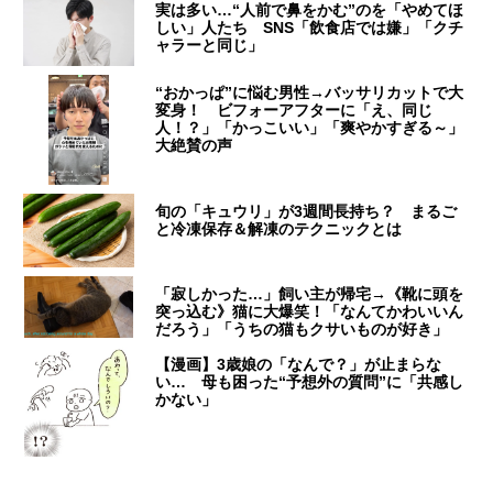
実は多い…“人前で鼻をかむ”のを「やめてほ
しい」人たち SNS「飲食店では嫌」「クチ
ャラーと同じ」
“おかっぱ”に悩む男性→バッサリカットで大
変身！ ビフォーアフターに「え、同じ
人！？」「かっこいい」「爽やかすぎる～」
大絶賛の声
旬の「キュウリ」が3週間長持ち？ まるご
と冷凍保存＆解凍のテクニックとは
「寂しかった…」飼い主が帰宅→《靴に頭を
突っ込む》猫に大爆笑！「なんてかわいいん
だろう」「うちの猫もクサいものが好き」
【漫画】3歳娘の「なんで？」が止まらな
い… 母も困った“予想外の質問”に「共感し
かない」