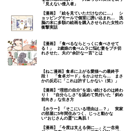
「見えない侵入者」
【漫画】「絵を見ていただけなのに…」 シ
ョッピングモールで個室に誘い込まれ… 洗
脳の末に多額の絵画を購入させられた女性の
衝撃実話
【漫画】「食べるならとっくに食べさせて
る！」 2歳娘の食べムラに悩む妻をブチ切
れさせた、夫の“余計な一言”とは
【ねこ漫画】食卓に上がる愛猫への最終手
段！ 「食卓ガード」をかぶせたら… まさ
かの反応に「これは許すしかない（笑）」
【漫画】“理想の自分”を追い続けるのは終わ
り！ “自分らしさ”を認めて気付いた「斜め
前向き」な生き方
【ホラー】「そこにいる理由は…？」 実家
の部屋に5年間住みつく、じっと動かな
い“おじさんの霊”に鳥肌！
【漫画】「今度は支える側に…」と一念発