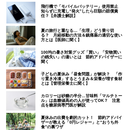
飛行機で「モバイルバッテリー」使用禁止
知らずに充電し“発火”したら巨額の賠償責
任？【弁護士解説】
夏の旅行と重なる…「生理」どう乗り切
る？ 月経移動の方法＆鎮痛薬の適切な使い
方とは【医師に聞く】
100均の暑さ対策グッズ「買い」「安物買い
の銭失い」の違いとは 節約アドバイザーに
聞く
子どもの夏休み「昼食問題」が解決？ 「作
り置き冷凍」するとうまみ＆栄養が増す食材
とは【管理栄養士に聞く】
カロリーは砂糖の半分…甘味料「マルチトー
ル」は血糖値高めの人が使ってOK？ 注意
点を糖尿病専門医が解説
夏休みの出費を劇的カット！ 節約アドバイ
ザーが教える「0円レジャー」と“おうち外
食”の裏ワザ