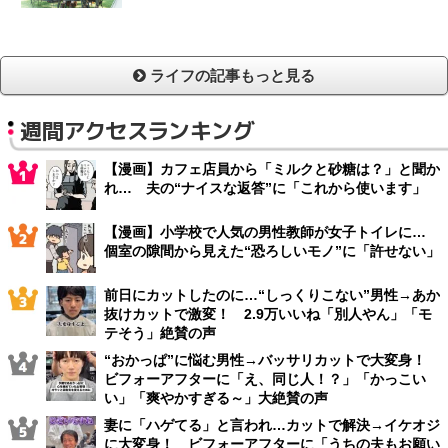
ライフの記事もっと見る
週間アクセスランキング
【漫画】カフェ店員から「ミルクと砂糖は？」と聞か
れ… 夫の“ナイスな返答”に「これから使います」
【漫画】小学校で人気の男性教師が女子トイレに…
個室の隙間から見えた“恐ろしいモノ”に「許せない」
前日にカットしたのに…“しっくりこない”男性→あか
抜けカットで激変！ 2.9万いいね「別人やん」「モ
テそう」絶賛の声
“おかっぱ”に悩む男性→バッサリカットで大変身！
ビフォーアフターに「え、同じ人！？」「かっこい
い」「爽やかすぎる～」大絶賛の声
妻に「ハゲてる」と言われ…カットで解決→イケオジ
に大変身！ ビフォーアフターに「うちの夫もお願い