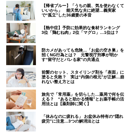
【帰省ブルー】「うちの親、気を使わなくて
いいから」 能天気な夫に絶望…義実家
で“孤立”した36歳妻の本音
【熱中症】予防に効果的な食材ランキング
3位「鶏むね肉」2位「マグロ」…1位は？
防カメがあっても危険…「お盆の空き巣」を
招くNG行為とは？ 元警視庁刑事が明か
す“留守だとバレる家”の共通点
前髪のセット、スタイリング剤を「表面」に
塗ると失敗？ 実は“内側の根元”が正解…崩
れない整え方とは
旅先で「常用薬」を切らした…薬局で何を伝
える？ “あると助かる情報”とお薬手帳の活
用法とは【薬剤師に聞く】
「休みなのに疲れる」 お盆休み特有の“隠れ
疲労”に注意…3つの解消法とは