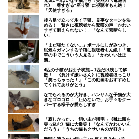
元気いっぱいな子猫たち→突然の《電池切
れ》 尊すぎる“座り寝”に視聴者もん絶！
「天使すぎる」
後ろ足で立って歩く子猫、見事なターンを決
める！ 賢さに視聴者から驚嘆の声「かわい
すぎて耐えられない！」「なんて素晴らし
い」
「まだ寝たくない…」ポールにしがみつき、
眠気をガマンする子猫に視聴者もん絶！「電
車の中でこういう人見る」「かわいいは正
義」
4匹の子猫がお団子状態→1匹だけ残して解
散！ 《負けず嫌いさん》に視聴者ほっこり
「笑っちゃった！」「この動画をおすすめし
てくれてありがとう」
なでられるのが大好き、ハンサムな子猫が大
きなゴロゴロ！「止めないで」お手々をグー
パーする様子が愛らしすぎ
「寂しかった…」飼い主が帰宅→《靴に頭を
突っ込む》猫に大爆笑！「なんてかわいいん
だろう」「うちの猫もクサいものが好き」