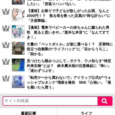
したい」「若返りハンパない」
【漫画】お祭りで子どもが欲しがったお面、なんと
2000円！？ 焦る母を救った店員の“粋な計らい”に
「天使降臨」
【漫画】電車でベビーカーの赤ちゃんに蹴られた男
性 怒ると思いきや…“意外な本音”に「なんてすて
き！」
大量の「ペットボトル」が楽に運べる！？ 災害時に
役立つ自衛隊の“ライフハック”に「目からうろこ」
「助かる」
見つけたら踏みつぶして…サクラ、ウメ枯らす“特定
外来生物”とは？ 鈴木農水相の注意喚起に「怖い」
「迷わずつぶす」
「転売ヤーから買わないで」アイラップ公式が“ウォ
ッシャブルタンク”増産を報告 SNS「心強い」「落
ち着いたら買う」
最新記事
ライフ