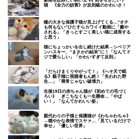
新聞を読みたい飼い主 vs 気を引きたい子
猫 《全力の妨害》が反則級のかわいさ！
瞳の大きな保護子猫が見上げてくる…“オチ
も何もない”ひたすらカワイイ動画に「癒や
される」「きっとすごく美しい猫に成長する
と思う」
猫にちょっかいを出し続けた結果→シベリア
ンハスキー、“まさかの結末”に！「なんてド
ジで愛らしい」「かわいすぎて反則」
「だらけまくりやがって！」《へそ天で眠
る》親子猫に視聴者もん絶！「失われた野
生…」「尋常じゃない破壊力」
生後19日の赤ちゃん猫が《初めての毛づく
ろい》 ぎこちなくも一生懸命…「やば
い！」「なんてかわいい姿」
親代わりの子猫と保護猫が《わちゃわちゃ》
→穏やかな表情でスヤァ…「見ているだけで
幸せ」「優しい世界」