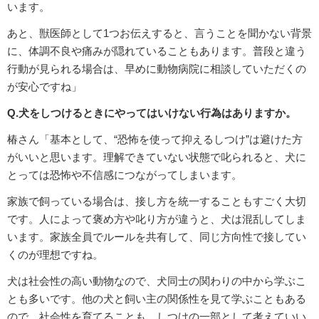
います。
あと、獣医師として1つお伝えすると、言うことを聞かない背景
に、体調不良や痛みが隠れていることもあります。普段と違う
行動が見られる場合は、早めに動物病院に相談していただくの
が安心ですね」
Q.犬をしつけるときにやってはいけない行為はありますか。
椿さん「基本として、“恐怖を使って抑えるしつけ”は避けた方
がいいと思います。理解できていない状態で叱られると、犬に
とっては恐怖や不信感につながってしまいます。
家族で飼っている場合は、接し方を統一することもすごく大切
です。人によって褒め方や叱り方が違うと、犬は混乱してしま
います。家族全員でルールを共有して、同じ方向性で接してい
くのが理想ですね。
犬は社会性の高い動物なので、犬同士の関わりの中から学ぶこ
とも多いです。他の犬と飼い主の関係性を見て学ぶこともある
ので、社会性を育てることも、しつけの一部として考えていい