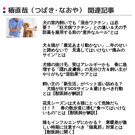
椿直哉（つばき・なおや） 関連記事
犬の室内飼いでも「混合ワクチン」は必
要？ 「狂犬病ワクチン」との違い＆犬の予
防薬を服用する前の“意外なルール”とは
犬＆猫が「最近あまり動かない」…年のせい
と諦めないで 見逃してはいけない“痛みの
サイン”とは
犬猫の抜け毛、実はアレルギーかも 春に急
増する「隠れ皮膚病」の見分け方＆飼い主が
やりがちな“逆効果”ケアとは
飼い主の「新生活」がペット追い詰める？
犬猫が出すSOSサイン＆避けるべき行動
とは【獣医師が解説】
花見シーズンは犬＆猫にとって危険だら
け！？ 春の散歩道に潜む“食べてはいけな
いもの”とは【獣医師が解説】
猫もインフルエンザにかかる？ 寒暖差が激
しい時期に注意すべき「猫風邪」対策とは
【獣医師に聞く】