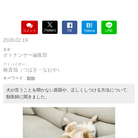
B!
(Twitter)
コメント
FB
Hatena
LINE
2026.02.19
著者 :
オトナンサー編集部
アドバイザー :
椿直哉（つばき・なおや）
キーワード :
動物
犬が言うことを聞かない原因や、正しくしつける方法について、
獣医師に聞きました。