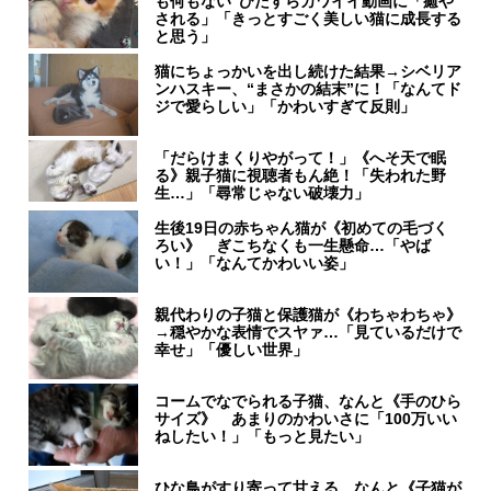
も何もない”ひたすらカワイイ動画に「癒や
される」「きっとすごく美しい猫に成長する
と思う」
猫にちょっかいを出し続けた結果→シベリア
ンハスキー、“まさかの結末”に！「なんてド
ジで愛らしい」「かわいすぎて反則」
「だらけまくりやがって！」《へそ天で眠
る》親子猫に視聴者もん絶！「失われた野
生…」「尋常じゃない破壊力」
生後19日の赤ちゃん猫が《初めての毛づく
ろい》 ぎこちなくも一生懸命…「やば
い！」「なんてかわいい姿」
親代わりの子猫と保護猫が《わちゃわちゃ》
→穏やかな表情でスヤァ…「見ているだけで
幸せ」「優しい世界」
コームでなでられる子猫、なんと《手のひら
サイズ》 あまりのかわいさに「100万いい
ねしたい！」「もっと見たい」
ひな鳥がすり寄って甘える…なんと《子猫が