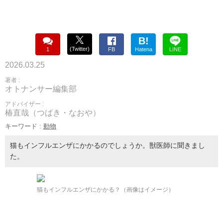
B!
(Twitter)
1
FB
Hatena
LINE
2026.03.25
著者 :
オトナンサー編集部
アドバイザー :
椿直哉（つばき・なおや）
キーワード :
動物
猫もインフルエンザにかかるのでしょうか。獣医師に聞きまし
た。
猫もインフルエンザにかかる？（画像はイメージ）