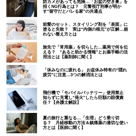
防カメがあっても危険…「お盆の空き巣」を
招くNG行為とは？ 元警視庁刑事が明か
す“留守だとバレる家”の共通点
前髪のセット、スタイリング剤を「表面」に
塗ると失敗？ 実は“内側の根元”が正解…崩
れない整え方とは
旅先で「常用薬」を切らした…薬局で何を伝
える？ “あると助かる情報”とお薬手帳の活
用法とは【薬剤師に聞く】
「休みなのに疲れる」 お盆休み特有の“隠れ
疲労”に注意…3つの解消法とは
飛行機で「モバイルバッテリー」使用禁止
知らずに充電し“発火”したら巨額の賠償責
任？【弁護士解説】
夏の旅行と重なる…「生理」どう乗り切
る？ 月経移動の方法＆鎮痛薬の適切な使い
方とは【医師に聞く】