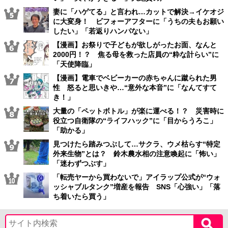
妻に「ハゲてる」と言われ…カットで解決→イケオジ
に大変身！ ビフォーアフターに「うちの夫もお願い
したい」「若返りハンパない」
【漫画】お祭りで子どもが欲しがったお面、なんと
2000円！？ 焦る母を救った店員の“粋な計らい”に
「天使降臨」
【漫画】電車でベビーカーの赤ちゃんに蹴られた男
性 怒ると思いきや…“意外な本音”に「なんてすて
き！」
大量の「ペットボトル」が楽に運べる！？ 災害時に
役立つ自衛隊の“ライフハック”に「目からうろこ」
「助かる」
見つけたら踏みつぶして…サクラ、ウメ枯らす“特定
外来生物”とは？ 鈴木農水相の注意喚起に「怖い」
「迷わずつぶす」
「転売ヤーから買わないで」アイラップ公式が“ウォ
ッシャブルタンク”増産を報告 SNS「心強い」「落
ち着いたら買う」