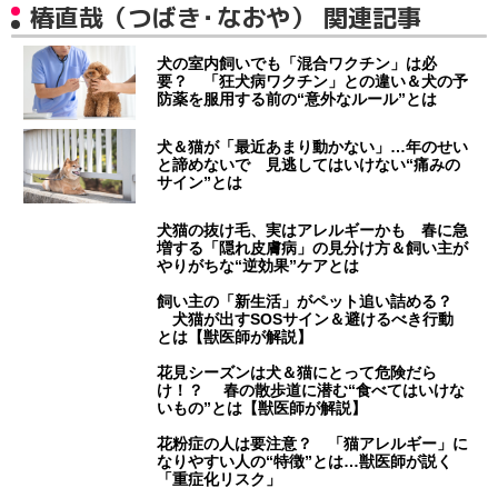
椿直哉（つばき・なおや） 関連記事
犬の室内飼いでも「混合ワクチン」は必
要？ 「狂犬病ワクチン」との違い＆犬の予
防薬を服用する前の“意外なルール”とは
犬＆猫が「最近あまり動かない」…年のせい
と諦めないで 見逃してはいけない“痛みの
サイン”とは
犬猫の抜け毛、実はアレルギーかも 春に急
増する「隠れ皮膚病」の見分け方＆飼い主が
やりがちな“逆効果”ケアとは
飼い主の「新生活」がペット追い詰める？
犬猫が出すSOSサイン＆避けるべき行動
とは【獣医師が解説】
花見シーズンは犬＆猫にとって危険だら
け！？ 春の散歩道に潜む“食べてはいけな
いもの”とは【獣医師が解説】
花粉症の人は要注意？ 「猫アレルギー」に
なりやすい人の“特徴”とは…獣医師が説く
「重症化リスク」