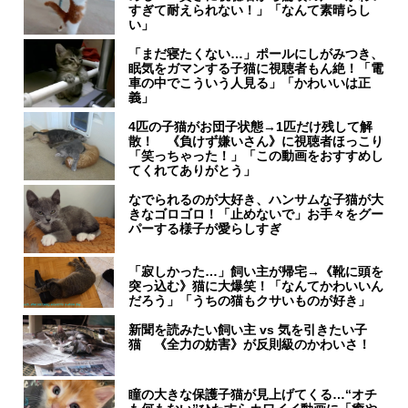
すぎて耐えられない！」「なんて素晴らし
い」
「まだ寝たくない…」ポールにしがみつき、
眠気をガマンする子猫に視聴者もん絶！「電
車の中でこういう人見る」「かわいいは正
義」
4匹の子猫がお団子状態→1匹だけ残して解
散！ 《負けず嫌いさん》に視聴者ほっこり
「笑っちゃった！」「この動画をおすすめし
てくれてありがとう」
なでられるのが大好き、ハンサムな子猫が大
きなゴロゴロ！「止めないで」お手々をグー
パーする様子が愛らしすぎ
「寂しかった…」飼い主が帰宅→《靴に頭を
突っ込む》猫に大爆笑！「なんてかわいいん
だろう」「うちの猫もクサいものが好き」
新聞を読みたい飼い主 vs 気を引きたい子
猫 《全力の妨害》が反則級のかわいさ！
瞳の大きな保護子猫が見上げてくる…“オチ