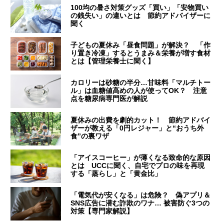
100均の暑さ対策グッズ「買い」「安物買い
の銭失い」の違いとは 節約アドバイザーに
聞く
子どもの夏休み「昼食問題」が解決？ 「作
り置き冷凍」するとうまみ＆栄養が増す食材
とは【管理栄養士に聞く】
カロリーは砂糖の半分…甘味料「マルチトー
ル」は血糖値高めの人が使ってOK？ 注意
点を糖尿病専門医が解説
夏休みの出費を劇的カット！ 節約アドバイ
ザーが教える「0円レジャー」と“おうち外
食”の裏ワザ
「アイスコーヒー」が薄くなる致命的な原因
とは UCCに聞く、自宅でプロの味を再現
する「蒸らし」と「黄金比」
「電気代が安くなる」は危険？ 偽アプリ＆
SNS広告に潜む詐欺のワナ… 被害防ぐ3つの
対策【専門家解説】