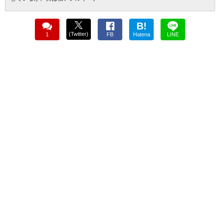
B!
(Twitter)
1
FB
Hatena
LINE