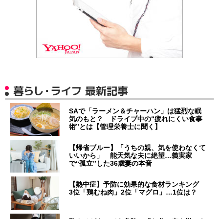
暮らし・ライフ 最新記事
SAで「ラーメン＆チャーハン」は猛烈な眠
気のもと？ ドライブ中の“疲れにくい食事
術”とは【管理栄養士に聞く】
【帰省ブルー】「うちの親、気を使わなくて
いいから」 能天気な夫に絶望…義実家
で“孤立”した36歳妻の本音
【熱中症】予防に効果的な食材ランキング
3位「鶏むね肉」2位「マグロ」…1位は？