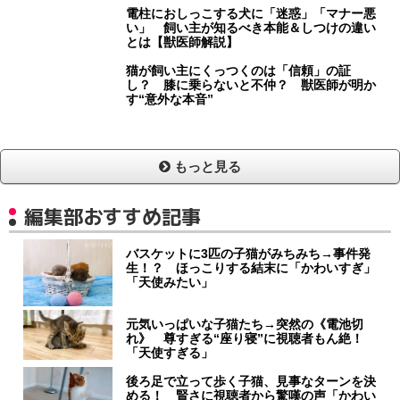
電柱におしっこする犬に「迷惑」「マナー悪
い」 飼い主が知るべき本能＆しつけの違い
とは【獣医師解説】
猫が飼い主にくっつくのは「信頼」の証
し？ 膝に乗らないと不仲？ 獣医師が明か
す“意外な本音”
もっと見る
編集部おすすめ記事
バスケットに3匹の子猫がみちみち→事件発
生！？ ほっこりする結末に「かわいすぎ」
「天使みたい」
元気いっぱいな子猫たち→突然の《電池切
れ》 尊すぎる“座り寝”に視聴者もん絶！
「天使すぎる」
後ろ足で立って歩く子猫、見事なターンを決
める！ 賢さに視聴者から驚嘆の声「かわい