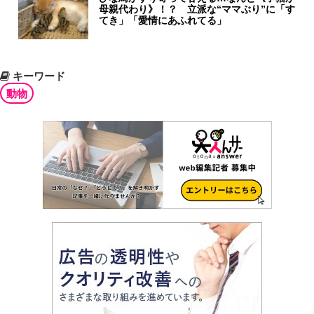
母親代わり》！？ 立派な“ママぶり”に「す
てき」「愛情にあふれてる」
キーワード
動物