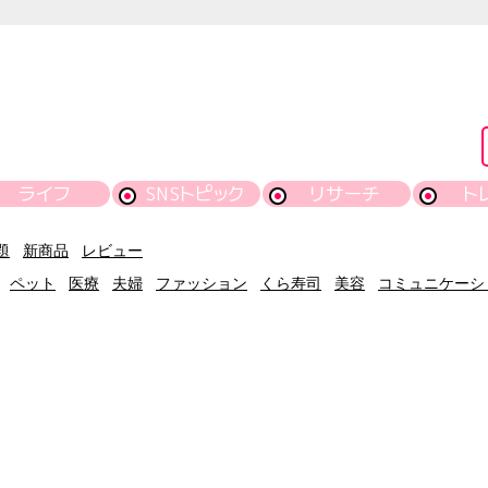
ライフ
SNSトピック
リサーチ
ト
題
新商品
レビュー
ペット
医療
夫婦
ファッション
くら寿司
美容
コミュニケーシ