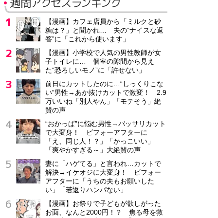
週間アクセスランキング
【漫画】カフェ店員から「ミルクと砂
糖は？」と聞かれ… 夫の“ナイスな返
答”に「これから使います」
【漫画】小学校で人気の男性教師が女
子トイレに… 個室の隙間から見え
た“恐ろしいモノ”に「許せない」
前日にカットしたのに…“しっくりこな
い”男性→あか抜けカットで激変！ 2.9
万いいね「別人やん」「モテそう」絶
賛の声
“おかっぱ”に悩む男性→バッサリカット
で大変身！ ビフォーアフターに
「え、同じ人！？」「かっこいい」
「爽やかすぎる～」大絶賛の声
妻に「ハゲてる」と言われ…カットで
解決→イケオジに大変身！ ビフォー
アフターに「うちの夫もお願いした
い」「若返りハンパない」
【漫画】お祭りで子どもが欲しがった
お面、なんと2000円！？ 焦る母を救