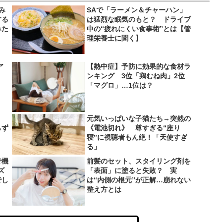
み
SAで「ラーメン＆チャーハン」
する
は猛烈な眠気のもと？ ドライブ
みた
中の“疲れにくい食事術”とは【管
理栄養士に聞く】
ア
【熱中症】予防に効果的な食材ラ
ンキング 3位「鶏むね肉」2位
「マグロ」…1位は？
、
元気いっぱいな子猫たち→突然の
らず
《電池切れ》 尊すぎる“座り
寝”に視聴者もん絶！「天使すぎ
る」
で機
前髪のセット、スタイリング剤を
ズ
「表面」に塗ると失敗？ 実
でし
は“内側の根元”が正解…崩れない
整え方とは