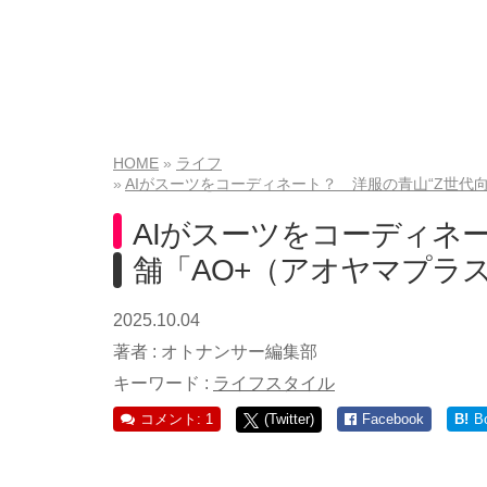
HOME
ライフ
AIがスーツをコーディネート？ 洋服の青山“Z世代
AIがスーツをコーディネー
舗「AO+（アオヤマプラ
2025.10.04
著者 :
オトナンサー編集部
キーワード :
ライフスタイル
コメント: 1
(Twitter)
Facebook
B!
B