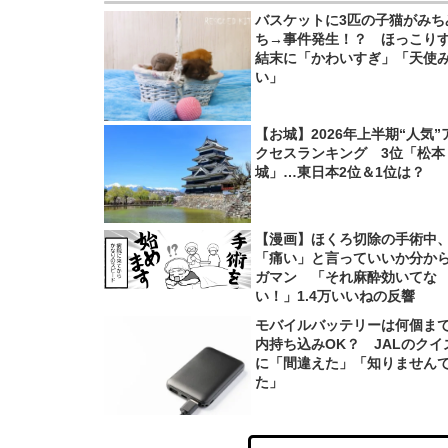
バスケットに3匹の子猫がみち
ち→事件発生！？ ほっこり
結末に「かわいすぎ」「天使
い」
【お城】2026年上半期“人気”
クセスランキング 3位「松本
城」…東日本2位＆1位は？
【漫画】ほくろ切除の手術中
「痛い」と言っていいか分か
ガマン 「それ麻酔効いてな
い！」1.4万いいねの反響
モバイルバッテリーは何個ま
内持ち込みOK？ JALのクイ
に「間違えた」「知りません
た」