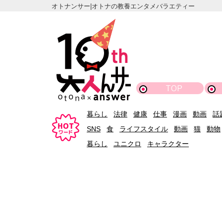
オトナンサー|オトナの教養エンタメバラエティー
TOP
暮らし
法律
健康
仕事
漫画
動画
話
SNS
食
ライフスタイル
動画
猫
動物
暮らし
ユニクロ
キャラクター