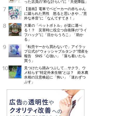
った店員の“粋な計らい”に「天使降臨」
【漫画】電車でベビーカーの赤ちゃん
に蹴られた男性 怒ると思いきや…“意
外な本音”に「なんてすてき！」
大量の「ペットボトル」が楽に運べ
る！？ 災害時に役立つ自衛隊の“ライ
フハック”に「目からうろこ」「助か
る」
「転売ヤーから買わないで」アイラッ
プ公式が“ウォッシャブルタンク”増産を
報告 SNS「心強い」「落ち着いたら
買う」
見つけたら踏みつぶして…サクラ、ウ
メ枯らす“特定外来生物”とは？ 鈴木農
水相の注意喚起に「怖い」「迷わずつ
ぶす」