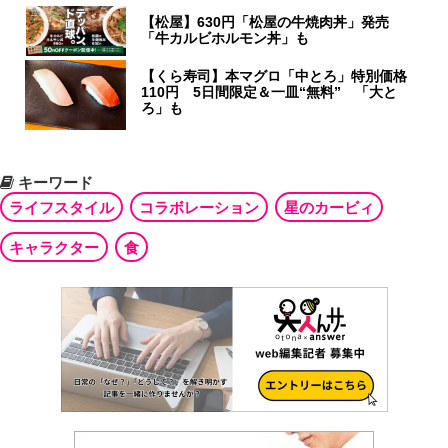
【松屋】630円「松屋の牛焼肉丼」発売
「牛カルビホルモン丼」も
【くら寿司】本マグロ「中とろ」特別価格
110円 5日間限定＆一皿“無料” 「大と
ろ」も
キーワード
ライフスタイル
コラボレーション
星のカービィ
キャラクター
食