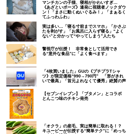
マンチカンの子猫、寝相がかわいすぎ…
《あざといポーズ》連発に視聴者ノックダウ
ン！「まさに動くぬいぐるみ！」「まぁるく
てふっわふわ」
実は多い…「寝る寸前までスマホ」「かさぶ
たを剥がす」「お風呂に入らず寝る」“よく
ない”と分かって“やってしまう”人たち
警視庁が伝授！ 非常食として活用でき
る“意外な食品”に「よく食べます」
「4枚買いました」GUの《プチプラTシャ
ツ》が限定価格“990→790円” 「形がきれ
いで最高」「首元よれなくて優秀」絶賛の声
【セブンイレブン】「ブタメン」とコラボ
とんこつ味のチキン発売
「オクラ」の産毛、実は簡単に取れる！？
キユーピーが伝授する“簡単テク”に「めっち