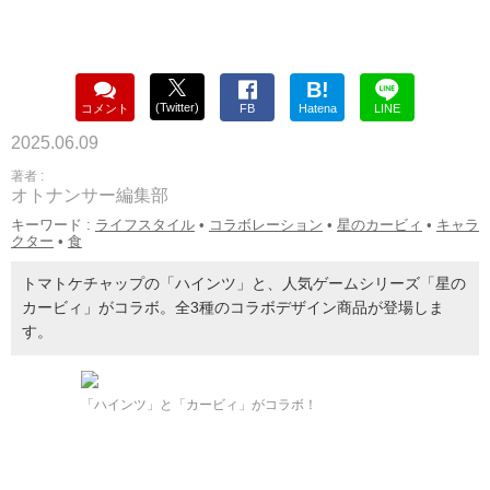
B!
(Twitter)
コメント
FB
Hatena
LINE
2025.06.09
著者 :
オトナンサー編集部
キーワード :
ライフスタイル
•
コラボレーション
•
星のカービィ
•
キャラ
クター
•
食
トマトケチャップの「ハインツ」と、人気ゲームシリーズ「星の
カービィ」がコラボ。全3種のコラボデザイン商品が登場しま
す。
「ハインツ」と「カービィ」がコラボ！