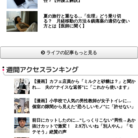
任？【弁護士解説】
夏の旅行と重なる…「生理」どう乗り切
る？ 月経移動の方法＆鎮痛薬の適切な使い
方とは【医師に聞く】
ライフの記事もっと見る
週間アクセスランキング
【漫画】カフェ店員から「ミルクと砂糖は？」と聞か
れ… 夫の“ナイスな返答”に「これから使います」
【漫画】小学校で人気の男性教師が女子トイレに…
個室の隙間から見えた“恐ろしいモノ”に「許せない」
前日にカットしたのに…“しっくりこない”男性→あか
抜けカットで激変！ 2.9万いいね「別人やん」「モ
テそう」絶賛の声