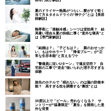
病専門医が解説】
夏のドライヤー熱風がつらい…髪がすぐ乾く
当て方＆タオルドライの“神テク”とは【美容
師解説】
熱帯夜に「接触冷感」シーツは逆効果？ 結
局暑い理由＆夏の快眠に導く“意外な寝具”と
は【専門家解説】
「結婚は？」「子どもは？」 親のおせっか
い、もはやホラー？ 「帰省ブルー」が“正
常な生存本能”と言えるワケ
「警備員に従いUターン」で違反切符？ 自
宅前の工事で“逆走”強いられた理不尽すぎる
体験
旅先のホテルで「眠れない」のは脳の防衛本
能？ 高すぎる枕を調整する“裏技”とは
35度以上で「ビール」売れなくなる？ サ
ントリーが“猛暑限定”「夏生」を開発した意
外な背景