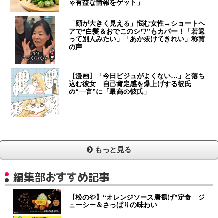
ゃ有益な情報をゲット」
「顔が大きく見える」悩む女性→ショートヘ
アで“白髪＆おでこのシワ”もカバー！「若返
って別人みたい」「あか抜けてきれい」称賛
の声
【漫画】「今日ビジュがよくない…」と落ち
込む彼女 自己肯定感を爆上げする彼氏
の“一言”に「最高の彼氏」
もっと見る
編集部おすすめ記事
【松のや】“オレンジソース唐揚げ”定食 ジ
ューシー＆さっぱりの味わい