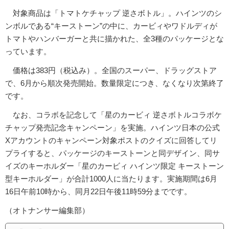
対象商品は「トマトケチャップ 逆さボトル」。ハインツのシ
ンボルである“キーストーン”の中に、カービィやワドルディが
トマトやハンバーガーと共に描かれた、全3種のパッケージとな
っています。
価格は383円（税込み）。全国のスーパー、ドラッグストア
で、6月から順次発売開始。数量限定につき、なくなり次第終了
です。
なお、コラボを記念して「星のカービィ 逆さボトルコラボケ
チャップ発売記念キャンペーン」を実施。ハインツ日本の公式
Xアカウントのキャンペーン対象ポストのクイズに回答してリ
プライすると、パッケージのキーストーンと同デザイン、同サ
イズのキーホルダー「星のカービィ ハインツ限定 キーストーン
型キーホルダー」が合計1000人に当たります。実施期間は6月
16日午前10時から、同月22日午後11時59分までです。
（オトナンサー編集部）