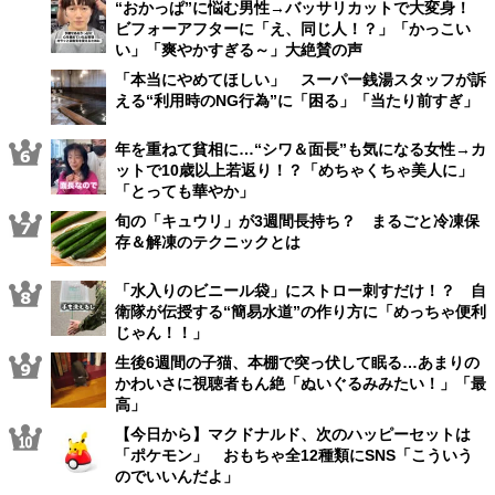
“おかっぱ”に悩む男性→バッサリカットで大変身！
ビフォーアフターに「え、同じ人！？」「かっこい
い」「爽やかすぎる～」大絶賛の声
「本当にやめてほしい」 スーパー銭湯スタッフが訴
える“利用時のNG行為”に「困る」「当たり前すぎ」
年を重ねて貧相に…“シワ＆面長”も気になる女性→カ
ットで10歳以上若返り！？「めちゃくちゃ美人に」
「とっても華やか」
旬の「キュウリ」が3週間長持ち？ まるごと冷凍保
存＆解凍のテクニックとは
「水入りのビニール袋」にストロー刺すだけ！？ 自
衛隊が伝授する“簡易水道”の作り方に「めっちゃ便利
じゃん！！」
生後6週間の子猫、本棚で突っ伏して眠る…あまりの
かわいさに視聴者もん絶「ぬいぐるみみたい！」「最
高」
【今日から】マクドナルド、次のハッピーセットは
「ポケモン」 おもちゃ全12種類にSNS「こういう
のでいいんだよ」