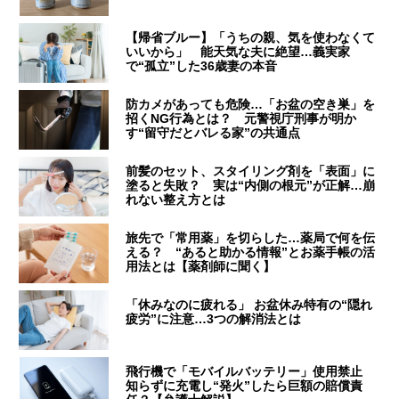
【帰省ブルー】「うちの親、気を使わなくて
いいから」 能天気な夫に絶望…義実家
で“孤立”した36歳妻の本音
防カメがあっても危険…「お盆の空き巣」を
招くNG行為とは？ 元警視庁刑事が明か
す“留守だとバレる家”の共通点
前髪のセット、スタイリング剤を「表面」に
塗ると失敗？ 実は“内側の根元”が正解…崩
れない整え方とは
旅先で「常用薬」を切らした…薬局で何を伝
える？ “あると助かる情報”とお薬手帳の活
用法とは【薬剤師に聞く】
「休みなのに疲れる」 お盆休み特有の“隠れ
疲労”に注意…3つの解消法とは
飛行機で「モバイルバッテリー」使用禁止
知らずに充電し“発火”したら巨額の賠償責