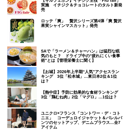
【キルフェボン】イチジク主役「FIG fair」
実施 イチジク＆チョコレートのタルト新発
売
ロッテ「爽」 贅沢シリーズ第4弾「爽 贅沢
果実シャインマスカット」発売
SAで「ラーメン＆チャーハン」は猛烈な眠
気のもと？ ドライブ中の“疲れにくい食事
術”とは【管理栄養士に聞く】
【お城】2026年上半期“人気”アクセスラン
キング 3位「松本城」…東日本2位＆1位
は？
【熱中症】予防に効果的な食材ランキング
3位「鶏むね肉」2位「マグロ」…1位は？
ユニクロ×フランス「コントワー・デ・コト
ニエ」 コーデュロイジャケット＆バレルパ
ンツのセットアップ、デニムブラウス…全7
アイテム