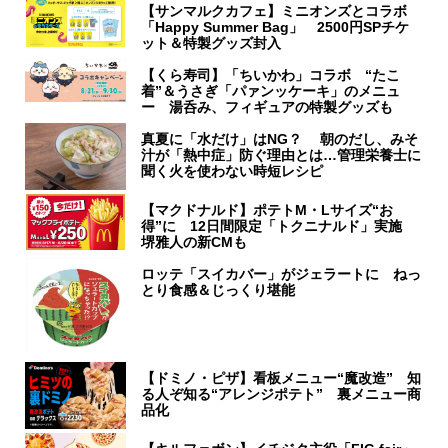
【サンマルクカフェ】ミニオンズとコラボ
「Happy Summer Bag」 2500円SPチケ
ット＆特製グッズ封入
【くら寿司】「ちいかわ」コラボ “たこ
着”＆うさぎ「パァンッケーキ」のメニュ
ー 湯呑み、フィギュアの特製グッズも
真夏に「水だけ」はNG？ 朝のだし、みそ
汁が「熱中症」防ぐ理由とは…管理栄養士に
聞く火を使わない時短レシピ
【マクドナルド】ポテトM・Lサイズ“お
得”に 12日間限定「トクニナルド」実施
堺雅人の新CMも
ロッテ「スイカバー」がジェラートに ねっ
とり食感＆じっくり堪能
【ドミノ・ピザ】看板メニュー“魔改造” 知
る人ぞ知る“アレンジポテト” 裏メニュー商
品化