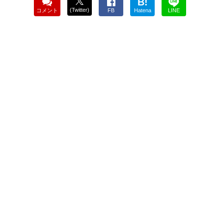
B!
(Twitter)
コメント
FB
Hatena
LINE