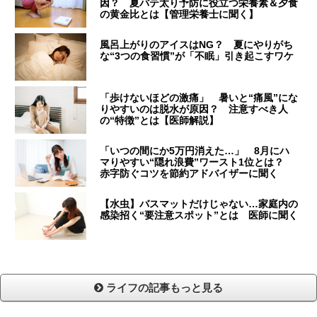
因？ 夏バテ太り予防に役立つ栄養素＆夕食
の黄金比とは【管理栄養士に聞く】
風呂上がりのアイスはNG？ 夏にやりがち
な“3つの食習慣”が「不眠」引き起こすワケ
「歩けないほどの激痛」 暑いと“痛風”にな
りやすいのは脱水が原因？ 注意すべき人
の“特徴”とは【医師解説】
「いつの間にか5万円消えた…」 8月にハ
マりやすい“隠れ浪費”ワースト1位とは？
赤字防ぐコツを節約アドバイザーに聞く
【水虫】バスマットだけじゃない…家庭内の
感染招く“要注意スポット”とは 医師に聞く
ライフの記事もっと見る