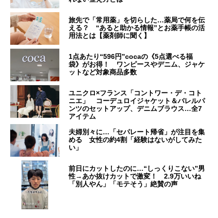
旅先で「常用薬」を切らした…薬局で何を伝
える？ “あると助かる情報”とお薬手帳の活
用法とは【薬剤師に聞く】
1点あたり“596円”cocaの《5点選べる福
袋》がお得！ ワンピースやデニム、ジャケ
ットなど対象商品多数
ユニクロ×フランス「コントワー・デ・コト
ニエ」 コーデュロイジャケット＆バレルパ
ンツのセットアップ、デニムブラウス…全7
アイテム
夫婦別々に…「セパレート帰省」が注目を集
める 女性の約4割「経験はないがしてみた
い」
前日にカットしたのに…“しっくりこない”男
性→あか抜けカットで激変！ 2.9万いいね
「別人やん」「モテそう」絶賛の声