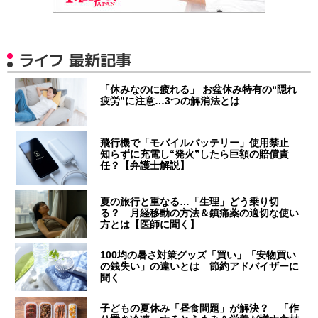
ライフ 最新記事
「休みなのに疲れる」 お盆休み特有の“隠れ
疲労”に注意…3つの解消法とは
飛行機で「モバイルバッテリー」使用禁止
知らずに充電し“発火”したら巨額の賠償責
任？【弁護士解説】
夏の旅行と重なる…「生理」どう乗り切
る？ 月経移動の方法＆鎮痛薬の適切な使い
方とは【医師に聞く】
100均の暑さ対策グッズ「買い」「安物買い
の銭失い」の違いとは 節約アドバイザーに
聞く
子どもの夏休み「昼食問題」が解決？ 「作