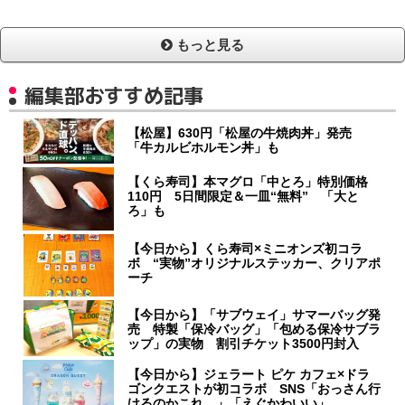
もっと見る
編集部おすすめ記事
【松屋】630円「松屋の牛焼肉丼」発売
「牛カルビホルモン丼」も
【くら寿司】本マグロ「中とろ」特別価格
110円 5日間限定＆一皿“無料” 「大と
ろ」も
【今日から】くら寿司×ミニオンズ初コラ
ボ “実物”オリジナルステッカー、クリアポ
ーチ
【今日から】「サブウェイ」サマーバッグ発
売 特製「保冷バッグ」「包める保冷サブラ
ップ」の実物 割引チケット3500円封入
【今日から】ジェラート ピケ カフェ×ドラ
ゴンクエストが初コラボ SNS「おっさん行
けるのかこれ…」「えぐかわいい」