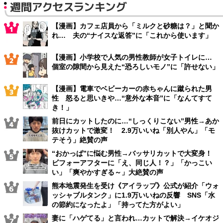
週間アクセスランキング
【漫画】カフェ店員から「ミルクと砂糖は？」と聞か
れ… 夫の“ナイスな返答”に「これから使います」
【漫画】小学校で人気の男性教師が女子トイレに…
個室の隙間から見えた“恐ろしいモノ”に「許せない」
【漫画】電車でベビーカーの赤ちゃんに蹴られた男
性 怒ると思いきや…“意外な本音”に「なんてすて
き！」
前日にカットしたのに…“しっくりこない”男性→あか
抜けカットで激変！ 2.9万いいね「別人やん」「モ
テそう」絶賛の声
“おかっぱ”に悩む男性→バッサリカットで大変身！
ビフォーアフターに「え、同じ人！？」「かっこい
い」「爽やかすぎる～」大絶賛の声
熊本地震発生を受け《アイラップ》公式が紹介「ウォ
ッシャブルタンク」に1.9万いいねの反響 SNS「水
の節約になったよ」「持ってた方がよい」
妻に「ハゲてる」と言われ…カットで解決→イケオジ