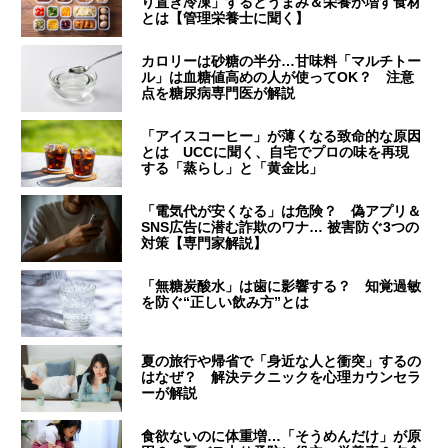
り置き冷凍」するとうまみ＆栄養が増す食材
とは【管理栄養士に聞く】
カロリーは砂糖の半分…甘味料「マルチトー
ル」は血糖値高めの人が使ってOK？ 注意
点を糖尿病専門医が解説
「アイスコーヒー」が薄くなる致命的な原因
とは UCCに聞く、自宅でプロの味を再現
する「蒸らし」と「黄金比」
「電気代が安くなる」は危険？ 偽アプリ＆
SNS広告に潜む詐欺のワナ… 被害防ぐ3つの
対策【専門家解説】
「無糖炭酸水」は歯に影響する？ 知覚過敏
を防ぐ“正しい飲み方”とは
夏の旅行や帰省で「身近な人と衝突」するの
はなぜ？ 解決テクニックを心理カウンセラ
ーが解説
食欲ないのに体重増…「そうめんだけ」が原