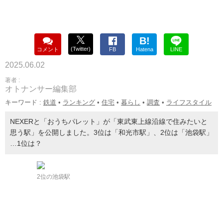
B!
(Twitter)
コメント
FB
Hatena
LINE
2025.06.02
著者 :
オトナンサー編集部
キーワード :
鉄道
•
ランキング
•
住宅
•
暮らし
•
調査
•
ライフスタイル
NEXERと「おうちパレット」が「東武東上線沿線で住みたいと
思う駅」を公開しました。3位は「和光市駅」、2位は「池袋駅」
…1位は？
2位の池袋駅