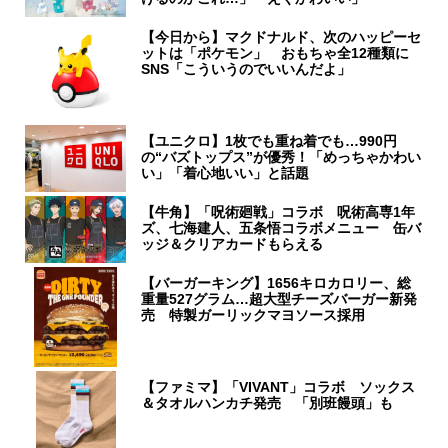
【今日から】マクドナルド、次のハッピーセ
ットは「ポケモン」 おもちゃ全12種類に
SNS「こういうのでいいんだよ」
【ユニクロ】1枚でも重ね着でも…990円
の“バズトップス”が優秀！「めっちゃかわい
い」「着心地いい」と話題
【牛角】「呪術廻戦」コラボ 呪術高専1年
ズ、七海建人、五条悟コラボメニュー 缶バ
ッジ＆クリアカードもらえる
【バーガーキング】1656キロカロリー、総
重量527グラム…超大型チーズバーガー新発
売 特製ガーリックマヨソース採用
【ファミマ】「VIVANT」コラボ ソックス
＆タオルハンカチ発売 「別班饅頭」も