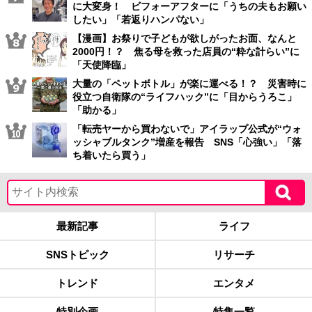
に大変身！ ビフォーアフターに「うちの夫もお願い
したい」「若返りハンパない」
【漫画】お祭りで子どもが欲しがったお面、なんと
2000円！？ 焦る母を救った店員の“粋な計らい”に
「天使降臨」
大量の「ペットボトル」が楽に運べる！？ 災害時に
役立つ自衛隊の“ライフハック”に「目からうろこ」
「助かる」
「転売ヤーから買わないで」アイラップ公式が“ウォ
ッシャブルタンク”増産を報告 SNS「心強い」「落
ち着いたら買う」
最新記事
ライフ
SNSトピック
リサーチ
トレンド
エンタメ
特別企画
特集一覧