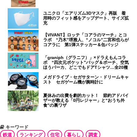
ユニクロ「エアリズム3Dマスク」再販 着
用時のフィット感をアップデート、サイズ拡
充
【VIVANT】ロッテ「コアラのマーチ」とコ
ラボ “乃木”堺雅人、“ノコル”二宮和也らが
コアラに 第1弾ステッカー＆缶バッジ
「graniph（グラニフ）」×ドラえもんコラ
ボ “四次元ポケット”バッグ＆ポーチ、空気
ほうパーカ、どこでもドアTシャツ…全20種
メガドライブ・セガサターン・ドリームキャ
スト セガゲーム機が腕時計に
夏休みの出費を劇的カット！ 節約アドバイ
ザーが教える「0円レジャー」と“おうち外
食”の裏ワザ
キーワード
鉄道
ランキング
住宅
暮らし
調査