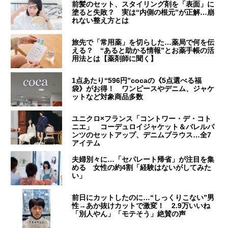
前髪のセット、スタイリング剤を「表面」に
塗ると失敗？ 実は“内側の根元”が正解…崩
れない整え方とは
旅先で「常用薬」を切らした…薬局で何を伝
える？ “あると助かる情報”とお薬手帳の活
用法とは【薬剤師に聞く】
1点あたり“596円”cocaの《5点選べる福
袋》がお得！ ワンピースやデニム、ジャケ
ットなど対象商品多数
ユニクロ×フランス「コントワー・デ・コト
ニエ」 コーデュロイジャケット＆バレルパ
ンツのセットアップ、デニムブラウス…全7
アイテム
夫婦別々に…「セパレート帰省」が注目を集
める 女性の約4割「経験はないがしてみた
い」
前日にカットしたのに…“しっくりこない”男
性→あか抜けカットで激変！ 2.9万いいね
「別人やん」「モテそう」絶賛の声