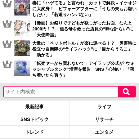
妻に「ハゲてる」と言われ…カットで解決→イケオジ
に大変身！ ビフォーアフターに「うちの夫もお願い
したい」「若返りハンパない」
【漫画】お祭りで子どもが欲しがったお面、なんと
2000円！？ 焦る母を救った店員の“粋な計らい”に
「天使降臨」
大量の「ペットボトル」が楽に運べる！？ 災害時に
役立つ自衛隊の“ライフハック”に「目からうろこ」
「助かる」
「転売ヤーから買わないで」アイラップ公式が“ウォ
ッシャブルタンク”増産を報告 SNS「心強い」「落
ち着いたら買う」
最新記事
ライフ
SNSトピック
リサーチ
トレンド
エンタメ