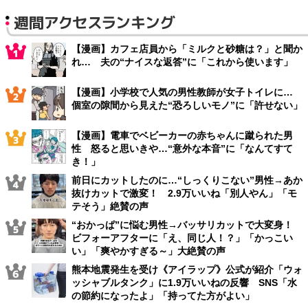
週間アクセスランキング
【漫画】カフェ店員から「ミルクと砂糖は？」と聞か
れ… 夫の“ナイスな返答”に「これから使います」
【漫画】小学校で人気の男性教師が女子トイレに…
個室の隙間から見えた“恐ろしいモノ”に「許せない」
【漫画】電車でベビーカーの赤ちゃんに蹴られた男
性 怒ると思いきや…“意外な本音”に「なんてすて
き！」
前日にカットしたのに…“しっくりこない”男性→あか
抜けカットで激変！ 2.9万いいね「別人やん」「モ
テそう」絶賛の声
“おかっぱ”に悩む男性→バッサリカットで大変身！
ビフォーアフターに「え、同じ人！？」「かっこい
い」「爽やかすぎる～」大絶賛の声
熊本地震発生を受け《アイラップ》公式が紹介「ウォ
ッシャブルタンク」に1.9万いいねの反響 SNS「水
の節約になったよ」「持ってた方がよい」