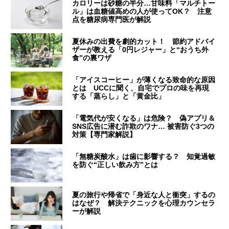
カロリーは砂糖の半分…甘味料「マルチトー
ル」は血糖値高めの人が使ってOK？ 注意
点を糖尿病専門医が解説
夏休みの出費を劇的カット！ 節約アドバイ
ザーが教える「0円レジャー」と“おうち外
食”の裏ワザ
「アイスコーヒー」が薄くなる致命的な原因
とは UCCに聞く、自宅でプロの味を再現
する「蒸らし」と「黄金比」
「電気代が安くなる」は危険？ 偽アプリ＆
SNS広告に潜む詐欺のワナ… 被害防ぐ3つの
対策【専門家解説】
「無糖炭酸水」は歯に影響する？ 知覚過敏
を防ぐ“正しい飲み方”とは
夏の旅行や帰省で「身近な人と衝突」するの
はなぜ？ 解決テクニックを心理カウンセラ
ーが解説