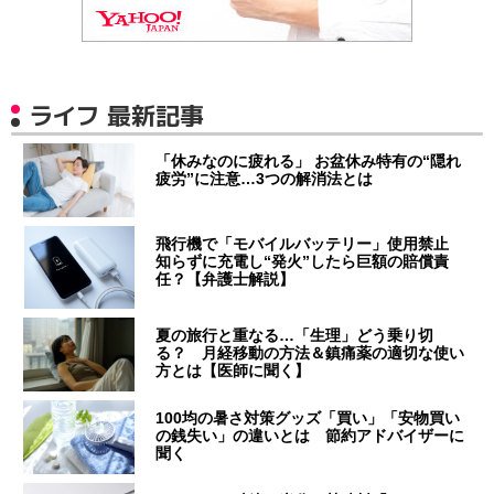
ライフ 最新記事
「休みなのに疲れる」 お盆休み特有の“隠れ
疲労”に注意…3つの解消法とは
飛行機で「モバイルバッテリー」使用禁止
知らずに充電し“発火”したら巨額の賠償責
任？【弁護士解説】
夏の旅行と重なる…「生理」どう乗り切
る？ 月経移動の方法＆鎮痛薬の適切な使い
方とは【医師に聞く】
100均の暑さ対策グッズ「買い」「安物買い
の銭失い」の違いとは 節約アドバイザーに
聞く