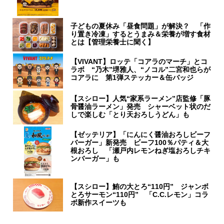
子どもの夏休み「昼食問題」が解決？ 「作
り置き冷凍」するとうまみ＆栄養が増す食材
とは【管理栄養士に聞く】
【VIVANT】ロッテ「コアラのマーチ」とコ
ラボ “乃木”堺雅人、“ノコル”二宮和也らが
コアラに 第1弾ステッカー＆缶バッジ
【スシロー】人気“家系ラーメン”店監修「豚
骨醤油ラーメン」発売 シャーベット状のだ
しで楽しむ「とり天おろしうどん」も
【ゼッテリア】「にんにく醤油おろしビーフ
バーガー」新発売 ビーフ100％パティ＆大
根おろし 「瀬戸内レモンねぎ塩おろしチキ
ンバーガー」も
【スシロー】鮪の大とろ“110円” ジャンボ
とろサーモン“110円” 「C.C.レモン」コラ
ボ新作スイーツも