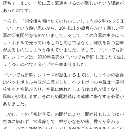
落ちてしまい、一般に広く流通させるのが難しいという課題が
あったのです。
一方で、『開栓後も開けたてのおいしいしょうゆを味わってほ
しい』という熱い思いから、10年以上の歳月をかけて新しい容
器の研究開発を進めていました。そして、この容器の中身はペ
ットボトルで売っているものと同じではなく、鮮度を保つ意味
があるものにしようと考えていました。そして、『いつでも新
鮮』シリーズは、2010年発売の『いつでも新鮮 しぼりたて生し
ょうゆ』のパウチタイプから始まりました。
『いつでも新鮮』シリーズが誕生するまでは、しょうゆの容器
はペットボトルや瓶が主流でした。ペットボトルや瓶は一度開
栓すると空気が入り、空気に触れたしょうゆは色が濃くなり、
風味が劣化します。そのため開栓後は冷蔵庫に保存する必要が
ありました。
しかし、この『密封容器』の開発により、開栓後もしょうゆが
空気に触れず、常温保存で、鮮やかな色や味、香りが変わら
ず、いつでも新鮮でおいしく召しあがることができるようにな