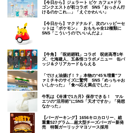
【今日から】ジェラート ピケ カフェ×ドラ
ゴンクエストが初コラボ SNS「おっさん行
けるのかこれ…」「えぐかわいい」
【今日から】マクドナルド、次のハッピーセ
ットは「ポケモン」 おもちゃ全12種類に
SNS「こういうのでいいんだよ」
【牛角】「呪術廻戦」コラボ 呪術高専1年
ズ、七海建人、五条悟コラボメニュー 缶バ
ッジ＆クリアカードもらえる
「でけぇ油揚げ！？」本物の“45％増量”フ
ァミチキのサイズに驚愕 SNS「めっちゃお
いしかった」「食べ応え満点でした」
牛乳は《冷凍で1カ月》保存できる！ マル
エツの“活用術”にSNS「天才ですか」「発想
なかった」
【バーガーキング】1656キロカロリー、総
重量527グラム…超大型チーズバーガー新発
売 特製ガーリックマヨソース採用