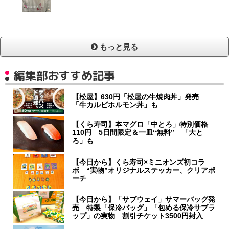
もっと見る
編集部おすすめ記事
【松屋】630円「松屋の牛焼肉丼」発売
「牛カルビホルモン丼」も
【くら寿司】本マグロ「中とろ」特別価格
110円 5日間限定＆一皿“無料” 「大と
ろ」も
【今日から】くら寿司×ミニオンズ初コラ
ボ “実物”オリジナルステッカー、クリアポ
ーチ
【今日から】「サブウェイ」サマーバッグ発
売 特製「保冷バッグ」「包める保冷サブラ
ップ」の実物 割引チケット3500円封入