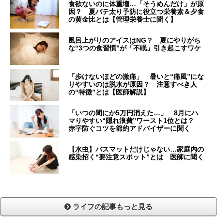
食欲ないのに体重増…「そうめんだけ」が原
因？ 夏バテ太り予防に役立つ栄養素＆夕食
の黄金比とは【管理栄養士に聞く】
風呂上がりのアイスはNG？ 夏にやりがち
な“3つの食習慣”が「不眠」引き起こすワケ
「歩けないほどの激痛」 暑いと“痛風”にな
りやすいのは脱水が原因？ 注意すべき人
の“特徴”とは【医師解説】
「いつの間にか5万円消えた…」 8月にハ
マりやすい“隠れ浪費”ワースト1位とは？
赤字防ぐコツを節約アドバイザーに聞く
【水虫】バスマットだけじゃない…家庭内の
感染招く“要注意スポット”とは 医師に聞く
ライフの記事もっと見る