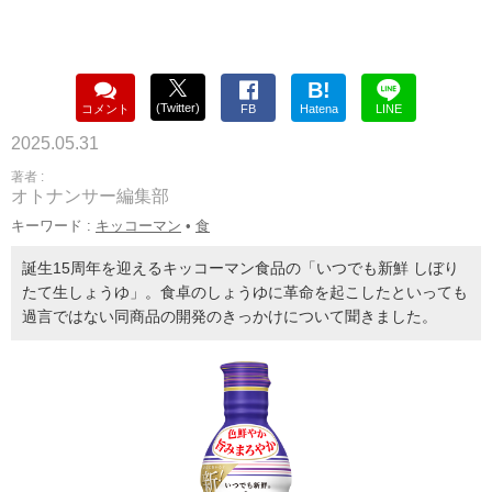
B!
(Twitter)
コメント
FB
Hatena
LINE
2025.05.31
著者 :
オトナンサー編集部
キーワード :
キッコーマン
•
食
誕生15周年を迎えるキッコーマン食品の「いつでも新鮮 しぼり
たて生しょうゆ」。食卓のしょうゆに革命を起こしたといっても
過言ではない同商品の開発のきっかけについて聞きました。