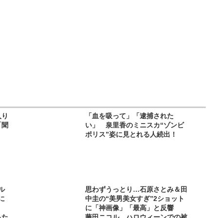
入り
「血を吸って」「逮捕された
「聞
い」 泉里香のミニスカ“ゾンビ
ポリス”姿に見とれる人続出！
ル
思わずうっとり…石原さとみ＆田
に
中圭の“美男美女すぎ”2ショット
に「神画像」「最高」と反響
った
藤田ニコル、ハロウィーンでの被