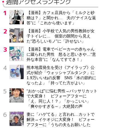
週間アクセスランキング
【漫画】カフェ店員から「ミルクと砂
糖は？」と聞かれ… 夫の“ナイスな返
答”に「これから使います」
【漫画】小学校で人気の男性教師が女
子トイレに… 個室の隙間から見え
た“恐ろしいモノ”に「許せない」
【漫画】電車でベビーカーの赤ちゃん
に蹴られた男性 怒ると思いきや…“意
外な本音”に「なんてすてき！」
熊本地震発生を受け《アイラップ》公
式が紹介「ウォッシャブルタンク」に
1.9万いいねの反響 SNS「水の節約に
なったよ」「持ってた方がよい」
“おかっぱ”に悩む男性→バッサリカット
で大変身！ ビフォーアフターに
「え、同じ人！？」「かっこいい」
「爽やかすぎる～」大絶賛の声
妻に「ハゲてる」と言われ…カットで
解決→イケオジに大変身！ ビフォー
アフターに「うちの夫もお願いした