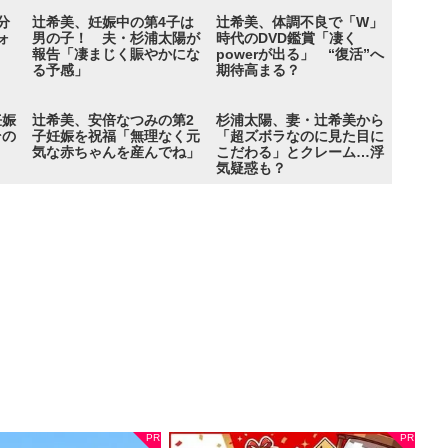
分
辻希美、妊娠中の第4子は
辻希美、体調不良で「W」
ォ
男の子！ 夫・杉浦太陽が
時代のDVD鑑賞「凄く
報告「凄まじく賑やかにな
powerが出る」 “復活”へ
る予感」
期待高まる？
妊娠
辻希美、安倍なつみの第2
杉浦太陽、妻・辻希美から
その
子妊娠を祝福「無理なく元
「超ズボラなのに見た目に
気な赤ちゃんを産んでね」
こだわる」とクレーム…浮
気疑惑も？