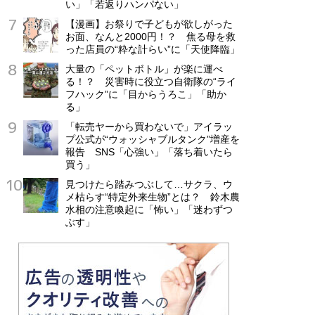
い」「若返りハンパない」
【漫画】お祭りで子どもが欲しがった
お面、なんと2000円！？ 焦る母を救
った店員の“粋な計らい”に「天使降臨」
大量の「ペットボトル」が楽に運べ
る！？ 災害時に役立つ自衛隊の“ライ
フハック”に「目からうろこ」「助か
る」
「転売ヤーから買わないで」アイラッ
プ公式が“ウォッシャブルタンク”増産を
報告 SNS「心強い」「落ち着いたら
買う」
見つけたら踏みつぶして…サクラ、ウ
メ枯らす“特定外来生物”とは？ 鈴木農
水相の注意喚起に「怖い」「迷わずつ
ぶす」