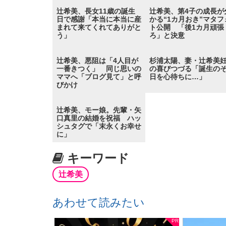
辻希美、長女11歳の誕生
辻希美、第4子の成長が
日で感謝「本当に本当に産
かる“1カ月おき”マタフ
まれて来てくれてありがと
ト公開 「後1カ月頑張
う」
ろ」と決意
辻希美、悪阻は「4人目が
杉浦太陽、妻・辻希美
一番きつく」 同じ思いの
の喜びつづる「誕生の
ママへ「ブログ見て」と呼
日を心待ちに…」
びかけ
辻希美、モー娘。先輩・矢
口真里の結婚を祝福 ハッ
シュタグで「末永くお幸せ
に」
キーワード
辻希美
あわせて読みたい