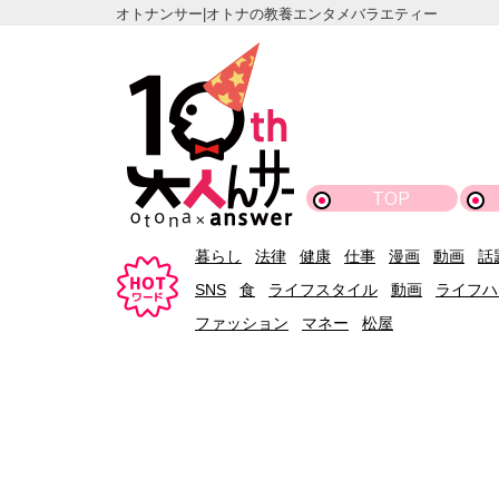
オトナンサー|オトナの教養エンタメバラエティー
TOP
暮らし
法律
健康
仕事
漫画
動画
話
SNS
食
ライフスタイル
動画
ライフハ
ファッション
マネー
松屋