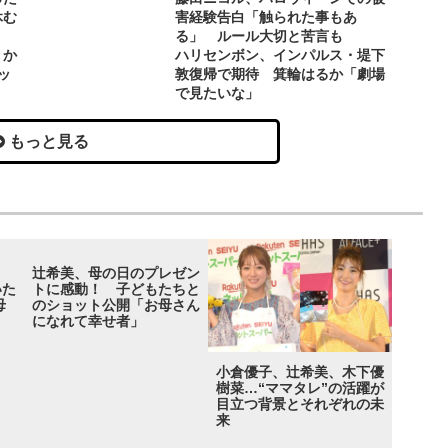
休む
害経験告白「触られた事もあ
る」 ルール大切と苦言も
りか
ハリセンボン、インパルス・堤下
ッ
敦復帰で期待 箕輪はるか「劇場
で見たいな」
もっと見る
・
辻希美、母の日のプレゼン
いた
トに感動！ 子どもたちと
母
のショット公開「お母さん
になれて幸せ者」
小倉優子、辻希美、木下優
樹菜…“ママタレ”の活躍が
目立つ背景とそれぞれの未
来