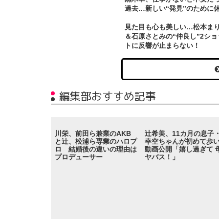
過去…新しい“発見”のために
見た目も心も美しい…松本ま
＆石原さとみの“仲良し”2ショ
トに反響が止まらない！
編集部おすすめ記事
川栄、前田ら兼業のAKB
辻希美、11カ月の息子
と辻、松浦ら専業のハロプ
幸空ちゃんが初めて歩
ロ 結婚後の違いの理由は
動画公開「嬉し過ぎて 
プロデューサー
ヤバス！」