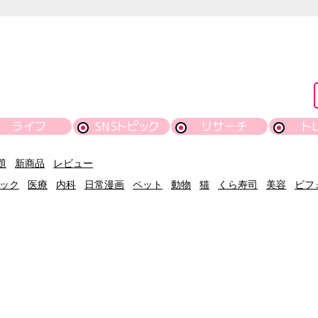
ライフ
SNSトピック
リサーチ
ト
題
新商品
レビュー
ック
医療
内科
日常漫画
ペット
動物
猫
くら寿司
美容
ビフ