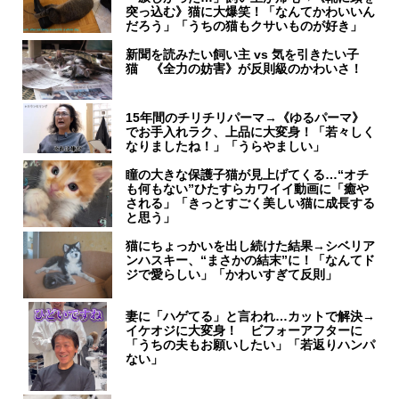
突っ込む》猫に大爆笑！「なんてかわいいん
だろう」「うちの猫もクサいものが好き」
新聞を読みたい飼い主 vs 気を引きたい子
猫 《全力の妨害》が反則級のかわいさ！
15年間のチリチリパーマ→《ゆるパーマ》
でお手入れラク、上品に大変身！「若々しく
なりましたね！」「うらやましい」
瞳の大きな保護子猫が見上げてくる…“オチ
も何もない”ひたすらカワイイ動画に「癒や
される」「きっとすごく美しい猫に成長する
と思う」
猫にちょっかいを出し続けた結果→シベリア
ンハスキー、“まさかの結末”に！「なんてド
ジで愛らしい」「かわいすぎて反則」
妻に「ハゲてる」と言われ…カットで解決→
イケオジに大変身！ ビフォーアフターに
「うちの夫もお願いしたい」「若返りハンパ
ない」