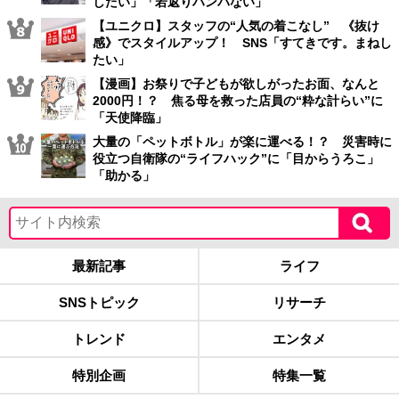
したい」「若返りハンパない」
【ユニクロ】スタッフの“人気の着こなし” 《抜け
感》でスタイルアップ！ SNS「すてきです。まねし
たい」
【漫画】お祭りで子どもが欲しがったお面、なんと
2000円！？ 焦る母を救った店員の“粋な計らい”に
「天使降臨」
大量の「ペットボトル」が楽に運べる！？ 災害時に
役立つ自衛隊の“ライフハック”に「目からうろこ」
「助かる」
最新記事
ライフ
SNSトピック
リサーチ
トレンド
エンタメ
特別企画
特集一覧