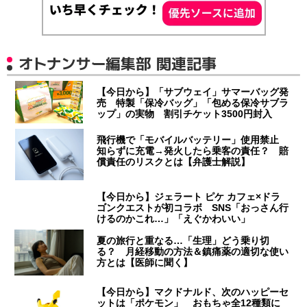
オトナンサー編集部 関連記事
【今日から】「サブウェイ」サマーバッグ発
売 特製「保冷バッグ」「包める保冷サブラ
ップ」の実物 割引チケット3500円封入
飛行機で「モバイルバッテリー」使用禁止
知らずに充電→発火したら乗客の責任？ 賠
償責任のリスクとは【弁護士解説】
【今日から】ジェラート ピケ カフェ×ドラ
ゴンクエストが初コラボ SNS「おっさん行
けるのかこれ…」「えぐかわいい」
夏の旅行と重なる…「生理」どう乗り切
る？ 月経移動の方法＆鎮痛薬の適切な使い
方とは【医師に聞く】
【今日から】マクドナルド、次のハッピーセ
ットは「ポケモン」 おもちゃ全12種類に