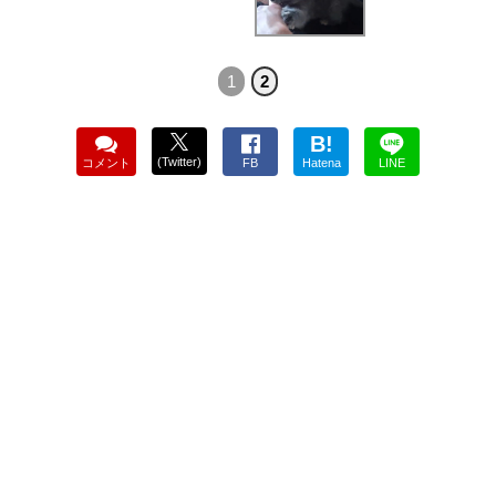
1
2
B!
(Twitter)
コメント
FB
Hatena
LINE