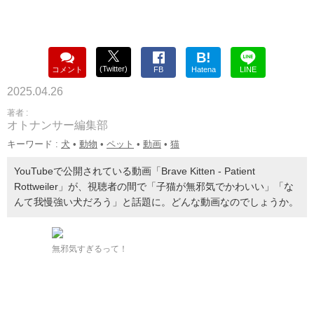
B!
(Twitter)
コメント
FB
Hatena
LINE
2025.04.26
著者 :
オトナンサー編集部
キーワード :
犬
•
動物
•
ペット
•
動画
•
猫
YouTubeで公開されている動画「Brave Kitten - Patient
Rottweiler」が、視聴者の間で「子猫が無邪気でかわいい」「な
んて我慢強い犬だろう」と話題に。どんな動画なのでしょうか。
無邪気すぎるって！