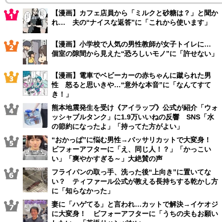
【漫画】カフェ店員から「ミルクと砂糖は？」と聞か
れ… 夫の“ナイスな返答”に「これから使います」
【漫画】小学校で人気の男性教師が女子トイレに…
個室の隙間から見えた“恐ろしいモノ”に「許せない」
【漫画】電車でベビーカーの赤ちゃんに蹴られた男
性 怒ると思いきや…“意外な本音”に「なんてすて
き！」
熊本地震発生を受け《アイラップ》公式が紹介「ウォ
ッシャブルタンク」に1.9万いいねの反響 SNS「水
の節約になったよ」「持ってた方がよい」
“おかっぱ”に悩む男性→バッサリカットで大変身！
ビフォーアフターに「え、同じ人！？」「かっこい
い」「爽やかすぎる～」大絶賛の声
フライパンの取っ手、洗った後“上向き”に置いてな
い？ ティファール公式が教える長持ちする乾かし方
に「知らなかった」
妻に「ハゲてる」と言われ…カットで解決→イケオジ
に大変身！ ビフォーアフターに「うちの夫もお願い