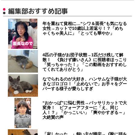
編集部おすすめ記事
年を重ねて貧相に…“シワ＆面長”も気になる
女性→カットで10歳以上若返り！？「めち
ゃくちゃ美人に」「とっても華やか」
4匹の子猫がお団子状態→1匹だけ残して解
散！ 《負けず嫌いさん》に視聴者ほっこり
「笑っちゃった！」「この動画をおすすめし
てくれてありがとう」
なでられるのが大好き、ハンサムな子猫が大
きなゴロゴロ！「止めないで」お手々をグー
パーする様子が愛らしすぎ
“おかっぱ”に悩む男性→バッサリカットで大
変身！ ビフォーアフターに「え、同じ
人！？」「かっこいい」「爽やかすぎる～」
大絶賛の声
「寂しかった…」飼い主が帰宅→《靴に頭を