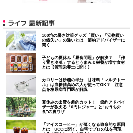
ライフ 最新記事
100均の暑さ対策グッズ「買い」「安物買い
の銭失い」の違いとは 節約アドバイザーに
聞く
子どもの夏休み「昼食問題」が解決？ 「作
り置き冷凍」するとうまみ＆栄養が増す食材
とは【管理栄養士に聞く】
カロリーは砂糖の半分…甘味料「マルチトー
ル」は血糖値高めの人が使ってOK？ 注意
点を糖尿病専門医が解説
夏休みの出費を劇的カット！ 節約アドバイ
ザーが教える「0円レジャー」と“おうち外
食”の裏ワザ
「アイスコーヒー」が薄くなる致命的な原因
とは UCCに聞く、自宅でプロの味を再現