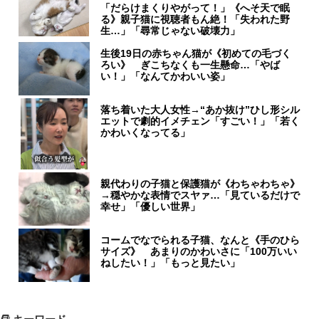
「だらけまくりやがって！」《へそ天で眠
る》親子猫に視聴者もん絶！「失われた野
生…」「尋常じゃない破壊力」
生後19日の赤ちゃん猫が《初めての毛づく
ろい》 ぎこちなくも一生懸命…「やば
い！」「なんてかわいい姿」
落ち着いた大人女性→“あか抜け”ひし形シル
エットで劇的イメチェン「すごい！」「若く
かわいくなってる」
親代わりの子猫と保護猫が《わちゃわちゃ》
→穏やかな表情でスヤァ…「見ているだけで
幸せ」「優しい世界」
コームでなでられる子猫、なんと《手のひら
サイズ》 あまりのかわいさに「100万いい
ねしたい！」「もっと見たい」