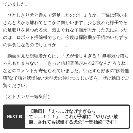
ていました。
ひとしきり犬と遊んで満足したのでしょうか。子猫は飼い主
さんと犬から離れてどこかに向かいます。少し疲れた様子でそ
の足取りを見つめる犬。気まぐれな子猫が向かった先にあった
のは、ロボット掃除機でした。今度は掃除機が子猫のいたずら
の餌食になるのでしょうか……。
動画を見た視聴者からは、「犬が優しすぎる！ 無邪気な猫ち
ゃんもたまらない」「きっと信頼関係がある2匹なんだろうね」
などのコメントが寄せられていました。いたずら好きの“傍若無
猫”な子猫と我慢強い大型犬の仲むつまじい姿を、ぜひ動画でご
覧ください。
（オトナンサー編集部）
【動画】「えっ…けなげすぎるっ
て……！！！」 これが子猫に「やりたい放
NEXT
題」されても我慢する犬の“一部始終”です！