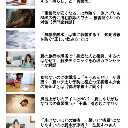
する「蒸らし」と「黄金比」
「電気代が安くなる」は危険？ 偽アプリ＆
SNS広告に潜む詐欺のワナ… 被害防ぐ3つの
対策【専門家解説】
「無糖炭酸水」は歯に影響する？ 知覚過敏
を防ぐ“正しい飲み方”とは
夏の旅行や帰省で「身近な人と衝突」するの
はなぜ？ 解決テクニックを心理カウンセラ
ーが解説
食欲ないのに体重増…「そうめんだけ」が原
因？ 夏バテ太り予防に役立つ栄養素＆夕食
の黄金比とは【管理栄養士に聞く】
風呂上がりのアイスはNG？ 夏にやりがち
な“3つの食習慣”が「不眠」引き起こすワケ
「歩けないほどの激痛」 暑いと“痛風”にな
りやすいのは脱水が原因？ 注意すべき人