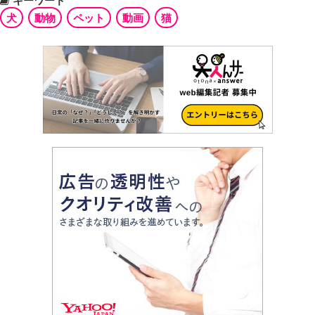
キーワード
犬
動物
ペット
動画
猫