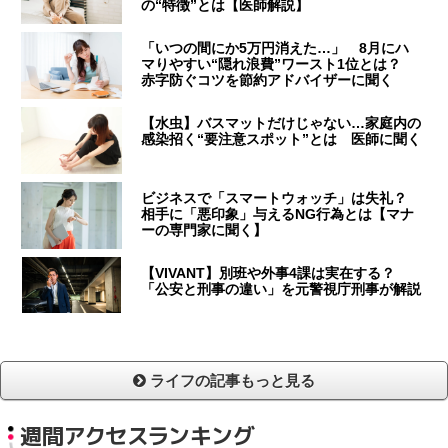
の“特徴”とは【医師解説】
「いつの間にか5万円消えた…」 8月にハ
マりやすい“隠れ浪費”ワースト1位とは？
赤字防ぐコツを節約アドバイザーに聞く
【水虫】バスマットだけじゃない…家庭内の
感染招く“要注意スポット”とは 医師に聞く
ビジネスで「スマートウォッチ」は失礼？
相手に「悪印象」与えるNG行為とは【マナ
ーの専門家に聞く】
【VIVANT】別班や外事4課は実在する？
「公安と刑事の違い」を元警視庁刑事が解説
ライフの記事もっと見る
週間アクセスランキング