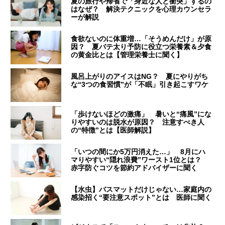
夏の旅行や帰省で「身近な人と衝突」するの
はなぜ？ 解決テクニックを心理カウンセラ
ーが解説
食欲ないのに体重増…「そうめんだけ」が原
因？ 夏バテ太り予防に役立つ栄養素＆夕食
の黄金比とは【管理栄養士に聞く】
風呂上がりのアイスはNG？ 夏にやりがち
な“3つの食習慣”が「不眠」引き起こすワケ
「歩けないほどの激痛」 暑いと“痛風”にな
りやすいのは脱水が原因？ 注意すべき人
の“特徴”とは【医師解説】
「いつの間にか5万円消えた…」 8月にハ
マりやすい“隠れ浪費”ワースト1位とは？
赤字防ぐコツを節約アドバイザーに聞く
【水虫】バスマットだけじゃない…家庭内の
感染招く“要注意スポット”とは 医師に聞く