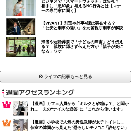
ビジネスで「スマートウォッチ」は失礼？
相手に「悪印象」与えるNG行為とは【マナ
ーの専門家に聞く】
【VIVANT】別班や外事4課は実在する？
「公安と刑事の違い」を元警視庁刑事が解説
帰省や冠婚葬祭で「子どもの障害」どう伝え
る？ 親族に隠さず伝えた方が「親子が楽に
なる」ワケ
ライフの記事もっと見る
週間アクセスランキング
【漫画】カフェ店員から「ミルクと砂糖は？」と聞か
れ… 夫の“ナイスな返答”に「これから使います」
【漫画】小学校で人気の男性教師が女子トイレに…
個室の隙間から見えた“恐ろしいモノ”に「許せない」