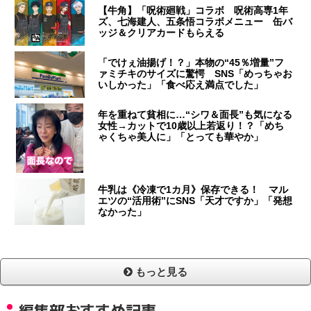
【牛角】「呪術廻戦」コラボ 呪術高専1年
ズ、七海建人、五条悟コラボメニュー 缶バ
ッジ＆クリアカードもらえる
「でけぇ油揚げ！？」本物の“45％増量”フ
ァミチキのサイズに驚愕 SNS「めっちゃお
いしかった」「食べ応え満点でした」
年を重ねて貧相に…“シワ＆面長”も気になる
女性→カットで10歳以上若返り！？「めち
ゃくちゃ美人に」「とっても華やか」
牛乳は《冷凍で1カ月》保存できる！ マル
エツの“活用術”にSNS「天才ですか」「発想
なかった」
もっと見る
編集部おすすめ記事