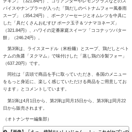
チキン」（321.84円）、コリアンダーやレモングラスなどのス
パイスやナンプラーが入った「鶏だしのベトナムフォー風春雨
スープ」（354.24円）、ポークソーセージとオムレツを中具に
した「具だくさんおむすび ポーク玉子＆ツナマヨネーズ」
（321.84円）、ハワイの定番家庭スイーツ「ココナッツバター
餅」（246.24円）。
第3弾は、ライスヌードル（米粉麺）とスープ、鶏だしとベト
ナムの魚醤「ヌクマム」で味付けした「蒸し鶏の冷製フォー」
（637.20円）です。
同社は「店頭で商品を手に取っていただき、各国のメニュー
をもっと身近に、楽しく感じていただける商品をご用意してお
ります」とコメントしています。
第1弾は4月1日から、第2弾は同月15日から、第3弾は同月22
日から販売されます。
（オトナンサー編集部）
【画像】「えっ…絶対おいしいじゃん…！」 これがセブンの