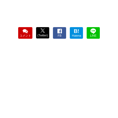
B!
(Twitter)
コメント
FB
Hatena
LINE