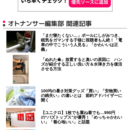
オトナンサー編集部 関連記事
「まだ寝たくない…」ポールにしがみつき、
眠気をガマンする子猫に視聴者もん絶！「電
車の中でこういう人見る」「かわいいは正
義」
「ぬれた傘」放置すると臭いの原因に ハン
ズが紹介する正しい洗い方＆水弾き力を復活
させる方法
100均の暑さ対策グッズ「買い」「安物買い
の銭失い」の違いとは 節約アドバイザーに
聞く
【ユニクロ】1枚でも重ね着でも…990円
の“バズトップス”が優秀！「めっちゃかわい
い」「着心地いい」と話題