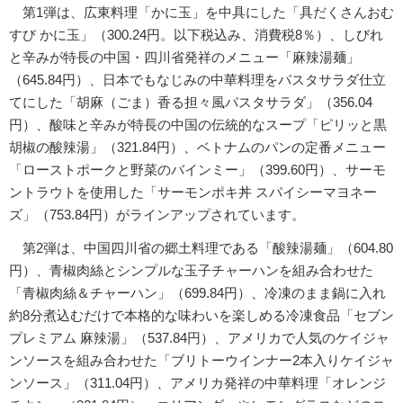
第1弾は、広東料理「かに玉」を中具にした「具だくさんおむ
すび かに玉」（300.24円。以下税込み、消費税8％）、しびれ
と辛みが特長の中国・四川省発祥のメニュー「麻辣湯麺」
（645.84円）、日本でもなじみの中華料理をパスタサラダ仕立
てにした「胡麻（ごま）香る担々風パスタサラダ」（356.04
円）、酸味と辛みが特長の中国の伝統的なスープ「ピリッと黒
胡椒の酸辣湯」（321.84円）、ベトナムのパンの定番メニュー
「ローストポークと野菜のバインミー」（399.60円）、サーモ
ントラウトを使用した「サーモンポキ丼 スパイシーマヨネー
ズ」（753.84円）がラインアップされています。
第2弾は、中国四川省の郷土料理である「酸辣湯麺」（604.80
円）、青椒肉絲とシンプルな玉子チャーハンを組み合わせた
「青椒肉絲＆チャーハン」（699.84円）、冷凍のまま鍋に入れ
約8分煮込むだけで本格的な味わいを楽しめる冷凍食品「セブン
プレミアム 麻辣湯」（537.84円）、アメリカで人気のケイジャ
ンソースを組み合わせた「ブリトーウインナー2本入りケイジャ
ンソース」（311.04円）、アメリカ発祥の中華料理「オレンジ