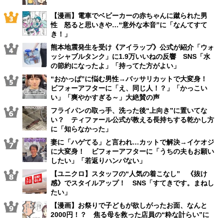
【漫画】電車でベビーカーの赤ちゃんに蹴られた男
性 怒ると思いきや…“意外な本音”に「なんてすて
き！」
熊本地震発生を受け《アイラップ》公式が紹介「ウォ
ッシャブルタンク」に1.9万いいねの反響 SNS「水
の節約になったよ」「持ってた方がよい」
“おかっぱ”に悩む男性→バッサリカットで大変身！
ビフォーアフターに「え、同じ人！？」「かっこい
い」「爽やかすぎる～」大絶賛の声
フライパンの取っ手、洗った後“上向き”に置いてな
い？ ティファール公式が教える長持ちする乾かし方
に「知らなかった」
妻に「ハゲてる」と言われ…カットで解決→イケオジ
に大変身！ ビフォーアフターに「うちの夫もお願い
したい」「若返りハンパない」
【ユニクロ】スタッフの“人気の着こなし” 《抜け
感》でスタイルアップ！ SNS「すてきです。まねし
たい」
【漫画】お祭りで子どもが欲しがったお面、なんと
2000円！？ 焦る母を救った店員の“粋な計らい”に