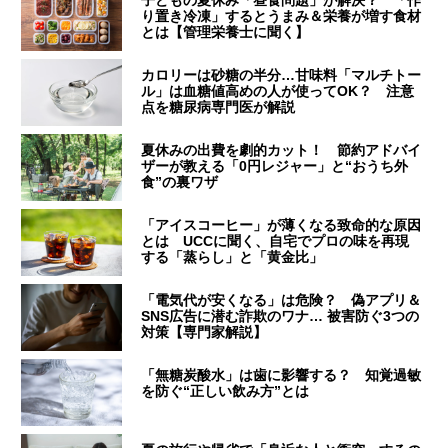
り置き冷凍」するとうまみ＆栄養が増す食材
とは【管理栄養士に聞く】
カロリーは砂糖の半分…甘味料「マルチトー
ル」は血糖値高めの人が使ってOK？ 注意
点を糖尿病専門医が解説
夏休みの出費を劇的カット！ 節約アドバイ
ザーが教える「0円レジャー」と“おうち外
食”の裏ワザ
「アイスコーヒー」が薄くなる致命的な原因
とは UCCに聞く、自宅でプロの味を再現
する「蒸らし」と「黄金比」
「電気代が安くなる」は危険？ 偽アプリ＆
SNS広告に潜む詐欺のワナ… 被害防ぐ3つの
対策【専門家解説】
「無糖炭酸水」は歯に影響する？ 知覚過敏
を防ぐ“正しい飲み方”とは