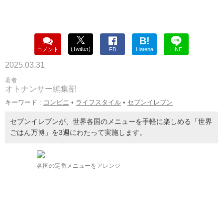
B!
(Twitter)
コメント
FB
Hatena
LINE
2025.03.31
著者 :
オトナンサー編集部
キーワード :
コンビニ
•
ライフスタイル
•
セブンイレブン
セブンイレブンが、世界各国のメニューを手軽に楽しめる「世界
ごはん万博」を3週にわたって実施します。
各国の定番メニューをアレンジ