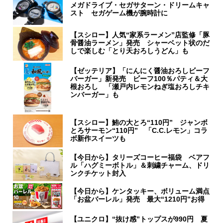
メガドライブ・セガサターン・ドリームキャ
スト セガゲーム機が腕時計に
【スシロー】人気“家系ラーメン”店監修「豚
骨醤油ラーメン」発売 シャーベット状のだ
しで楽しむ「とり天おろしうどん」も
【ゼッテリア】「にんにく醤油おろしビーフ
バーガー」新発売 ビーフ100％パティ＆大
根おろし 「瀬戸内レモンねぎ塩おろしチキ
ンバーガー」も
【スシロー】鮪の大とろ“110円” ジャンボ
とろサーモン“110円” 「C.C.レモン」コラ
ボ新作スイーツも
【今日から】タリーズコーヒー福袋 ベアフ
ル「ハグミーボトル」＆刺繍チャーム、ドリ
ンクチケット封入
【今日から】ケンタッキー、ボリューム満点
「お盆バーレル」発売 最大“1210円”お得
【ユニクロ】“抜け感”トップスが990円 夏