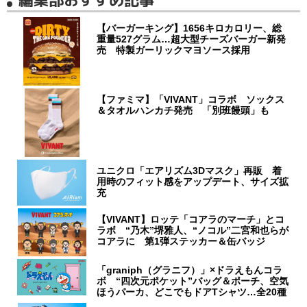
【バーガーキング】1656キロカロリー、総
重量527グラム…超大型チーズバーガー新発
売 特製ガーリックマヨソース採用
【ファミマ】「VIVANT」コラボ ソックス
＆タオルハンカチ発売 「別班饅頭」も
ユニクロ「エアリズム3Dマスク」再販 着
用時のフィット感をアップデート、サイズ拡
充
【VIVANT】ロッテ「コアラのマーチ」とコ
ラボ “乃木”堺雅人、“ノコル”二宮和也らが
コアラに 第1弾ステッカー＆缶バッジ
「graniph（グラニフ）」×ドラえもんコラ
ボ “四次元ポケット”バッグ＆ポーチ、空気
ほうパーカ、どこでもドアTシャツ…全20種