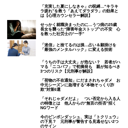
「充実した夏にしなきゃ」の呪縛…“キラキ
ラ疲れ”を救う「あえてダラダラ」の効果と
は【心理カウンセラー解説】
せっかく就職決まったのに…うつ病の25歳
長女を襲った“障害年金ストップ”の不安 心
を救った社労士の“一手”
「迷信」と捨てるのは損…占い＆願掛けを
「最強のメンタルハック」に変える技術
「うちの子は大丈夫」が危ない？ 若者がハ
マる「ニコパフ」で初摘発も 親が知るべき
3つのリスク【元刑事が解説】
「荷物の不在通知」にだまされちゃダメ お
中元シーズンに急増する“本物そっくり詐
欺”対策6選
「それじゃダメだよ」 つい否定から入る人
の特徴とは 他人からの“無言の拒否”招く
NGワード
今のピンポンダッシュ、実は「トクリュウ」
の下見？ 元刑事が警告する見逃せない2つ
のサイン