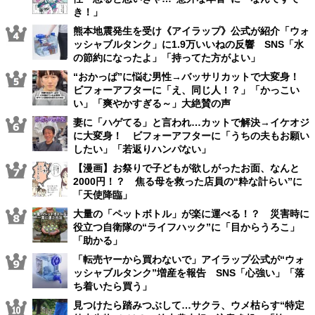
き！」
熊本地震発生を受け《アイラップ》公式が紹介「ウォ
ッシャブルタンク」に1.9万いいねの反響 SNS「水
の節約になったよ」「持ってた方がよい」
“おかっぱ”に悩む男性→バッサリカットで大変身！
ビフォーアフターに「え、同じ人！？」「かっこい
い」「爽やかすぎる～」大絶賛の声
妻に「ハゲてる」と言われ…カットで解決→イケオジ
に大変身！ ビフォーアフターに「うちの夫もお願い
したい」「若返りハンパない」
【漫画】お祭りで子どもが欲しがったお面、なんと
2000円！？ 焦る母を救った店員の“粋な計らい”に
「天使降臨」
大量の「ペットボトル」が楽に運べる！？ 災害時に
役立つ自衛隊の“ライフハック”に「目からうろこ」
「助かる」
「転売ヤーから買わないで」アイラップ公式が“ウォ
ッシャブルタンク”増産を報告 SNS「心強い」「落
ち着いたら買う」
見つけたら踏みつぶして…サクラ、ウメ枯らす“特定