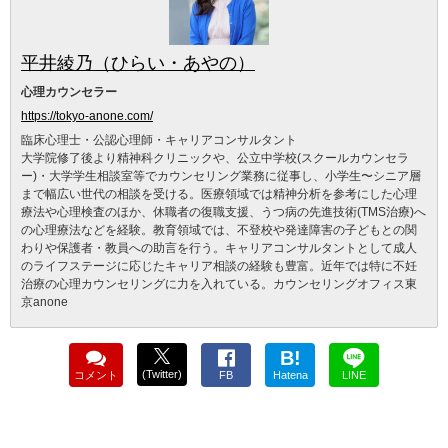
平井綾乃（ひらい・あやの）
心理カウンセラー
https://tokyo-anone.com/
臨床心理士・公認心理師・キャリアコンサルタント
大学院修了後より精神科クリニックや、公立中学校(スクールカウンセラ
ー)・大学学生相談室等でカウンセリング業務に従事し、小学生〜シニア層
まで幅広い世代の相談を受ける。医療領域では精神分析を参考にした心理
療法や心理検査のほか、休職者の復職支援、うつ病の先進技術(TMS治療)へ
の心理療法などを経験。教育領域では、不登校や発達障害の子どもとの関
わりや保護者・教員への助言を行う。キャリアコンサルタントとして成人
のライフステージに応じたキャリア相談の経験も豊富。近年では特に不妊
治療の心理カウンセリングに力を入れている。カウンセリングオフィス東
京anone
B!
(Twitter)
コメント
FB
Hatena
LINE