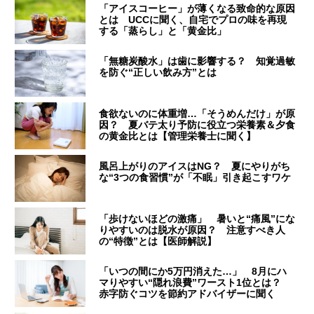
「アイスコーヒー」が薄くなる致命的な原因
とは UCCに聞く、自宅でプロの味を再現
する「蒸らし」と「黄金比」
「無糖炭酸水」は歯に影響する？ 知覚過敏
を防ぐ“正しい飲み方”とは
食欲ないのに体重増…「そうめんだけ」が原
因？ 夏バテ太り予防に役立つ栄養素＆夕食
の黄金比とは【管理栄養士に聞く】
風呂上がりのアイスはNG？ 夏にやりがち
な“3つの食習慣”が「不眠」引き起こすワケ
「歩けないほどの激痛」 暑いと“痛風”にな
りやすいのは脱水が原因？ 注意すべき人
の“特徴”とは【医師解説】
「いつの間にか5万円消えた…」 8月にハ
マりやすい“隠れ浪費”ワースト1位とは？
赤字防ぐコツを節約アドバイザーに聞く