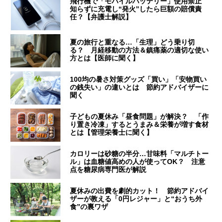
飛行機で「モバイルバッテリー」使用禁止
知らずに充電し“発火”したら巨額の賠償責
任？【弁護士解説】
夏の旅行と重なる…「生理」どう乗り切
る？ 月経移動の方法＆鎮痛薬の適切な使い
方とは【医師に聞く】
100均の暑さ対策グッズ「買い」「安物買い
の銭失い」の違いとは 節約アドバイザーに
聞く
子どもの夏休み「昼食問題」が解決？ 「作
り置き冷凍」するとうまみ＆栄養が増す食材
とは【管理栄養士に聞く】
カロリーは砂糖の半分…甘味料「マルチトー
ル」は血糖値高めの人が使ってOK？ 注意
点を糖尿病専門医が解説
夏休みの出費を劇的カット！ 節約アドバイ
ザーが教える「0円レジャー」と“おうち外
食”の裏ワザ