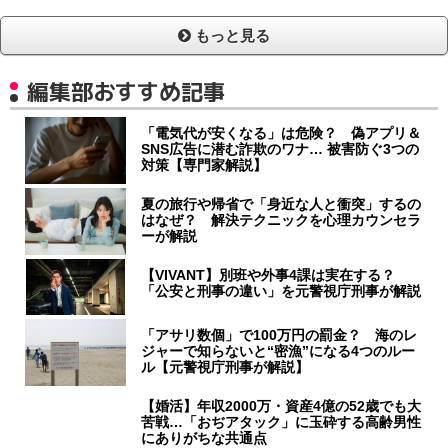
もっと見る
編集部おすすめ記事
「電気代が安くなる」は危険？ 偽アプリ＆
SNS広告に潜む詐欺のワナ… 被害防ぐ3つの
対策【専門家解説】
夏の旅行や帰省で「身近な人と衝突」するの
はなぜ？ 解決テクニックを心理カウンセラ
ーが解説
【VIVANT】別班や外事4課は実在する？
「公安と刑事の違い」を元警視庁刑事が解説
「アサリ数個」で100万円の罰金？ 海のレ
ジャーで知らないと“密漁”になる4つのルー
ル【元警視庁刑事が解説】
【婚活】年収2000万・資産4億の52歳でも大
苦戦…「おぢアタック」に玉砕する高齢男性
にありがちな共通点