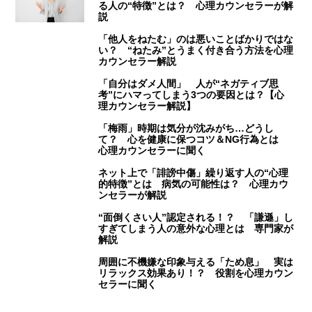
る人の“特徴”とは？ 心理カウンセラーが解
説
「他人をねたむ」のは悪いことばかりではな
い？ “ねたみ”とうまく付き合う方法を心理
カウンセラー解説
「自分はダメ人間」 人が“ネガティブ思
考”にハマってしまう3つの要因とは？【心
理カウンセラー解説】
「梅雨」時期は気分が沈みがち…どうし
て？ 心を健康に保つコツ＆NG行為とは
心理カウンセラーに聞く
ネット上で「誹謗中傷」繰り返す人の“心理
的特徴”とは 病気の可能性は？ 心理カウ
ンセラーが解説
“面倒くさい人”認定される！？ 「謙遜」し
すぎてしまう人の意外な心理とは 専門家が
解説
周囲に不機嫌な印象与える「ため息」 実は
リラックス効果あり！？ 役割を心理カウン
セラーに聞く