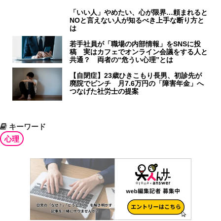
「いい人」やめたい、心が限界…頼まれると
NOと言えない人が知るべき上手な断り方と
は
若手社員が「職場の内部情報」をSNSに投
稿 実はカフェでオンライン会議をする人と
共通？ 両者の“危うい心理”とは
【自閉症】23歳ひきこもり長男、初診先が
廃院でピンチ 月7.6万円の「障害年金」へ
つなげた社労士の提案
キーワード
心理