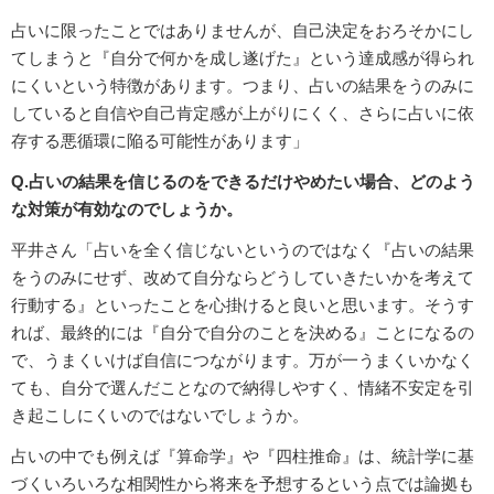
占いに限ったことではありませんが、自己決定をおろそかにし
てしまうと『自分で何かを成し遂げた』という達成感が得られ
にくいという特徴があります。つまり、占いの結果をうのみに
していると自信や自己肯定感が上がりにくく、さらに占いに依
存する悪循環に陥る可能性があります」
Q.占いの結果を信じるのをできるだけやめたい場合、どのよう
な対策が有効なのでしょうか。
平井さん「占いを全く信じないというのではなく『占いの結果
をうのみにせず、改めて自分ならどうしていきたいかを考えて
行動する』といったことを心掛けると良いと思います。そうす
れば、最終的には『自分で自分のことを決める』ことになるの
で、うまくいけば自信につながります。万が一うまくいかなく
ても、自分で選んだことなので納得しやすく、情緒不安定を引
き起こしにくいのではないでしょうか。
占いの中でも例えば『算命学』や『四柱推命』は、統計学に基
づくいろいろな相関性から将来を予想するという点では論拠も