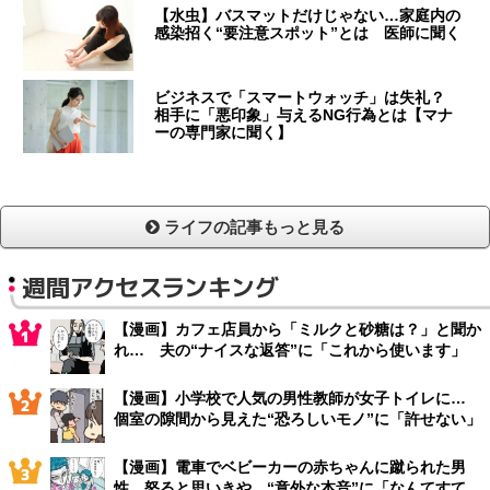
【水虫】バスマットだけじゃない…家庭内の
感染招く“要注意スポット”とは 医師に聞く
ビジネスで「スマートウォッチ」は失礼？
相手に「悪印象」与えるNG行為とは【マナ
ーの専門家に聞く】
ライフの記事もっと見る
週間アクセスランキング
【漫画】カフェ店員から「ミルクと砂糖は？」と聞か
れ… 夫の“ナイスな返答”に「これから使います」
【漫画】小学校で人気の男性教師が女子トイレに…
個室の隙間から見えた“恐ろしいモノ”に「許せない」
【漫画】電車でベビーカーの赤ちゃんに蹴られた男
性 怒ると思いきや…“意外な本音”に「なんてすて