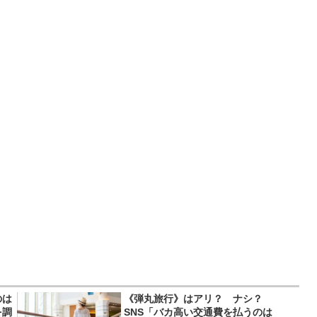
のは
《弾丸旅行》はアリ？ ナシ？
を調
SNS「バカ高い交通費を払うのは