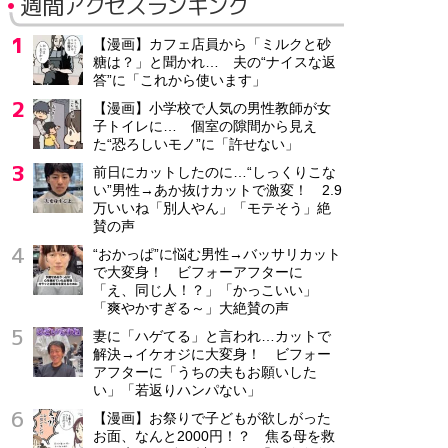
週間アクセスランキング
【漫画】カフェ店員から「ミルクと砂
糖は？」と聞かれ… 夫の“ナイスな返
答”に「これから使います」
【漫画】小学校で人気の男性教師が女
子トイレに… 個室の隙間から見え
た“恐ろしいモノ”に「許せない」
前日にカットしたのに…“しっくりこな
い”男性→あか抜けカットで激変！ 2.9
万いいね「別人やん」「モテそう」絶
賛の声
“おかっぱ”に悩む男性→バッサリカット
で大変身！ ビフォーアフターに
「え、同じ人！？」「かっこいい」
「爽やかすぎる～」大絶賛の声
妻に「ハゲてる」と言われ…カットで
解決→イケオジに大変身！ ビフォー
アフターに「うちの夫もお願いした
い」「若返りハンパない」
【漫画】お祭りで子どもが欲しがった
お面、なんと2000円！？ 焦る母を救