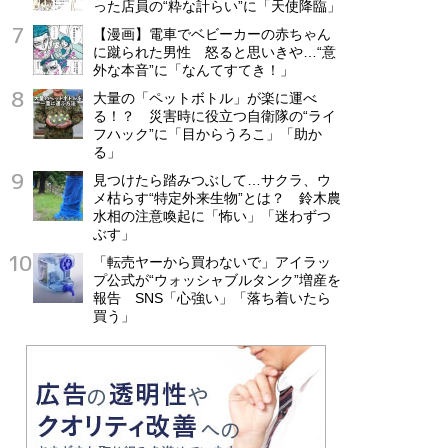
った店員の“粋な計らい”に「天使降臨」
【漫画】電車でベビーカーの赤ちゃん
に蹴られた男性 怒ると思いきや…“意
外な本音”に「なんてすてき！」
大量の「ペットボトル」が楽に運べ
る！？ 災害時に役立つ自衛隊の“ライ
フハック”に「目からうろこ」「助か
る」
見つけたら踏みつぶして…サクラ、ウ
メ枯らす“特定外来生物”とは？ 鈴木農
水相の注意喚起に「怖い」「迷わずつ
ぶす」
「転売ヤーから買わないで」アイラッ
プ公式が“ウォッシャブルタンク”増産を
報告 SNS「心強い」「落ち着いたら
買う」