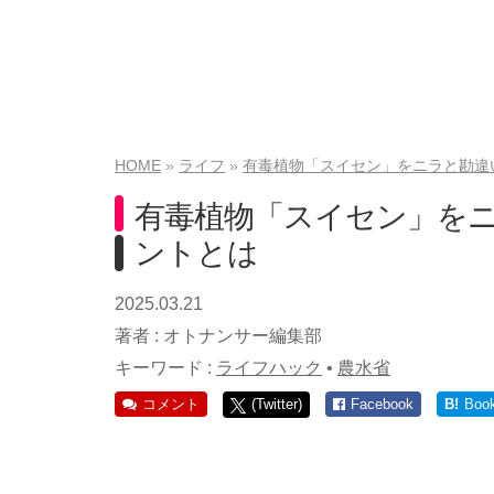
HOME
ライフ
有毒植物「スイセン」をニラと勘違
有毒植物「スイセン」を
ントとは
2025.03.21
著者 :
オトナンサー編集部
キーワード :
ライフハック
•
農水省
コメント
(Twitter)
Facebook
B!
Boo