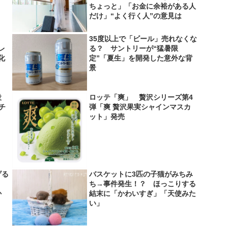
ちょっと」「お金に余裕がある人
だけ」“よく行く人”の意見は
35度以上で「ビール」売れなくな
レ
る？ サントリーが“猛暑限
化
定”「夏生」を開発した意外な背
景
役
ロッテ「爽」 贅沢シリーズ第4
＆チ
弾「爽 贅沢果実シャインマスカ
ット」発売
げる
バスケットに3匹の子猫がみちみ
？
ち→事件発生！？ ほっこりする
か
結末に「かわいすぎ」「天使みた
い」