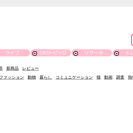
ライフ
SNSトピック
リサーチ
ト
題
新商品
レビュー
ファッション
動物
暮らし
コミュニケーション
猫
動画
調査
熱