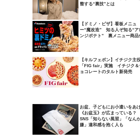
整する“裏技”とは
【ドミノ・ピザ】看板メニュ
ー“魔改造” 知る人ぞ知る“ア
ンジポテト” 裏メニュー商品
【キルフェボン】イチジク主
「FIG fair」実施 イチジク
ョコレートのタルト新発売
お盆、子どもにお小遣いをあ
《お盆玉》が広まっている
SNS「知らない風習」「なん
嫌」違和感を抱く人も