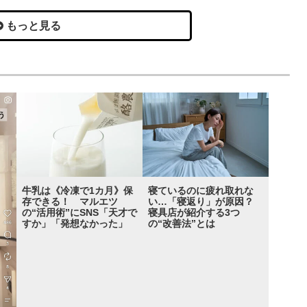
もっと見る
牛乳は《冷凍で1カ月》保
寝ているのに疲れ取れな
存できる！ マルエツ
い…「寝返り」が原因？
の“活用術”にSNS「天才で
寝具店が紹介する3つ
すか」「発想なかった」
の“改善法”とは