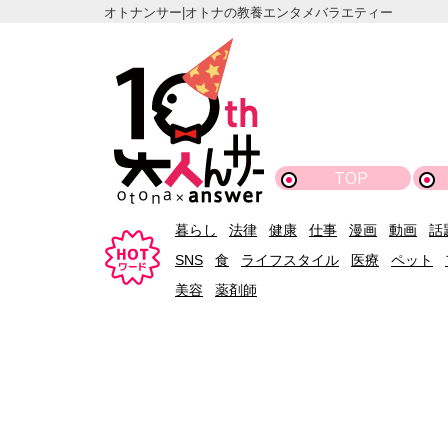
オトナンサー|オトナの教養エンタメバラエティー
TOP
暮らし
法律
健康
仕事
漫画
動画
話
SNS
食
ライフスタイル
医療
ペット
美容
薬剤師