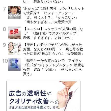
い」「若返りハンパない」
“おかっぱ”に悩む男性→バッサリカット
で大変身！ ビフォーアフターに
「え、同じ人！？」「かっこいい」
「爽やかすぎる～」大絶賛の声
【ユニクロ】スタッフの“人気の着こな
し” 《抜け感》でスタイルアップ！
SNS「すてきです。まねしたい」
【漫画】お祭りで子どもが欲しがった
お面、なんと2000円！？ 焦る母を救
った店員の“粋な計らい”に「天使降臨」
「転売ヤーから買わないで」アイラッ
プ公式が“ウォッシャブルタンク”増産を
報告 SNS「心強い」「落ち着いたら
買う」