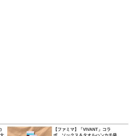
カ
【ファミマ】「VIVANT」コラ
超大
ボ ソックス＆タオルハンカチ発