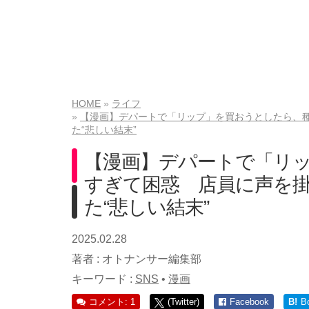
HOME
ライフ
【漫画】デパートで「リップ」を買おうとしたら、
た“悲しい結末”
【漫画】デパートで「リ
すぎて困惑 店員に声を
た“悲しい結末”
2025.02.28
著者 :
オトナンサー編集部
キーワード :
SNS
•
漫画
コメント: 1
(Twitter)
Facebook
B!
B