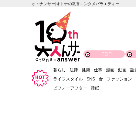
オトナンサー|オトナの教養エンタメバラエティー
TOP
暮らし
法律
健康
仕事
漫画
動画
話
ライフスタイル
SNS
食
ファッション
ビフォーアフター
睡眠