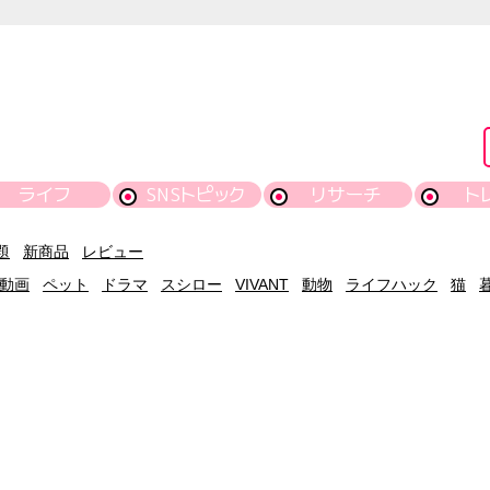
ライフ
SNSトピック
リサーチ
ト
題
新商品
レビュー
動画
ペット
ドラマ
スシロー
VIVANT
動物
ライフハック
猫