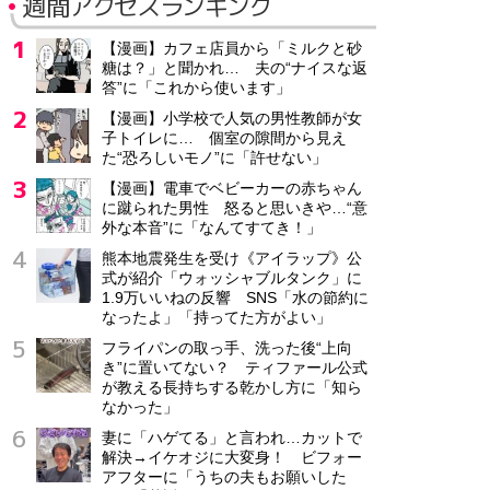
週間アクセスランキング
【漫画】カフェ店員から「ミルクと砂
糖は？」と聞かれ… 夫の“ナイスな返
答”に「これから使います」
【漫画】小学校で人気の男性教師が女
子トイレに… 個室の隙間から見え
た“恐ろしいモノ”に「許せない」
【漫画】電車でベビーカーの赤ちゃん
に蹴られた男性 怒ると思いきや…“意
外な本音”に「なんてすてき！」
熊本地震発生を受け《アイラップ》公
式が紹介「ウォッシャブルタンク」に
1.9万いいねの反響 SNS「水の節約に
なったよ」「持ってた方がよい」
フライパンの取っ手、洗った後“上向
き”に置いてない？ ティファール公式
が教える長持ちする乾かし方に「知ら
なかった」
妻に「ハゲてる」と言われ…カットで
解決→イケオジに大変身！ ビフォー
アフターに「うちの夫もお願いした